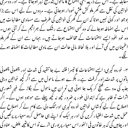
مقابلہ ہے۔ اس کے ذریعہ بھی اجتماع کا ماحول بتدریج زہر ہوجاتا ہے۔ اور دوسری
خواتین کی نقل سے گھریلو کش مکش نمودار ہوجاتی ہے۔ مردوں کے لیے اس سے بڑا
بوجھ اور کوئی نہیں ہوتا کہ ان کے گھر کی خواتین کی طرف سے مساوی مطالبات میں
اس لیے اضافہ ہوجائے کہ وہ کسی اجتماع سے رشک کے جراثیم لے کر آئی ہوں۔
وہ خود بخود ایسے اجتماعات کے مخالف ہوجاتے ہیں۔ جہاں سے ان کے گھریلو
اطمینان میں کمی آئے اور بلا لحاظ مالی حالت ان سے مادی مطالبات کا اضافہ ہونے
لگے۔
۳- خوردہ گیری: ایسے اجتماعات کا تیسرا فتنہ بے جا تنقید کی شدت اور چھوٹی چھوٹی
باتوں پر شدت اور گرفت ہے۔ بگڑے ہوئے ماحول میں سے اگر کچھ خواتین دینی
جذبہ کی مدد سے کھنچ کر یک جا ہوتی ہیں تو ان میں ماحول کے بگاڑ کے غیر شعوری
اثرات تو ظاہر ہے کہ ابتدائی طور پر ضرور کچھ نہ کچھ پہلے سے موجود ہوں گے۔ اگر
اصلاح کے لیے کوشاں خواتین خوردہ گیری اور تنگ دلی سے کام لے کر اصلاح کے
عمل میں شدت اختیار کریں گی اور ہر ایک کو اپنے ہی حاصل کردہ معیار پر پرکھیں گی
اور چاہیں گی کہ ہر خاتون فی الفور اس معیار پر پوری اترے تو اس کانتیجہ بغض، عناد کی