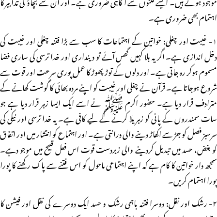
موجود ہوتے ہیں۔ ایسے فتنوں سے آگاہی ضروری ہے۔ اور ان سے بچاؤ کی تدابیر کا
اہتمام بھی ضروری ہے۔
۱- غیبت اور چغلی: خواتین کے اجتماعات کا سب سے بڑا فتنہ چغلی اور غیبت کی
دخل اندازی ہے۔ اگر یہ بلا کہیں گھس آئے تو دینداری اور خدا ترسی کی ساری فضا
مسموم ہوکر رہ جاتی ہے۔ اور دلوں کے توڑ پھوڑ کا عمل پوری سرعت اور قوت سے
شروع ہوجاتا ہے۔ قرآن نے چغلی اور غیبت کو اپنے مردہ بھائی کا گوشت کھانے کے
مترادف قرار دیا ہے۔ حضور اکرم ﷺ نے اسے ایک ایسا زہر قرار دیا ہے جو
سات سمندروں کے پانی کو زہریلا کرنے کے لیے کافی ہے۔ یہ خدا ترسی اور نیکی کی
سرسبز فصل کو جڑ سے اکھاڑ دینے والی درانتی ہے۔ اور اجتماع کو انتشار میں اور اتفاق
کو بغض، حسد میں تبدیل کردینے والی زبردست قوت اس فعل قبیح میں موجو دہے۔
سمجھ دار خواتین کا کام ہے کہ اپنے اجتماعی ماحول کو اس فتنے سے پاک رکھنے کا پورا
پورا اہتمام کریں۔
۲- رشک اور نقل: دوسرا فتنہ باہمی رشک و حسد ایک دوسرے کی نقل اور فیشن کا