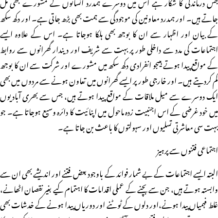
جس درماندگی کا شکار ہے اس میں دوسرے ہمدرد انسانوں کے مشورے بھی مل
جاتے ہیں۔ اور ہمدرد معاونین کی موجودگی سے ہمت بھی بڑھ جاتی ہے۔ اور دکھ سکھ
کے بیان اور اظہار سے ان کا بوجھ بھی ہلکا ہوجاتا ہے۔ اس کے علاوہ ایسے
اجتماعات کی مدد سے داخلی طور پر بہت سے شریف اور دیندار گھرانوں سے روابط
کے مواقع پیدا ہوتے ہیںجو انفرادی دکھ سکھ میں مشورے اور شرکت سے ان کا بوجھ
کم کردیتے ہیں۔ اور خارجی طور پر ایسے گھرانوں میں تعاون ہونے سے مردوں میں بھی
ایک دوسرے سے میل ملاقات کے مواقع پیدا ہوتے ہیں، جس سے بھری آبادیوں
میں خود غرضی کے اس اجنبیت زدہ ماحول میں اپنائیت کا دائرہ وسیع ہوجاتا ہے۔ جو
بہت سی معاشرتی تسلیوں اور سہولتوں کا باعث بن جاتا ہے۔
اجتماعی فتنوں سے پرہیز
البتہ ایسے اجتماعات کے بے شمار فوائد کے باوجود بعض فتنے اور اندیشے بھی ان سے
وابستہ ہوتے ہیں، جن سے بچنے کے عملی اقدامات کا اہتمام کیے بغیر نقصان اٹھانے،
غلط فہمیاں پیدا ہونے،اور دلوں کے ٹوٹنے اور دوریاں پیدا ہونے کے خدشات بھی