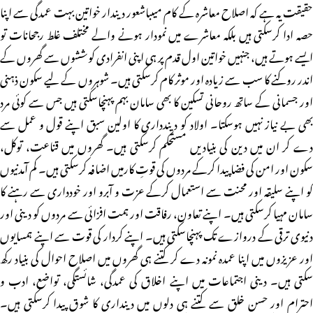
حقیقت یہ ہے کہ اصلاح معاشرہ کے کام میںباشعور دیندار خواتین بہت عمدگی سے اپنا
حصہ ادا کرسکتی ہیں بلکہ معاشرے میں نمودار ہونے والے مختلف غلط رجحانات تو
ایسے ہوتے ہیں، جنہیں خواتین اول قدم پر ہی اپنی انفرادی کوششوں سے گھروں کے
اندر روکنے کا سب سے زیادہ اور موثر کام کرسکتی ہیں۔ شوہروں کے لیے سکون ذہنی
اور جسمانی کے ساتھ روحانی تسکین کا بھی سامان بہم پہنچاسکتی ہیں جس سے کوئی مرد
بھی بے نیاز نہیں ہوسکتا۔ اولاد کو دیندداری کا اولین سبق اپنے قول و عمل سے
دے کر ان میں دین کی بنیادیں مستحکم کرسکتی ہیں۔ گھروں میں قناعت، توکل،
سکون اور امن کی فضا پیدا کرکے مردوں کی قوتِ کارمیں اضافہ کرسکتی ہیں۔ کم آمدنیوں
کو اپنے سلیقہ اور محنت سے استعمال کرکے عزت و آبرو اور خودداری سے رہنے کا
سامان مہیا کرسکتی ہیں۔ اپنے تعاون، رفاقت اور ہمت افزائی سے مردوں کو دینی اور
دنیوی ترقی کے دروازے تک پہنچاسکتی ہیں۔ اپنے کردار کی قوت سے اپنے ہمسایوں
اور عزیزوں میں اپنا عمدہ نمونہ دے کر کتنے ہی گھروں میں اصلاح احوال کی بنیاد رکھ
سکتی ہیں۔ دینی اجتماعات میں اپنے اخلاق کی عمدگی، شائستگی، تواضع، ادب و
احترام اور حسنِ خلق سے کتنے ہی دلوں میں دینداری کا شوق پیدا کرسکتی ہیں۔