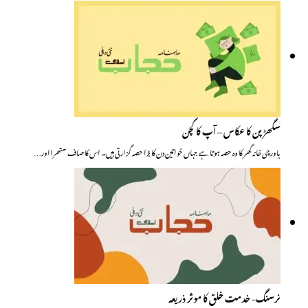
سگھڑپن کا عکاس – آپ کا کچن
باورچی خانہ گھر کا وہ حصہ ہوتا ہے جہاں خواتین دن کا بڑا حصہ گزارتی ہیں۔ اس کا صاف ستھرااور…
نرسنگ- خدمت خلق کا موثر ذریعہ