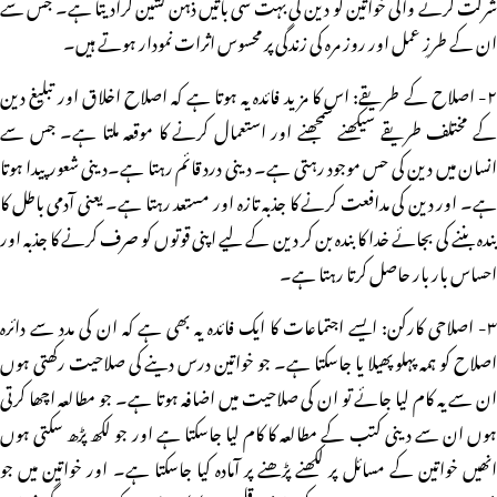
شرکت کرنے والی خواتین کو دین کی بہت سی باتیں ذہن نشین کرادیتا ہے۔ جس سے
ان کے طرزِ عمل اور روز مرہ کی زندگی پر محسوس اثرات نمودار ہوتے ہیں۔
۲- اصلاح کے طریقے: اس کا مزید فائدہ یہ ہوتا ہے کہ اصلاح اخلاق اور تبلیغ دین
کے مختلف طریقے سیکھنے سمجھنے اور استعمال کرنے کا موقعہ ملتا ہے۔ جس سے
انسان میں دین کی حس موجود رہتی ہے۔ دینی درد قائم رہتا ہے۔دینی شعور پیدا ہوتا
ہے۔ اور دین کی مدافعت کرنے کا جذبہ تازہ اور مستعد رہتا ہے۔ یعنی آدمی باطل کا
بندہ بننے کی بجائے خدا کا بندہ بن کر دین کے لیے اپنی قوتوں کو صرف کرنے کا جذبہ اور
احساس بار بار حاصل کرتا رہتا ہے۔
۳- اصلاحی کارکن: ایسے اجتماعات کا ایک فائدہ یہ بھی ہے کہ ان کی مدد سے دائرہ
اصلاح کو ہمہ پہلو پھیلا یا جاسکتا ہے۔ جو خواتین درس دینے کی صلاحیت رکھتی ہوں
ان سے یہ کام لیا جائے تو ان کی صلاحیت میں اضافہ ہوتا ہے۔ جو مطالعہ اچھا کرتی
ہوں ان سے دینی کتب کے مطالعہ کا کام لیا جاسکتا ہے اور جو لکھ پڑھ سکتی ہوں
انھیں خواتین کے مسائل پر لکھنے پڑھنے پر آمادہ کیا جاسکتا ہے۔ اور خواتین میں جو