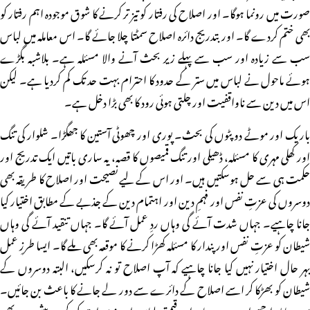
صورت میں رونما ہوگا۔ اور اصلاح کی رفتار کو تیز تر کرنے کا شوق موجودہ اہم رفتار کو
بھی ختم کردے گا۔ اور بتدریج دائرہ اصلاح سمٹتا چلا جائے گا۔ اس معاملہ میں لباس
سب سے زیادہ اور سب سے پہلے زیر بحث آنے والا مسئلہ ہے۔ بلاشبہ بگڑے
ہوئے ماحول نے لباس میں ستر کے حدود کا احترام بہت حد تک کم کردیا ہے۔ لیکن
اس میں دین سے ناواقفیت اور چلتی ہوئی رود کا بھی بڑا دخل ہے۔
باریک اور موٹے دوپٹوں کی بحث۔ پوری اور چھوٹی آستین کا جھگڑا۔ شلوار کی تنگ
اور کھلی مہری کا مسئلہ، ڈھیلی اور تنگ قمیصوں کا قصہ، یہ ساری باتیں ایک تدریج اور
حکمت ہی سے حل ہوسکتیں ہیں۔ اور اس کے لیے نصیحت اور اصلاح کا طریقہ بھی
دوسروں کی عزتِ نفس اور فہمِ دین اور اہتمام دین کے جذبے کے مطابق اختیار کیا
جانا چاہیے۔ جہاں شدت آئے گی وہاں ردِ عمل آئے گا۔ جہاں تنقید آئے گی وہاں
شیطان کو عزتِ نفس اور پندار کا مسئلہ کھڑا کرنے کا موقعہ بھی ملے گا۔ ایسا طرزِ عمل
بہر حال اختیار نہیں کیا جانا چاہیے کہ آپ اصلاح تو نہ کرسکیں، البتہ دوسروں کے
شیطان کو بھڑکا کر اسے اصلاح کے دائرے سے دور لے جانے کا باعث بن جائیں۔
یہی معاملہ اچھے اور برے سادہ اور قیمتی لباس اور زیورات کی کمی و بیشی میں بھی