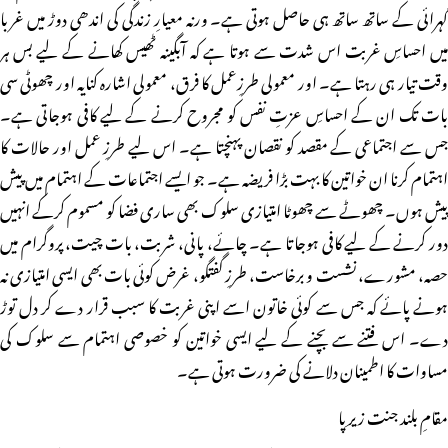
گہرائی کے ساتھ ساتھ ہی حاصل ہوتی ہے۔ ورنہ معیارِ زندگی کی اندھی دوڑ میں غربا
میں احساسِ غربت اس شدت سے ہوتا ہے کہ آبگینہ ٹھیس کھانے کے لیے بس ہر
وقت تیار ہی رہتا ہے۔ اور معمولی طرزِعمل کا فرق، معمولی اشارہ کنایہ اور چھوٹی سی
بات تک ان کے احساسِ عزتِ نفس کو مجروح کرنے کے لیے کافی ہوجاتی ہے۔
جس سے اجتماعی کے مقصد کو نقصان پہنچتا ہے۔ اس لیے طرزِ عمل اور حالات کا
اہتمام کرنا ان خواتین کا بہت بڑا فریضہ ہے۔ جو ایسے اجتماعات کے اہتمام میں پیش
پیش ہوں۔ چھوٹے سے چھوٹا امتیازی سلوک بھی ساری فضا کو مسموم کرکے انہیں
دور کرنے کے لیے کافی ہوجاتا ہے۔ چائے، پانی، شربت، بات چیت، پروگرام میں
حصہ، مشورے، نشست و برخاست، طرزِ گفتگو، غرض کوئی بات بھی ایسی امتیازی نہ
ہونے پائے کہ جس سے کوئی خاتون اسے اپنی غربت کا سبب قرار دے کر دل توڑ
دے۔ اس فتنے سے بچنے کے لیے ایسی خواتین کو خصوصی اہتمام سے سلوک کی
مساوات کا اطمینان دلانے کی ضرورت ہوتی ہے۔
مقامِ بلند جنت زیر ِپا