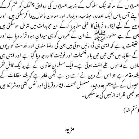
ہمسایوں کے ساتھ نیک سلوک کے ذریعہ ہمسایوں کی روایتی چشمک کو ختم کرکے
اپنے آس پاس ایک ہمدرد، مہذب، دیندار اور معاون ماحول پیدا کرسکتی ہیں، اور
دین کے لیے ایثار و قربانی کا عملی مظاہرہ کرکے ان مجاہدات میں شامل ہوسکتی ہیں
جن کے لیے حضور ﷺ نے ان کے گھروں کو ہی میدانِ جہاد قرار دیا ہے اور
حقیقت یہ ہے کہ ایسی ہی وہ مائیں ہوتی ہیں جن کی رضا مندی اور خدمت کو باپوں
کے مقابلہ میں بھی تین تین بار فضیلت اور فوقیت کا درجہ دیا گیا ہے اور ایسی ہی
ماؤں کے قدموں تلے جنت ہوتی ہے۔ ایک مسلمان خاتون کے لیے یہ ایک قابلِ فخر
بلندمقام ہے جو اس کے دین نے اسے دیا ہے لیکن ظاہر ہے کہ بلند مقامات کے
حصول کے لیے پیہم جدوجہد، مسلسل محنت، ایثار وقربانی اور نفس کشی وہ شرائط ہیں
جو کبھی نظر اندازنہیں کی جاسکتیں۔
(ختم شد)
مزید