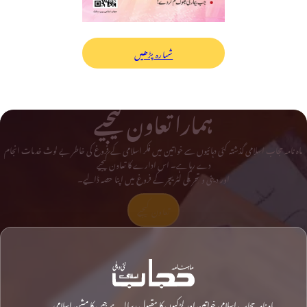
شمارہ پڑھیں
ہمارا تعاون کیجیے
ماہ نامہ حجاب اسلامی گذشتہ کئی دہائیوں سے خواتین میں فکر اسلامی کے فروغ کی خاطر بے لوث خدمات انجام
دے رہا ہے۔ اس ادارے کا تعاون کیجیے
اور دینی و تحریکی لٹریچر کے فروغ میں اپنا حصہ ڈالیے۔
تعاون کیجیے
ماہ نامہ حجاب اسلامی خواتین اور لڑکیوں کا مقبول رسالہ ہے جس کا مشن اسلامی