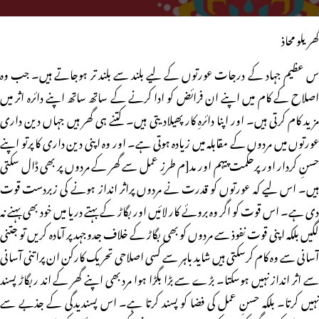
گھریلو محاذ
س عظیم جہاد کے درجات عورتوں کے لیے بلند سے بلند تر ہوجاتے ہیں۔ جب وہ
اصلاح کے کام میں اپنے ان فرائض کو ادا کرنے کے ساتھ ساتھ اپنے دائرہ اثر میں
مزید کام کرتی ہیں۔ اور اپنا دائرہِ کار پھیلادیتی ہیں۔ کتنے ہی گھر ہیں جہاں دین داری
عورتوں میں مردوں کے مقابلہ میں زیادہ ہوتی ہے۔ اور وہ اپنی دین داری کا پرتو اپنے
حسنِ کردار اور پرحکمت پیہم اور مد[م طرزِ عمل سے گھر کے مردوں پر بھی ڈال سکتی
ہیں۔ اس لیے کہ عورتوں کو قدرت نے مردوں پراثر انداز ہونے کی زبردست قوت
دی ہے۔ اس قوت کو اگر وہ بروئے کار لائیں اور بگاڑ کے بہتے دریا میں خود بھی بہنے نہ
لگیں بلکہ اپنی قوت نفوذ سے مردوں کو بھی بگاڑ کے خلاف جدوجہد پر آمادہ کریں تو جتنی
آسانی سے وہ کام کرسکتی ہیں شاید باہر سے کسی اصلاحی تحریک کارکن ان پراتنی آسانی
سے اثر انداز نہیں ہوسکتا۔ بڑے سے بڑا بگڑا ہوا مرد بھی اپنے گھر کے اند ربگاڑ پسند
نہیں کرتا۔ بلکہ حسنِ عمل کی فضا کو پسند کرتا ہے۔ اس پسندیدگی کے جذبے سے