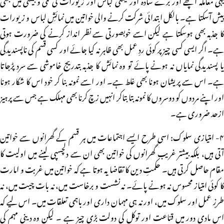
پیش آسکتا ہے۔ بالکل ابتدائی شرکت کرنے والی خواتین میں نمائشِ لباس و زیورات
کا جذبہ بھی ہوسکتا ہے لیکن اسے خوبصورتی سے نظر انداز کرنے کی ضرورت ہوتی
ہے۔ اگر ایسی کسی چیز پر کوئی ردِ عمل بھی ظاہر نہ کیا جائے اور کسی قسم کی ناپسندیدگی
یا پسندیدگی نمایاں نہ ہونے پائے تو وہ نمائش کا جذبہ بتدریج خاموشی سے سرد پڑجاتا
ہے۔ اس سے پریشان ہونا بھی غلط ہے۔ اور اسے نمونہ بنا کر خود اس کا شکار ہونا
اور اپنے مردوں کو دوسروں کا نمونہ بتا بتاکر انہیں زچ کرنا بھی مہلک ہے جس سے پرہیز
ازحد ضروری ہے۔
۴- امتیازی سلوک: اسی طرح ایسے اجتماعات میں ہر قسم کے گھرانوں سے خواتین
آتی ہیں، بلکہ بیشتر غریب گھرانوں کی خواتین بھی ان سے دلچسپی لینے میں اولیت کا
مقام حاصل کرتی ہیں۔ حکمتِ دین کا تقاضا یہ ہوتا ہے کہ خواتین میں غربت و امارت
کا کوئی امتیاز محسوس نہ ہونے پائے۔ نہ نشست و برخاست میں، نہ بات چیت میں، نہ
طرزِ عمل اور سلوک میں، اور نہ ہی مہمان داری اور باہمی تعلقات میں۔ اس لیے کہ
اس مادی دور میں قناعت اور توکل کی دولت بڑی چیز ہے ۔ لیکن وہ دینی مہم کی