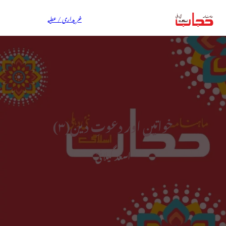
خریداری / عطیہ
خواتین اور دعوتِ دین(۳)
اسعد گیلانیؒ