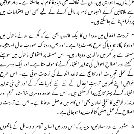
خرابیاں پیدا ہورہی ہیں، ان کے خلاف قلمی جہاد کا کام لیا جاسکتا ہے۔ دیگر خواتین
سے ملاقاتیں کرکے انہیںاس کام پر مائل کرنے کے لیے بھی ان اجتماعات میں
پروگرام بنائے جاسکتے ہیں۔
۴- تربیت اطفال میں مدد: اس کا ایک فائدہ یہ بھی ہے کہ بگڑے ہوئے ماحول میں
اولاد کا بگاڑ جو وبا کی طرح پھوٹ پڑا ہے۔ اور جس دردناک صورتِ حال اور پیچیدہ
مسئلہ سے ہر گھر میں والدین دوچار ہیں۔ اس مسئلہ پر اجتماعی ماحول میں سوچنے
سمجھنے اور اصلاحِ احوال کی تدابیر اختیار کرنے کا موقعہ ملتا ہے۔ اور ایک دوسرے
کے عملی تجربات اور نتائج سے فائدہ اٹھانے کی تربیت ہوتی ہے۔ اس طرح
خواتین اپنے گھر میں تربیتِ اطفال کے نئے نئے تجربات کرکے اور نئی نئی تدابیر
اختیار کرکے بہتر نتائج پیدا کرسکتی ہیں۔ اس کے علاوہ دوسری شائستہ، فہیم اور
دیندار خواتین کا عملی تعاون بھی اس کام میں حاصل ہوجاتا ہے۔ جس سے تربیت و
اصلاح کے عمل میںکئی گنا قوت پیدا ہوجاتی ہے۔
۵- مشورے اور معاونین: مزید یہ کہ اس دور میں انسان آلام و وسائل کے ہاتھوں