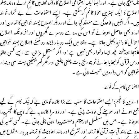
تک پہنچ جاتی ہے۔ اور ایسا ایک اجتماعی اصلاح کا دائرہ محلہ میں قائم کرکے وہ ہمہ پہلو
اصلاح کا ایک بہترین محاذ قائم کرسکتی ہے۔ ایسے اجتماعات کے بے شمار فوائد
ہیں۔ اگر انہیں باقاعدگی سے منعقد کیا جائے اور دیگر اصلاح پسند خواتین کا تعاون اور
امداد بھی حاصل ہوجائے تو اس کی مدد سے دوسرے گھروں اور افراد تک اصلاح
احوال کا دائرہ پھیل جاتا ہے۔ ہفتہ میں ایک دو بار ڈیڑھ دو گھنٹے اصلاح پسند خواتین
کایکجا ہوبیٹھنا کچھ ایسا دشوار بھی نہیں ہے اور اگر مستقل مزاجی سے ایسے کسی حلقہِ
درس قرآن کو نبھایا جائے تو بتدریج بات چلتی چلتی اور گھر گھر پہنچتی بہت سی دیندار
خواتین کو اس دائرہ میں سمیٹ لاتی ہے۔
اجتماعی کام کے فوائد
۱- دین کا فہم: ایسے اجتماعات کا سب سے بڑا فائدہ تو یہی ہے کہ نیک کام کے لیے
جمع ہونے اور سوچنے کی عادت پڑتی ہے۔ اور دوسرا فائدہ یہ ہے کہ دین کا فہم پیدا
ہوجاتا ہے۔ جس میں مسلسل اور پیہم وسعت پیدا ہوتی چلی جاتی ہے۔ کسی تفسیر کی
مدد سے چند آیاتِ قرآنی کا ترجمہ اور تشریح اور چند احادیث کا ترجمہ ہر بار اجتماع میں