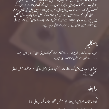
اخلاقیات اور تعلیمات پر مبنی لٹریچر کو سماج کے اس طبقے تک پہنچانا ہے جو اس کے
نصف کی نمائندہ ہے۔ حجاب کی داغ بیل رام پور میں 1970 میں مائل خیرآبادی مرحومؒ
نے ڈالی تھی، جسے 1996 میں ڈاکٹر ابن فرید صاحبؒ کو منتقل کردیا گیا۔ دو سال تعطل
میں رہنے کے بعد نومبر 2003 سے اس کا نقشِ ثالث ‘حجاب اسلامی’ کے نام سے دہلی
سے شمشاد حسین فلاحی کے زیرِ ادارت شائع ہو رہا ہے۔
ڈسکلیمر
اس ویب سائٹ پر شائع ہونے والا تمام مواد قلم کاروں کی ذاتی آراء پر مبنی ہے۔
ادارے کا ان سے متفق ہونا ضروری نہیں۔
افسانوی ادب میں پیش کردہ واقعات و شخصیات کی اصل زندگی سے مماثلت محض اتفاقی
سمجھی جائے۔
رابطہ
پتہ:
ماہ نامہ حجاب اسلامی، ڈی 50، ابوالفضل انکلیو، جامعہ نگر، نئی دہلی-25
Email: mahnamahijab@gmail.com