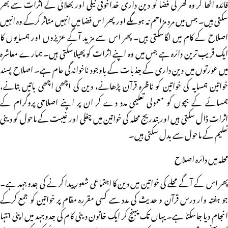
فائدہ اٹھا کر وہ گھر کی فضا کو دین داری خداخوفی نیکی اور بھلائی کے اثرات سے بھر
سکتی ہیں۔ جس میں مرد مزاحم نہ ہوںگے اور پھر اس فضا میں انہیں متاثر کرکے وہ انہیں
اصلاح کے کام میں لگاسکتی ہیں۔ پھر اس سے مزید آگے عزیزوں اور ہمسایوں کا
ایک قریب ترین دائرہ ہے جس میں وہ اپنے اثرات کو پھیلاسکتی ہیں۔ ہمارے معاشرہ
میں عورتوں میں دین داری کے جذبات کے باوجود ناخواندگی عام ہے۔ اصلاح پسند
خواتین ہمسایہ کی خواتین کو ناظرہ قرآن پڑھانے، دین کی اچھی اچھی باتیں بتانے،
ہمسائے کے بچوں کو معمولی تعلیمی مدد دے کر ان پر اپنے اصلاحی پروگرام کے
اثرات ڈال سکتی ہیں اور بتدریج محلہ کی خواتین میں چغلی اور غیبت کے ماحول کو دینی
تعلیم کے ماحول سے بدل سکتی ہیں۔
محلہ میں دائرہ اصلاح
پھر اس کے آگے محلے کی خواتین میں دین کا اجتماعی شعور پیدا کرنے کی جدوجہد ہے۔
جو ہفتہ وار درس قرآن و حدیث کی مدد سے کسی مقررہ مقام پر خواتین کو جمع کرکے
انجام دیا جاسکتا ہے۔ یہاں تک پہنچ کر ایک خاتون دینی کام کی جدوجہد میں اپنی انتہا