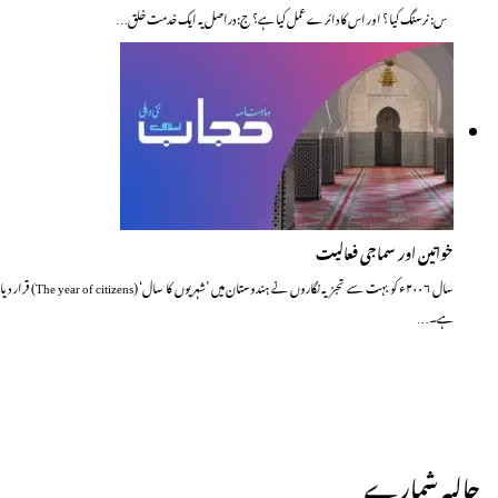
س: نرسنگ کیا ؟ اور اس کا دائرے عمل کیا ہے؟ ج: دراصل یہ ایک خدمت خلق…
خواتین اور سماجی فعالیت
سال ۲۰۰۶ء کو بہت سے تجزیہ نگاروں نے ہندوستان میں ’شہریوں کا سال‘ (The year of citizens) قرار دیا
ہے۔…
حالیہ شمارے