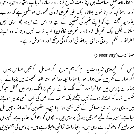
کڑھنا، لاحاصل مباحث میں اپنا وقت ضائع کرنا، اور زمانہ، اربابِ اختیار وغیرہ وغیرہ
کو برا بھلا کہہ کر اپنا خون جلانا، ایک غیر تحریکی فرد کی مجبوری ہوسکتی ہے کہ وہ بے
چارہ یہ سمجھتا ہے کہ اپنے ضمیر کی تسکین کے لیے وہ اس سے زیادہ کچھ کرہی نہیں
سکتا۔ لیکن ایک تحریکی فرد (اور تحریکی خاتون) کو یہ زیب نہیں دیتا کہ وہ اپنے
اطراف، ظلم، زیادتی، برائی، بداخلاقی اور گندگی دیکھے اور خاموش رہے۔
حساسیت (Sensitivity)
اس کے لیے پہلی ضرورت یہ ہے کہ ہم سماج کے مسائل کے تئیں حساس ہوں –
اگر ہمارے گھر میں کوئی بیمار ہو، یا ہمارا بچہ خدانخواستہ غلط صحبت میں پڑجائے، یا
ہمارے پڑوس میں خوانخواستہ آگ لگ جائے تو ہم ڈرائنگ روم میں محفل سجاکر
گھنٹوں زمانہ کو کوستے ہوئے نہیں بیٹھتے بلکہ مسئلہ کے حل کی کوئی عملی تدبیر سوچتے
ہیں۔ یہی رویہ سماجی مسائل کے تئیں بھی ہونا چاہیے۔ مظلومین کو انصاف نہیں مل
رہا ہے؟ جہیز کے لیے عورتیں جلائی جارہی ہیں۔ بچوں کو اغوا کیا جارہا ہے، کمپنیاں
صارفین کو دھوکہ دے رہی ہیں۔ اخبارات فحاشی پھیلارہے ہیں۔ پڑوس کی جھونپڑی