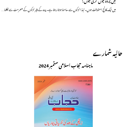
میں پردہ کیوں کرتی ہوں؟
میں ایک کالج اسٹوڈنٹ ہوں۔ لہٰذا لڑکوں سے سامنا ہوتا رہتا ہے۔ پردہ کے بغیر لڑکوں کے جھرمٹ سے نکلنا…
حالیہ شمارے
ماہنامہ حجاب اسلامی ستمبر 2024