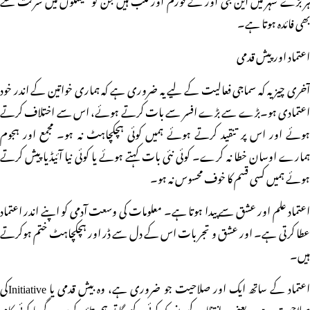
بھی فائدہ ہوتا ہے۔
اعتماد اور پیش قدمی
آخری چیز یہ کہ سماجی فعالیت کے لیے یہ ضروری ہے کہ ہماری خواتین کے اندر خود
اعتمادی ہو۔بڑے سے بڑے افسر سے بات کرتے ہوئے، اس سے اختلاف کرتے
ہوئے اور اس پر تنقید کرتے ہوئے ہمیں کوئی ہچکچاہٹ نہ ہو۔ مجمع اور ہجوم
ہمارے اوسان خطا نہ کرے۔ کوئی نئی بات کہتے ہوئے یا کوئی نیا آئیڈیا پیش کرتے
ہوئے ہمیں کسی قسم کا خوف محسوس نہ ہو۔
اعتماد علم اور عشق سے پیدا ہوتا ہے۔ معلومات کی وسعت آدمی کو اپنے اندر اعتماد
عطا کرتی ہے۔ اور عشق و تجربات اس کے دل سے ڈر اور ہچکچاہٹ ختم ہوکرتے
ہیں۔
اعتماد کے ساتھ ایک اور صلاحیت جو ضروری ہے، وہ بیش قدمی یا Initiativeکی
صلاحیت ہے۔ یعنی یہ انتظار کیے بغیر کہ کوئی کہے گا تو ہم تائید کریں گے یا کوئی کام