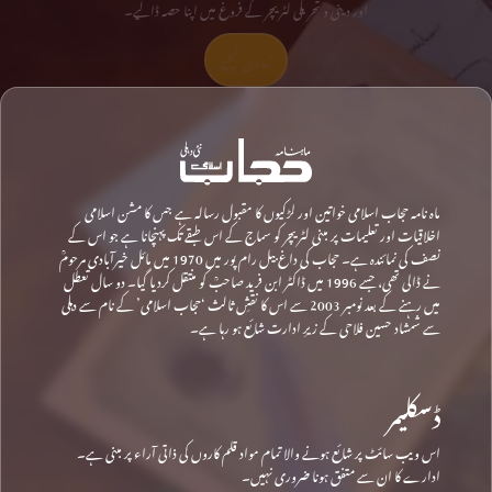
اور دینی و تحریکی لٹریچر کے فروغ میں اپنا حصہ ڈالیے۔
تعاون کیجیے
ماہ نامہ حجاب اسلامی خواتین اور لڑکیوں کا مقبول رسالہ ہے جس کا مشن اسلامی
اخلاقیات اور تعلیمات پر مبنی لٹریچر کو سماج کے اس طبقے تک پہنچانا ہے جو اس کے
نصف کی نمائندہ ہے۔ حجاب کی داغ بیل رام پور میں 1970 میں مائل خیرآبادی مرحومؒ
نے ڈالی تھی، جسے 1996 میں ڈاکٹر ابن فرید صاحبؒ کو منتقل کردیا گیا۔ دو سال تعطل
میں رہنے کے بعد نومبر 2003 سے اس کا نقشِ ثالث ‘حجاب اسلامی’ کے نام سے دہلی
سے شمشاد حسین فلاحی کے زیرِ ادارت شائع ہو رہا ہے۔
ڈسکلیمر
اس ویب سائٹ پر شائع ہونے والا تمام مواد قلم کاروں کی ذاتی آراء پر مبنی ہے۔
ادارے کا ان سے متفق ہونا ضروری نہیں۔