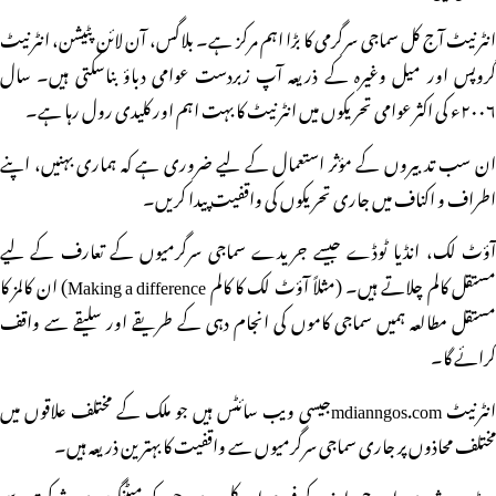
انٹرنیٹ آج کل سماجی سرگرمی کا بڑا اہم مرکز ہے۔ بلاگس، آن لائن پٹیشن، انٹرنیٹ
گروپس اور میل وغیرہ کے ذریعہ آپ زبردست عوامی دباؤ بناسکتی ہیں۔ سال
۲۰۰۶ء کی اکثر عوامی تحریکوں میں انٹرنیٹ کا بہت اہم اور کلیدی رول رہا ہے۔
ان سب تدبیروں کے مؤثر استعمال کے لیے ضروری ہے کہ ہماری بہنیں، اپنے
اطراف و اکناف میں جاری تحریکوں کی واقفیت پیدا کریں۔
آؤٹ لک، انڈیا ٹوڈے جیسے جریدے سماجی سرگرمیوں کے تعارف کے لیے
مستقل کالم چلاتے ہیں۔ (مثلاً آؤٹ لک کا کالم Making a difference) ان کالمز کا
مستقل مطالعہ ہمیں سماجی کاموں کی انجام دہی کے طریقے اور سلیقے سے واقف
کرائے گا۔
انٹرنیٹ mdianngos.comجیسی ویب سائٹس ہیں جو ملک کے مختلف علاقوں میں
مختلف محاذوں پر جاری سماجی سرگرمیوں سے واقفیت کا بہترین ذریعہ ہیں۔
ہر بڑے شہر میں این جی اوز کے فورم اور کلب ہیں جن کو میٹنگوں میں شرکت سے