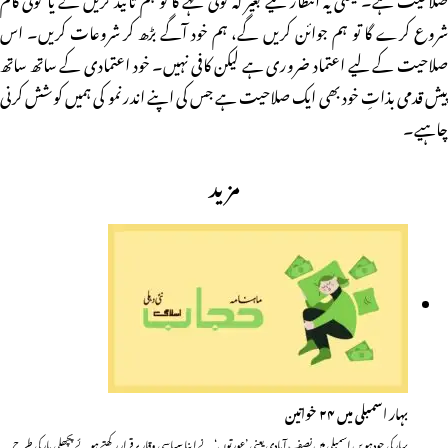
شروع کرے گا تو ہم جوائن کریں گے، ہم خود آگے بڑھ کر شروعات کریں۔ اس
صلاحیت کے لیے اعتماد ضروری ہے لیکن کافی نہیں۔ خود اعتمادی کے ساتھ ساتھ
پیش قدمی بذاتِ خود بھی ایک صلاحیت ہے جس کی اپنے اندر نمو کی ہمیں کوشش کرنی
چاہیے۔
مزید
بہار اسمبلی میں ۲۴ خواتین
بہار کی چودہویں اسمبلی میں نصف آبادی یعنی ’عورتوں‘ نے اپنا سیاسی وقار برقرار رکھتے ہوئے پچھلی بار کی طرح…