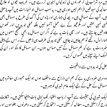
میں مرد شراب پی کر عورتوں کی زندگیاں اجیرن کررہے ہیں۔ غریب بچوں کو علاج
معالجہ کی سہولتیں فراہم نہیں ہورہی ہیں۔ یہ سب مسائل جو اخبارات میں آپ پڑھتی
ہیں، آپ کے مسائل ہیں۔ بچہ کی بیماری اور پڑوس کی آگ کی طرح یہ مسائل بھی
لمبی لمبی بحثیں اور مگرمچھ کے بے عمل آنسو نہیں بلکہ عملی تدبیریں اور ٹھوس
کاوشیں چاہتے ہیں۔ اور سچی بات یہ ہے کہ اگر ان مسائل پر بھی صحیح معنوں میں
ہمارا دل دکھے تو ہم چاہیں نہ چاہیں عملی تدبیر کی طرف ہی بڑھیں گے۔ اس لیے پہلی
ضرورت یہ ہے کہ ہم مسائل کے تئیں حساس ہوں۔ ان مسائل کا دکھ اور ان کی
کسک اپنے سینے میں محسوس کریں۔
حل کی تدیبروں سے واقفیت
دوسری ضروری یہ ہے کہ ہم ان ذرائع سے واقف ہوں جو ایک جمہوری معاشرہ میں
مسائل کے حل کے لیے ایک عام شہری کو میسر ہیں۔
ایک شہری کی حیثیت سے آپ اربابِ اختیار تک اپنی بات پہنچاسکتی ہیں۔ شکایت
درج کراسکتی ہیں۔ مطالبہ کرسکتی ہیں۔ احتجاج کرسکتی ہیں۔ دھرنوں، جلوسوں اور