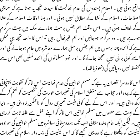
واقع ہوتی ہیں۔ اسلام پسندوں کی عدم فعالیت کا سیدھا نتیجہ یہ ہوتا ہے کہ سماجی
اصلاحات، اسلام کے نشا کے مطابق نہیں ہوتی۔ اور بسا اوقات اسلام کے منشا
کے خلاف ہوتی ہیں۔ اس وقت ہم جنس پرست ہمارے ملک میں بہت سرگرم
ہورہے ہیں۔ وہ سرگرم ہوجائیں اور ہم غیرفعال رہیں تو اس کا واحد نتیجہ ہی ممکن
ہے کہ آئندہ چند برسوں میں ہم جنس پرستی ہمارے معاشرہ میں عام ہوجائے گی اور
اسے کوئی برائی نہیں سمجھا جائے گا۔ اور خود مسلمانوں کی آئندہ نسلیں بھی اس سے
محفوظ نہیں رہ پائیں گی (نعوذ باللہ)۔
اس کا دوسرا نقصان یہ ہے کہ مسلم خواتین کی عدم فعالیت اس تاثر کو تقویت پہنچاتی
ہے کہ پردہ اور حجاب سے متعلق اسلام کی تعلیمات عورت کی شخصیت کو ختم کرکے
رکھ دیتی ہیں۔ اور اس کے لیے کوئی مثبت تعمیری رول کو ناممکن بنادیتی ہیں۔ دنیا
کے بہت سے حصوں میں مسلم خواتین اس تاثر کو اپنے عمل سے غلط ثابت کررہی
ہیں۔ لیکن ایک عام ہندوستانی جب تک ہندوستانی معاشرہ میں مسلم خواتین کی موجودہ
کیفیت کو دیکھتا رہے گا وہ یہی سمجھے گا کہ اس کیفیت کی ذمہ دار اسلام کی تعلیمات