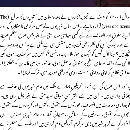
سال ۲۰۰۶ء کو بہت سے تجزیہ نگاروں نے ہندوستان میں ’شہریوں کا سال‘ (The
year of citizens) قرار دیا ہے۔ اس سال شہریوں نے جس سرگرمی کا مظاہرہ کیا اور
اپنے حقوق اور انصاف کے لیے کسی سیاسی سرپرستی کے بغیر جس طرح منظم طریقہ
سے جدوجہد کی اس کی نظر ماضی قریب میں مشکل ہی سے ملتی ہے۔ اس جدوجہد کے
نتیجہ میں جسیکا لال کیس کو ایک نیا موڑ ملا۔ پریہ درشنی منٹو کیس میں حرکت پیداہوئی، کھیر
لانجی کے واقعہ کو عالمی سطح پر سنوائی حاصل ہوئی، طاقتور سیاسی قائدین کو جھکنا پڑا،
عدالتی نظام کو اپنی روایتی سست روی کو وقتی طور پر سہی، ترک کرنا پڑا۔
یہ اور اس طرح کی بے شمار تحریکیں ہمارے ملک میں عام شہریوں کی جانب سے
چلائی جارہی ہیں۔ ان میں سے اکثر کسی سیاقی سرپرستی کے بغیر چل رہی ہیں۔
فوجداری معاملات میں انصاف، عورتوں کے حقوق، دلتوں اور کمزوروں کے حقوق،
بچوں کے حقوق، صارفین کے مسائل، ماحولیاتی تحظ اور عام شہری مسائل — ان
ایشوز کو لے کر ہر شہر میں بڑی سرگرم تحریکیں کام کررہی ہیں اور ملک کے منظر نامے