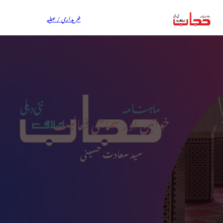
خریداری / عطیہ
خواتین اور سماجی فعالیت
سید سعادت حسینی