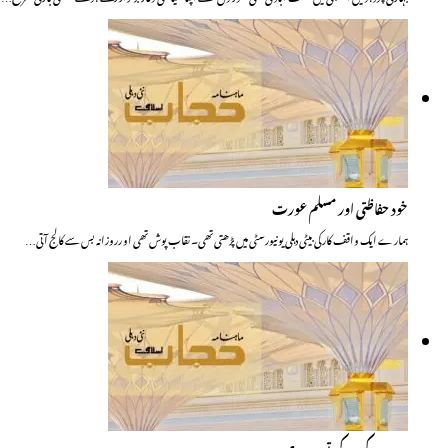
خود حفاظتی اور مسلم عورت
ہمارے ایک واقف کار کی بیٹی دہلی یونیورسٹی میں پڑھتی تھی۔ نقاب پوش تھی او رروزانہ بس سے کالج آتی…