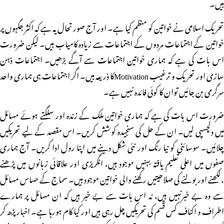
ہیں۔
تحریک اسلامی نے خواتین کو منظم کیا ہے۔ اور آج صورتحال یہ ہے کہ اکثر جگہوں پر
خواتین کے اجتماعات مردوں کے اجتماعات سے زیادہ کامیاب ہیں۔ لیکن ضرورت
اس بات کی ہے کہ ہماری خواتین اجتماعات سے آگے بڑھیں۔ اجتماعات ذہن
سازی اور تحریک و ترغیب Motivationکا ذریعہ ہیں۔ اگر اجتماعات ہی ہماری واحد
سرگرمی بن جائیں توان کا کوئی فائدہ نہیں ہے۔
ضرورت اس بات کی ہے کہ ہماری خواتین ملک کے زندہ اور سلگتے ہوئے مسائل
میں دلچسپی لیں۔ ان کے حل کی سنجیدہ کوشش کریں۔ اس مقصد کے لیے تحریکیں
چلائیں۔ سوسائٹی کو نیا رنگ اور نئی شکل دینے میں اپنا رول ادا کریں۔ آج ہماری
صفوں میں اعلیٰ تعلیم یافتہ بہنیں موجود ہیں، انگریزی اور علاقائی زبانوں میں پڑھنے
،لکھنے اور بولنے کی صلاحیتیں رکھنے والی خواتین موجود ہیں۔ سماج کے حساس مسائل
سے وہ بے خبرنہیں ہیں، نہ اس بات سے بے خبر ہیں کہ ان مسائل پر ہمارے
اطراف و اکناف کس قسم کی تحریکیں چل رہی ہیں اور کیا کام ہورہا ہے۔ اخبار پڑھ کر