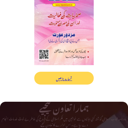
شمارہ پڑھیں
ہمارا تعاون کیجیے
ماہ نامہ حجاب اسلامی گذشتہ کئی دہائیوں سے خواتین میں فکر اسلامی کے فروغ کی خاطر بے لوث خدمات انجام
دے رہا ہے۔ اس ادارے کا تعاون کیجیے