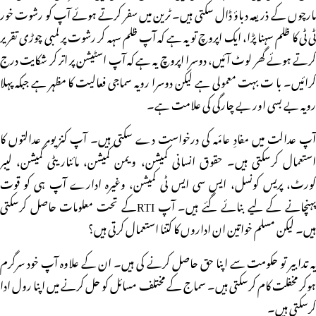
مارچوں کے ذریعہ دباؤ ڈال سکتی ہیں۔ ٹرین میں سفر کرتے ہوئے آپ کو رشوت خور
ٹی ٹی کا ظلم سہنا پڑا، ایک اپروچ تو یہ ہے کہ آپ ظلم سہہ کر رشوت پر لمبی چوڑی تقریر
کرتے ہوئے گھر لوٹ آئیں، دوسرا اپروچ یہ ہے کہ آپ اسٹیشن پر اتر کر شکایت درج
کرائیں۔ با ت بہت معمولی ہے لیکن دوسرا رویہ سماجی فعالیت کا مظہر ہے جبکہ پہلا
رویہ بے بسی اور بے چارگی کی علامت ہے۔
آپ عدالت میں مفادِ عامّہ کی درخواست دے سکتی ہیں۔ آپ کنزیومر عدالتوں کا
استعمال کرسکتی ہیں۔ حقوق انسانی کمیشن، ویمن کمیشن، مائناریٹی کمیشن، لیبر
کورٹ، پریس کونسل، ایس سی ایس ٹی کمیشن، وغیرہ ادارے آپ ہی کو قوت
پہنچانے کے لیے بنائے گئے ہیں۔ آپ RTIکے تحت معلومات حاصل کرسکتی
ہیں۔ لیکن مسلم خواتین ان اداروں کا کتنا استعمال کرتی ہیں؟
یہ تدابیر تو حکومت سے اپنا حق حاصل کرنے کی ہیں۔ ان کے علاوہ آپ خود سرگرم
ہوکر مخفلت کام کرسکتی ہیں۔ سماج کے مختلف مسائل کو حل کرنے میں اپنا رول ادا
کرسکتی ہیں۔