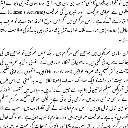
میں خوشگوار تبدیلیوں کا بھی سبب بن رہی ہیں۔ آج ہندوستان تیسری دنیا کے اکثر
ملکوں سے سماجی حرکیت، اور شہریوں کی فعالیت (Citizen’s Activism) کے
اعتبار سے آگے ہے۔ اس سرگرمی میں اگر اس طرح اضافہ ہوتا رہے تو صرف یہ
عامل (Factor) ہی ہمارے ملک کو ایک ترقی یافتہ معاشرہ میں بدلنے کی صلاحیت رکھتا
ہے۔
ان ساری تحریکوں میں خواتین بھی سرگرم ہیں۔ بلکہ بعض تحریکیں تو خواتین ہی کی
جانب سے چلائی گئی ہیں۔ ماحولیاتی تحفظ، صارفین کے حقوق وغیرہ تحریکوں کی
پشت پر اکثر تعلیم یافتہ گھریلو خواتین (House Wives) ہیں۔ جنھوں نے اپنی تعلیم،
صلاحیت اور وقت کا ایک مبارک مصرف ڈھونڈ نکالا ہے۔ بدقسمتی سے اس طرح
کی تحریکیں مسلم خواتین کی جانب سے نہیں کے برابر ہیں۔ مردوں میں مختلف ایشوز کو
لے کر کسی نہ کسی درجہ میں سرگرمی پائی جاتی ہے۔ لیکن سماجی سطح پر سرگرم مسلم
خواتین خال خال ہی ہیں۔ اس عدم فعالیت کے کئی نقصانات ہیں۔ سب سے بڑا
نقصان تو یہ ہے کہ فعالیت سماجی تبدیلی اور ریفارم کا ذریعہ ہوتی ہے۔ جو لوگ فعال
اور سرگرم ہوتے ہیں، اکثر انہی کے منشا اور انہی کی ترجحات کی سمت میں تبدیلیاں