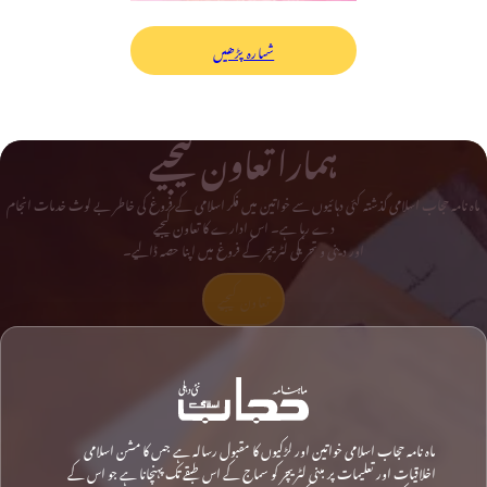
شمارہ پڑھیں
ہمارا تعاون کیجیے
ماہ نامہ حجاب اسلامی گذشتہ کئی دہائیوں سے خواتین میں فکر اسلامی کے فروغ کی خاطر بے لوث خدمات انجام
دے رہا ہے۔ اس ادارے کا تعاون کیجیے
اور دینی و تحریکی لٹریچر کے فروغ میں اپنا حصہ ڈالیے۔
تعاون کیجیے
ماہ نامہ حجاب اسلامی خواتین اور لڑکیوں کا مقبول رسالہ ہے جس کا مشن اسلامی
اخلاقیات اور تعلیمات پر مبنی لٹریچر کو سماج کے اس طبقے تک پہنچانا ہے جو اس کے