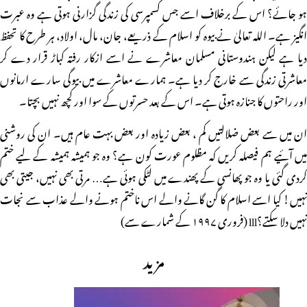
ہو جائے؟ اس کے برخلاف اسے جس کسمپرسی کی زندگی گزارنی ہوتی ہے وہ عبرت
انگیز ہے۔ اللہ تعالیٰ نے بیوہ کو اسلام کے ذریعے، جان، مال، اولاد، ہر طرح کا تحفظ
دیا ہے لیکن ہندوستانی مسلمان معاشرے نے اسے ازکار رفتہ کباڑ قرار دے کر
معاشرتی زندگی سے خارج کر دیا ہے۔ ہمارے معاشرے میں بیوگی سارے ارمانوں
اور راحتوں کا جنازہ ہوتی ہے۔ اس کے بعد حسرتوں کے سوا اور کچھ نہیں بچتا۔
ان میں سے بعض ضلالتیں کم ، بعض زیادہ اور بعض بہت عام ہیں۔ ان کی روشنی
میں آئیے ہم فیصلہ کریں کہ مظلوم عورت کون ہے؟ وہ جو ہمیشہ ہمیشہ کے لیے ختم
کردی گئی یا وہ جو پھانسی کے پھندے میں لٹکی ہوئی ہے… مرتی بھی نہیں، جیتی بھی
نہیں! کیا اسے اسلام کا گن گانے والے اس ناختم ہونے والے عذاب سے نجات
نہیں دلا سکتے؟lll (فروری ۱۹۹۷ کے شمارے سے)
مزید