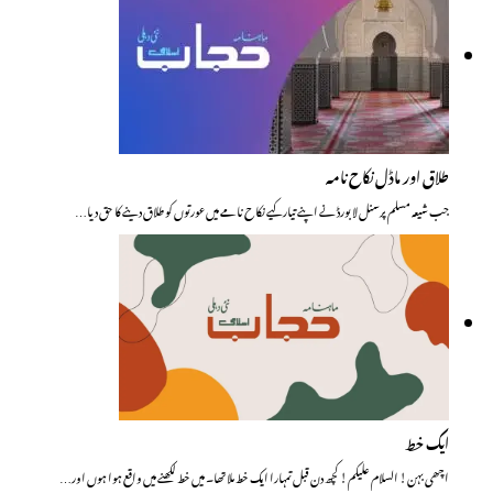
طلاق اور ماڈل نکاح نامہ
جب شیعہ مسلم پرسنل لا بورڈ نے اپنے تیار کیے نکاح نامے میں عورتوں کو طلاق دینے کا حق دیا…
ایک خط
اچھی بہن! السلام علیکم! کچھ دن قبل تمہارا ایک خط ملا تھا۔ میں خط لکھنے میں واقع ہوا ہوں اور…