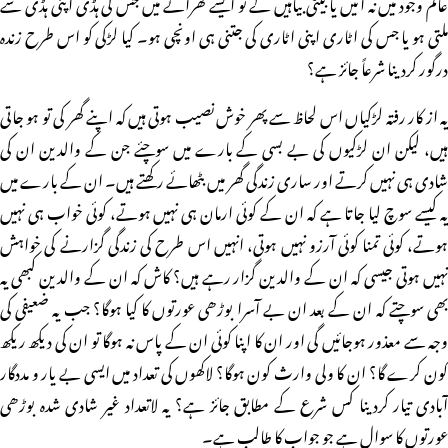
عالم وجود میں نہ آئیں یا بیٹی بیاہیں گے تو ایسے گھرانے میں جس کی ہڈی اپنی ہڈی سے
ملتی ہو یا جس کی اٹاری اپنی اٹاری کی جتنی ہی اونچی ہو۔ کیا لڑکی کو اس طرح زندہ
درگور کردینا شرعاً جائز ہے؟
یہ از کار رفتہ لڑکیاں اس لحاظ سے پھر خوش نصیب ہوتی ہیں کہ اپنے گھر کی تو ہو جاتی
ہیں، لیکن ان لڑکیوں کی بے بسی کے بارے میں سوچئے جن کے والدین ان کی
شادی ہی نہیں کرتے اور ساری زندگی گھر میں بٹھائے رکھتے ہیں۔ ان کے بارے میں
یہ کیسے سوچ لیا جاتا ہے کہ ان کے کوئی ارمان ہی نہیں ہوتے، کوئی خواب ہی نہیں
ہوتے، کوئی تمنا کوئی آرزو نہیں ہوتی، انہیں اس طرح کی زندگی گزارنے کی خواہش
نہیں ہوتی جیسی کہ ان کے والدین گزار رہے ہیں؟ کاش کہ ان کے والدین کبھی یہ
بھی سوچتے کہ ان کے بعد ان بے آسرا بوڑھی عورتوں کا کیا ہوگا؟ جب یہ ضعیفی کی
وجہ سے معذور ہوجائیں گی اور ان کا اپنا کوئی ان کے پاس نہ ہوگا تو ان کی دیکھ ریکھ
کون کرے گا؟ ان کا ولی وارث کون ہوگا؟ لاکھوں کی تعداد میں ایسی بے یار و مددگار
آبادی تیار کردینا کس شرع کے مطابق جائز ہے؟ یہ لاتعداد غیر شادی شدہ بوڑھی
عورتوں کا سوال ہے جو جواب کا طالب ہے۔