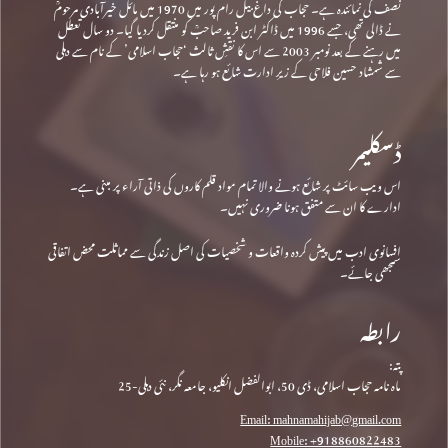
نصف کی نمائندہ ہے۔ حجاب کی داغ بیل رام پور میں 1970 میں مائل خیرآبادی مرحومؒ
نے ڈالی تھی، جسے 1996 میں ڈاکٹر ابن فرید صاحبؒ کو منتقل کردیا گیا۔ دو سال تعطل
میں رہنے کے بعد نومبر 2003 سے اس کا نقشِ ثالث ‘حجاب اسلامی’ کے نام سے دہلی
سے شمشاد حسین فلاحی کے زیرِ ادارت شائع ہو رہا ہے۔
ڈسکلیمر
اس ویب سائٹ پر شائع ہونے والا تمام مواد قلم کاروں کی ذاتی آراء پر مبنی ہے۔
ادارے کا ان سے متفق ہونا ضروری نہیں۔
افسانوی ادب میں پیش کردہ واقعات و شخصیات کی اصل زندگی سے مماثلت محض اتفاقی
سمجھی جائے۔
رابطہ
پتہ:
ماہ نامہ حجاب اسلامی، ڈی 50، ابوالفضل انکلیو، جامعہ نگر، نئی دہلی-25
Email: mahnamahijab@gmail.com
Mobile: +918860822483