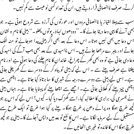
کرتے، صرف ناانصافی قرار دیتے ہیں، ان کی تعداد کسی نوعیت سے کم نہیں۔
سب سے پہلا امتیاز یا ناانصافی مردوں اور عورتوں کی آرزو سے شروع ہوتی ہے۔ جو
بھی آئے گا یہی دعا دیتا جائے گا۔ ’’دودھوں نہاؤ، پوتوں پھلو۔‘‘ بیٹی کا نام و نشان
اس دعا میں بھی نہیں ہوتا۔ اس دعا کے بعد بھی اگر بیٹی پیدا ہوجائے تو منہ لٹک
جاتے اور چہرے مرجھا جاتے ہیں۔ اس ناامیدی کے بعد بھی جب آگے کی امید کی
دعا دی جاتی ہے تو وہ بھی گھر کے چراغ، خاندان کا نام چلنے کی دعا ہوتی ہے اور نام
چلتا ہے صرف بیٹے سے ۔ اس لیے کہ بیٹی تو بیاہ کر کے دوسرے کے گھر چلی جاتی
ہے۔ اسی لیے بیٹی سے دوسرے درجہ کے شہری کا سا برتاؤ کیا جاتا ہے۔ اچھی سے
اچھی چیز بیٹے کو کھلائی جاتی ہے۔ اچھے سے اچھا بیٹے کو پہنایا جاتا ہے۔ جہاں بیٹی
نے ہمسری کی، برابری کا مطالبہ کیا، اسے گھڑک دیا گیا۔ کیوں؟ اس لیے کہ اس پر جو
کچھ خرچ ہوگا وہ پرائے دھن پر خرچ ہوگا۔ بیٹے پر کیا ہوا خرچ تو ایک طرح سے
مستقبل کے لیے سرمایہ لگانا ہے۔ اس کا نفع تو بعد میں واپس آجائے گا۔ بیٹی پر جو کچھ
خرچ ہوگا اس کا فائدہ تو غیر ہی اٹھائیں گے۔