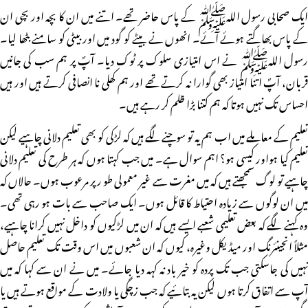
ایک صحابی رسول اللہﷺ کے پاس حاضر تھے۔ اتنے میں ان کا بچہ اور بچی ان
کے پاس بھاگتے ہوئے آئے۔ انھوں نے بیٹے کو گود میں اور بیٹی کو سامنے بٹھا لیا۔
رسول اللہﷺ نے اس امتیازی سلوک پر ٹوک دیا۔ آپؐ پر ہم سب کی جانیں
قربان، آپؐ اتنا امتیاز بھی گوارا نہ کرتے تھے اور ہم کھلی نا انصافی کرتے ہیں اور ہیں
احساس تک نہیں ہوتا کہ ہم کتنا بڑا ظلم کر رہے ہیں۔
تعلیم کے معاملے میں اب ہم یہ تو سوچنے لگے ہیں کہ لڑکی کو بھی تعلیم دلانی چاہیے لیکن
تعلیم کیا ہواور کیسی ہو؟ اہم سوال ہے۔ میں جب کہتا ہوں کہ ہر طرح کی تعلیم دلانی
چاہیے تو لوگ سمجھتے ہیں کہ میں مغرت سے غیر معمولی طو رپر مرعوب ہوں۔ حالاں کہ
میں ان لوگوں سے زیادہ احتیاط کا قائل ہوں۔ ایک صاحب سے بات ہو رہی تھی۔
وہ کہنے لگے کہ بعض تعلیمی شعبے ایسے ہیں کہ ان میں لڑکیوں کو داخل نہیں کرانا چاہیے،
مثلاً انجینئرنگ اور میڈیکل وغیرہ، کیوں کہ ان شعبوں میں اس وقت تک تعلیم حاصل
نہیں کی جاسکتی جب تک پردہ کو خیر باد نہ کہہ دیا جائے۔ میں نے ان سے کہا کہ میں
آپ سے اتفاق کرتا ہوں لیکن یہ بتائیے کہ جب زچگی یا ولادت کے مواقع ہوتے ہیں یا