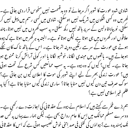
شادی شدہ عورت کا شوہر اگر مرجائے تو وہ بدقسمت نہیں منحوس قرار دی جاتی ہے۔
گھر میں وہ کسی شگون میں شریک نہیں ہوسکتی، شادی میں کسی رسم میں پہل نہیں کر
سکتی، نوبیاہتا دلہن کے سر پر ہاتھ نہیں رکھ سکتی۔ یہ سب گھروں میں نہیں ہوتا، چند
علاقوں اور گھروں میں ہی ہوتا ہے لیکن ہوتا تو ہے۔ البتہ یہ ہر گھر میں ہوتا ہے کہ بیوہ
ہوتے ہی عورت کے سر سے رنگین دو پٹہ اتر جاتا ہے۔ اس کے ہاتھ ناک کان ننگے
ہوجاتے ہیں۔ ہاتھوں میں مہندی لگانا، خوشبو لگانا یا اور کوئی آرائش کرنا ممنوع ہو
جاتا ہے۔ کیوں؟ کیوں کہ وہ بیوہ ہے۔ یہ سب ممانعتیں کس شرع کے تحت ہوتی
ہیں؟ عورت زندگی بھر کے لیے اپنے شوہر کی موت کا اعلان کیوں بن جاتی ہے؟
سوگ صرف تین دن کیوں نہیں منایا جاتا؟ ساری زندگی کیوں منایا جاتا ہے؟ کیا یہ
ظلم غیر اسلامی نہیں ہے؟
ہم بڑے فخر سے کہتے ہیں کہ اسلام نے بیوہ کے عقد ثانی کی اجازت دے رکھی ہے۔
دوسرے مسلم ممالک میں اس کا عام رواج بھی ہے، لیکن ہمارے یہاں یہ کس حد
تک پسندیدہ ہے؟ بیواؤں کی کتنی فی صد اتنی خوش نصیب ہوتی ہے کہ اس کا عقد ثانی