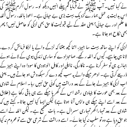
نے کہا نہیں۔ آپ ﷺ نے فرمایا تم پہلے انہیں دیکھ لو۔ رسولِ اکرمﷺ کی
اس ہدایت پر عمل ہمارے نزدیک بہت بڑی بے حیائی ہے۔ اعوذ باللہ، رسول اللہ
کا حکم اور بے حیائی؟ یعنی عقد کے لیے قبولیت کا حق بھی لڑکی کو حاصل نہیں؟ پھر
بھی نکاح ہو جاتا ہے۔
لڑکی کو اپنے ساتھ بہت سا جہیز، اتنا کچھ جتنا کہ لڑکے والے یا لڑکا فرمائش کر دے،
لانا ہی چاہیے، کیوں کہ اللہ رکھے، صاحبزادے کو ساری زندگی بیوی کے لائے ہوئے
جہاز پر ہی تو سفر کرنا ہے۔ ناکارگی، نااہلی اور کاہل الوجودی کا سودا وہ اپنے جہیز کے
ذریعے کرتی ہے۔ ادھر میکے والے یہ سب کچھ دے کر سبکدوش ہو جاتے ہیں۔ یعنی
اب لڑکی کا جہیز لے جانے کے بعد وراثت میں کوئی حق نہیں رہا۔ اسلام نے شادی
کے بعد بھی عورت کا بنیادی رشتہ اس کے گھر یا میکے سے ہی باقی رکھا ہے (طلاق
کے بعد اسے اپنے میکے ہی واپس آنا ہوتا ہے) لیکن ایسا کیا نہیں جاتا۔ کہتے ہیں کہ
شادی کے بعد تمہارا گھر تمہاری سسرال ہے۔ بات صحیح ہے۔ لیکن اللہ نے اسے
جو حق دیا ہے وہ تو سلب نہ کیا جائے۔ اسے وراثت کے شرعی حق سے تو محروم نہ کیا