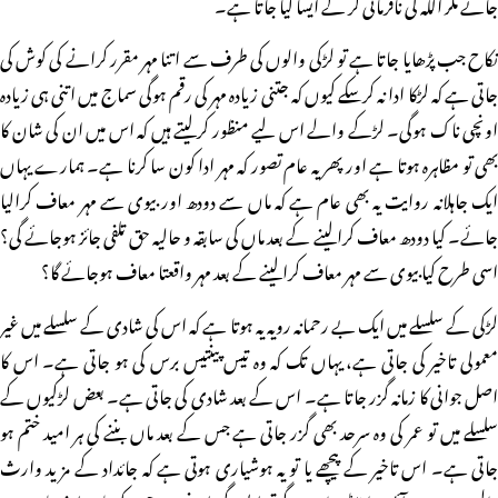
جائے مگر اللہ کی نافرمانی کر کے ایسا کیا جاتا ہے۔
نکاح جب پڑھایا جاتا ہے تو لڑکی والوں کی طرف سے اتنا مہر مقرر کرانے کی کوش کی
جاتی ہے کہ لڑکا ادا نہ کرسکے کیوں کہ جتنی زیادہ مہر کی رقم ہوگی سماج میں اتنی ہی زیادہ
اونچی ناک ہوگی۔ لڑکے والے اس لیے منظور کرلیتے ہیں کہ اس میں ان کی شان کا
بھی تو مظاہرہ ہوتا ہے اور پھر یہ عام تصور کہ مہر ادا کون سا کرنا ہے۔ ہمارے یہاں
ایک جاہلانہ روایت یہ بھی عام ہے کہ ماں سے دودھ اور بیوی سے مہر معاف کرالیا
جائے۔ کیا دودھ معاف کرالینے کے بعد ماں کی سابقہ و حالیہ حق تلفی جائز ہوجائے گی؟
اسی طرح کیا بیوی سے مہر معاف کرالینے کے بعد مہر واقعتا معاف ہوجائے گا؟
لڑکی کے سلسلے میں ایک بے رحمانہ رویہ یہ ہوتا ہے کہ اس کی شادی کے سلسلے میں غیر
معمولی تاخیر کی جاتی ہے، یہاں تک کہ وہ تیس پینتیس برس کی ہو جاتی ہے۔ اس کا
اصل جوانی کا زمانہ گزر جاتا ہے۔ اس کے بعد شادی کی جاتی ہے۔ بعض لڑکیوں کے
سلسلے میں تو عمر کی وہ سرحد بھی گزر جاتی ہے جس کے بعد ماں بننے کی ہر امید ختم ہو
جاتی ہے۔ اس تاخیر کے پیچھے یا تو یہ ہوشیاری ہوتی ہے کہ جائداد کے مزید وارث