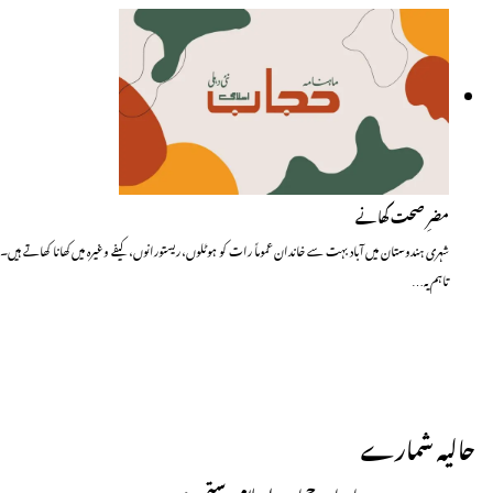
مضرِ صحت کھانے
شہری ہندوستان میں آباد بہت سے خاندان عموماً رات کو ہوٹلوں، ریستورانوں، کیفے وغیرہ میں کھانا کھاتے ہیں۔
تاہم یہ…
حالیہ شمارے