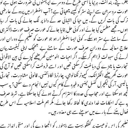
جگر، پتے، بند آنت، ہرنیا یا اسی طرح کے دوسرے آپریشنوں کی ضرورت ہوتی ہے تو
عورت مرد سرجن سے اپنے ستر کو کیسے چھپاتی ہے؟ آپ اضطرار میں پردہ کے عارضی
ترک کی بات کریں گے، میں حیا کی انتہائی حد کے داؤ پر لگ جانے کی بات کر رہا
ہوں۔ مجھے مطمئن کیا جائے اور کوئی حل بتایا جائے کہ عورت صرف عورت ڈاکٹر ہی
کے سامنے بے ستر ہوسکے۔ کوئی ایسا اضطرار ہو جو عورت کو تعلیم کے دوران اور
علاج معالجہ کے دوران صرف عورت کے سامنے بے جھجک اپنی کیفیت بیان
کرنے کی سہولت فراہم کرسکے۔ اگر امہات المومنین گھر بیٹھے کپڑے کی بین الاقوانی
تجارت یا چمڑے کی دباغت کرسکتی تھیں اور اسے فروخت کراسکتی تھیں تو آج کی
عورت گھر بیٹھے الکٹرانک، کمپیوٹر ٹکنالوجی، چارٹرڈ اکاؤنٹنسی، قانونی مشاورت، تجارتی
پالیسی، آر کی ٹیکچرل کنسل ٹینسی وغیرہ کے کام کیوں نہیں انجام دے سکتی؟ یہ سب
کچھ ہوسکتا ہے اور حجاب کی حدود کا احترام کرتے ہوئے کیا جاسکتا ہے، شرط صرف
یہ ہے کہ احکامات خدا وندی کا لحاظ رکھا جائے، مگر ہم ملت اسلامیہ کے اس طرح
فعال بننے کے بارے میں سوچنے سے ہی معذور ہیں۔
تعلیم کی اس نوعیت پر گفتگو بہت سے ذہنوں کو الجھا دے گی اور منفی انداز سے