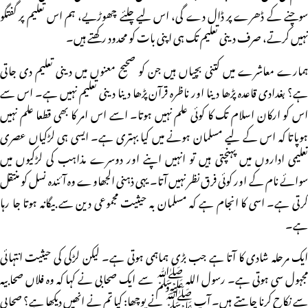
سوچنے کے ڈھرے پر ڈال دے گی، اس لیے چلئے چھوڑیے، ہم اس تعلیم پر گفتگو
نہیں کرتے، صرف دینی تعلیم تک ہی اپنی بات کو محدود رکھتے ہیں۔
ہمارے معاشرے میں کتنی بچیاں ہیں جن کو صحیح معنوں میں دینی تعلیم دی جاتی
ہے؟ بغدادی قاعدہ پڑھا دینا اور ناظرہ قرآن پڑھا دینا دینی تعلیم نہیں ہے۔ اس سے
اس کو ارکان اسلام تک کا کوئی علم نہیں ہوتا۔ اسے اس امر کا بھی قطعا علم نہیں
ہوپاتا کہ اس کے لیے مسلمان ہونے میں کیا بہتری ہے۔ ایسی ہی لڑکیاں عصری
تعلیمی اداروں میں پہنچتی ہیں تو انہیں اپنے اور دوسرے مذاہب کی لڑکیوں میں
سوائے نام کے اور کوئی فرق نظر نہیں آتا۔ یہی ذہنی الجھاوے وہ آئندہ نسل کو منتقل
کرتی ہے۔ اسی کا انجام ہے کہ مسلمان بہ حیثیت مجموعی دین سے بیگانہ ہوتا جا رہا
ہے۔
ایک مرحلہ شادی کا آتا ہے جب بڑی ہماہمی ہوتی ہے۔ لیکن لڑکی کی حیثیت انتہائی
مجہول سی ہوتی ہے۔ رسول اللہ ﷺ سے ایک صحابی نے کہا کہ وہ فلاں صحابیہ
سے نکاح کرنا چاہتے ہیں۔ آپ ﷺ نے پوچھا: کیا تم نے انھیں دیکھا ہے؟ صحابی