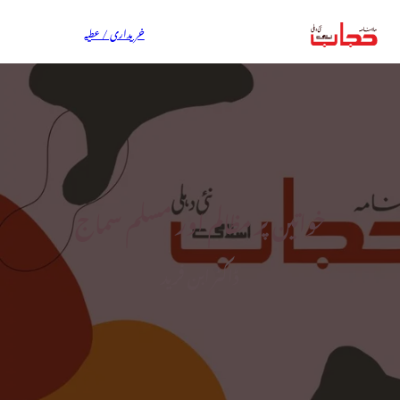
خریداری / عطیہ
خواتین پر مظالم اور مسلم سماج
ڈاکٹر ابن فرید