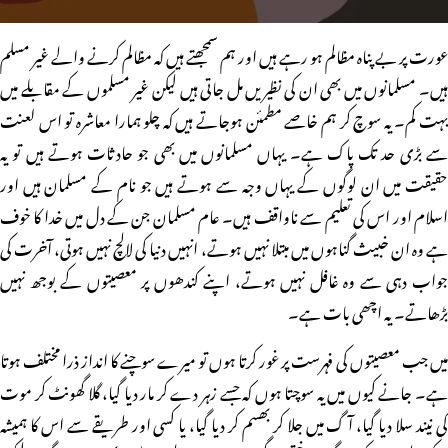
عورت پر بے پناہ مظالم ہو رہے ہیں اور ہم سمجھتے ہیں کہ مظالم کرنے والے غیر مسلم
ہیں۔ مسلمانوں میں بھی ان کی نظیریں مل جاتی ہیں لیکن غیر مسلموں کے مقابلے میں
بہت کم۔ یہ سوچ کر ہم خاصے مطمئن ہوجاتے ہیں کہ چلو ہمارا معاشرہ تو اس لعنت
سے بڑی حد تک پاک ہے۔ یہاں مسلمانوں میں بھی جو حادثات ہوتے ہیں تو یہ
حقیقت میں ان لوگوں کے یہاں وجہ سے ہوتے ہیں جو نام کے مسلمان ہیں اور
اسلام اور اس کی تعلیم سے ناواقف ہیں۔ عام مسلمان جن کے دل میں خدا کا خوف
ہے وہ ان خبیث گناہوں میں مبتلا نہیں ہوتے، انہیں دنیا کی لالچ نہیں ہوتی، آخرت کی
جواب دہی سے وہ غافل نہیں ہوتے، اپنے کندھوں پر معصیتوں کے بوجھ نہیں
بڑھاتے۔ یہ اچھی بات ہے۔
میں جب معصیتوں کی فہرست پر غور کرتا ہوں تو میرے سوچنے کا انداز ذرا مختلف ہوتا
ہے۔ جانے کیوں میں یہ سوچتا ہوں کہ جسے زہر دے کر مار دیا گیا، گلا گھونٹ کر موت
کی نیند سلا دیا گیا، آگ میں جلا کر بھسم کر دیا گیا، یا کسی اور طریقے سے اس کا ہمیشہ