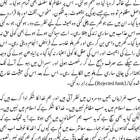
کے لیے خاتمہ کر دیا گیا وہ ختم ہوگئی۔ اس پر مظالم کا سلسلہ بھی تمام ہوگیا۔ لیکن
اصل مظلوم تو وہ ہے جسے بیوگی پر اچھوت، بدشگون، منحوس، آفت اور بلا قرار دے
دیا گیا۔ ان میں سے جو گھر سے چلی گئی وہ ہمیشہ کے لیے نظر سے دور ہوگئی، جو رہ گئی
وہ اس عذاب میں ساری زندگی مبتلا رہی۔ اسے سہاگن ہوتے ہوئے بھی کوئی حق نہ
دیا گیا۔ گھر میں داسی بن کر رہی اور گھریلو خادمہ کے فرائض انجام دیتی رہی۔ اس
کی رائے کی اہمیت اور اس کی عقل کا کوئی اعتبار نہ کیا گیا۔ پرایادھن ہونے کی وجہ
سے میکے سے صرف دہیج لے کر رخصت ہوئی اور سسرال میں بہو کے آنے تک
بھنڈار کی چابی ساری کے پلو میں لٹکائے رہی۔ اس کے بعد اس کی حیثیت خارج
شدہ کباڑ (Rejected Junk)کے برابر رہ گئی۔
یہ سب خرابیاں ہمیں دوسروں میں نظر آتی ہیں اور ہم خدا کا شکر ادا کرے ہیں کہ
ہمارے اسلام میں یہ سب مظالم نہیں ہیں۔ خدا کا شکر ہے کہ اسلام میں نہیں ہیں۔
لیکن کیا یہ بھی سچ ہے کہ یہ سب ہم مسلمانوں میں بھی ہوتا ہے؟ یہ ٹھیک ہے کہ
بھیانک گناہوں کی تعداد ہمارے معاشرے میں کم ہے کیوں کہ اللہ کا خوف اب بھی
ہمارے دلوں میں کسی نہ کسی حد تک باقی ہے لیکن وہ گناہ جن کو ہم گناہ نہیں تصور