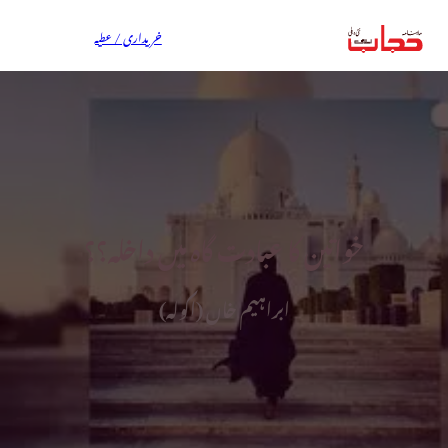
خریداری / عطیہ
خواتین کا عبادت گاہ میں داخلہ؟؟
ابراہیم خاں (اکولہ)