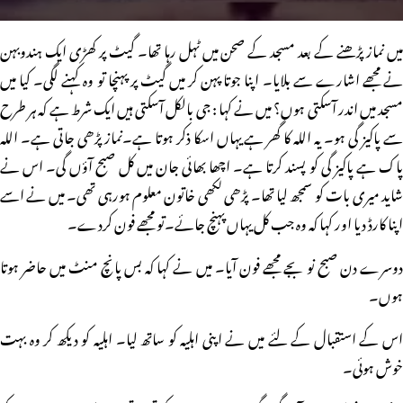
میں نماز پڑھنے کے بعد مسجد کے صحن میں ٹہل رہا تھا۔ گیٹ پر کھڑی ایک ہندوبہن
نے مجھے اشارے سے بلایا۔ اپنا جوتا پہن کر میں گیٹ پر پہنچا تو وہ کہنے لگی۔ کیا میں
مسجد میں اندر آسکتی ہوں؟ میں نے کہا : جی بالکل آسکتی ہیں ایک شرط ہے کہ ہر طرح
سے پاکیز گی ہو۔ یہ اللہ کا گھر ہے یہاں اسکا ذکر ہوتا ہے۔نماز پڑھی جاتی ہے۔ اللہ
پاک ہے پاکیز گی کو پسند کرتا ہے۔ اچھا بھائی جان میں کل صبح آؤں گی۔ اس نے
شاید میری بات کو سمجھ لیا تھا۔ پڑھی لکھی خاتون معلوم ہورہی تھی۔ میں نے اسے
اپنا کارڈ دیا اور کہا کہ وہ جب کل یہاں پہنچ جائے۔تو مجھے فون کردے۔
دوسرے دن صبح نو بجے مجھے فون آیا۔ میں نے کہا کہ بس پانچ منٹ میں حاضر ہوتا
ہوں۔
اس کے استقبال کے لئے میں نے اپنی اہلیہ کو ساتھ لیا۔ اہلیہ کو دیکھ کر وہ بہت
خوش ہوئی۔