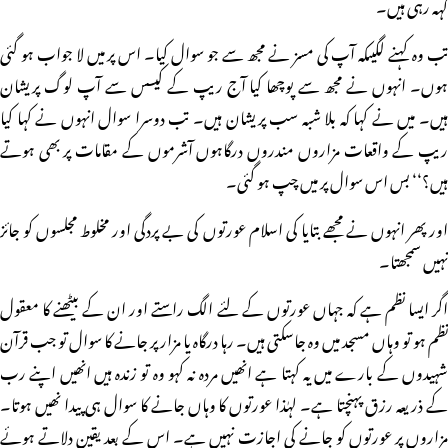
کہہ رہی ہیں۔
تب وہ کہنے لگیںکہ آپ کی مسز نے مجھ سے جو سوال کیا۔ اس پر میں لا جواب ہو گئی
ہوں۔ انہوں نے مجھ سے پوچھا کیا آج ریپ کے کیسس سے آپ لوگ پریشان
ہیں۔ میں نے کہا کہ بلا شبہ سب پریشان ہیں۔ تب دوسرا سوال انہوں نے کہا کیا
ریپ کے واقعات مزاروں مندروں درگاہوں آشرموں کے مقامات پر بھی ہوتے
ہیں؟‘‘ بس اس سوال پر میں چپ ہو گئی۔
اور پھر انہوں نے مجھے بتایا کی اسلام عورتوں کی بے پردگی اور مخلوط مجلسوں کو جائز
نہیں سمجھتا۔
اگر ایسا نظم ہے کہ جہاں عورتوں کے لئے الگ راستے اور ان کے بیٹھنے کا معقول
نظم ہو تو وہاں مسجد میں وہ جاسکتی ہیں۔ رہا درگاہ یا مزار پر جانے کا سوال تو جب قرآن
شہیدوں کے بارے میں یہ کہتا ہے انھیں مردہ نہ کہو وہ تو زندہ ہیں انھیں اپنے رب
کے ذریعہ رزق پہنچتا ہے۔ لہٰذا عورتوں کا وہاں جانے کا سوال ہی پیدا نھیں ہوتا۔
مزاروں پر عورتوں کو جانے کی اجازت نہیں ہے۔ اس کے بعد یقین دلاتے ہوئے