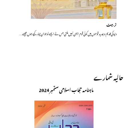
تربیت
دنیا کی قدیم و جدید قوموں میں کوئی قوم ایسی نہیں ملتی جس نے ایسے نوجوان تیار کیے ہوں جیسے…
حالیہ شمارے
ماہنامہ حجاب اسلامی ستمبر 2024