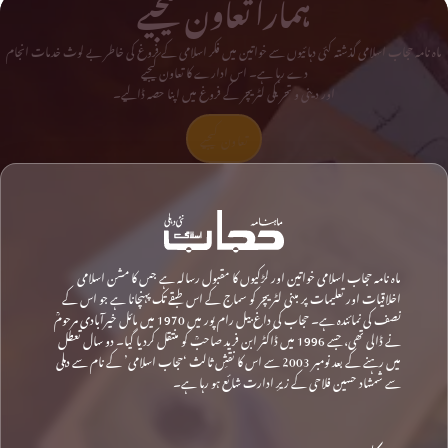
ہمارا تعاون کیجیے
ماہ نامہ حجاب اسلامی گذشتہ کئی دہائیوں سے خواتین میں فکر اسلامی کے فروغ کی خاطر بے لوث خدمات انجام
دے رہا ہے۔ اس ادارے کا تعاون کیجیے
اور دینی و تحریکی لٹریچر کے فروغ میں اپنا حصہ ڈالیے۔
تعاون کیجیے
ماہ نامہ حجاب اسلامی خواتین اور لڑکیوں کا مقبول رسالہ ہے جس کا مشن اسلامی
اخلاقیات اور تعلیمات پر مبنی لٹریچر کو سماج کے اس طبقے تک پہنچانا ہے جو اس کے
نصف کی نمائندہ ہے۔ حجاب کی داغ بیل رام پور میں 1970 میں مائل خیرآبادی مرحومؒ
نے ڈالی تھی، جسے 1996 میں ڈاکٹر ابن فرید صاحبؒ کو منتقل کردیا گیا۔ دو سال تعطل
میں رہنے کے بعد نومبر 2003 سے اس کا نقشِ ثالث ‘حجاب اسلامی’ کے نام سے دہلی
سے شمشاد حسین فلاحی کے زیرِ ادارت شائع ہو رہا ہے۔