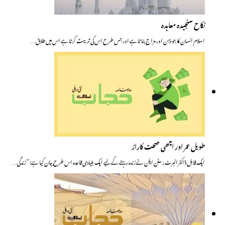
نکاح سنجیدہ معاہدہ
اسلام انسان کا جو ذہن اور مزاج بناتا ہے اور جس طرح اس کی تربیت کرتا ہے اس میں طلاق…
طویل عمر اور اچھی صحت کاراز
ایک قابل ڈاکٹر البرٹ رسٹن ایلن نے زندہ رہنے کے لیے ایک بنیادی قاعدہ اس طرح بیان کیا ہے: ’’زندگی…