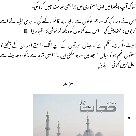
کہا کہ آپ دیکھنا میں اپنی اسٹوری میں ذرا بھی خیانت نہیں کروںگی۔
اس نے وعدہ کیا کہ وہ ہم لوگوں سے برابر ربط قائم رکھے گی۔ میری اہلیہ نے اسے
کتابوں کا تحفہ پیش کیا۔ اس نے کتابوں کو دیکھ کر خوشی کا اظہار کیا۔lll
[نوٹ: اگر ایسا نظم ہے کہ جہاں عورتوں کے لیے الگ راستے اور ان کے بیٹھنے کا
معقول نظم ہو تو وہاں مسجد میں وہ جاسکتی ہیں۔‘‘ ایسی شرط ہے مذکورہ حدیث سے
میل نہیں کھاتی۔ ایڈیٹر]
مزید