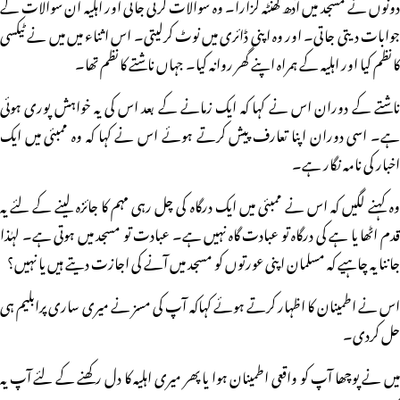
دونوں نے مسجد میں آدھ گھنٹہ گزارا۔ وہ سوالات کرتی جاتی اور اہلیہ ان سوالات کے
جوابات دیتی جاتی۔ اور وہ اپنی ڈائری میں نوٹ کرلیتی۔ اس اثناء میں میں نے ٹیکسی
کا نظم کیا اور اہلیہ کے ہمراہ اپنے گھر روانہ کیا۔ جہاں ناشتے کا نظم تھا۔
ناشتے کے دوران اس نے کہا کہ ایک زمانے کے بعد اس کی یہ خواہش پوری ہوئی
ہے۔ اسی دوران اپنا تعارف پیش کرتے ہوئے اس نے کہا کہ وہ ممبئی میں ایک
اخبار کی نامہ نگار ہے۔
وہ کہنے لگیں کہ اس نے ممبئی میں ایک درگاہ کی چل رہی مہم کا جائزہ لینے کے لئے یہ
قدم اٹھا یا ہے کی درگاہ تو عبادت گاہ نہیں ہے۔ عبادت تو مسجد میں ہوتی ہے۔ لہٰذا
جاننا یہ چاہیے کہ مسلمان اپنی عورتوں کو مسجد میں آنے کی اجازت دیتے ہیں یا نہیں؟
اس نے اطمینان کا اظہار کرتے ہوئے کہاکہ آپ کی مسز نے میری ساری پرابلیم ہی
حل کردی۔
میں نے پوچھا آپ کو واقعی اطمینان ہوا یا پھر میری اہلیہ کا دل رکھنے کے لئے آپ یہ