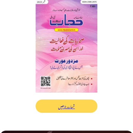
شمارہ پڑھیں