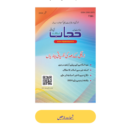
شمارہ پڑھیں