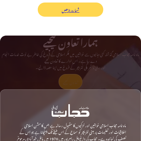
شمارہ پڑھیں
ہمارا تعاون کیجیے
ماہ نامہ حجاب اسلامی گذشتہ کئی دہائیوں سے خواتین میں فکر اسلامی کے فروغ کی خاطر بے لوث خدمات انجام
دے رہا ہے۔ اس ادارے کا تعاون کیجیے
اور دینی و تحریکی لٹریچر کے فروغ میں اپنا حصہ ڈالیے۔
تعاون کیجیے
ماہ نامہ حجاب اسلامی خواتین اور لڑکیوں کا مقبول رسالہ ہے جس کا مشن اسلامی
اخلاقیات اور تعلیمات پر مبنی لٹریچر کو سماج کے اس طبقے تک پہنچانا ہے جو اس کے
نصف کی نمائندہ ہے۔ حجاب کی داغ بیل رام پور میں 1970 میں مائل خیرآبادی مرحومؒ