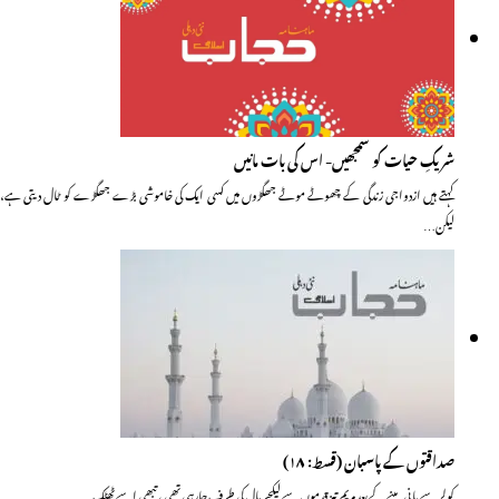
شریکِ حیات کو سمجھیں- اس کی بات مانیں
کہتے ہیں ازدواجی زندگی کے چھوٹے موٹے جھگڑوں میں کسی ایک کی خاموشی بڑے جھگڑے کو ٹال دیتی ہے،
لیکن…
صداقتوں کے پاسبان (قسط: ۱۸)
کولر سے پانی پینے کے بعد مریم تیز قدموں سے لیکچر ہال کی طرف جارہی تھی ، تبھی اسے ٹھٹک…