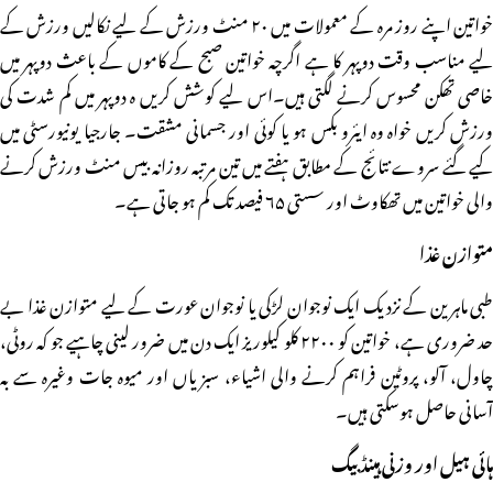
خواتین اپنے روز مرہ کے معمولات میں ۲۰ منٹ ورزش کے لیے نکالیں ورزش کے
لیے مناسب وقت دوپہر کا ہے اگرچہ خواتین صبح کے کاموں کے باعث دوپہر میں
خاصی تھکن محسوس کرنے لگتی ہیں۔اس لیے کوشش کریں ہ دوپہر میں کم شدت کی
ورزش کریں خواہ وہ ایئرو بکس ہو یا کوئی اور جسمانی مشقت۔ جارجیا یونیورسٹی میں
کیے گئے سروے نتائج کے مطابق ہفتے میں تین مرتبہ روزانہ بیس منٹ ورزش کرنے
والی خواتین میں تھکاوٹ اور سستی ۶۵ فیصد تک کم ہو جاتی ہے۔
متوازن غذا
طبی ماہرین کے نزدیک ایک نوجوان لڑکی یا نوجوان عورت کے لیے متوازن غذا بے
حد ضروری ہے، خواتین کو ۲۲۰۰ کلو کیلوریز ایک دن میں ضرور لینی چاہیے جو کہ روٹی،
چاول، آلو، پروٹین فراہم کرنے والی اشیاء، سبزیاں اور میوہ جات وغیرہ سے بہ
آسانی حاصل ہوسکتی ہیں۔
ہائی ہیل اور وزنی ہینڈ بیگ