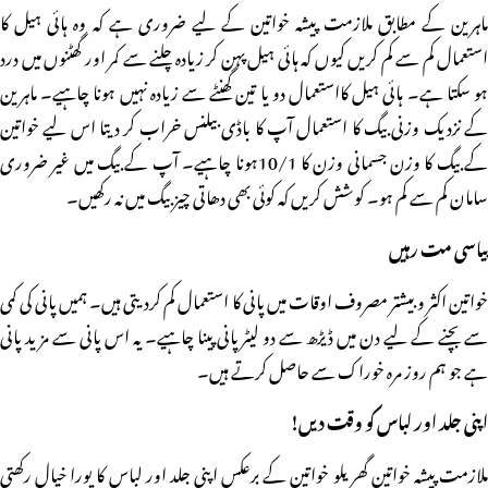
ماہرین کے مطابق ملازمت پیشہ خواتین کے لیے ضروری ہے کہ وہ ہائی ہیل کا
استعمال کم سے کم کریں کیوں کہ ہائی ہیل پہن کر زیادہ چلنے سے کمر اور گھٹنوں میں درد
ہو سکتا ہے۔ ہائی ہیل کااستعمال دو یا تین گھنٹے سے زیادہ نہیں ہونا چاہیے۔ ماہرین
کے نزدیک وزنی بیگ کا استعمال آپ کا باڈی بیلنس خراب کر دیتا اس لیے خواتین
کے بیگ کا وزن جسمانی وزن کا 10/1ہونا چاہیے۔ آپ کے بیگ میں غیر ضروری
سامان کم سے کم ہو۔ کوشش کریں کہ کوئی بھی دھاتی چیز بیگ میں نہ رکھیں۔
پیاسی مت رہیں
خواتین اکثر و بیشتر مصروف اوقات میں پانی کا استعمال کم کردیتی ہیں۔ ہمیں پانی کی کمی
سے بچنے کے لیے دن میں ڈیڑھ سے دو لیٹر پانی پینا چاہیے۔ یہ اس پانی سے مزید پانی
ہے جو ہم روز مرہ خوراک سے حاصل کرتے ہیں۔
اپنی جلد اور لباس کو وقت دیں!
ملازمت پیشہ خواتین گھریلو خواتین کے برعکس اپنی جلد اور لباس کا پورا خیال رکھتی