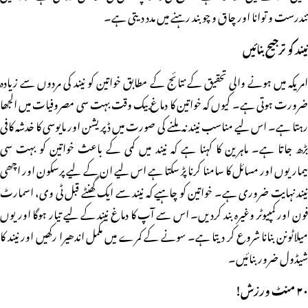
تندرست و توانا اور چاق و چوبند رہنے میں مدد دیتی ہے۔
نیند کو ترجیح بنائیں
امریکہ میں ہونے والی تحقیق کے نتائج کے مطابق خواتین کو نیند کی مردوں سے زیادہ
ضرورت ہوتی ہے۔ کیوں کہ خواتین کا دماغ بیک وقت بہت سی مصروفیات میں الجھا
رہتا ہے۔ اس لیے مناسب نیند نہ ملنے کی صورت میں ڈپریشن اور مایوسی کا خدشہ کافی
بڑھ جاتا ہے۔ ماہرین کا کہنا ہے کہ نیند میں کمی کے باعث خواتین کو بہت سی
بیماریوں اور مسائل کا سامنا کرنا پڑ سکتا ہے اس لیے ان کے لیے پرسکون اور اچھی
نیند نہایت ضروری ہے۔ خواتین کو چاہیے کہ نیند سے ایک گھنٹے قبل ٹی وی، اسمارٹ
فون اور کمپیوٹر وغیرہ بند کردیں۔ اس سے آپ کا دماغ نیند کے لیے تیار ہوگا اور یوں
میلاٹونن بنانا شروع کر دیتا ہے۔ سونے کے کمرے میں مکمل اندھیرا رکھیں اور نیند کا
شیڈول ضرور بنائیں۔
۲۰ منٹ ورزش!