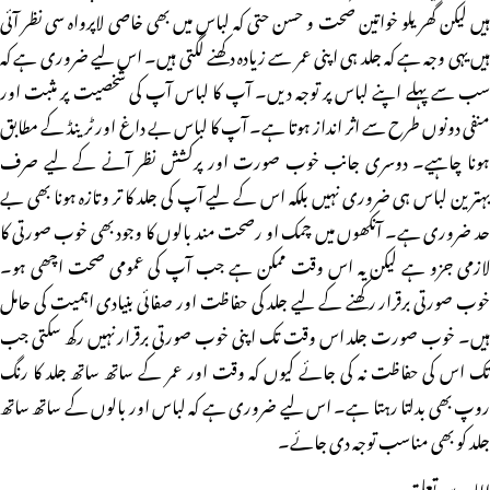
ہیں لیکن گھریلو خواتین صحت و حسن حتی کہ لباس میں بھی خاصی لاپرواہ سی نظر آئی
ہیں یہی وجہ ہے کہ جلد ہی اپنی عمر سے زیادہ دکھنے لگتی ہیں۔ اس لیے ضروری ہے کہ
سب سے پہلے اپنے لباس پر توجہ دیں۔ آپ کا لباس آپ کی شخصیت پر مثبت اور
منفی دونوں طرح سے اثر انداز ہوتا ہے۔ آپ کا لباس بے داغ اور ٹرینڈ کے مطابق
ہونا چاہیے۔ دوسری جانب خوب صورت اور پرکشش نظر آنے کے لیے صرف
بہترین لباس ہی ضروری نہیں بلکہ اس کے لیے آپ کی جلد کا تر وتازہ ہونا بھی بے
حد ضروری ہے۔ آنکھوں میں چمک او رصحت مند بالوں کا وجود بھی خوب صورتی کا
لازمی جزو ہے لیکن یہ اس وقت ممکن ہے جب آپ کی عمومی صحت اچھی ہو۔
خوب صورتی برقرار رکھنے کے لیے جلد کی حفاظت اور صفائی بنیادی اہمیت کی حامل
ہیں۔ خوب صورت جلد اس وقت تک اپنی خوب صورتی برقرار نہیں رکھ سکتی جب
تک اس کی حفاظت نہ کی جائے کیوں کہ وقت اور عمر کے ساتھ ساتھ جلد کا رنگ
روپ بھی بدلتا رہتا ہے۔ اس لیے ضروری ہے کہ لباس اور بالوں کے ساتھ ساتھ
جلد کو بھی مناسب توجہ دی جائے۔
اللہ سے تعلق