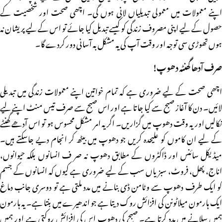
اپنے معمولات میں معمولی تبدیلیاں لانی ہوں گی۔ اچھی صحت اور شخصیت کے
حصول کے لیے اپنی مصروف زندگی کو کیسے تبدیل کیا جائے تو اس کے لیے پریشان نہ
ہوں تھوڑی سی توجہ اور وقت آپ کی یہ مشکل بہ آسانی دور کردے گا۔
صرف آدھا گھنٹہ دھوپ!
اچھی صحت کے لیے ضروری ہے کہ تمام خواتین اپنے معمولات زندگی میں تبدیلی
لائیں۔ دن کا آغاز صبح سے کیا جاتا ہے اور اس صبح سے صرف تیس منٹ اپنے لیے
نکالیں اور یہ وقت دھوپ میں گزاریں۔ اگر یہ امر مشکل محسوس ہو تو اس آدھے گھنٹے
کے لیے ان کاموں کو علیحدہ کریں جو دھوپ میں بیٹھ کر انجام دیے جاسکتے ہیں۔
میڈیکل سائنس اور ڈاکٹروں کے مطابق دھوپ نہ صر ف انسانوں بلکہ حیوانوں،
اناج، پھل، فروٹ، سبزیاں سب کے لیے ضروری ہے کیوں کہ انسانوں کے جسم
کو ایک طرف دھوپ سے وٹامن ڈی بنانے میں مدد ملتی ہے تو دوسری جانب دماغ
ایک ہارمون میلاٹونن کی افزائش روک دیتا ہے جو اندھیرے میں بنتا ہے۔ یہ ہارمون
ہمیں سلانے میں مدد کرتا ہے۔ صبح کی دھوپ اس کی افزائش روکتی ہے اور ہمیں