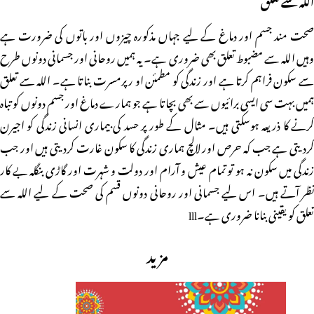
صحت مند جسم اور دماغ کے لیے جہاں مذکورہ چیزوں اور باتوں کی ضرورت ہے
وہیں اللہ سے مضبوط تعلق بھی ضروری ہے۔ یہ ہمیں روحانی اور جسمانی دونوں طرح
سے سکون فراہم کرتا ہے اور زندگی کو مطمئن او رپرمسرت بناتا ہے۔ اللہ سے تعلق
ہمیں بہت سی ایسی برائیوں سے بھی بچاتا ہے جو ہمارے دماغ اور جسم دونوں کو تباہ
کرنے کا ذریعہ ہوسکتی ہیں۔ مثال کے طور پر حسد کی بیماری انسانی زندگی کو اجیرن
کردیتی ہے جب کہ حرص اور لالچ ہماری زندگی کا سکون غارت کردیتی ہیں اور جب
زندگی میں سکون نہ ہو تو تمام عیش و آرام اور دولت و شہرت اور گاڑی بنگلہ بے کار
نظر آتے ہیں۔ اس لیے جسمانی اور روحانی دونوں قسم کی صحت کے لیے اللہ سے
تعلق کو یقینی بنانا ضروری ہے۔lll
مزید