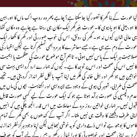
کیا عورت کے بنا گھر کا تصور کیا جاسکتا ہے؟ چاہے پھر وہ روپ اک ماں کا ہو، بہن
کا ہو، بیٹی کا ہو یا بیوی کا۔ عورت بغیر گھر ایک مکان ہی رہتا ہے چاہے وہ مکان کتنا
ہی عالی شان کیوں نہ ہو۔ گھر کی رونق، اس کی خوب صوررتی اور گھر کا نکھار ایک
عورت کے دم سے ہی ہے۔ جسے معاشرے کا ہر مرد بھی تسلیم کرتا ہے لیکن اظہار کی
صلاحیت ہر ایک کے پاس نہیں ہوتی۔ تاہم آج موضوع عورت کی عظمت یا اہمیت
کا نہیں اس کی صحت اور اس پر توجہ کا ہے۔ کیوں کہ ہمارے ارد گرد ایسی بہت سی
خواتین ہیں جو گھر اور اہل خانہ کی فکر میں اپنا آپ بالکل نظر انداز کردیتی ہیں۔ نتیجہ
صحت کی خرابی، شوہر کی بیوی کے وجود سے لاپرواہی اور اکتاہٹ، بچوں کی ماں میں
عدم دلچسپی کی صورت برآمد ہوتا ہے جو کہ ایک عورت کے لیے کسی صورت قابل
قبول نہیں۔ ہماری خواتین روز مرہ کے معاملات میں اس قدر الجھ چکی ہیں کہ انہیں
اپنی طرف دیکھنے کا وقت ہی نہیں ملتا۔ اگر آپ کے کندھوں پر بھی گھر کے تمام
کاموں کا بوجھ ہے تو اس ذمے داری کو بہ خوشی نبھائیں لیکن اپنا وجود ہرگز نظر انداز نہ
کریں۔ اپنی صحت اور خوبصورتی کا پورا خیال رکھیں، جس کے لیے آپ کو صرف