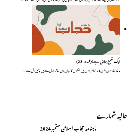
ایک شمع جلانی ہے!(قسط ــ 22)
نہ بادشاہ ہوں دلوں کا نا شاعر ہوں میں لفظوں کا زباں بس ساتھ دیتی ہے میں باتیں دل سے…
حالیہ شمارے
ماہنامہ حجاب اسلامی ستمبر 2024