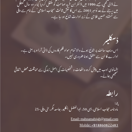
نے ڈالی تھی، جسے 1996 میں ڈاکٹر ابن فرید صاحبؒ کو منتقل کردیا گیا۔ دو سال تعطل
میں رہنے کے بعد نومبر 2003 سے اس کا نقشِ ثالث ‘حجاب اسلامی’ کے نام سے دہلی
سے شمشاد حسین فلاحی کے زیرِ ادارت شائع ہو رہا ہے۔
ڈسکلیمر
اس ویب سائٹ پر شائع ہونے والا تمام مواد قلم کاروں کی ذاتی آراء پر مبنی ہے۔
ادارے کا ان سے متفق ہونا ضروری نہیں۔
افسانوی ادب میں پیش کردہ واقعات و شخصیات کی اصل زندگی سے مماثلت محض اتفاقی
سمجھی جائے۔
رابطہ
پتہ:
ماہ نامہ حجاب اسلامی، ڈی 50، ابوالفضل انکلیو، جامعہ نگر، نئی دہلی-25
Email: mahnamahijab@gmail.com
Mobile: +918860822483