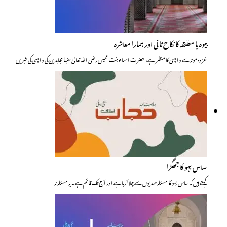
بیوہ یا مطلقہ کا نکاح ثانی اور ہمارا معاشرہ
غزوہ موتہ سے واپسی کا منظر ہے، حضرت اسماء بنت عمیس رضی اللہ تعالیٰ عنہا مجاہدین کی واپسی کی خبریں…
ساس بہو کا جھگڑا
کہتے ہیں کہ ساس بہو کا مسئلہ صدیوں سے چلا آرہا ہے اور آج تک قائم ہے۔ یہ مسئلہ نہ…