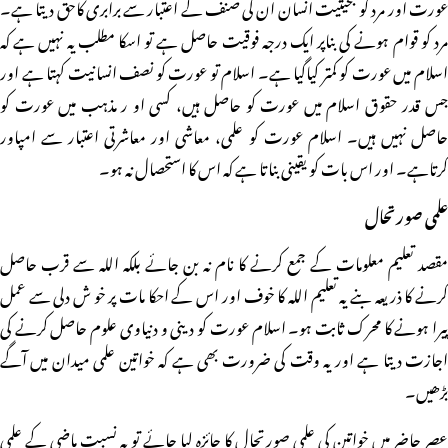
عورت اور مرد کو بحیثیت انسان ان کی صنف کے اعتبار سے برابری کاحق دیتا ہے۔
مرد کو قوام ہونے کی بناپر ایک درجہ فوقیت حاصل ہے تو اسکا مطلب یہ نہیں ہے کہ
اسلام میں عورت کو کمتر کیاگیا ہے۔ اسلام تو عورت کو نصف انسانیت کہتا ہے اور
جس قدر حقوق اسلام میں عورت کو حاصل ہیں، کسی او ر مذہب میں عورت کو
حاصل نہیں ہیں۔ اسلام عورت کو علمی، معاشی اور معاشرتی اعتبار سے امپاور
کرتاہے۔ اور اس بات کو یقینی بناتا ہے کہ اس کا استحصال نہ ہو۔
علمی صورتحال
مقصد تعلیم معلومات کے جمع کرنے کا نام نہ بن جائے بلکہ اللہ سے قرب حاصل
کرنے کا ذریعہ بنے یہ تعلیم اللہ کا خوف اور اس کے احکا مات پر خو ش دلی سے عمل
پیرا ہونے کا محرک ثابت ہو۔ اسلام عورت کو دینی و دنیاوی علوم حاصل کرنے کی
اجازت دیتا ہے اور یہ وقت کی ضرورت بھی ہے کہ خواتین علمی میدان میں آگے
بڑھیں۔
عصر حاضر میں خواتین کی علمی صورتحال کا جائزہ لیا جائے تو بہ نسبت ماضی کے علمی