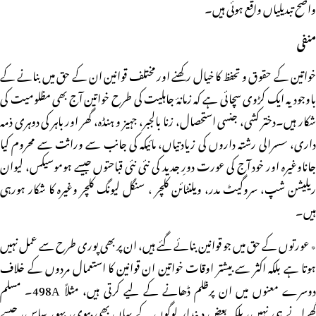
واضح تبدیلیاں واقع ہوئی ہیں۔
منفی
خواتین کے حقوق و تحفظ کا خیال رکھنے اور مختلف قوانین ان کے حق میں بنانے کے
باوجود یہ ایک کڑوی سچائی ہے کہ زمانۂ جاہلیت کی طرح خواتین آج بھی مظلومیت کی
شکار ہیں۔دختر کشی، جنسی استحصال، زنا بالجبر، جہیز و ہنڈہ، گھر اور باہر کی دوہری ذمہ
داری، سسرالی رشتہ داروں کی زیادتیاں، مائیکہ کی جانب سے وراثت سے محروم کیا
جاناوغیرہ اور خود آج کی عورت دورِ جدید کی نئی نئی قباحتوں جیسے ہوموسیکس، لیوان
ریلیشن شپ، سروگیٹ مدر، ویلنٹائن کلچر ، سنگل لیونگ کلچر وغیرہ کا شکار ہورہی
ہیں۔
٭ عورتوں کے حق میں جو قوانین بنائے گئے ہیں، ان پر بھی پوری طرح سے عمل نہیں
ہوتا ہے بلکہ اکثر سے بیشتر اوقات خواتین ان قوانین کا استعمال مردوں کے خلاف
دوسرے معنوں میں ان پرظلم ڈھانے کے لیے کرتی ہیں، مثلاً 498A۔ مسلم
گھرانے ہی نہیں، بلکہ بعض دیندار لوگوں کے یہاں بھی بیوی، بہو، ساس، جیسے