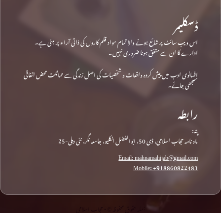
ڈسکلیمر
اس ویب سائٹ پر شائع ہونے والا تمام مواد قلم کاروں کی ذاتی آراء پر مبنی ہے۔
ادارے کا ان سے متفق ہونا ضروری نہیں۔
افسانوی ادب میں پیش کردہ واقعات و شخصیات کی اصل زندگی سے مماثلت محض اتفاقی
سمجھی جائے۔
رابطہ
پتہ:
ماہ نامہ حجاب اسلامی، ڈی 50، ابوالفضل انکلیو، جامعہ نگر، نئی دہلی-25
Email: mahnamahijab@gmail.com
Mobile: +918860822483
جملہ حقوق محفوظ © • حجاب اسلامی