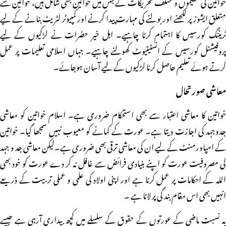
خواتین کی تنظیموں و مختلف تحریکات نے جس میں خواتین بھی شامل ہیں، خواتین سے
متعلق ایشوز پر لکھنے اور بولنے کی مہارت پیدا کرنے اور کمپیوٹر لٹریٹ بنانے کے لیے
ٹریننگ کورسیس کا اہتمام کرنا چاہیے۔ اہل خیر حضرات نے لڑکیوں کے لیے
پروفیشنل کورسیس کے انسٹیٹیوٹ کھولنے چاہیے۔ جہاں اسلامی تعلیمات پر عمل
کرتے ہوئے تعلیم حاصل کرنا لڑکیوں کے لیے آسان ہوجائے۔
معاشی صورتحال
خواتین کا معاشی اعتبار سے بھی استحکام ضروری ہے۔ اسلام خواتین کو معاشی
جدوجہد کی اجازت دیتا ہے۔ عورت کے کمانے کو معیوب نہیں سمجھا گیا۔ خواتین
کے امپاورمنٹ کے لیے ان کی معاشی ترقی بھی ضروری ہے۔لیکن معاشی جد و جہد
کی مصروفیت عورت کو اپنے بنیادی فرائض سے غافل نہ کر دے عورت کو خود بھی
اللہ کے احکامات پر عمل کرنا ہے اور اپنی اولاد کی علمی و عملی تر بیت کے ذریعے
انہیں بھی اس مقام بند گی پر لانا ہے ۔
بہ نسبت ماضی کے عورتوں کے حقوق کے سلسلے میں کچھ بیداری آرہی ہے جیسے