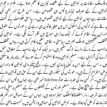
دیگر پبلک مقامات پر خواتین کے لیے علیحدہ لیٹرین کا نظم ہوتا ہے۔ ملزم و مجرم
خواتین کے لیے صرف لیڈیز پولیس ہی مخصوص ہے۔ اس طرح اور بھی کئی
مقامات ہے جہاں خواتین کے لیے خواتین مخصوص ہیں۔ ریاستی حکومت کے تحت
یہ طے ہے کہ لڑکیوں کی اسکول بس میں ہیلپر خاتون ہی رہے گی ۔ عورتوں کے حقوق
اوران کے مقام کولے کر ایک بیداری سماج میں نظر آنے لگی ہے۔ خواتین کی
مختلف تنظیمیںہیں جو ملک بھر میں ریاستی و مقامی سطح پر کام کرتی ہیں۔ یہاں مختلف
مذاہب کے ماننے والے لوگ مقیم ہیں۔ ہر ایک کو اپنے مذہب کے مطابق عمل
کرنے کی آزادی ہے۔ مسلم خواتین پردہ کا اہتمام کرتے ہوئے گھر سے باہر جاسکتی
ہیں ۔ اس کے لیے اس پر کوئی پابندی نہیں ہے۔ برقع پہننے والی خواتین کا برادرانِ
وطن احترام کرتے ہیں۔ عورتوں کی سیکوریٹی کے لیے ان کے حق میں قوانین بنائے
گئے ہیں۔ اگر کسی مدد کی ضرورت ہوتو Toll Free نمبر بھی ہے جہاں پولیس ان کے
تحفظ کے لیے پہنچ جاتی ہے۔ مسلم عورتوں کے فیصلوں کے لیے مسلم پرسنل لاء،
امارتِ شرعیہ ، دار القضاۃ کانسلنگ سینٹر موجود ہیں، جہاں ان کے مسائل اور گھریلو
تنازعات کو حل کیا جاتا ہے۔ غرض خواتین کی سماجی پوزیشن میں بہ نسبت ماضی کے