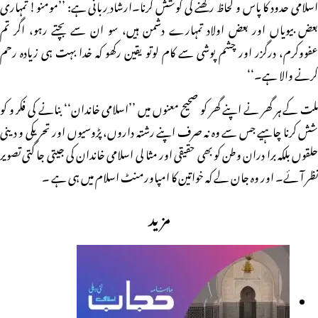
اسلامی حدود کا پاس و لحاظ رکھنے کی کوشش کرنا۔ارشاد ِربانی ہے: ’’مومنو! تمہاری
بعض بیویاں اور بعض اولاد تمہارے دشمن ہیں، سو ان سے بچتے رہو، اگر تم
عفووکرم، درگزر اور چشم پوشی سے کام لوتو یقین رکھو کہ خدا بہت ہی زیادہ رحم
کرنے والا ہے۔‘‘
ملت کے ہر گھر نے اپنے گھر کو صحیح معنوں میں ’’اسلامی خاندان‘‘ بنانے کی فکر و کو
شش کرنا چاہیے جس سے وہ نہ صرف اپنے رشتہ داروں، پڑوسیوں اور تحریکی و دینی
حلقوں بلکہ برا دران وطن کو بھی حقیقی اور مثا لی اسلامی خاندان کی جیتی جا گتی تصویر
نظر آ ئے۔ اور وہ جان لے کہ خواتین کا امپاورمنٹ اسلام میں ہی ہے ۔
مزید