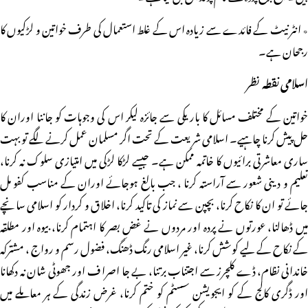
٭ انٹرنیٹ کے فائدے سے زیادہ اس کے غلط استعمال کی طرف خواتین و لڑکیوں کا
رجحان ہے۔
اسلامی نقطہ نظر
خواتین کے مختلف مسائل کا باریکی سے جائزہ لیکر اس کی وجوہات کو جاننا اوران کا
حل پیش کرنا چاہیے۔ اسلامی شریعت کے تحت اگر مسلمان عمل کرنے لگے تو بہت
ساری معاشرتی برائیوں کا خاتمہ ممکن ہے۔ جیسے لڑکا لڑکی میں امتیازی سلوک نہ کرنا،
تعلیم و دینی شعور سے آراستہ کرنا ، جب بالغ ہوجائے اوران کے مناسب کفو مل
جائے تو ان کا نکاح کرنا، بچپن سے نماز کی تاکید کرنا، اخلاق و کردار کو اسلامی سانچے
میں ڈھالنا، عورتوں نے پردہ اور مردوں نے غضِ بصر کا اہتمام کرنا، بیوہ اور مطلقہ
کے نکاح کے لیے کوشش کرنا، غیر اسلامی رنگ ڈھنگ، فضول رسم و رواج ، مشترکہ
خاندانی نظام، ڈے کلچرز سے اجتناب برتنا، بے جا اصرا ف اور جھوٹی شان نہ دکھانا
اور ڈگری کالج کے کو ایجویشن سسٹم کو ختم کرنا، غرض زندگی کے ہر معاملے میں