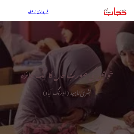
خریداری / عطیہ
خواتین کی صورتِ حال کا ایک جائزہ
بشریٰ ناہید (اورنگ آباد)