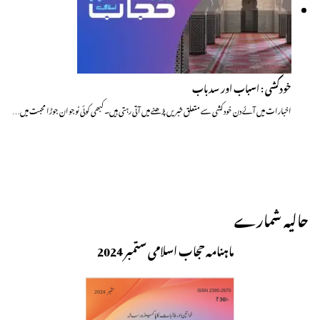
خودکشی : اسباب اور سدباب
اخبارات میں آئے دن خود کشی سے متعلق خبریں پڑھنے میں آتی رہتی ہیں۔ کبھی کوئی نوجوان جوڑا محبت میں…
حالیہ شمارے
ماہنامہ حجاب اسلامی ستمبر 2024