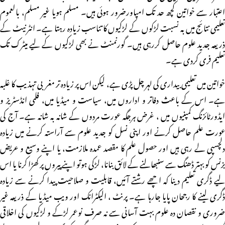
اعتبار سے خواتین کچھ حد تک امپاورضرور ہوئی ہیں۔ مسلم ہویا غیر مسلم، بالعموم
تعلیمی نتائج میں بہ نسبت لڑکوں کے لڑکیوں کا تناسب زیادہ رہتا ہے۔ انٹرنیٹ کے
ذریعہ جدید علوم حاصل کررہی ہیں۔ گورنمنٹ نے بھی لڑکیوں کے لیے میٹرک تک
تعلیم فری کردی ہے۔
خواتین میں تعلیمی بیداری کی لہر چل پڑی ہے، لیکن اس پر زیادہ تر مغربی تہذیب کا غلبہ
ہے۔ اس کے باعث دفاتر و اداروں میں، سیاست و میڈیا میں، فلمی انڈسٹریز و
ایڈورٹائزنگ کمپنیوں میں ، غرض ہرجگہ عورت مردوں کے شانہ بہ شانہ ہے۔ آج کی
عورت علم حاصل کرنے اور اپنی نسل کو جدید علوم سے آراستہ کرنے میں زیادہ
دلچسپی لے رہی ہیں اور حصول علم کا مقصد عمدہ ملازمت، یا اپنے وسیع و عریض
بزنس کو بہتر ڈھنگ سے سنبھالنے کے لائق بنانا، لڑکی ہوتو اپنے پیروں پر کھڑا کرنا یا اس
لیے ڈگری تعلیم دینا کہ اچھے رشتے آئیں، قابلیت و صلاحیت پیدا کرنے سے زیادہ
ڈگری لینے کا رجحان پایا جارہا ہے۔ پرنٹ ، الیکٹرانک اور ویب میڈیا کے ذریعہ غیر
ضروری و نقصان دہ علوم بہت آسانی سے نہ صرف نوعمر لڑکے و لڑکیوں کی اخلاقی