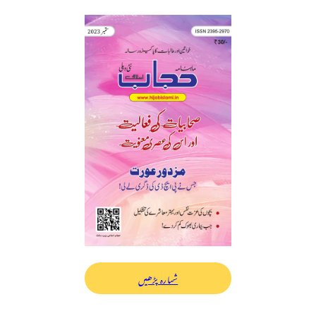
شمارہ پڑھیں