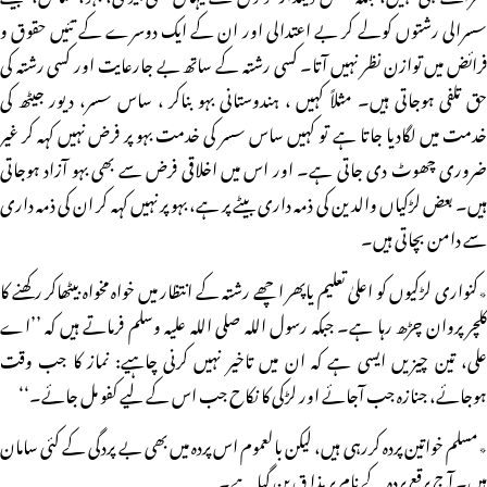
سسرالی رشتوں کولے کر بے اعتدالی اور ان کے ایک دوسرے کے تئیں حقوق و
فرائض میں توازن نظر نہیں آتا۔ کسی رشتہ کے ساتھ بے جارعایت اور کسی رشتہ کی
حق تلفی ہوجاتی ہیں۔ مثلاً کہیں ، ہندوستانی بہو بناکر ، ساس سسر، دیور جیٹھ کی
خدمت میں لگادیا جاتا ہے تو کہیں ساس سسر کی خدمت بہو پر فرض نہیں کہہ کر غیر
ضروری چھوٹ دی جاتی ہے۔ اور اس میں اخلاقی فرض سے بھی بہو آزاد ہوجاتی
ہیں۔ بعض لڑکیاں والدین کی ذمہ داری بیٹے پر ہے، بہو پر نہیں کہہ کر ان کی ذمہ داری
سے دامن بچاتی ہیں۔
٭کنواری لڑکیوں کو اعلیٰ تعلیم یاپھر اچھے رشتہ کے انتظار میں خواہ مخواہ بیٹھاکر رکھنے کا
کلچر پروان چڑھ رہا ہے۔ جبکہ رسول اللہ صلی اللہ علیہ وسلم فرماتے ہیں کہ ’’اے
علی، تین چیزیں ایسی ہے کہ ان میں تاخیر نہیں کرنی چاہیے: نماز کا جب وقت
ہوجائے، جنازہ جب آجائے اور لڑکی کا نکاح جب اس کے لیے کفو مل جائے۔‘‘
٭مسلم خواتین پردہ کررہی ہیں، لیکن بالعموم اس پردہ میں بھی بے پردگی کے کئی سامان
ہیں۔ آج برقع پردہ کے نام پر مذا ق بن گیا ہے۔