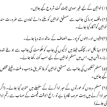
(۱) خواتین کے لیے غیر سودی بچت گٹ شروع کیے جائیں۔
(۲) وقف بورڈ کی جانب سے مستحق خواتین کو ملنے والے تعاون سے ضرورت مند
خواتین کوآگاہ کیا جائے۔
(۳) بیٹیوں اور بہنوں کو پورے انصاف کے ساتھ ورثہ دیا جائے۔
(۴) میڈیکل اور ٹیچنگ فیلڈ میں لڑکیوں کی جاب کوحکومت کی جانب سے جو طے شدہ
ریزرویشن ہیں، اس میں مسلم خواتین کے لیے سب کوٹہ رکھا جائے۔
(۵) مسلم تنظیموں کی جانب سے مستحق خواتین کو بلا تفریق مذہب و ملت وظیفے مختص
کیے جائیں۔
(۶) مسلم مردوں کو عورتوں کے مہر ادا کرنے کے سلسلے میں متوجہ کیا جائے۔ (اگر
مہر ادا کرنے میں بہت عرصہ لگادیا ہے تو رائج الوقت قیمت کے حساب سے رقم ادا
کی جائے)