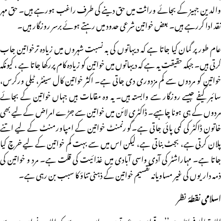
والدین جہیز کے بجائے وراثت میں حق دینے کی طرف راغب ہورہے ہیں۔ حق مہر
نقد ادا کررہے ہیں۔ بعض خواتین شرعی حدود میں رہتے ہوئے برسر روزگار ہیں۔
عام طور پر گمان کیا جاتا ہے کہ دیہاتوں کی بہ نسبت شہروں میں زیادہ ترخواتین جاب
کرتی ہیں۔ جبکہ حقیقت یہ ہے کہ دیہاتوں میں خواتین کو زیادہ کام پررکھا جاتا ہے ، کیونکہ
خواتین کو مردوں سے کم مزدوری دی جاتی ہے۔ اکثر خواتین کال سینٹر، ٹیلی ورکرس،
سائبر کیفے جیسے روزگار سے وابستہ ہیں۔ یہ وہ مقامات ہیں جہاں خواتین کے بجائے
مردوں کے ہی ہونا چاہیے۔ ڈاکٹری لائن میں خواتین سے جڑے امراض کے لیے بھی
خاتون ڈاکٹر کی کمی پائی جاتی ہے۔گورنمنٹ خواتین کے امپاورمنٹ کے لیے اتنے
پلان کرتی ہے، بجٹ بناتی ہے، لیکن اس میں سے بہت کم خواتین کے لیے خرچ کیا
جاتا ہے۔ مہاراشٹر کی آدی واسی آبادی میں غذائیت کی قلت ہے۔ مرد و خواتین کی
ذمہ داریوں کی غیر مساویانہ تقسیم خواتین کے ذہنی تناؤ کا سبب بن رہی ہے۔
اسلامی نقطۂ نظر
اللہ تعالیٰ فرماتا ہے ’’مرد قوام ہیں عورتوں پر، اس وجہ سے کہ اللہ نے ان میں سے