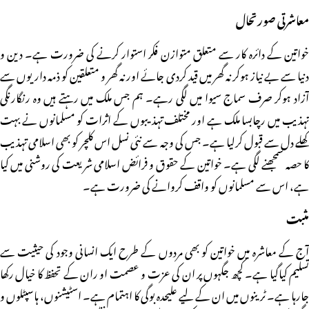
معاشرتی صورتحال
خواتین کے دائرہ کار سے متعلق متوازن فکر استوار کرنے کی ضرورت ہے۔ دین و
دنیا سے بے نیاز ہوکر نہ گھر میں قید کردی جائے اور نہ گھر و متعلقین کو ذمہ داریوں سے
آزاد ہوکر صرف سماج سیوا میں لگی رہے۔ ہم جس ملک میں رہتے ہیں وہ رنگارنگی
تہذیب میں رچابسا ملک ہے اور مختلف تہذیبوں کے اثرات کو مسلمانوں نے بہت
کھلے دل سے قبول کرلیا ہے۔ جس کی وجہ سے نئی نسل اس کلچر کو بھی اسلامی تہذیب
کا حصہ سمجھنے لگی ہے۔ خواتین کے حقوق و فرائض اسلامی شریعت کی روشنی میں کیا
ہے، اس سے مسلمانوں کو واقف کروانے کی ضرورت ہے۔
مثبت
آج کے معاشرہ میں خواتین کو بھی مردوں کے طرح ایک انسانی وجود کی حیثیت سے
تسلیم کیاگیا ہے۔ کچھ جگہوں پر ان کی عزت و عصمت او ران کے تحفظ کا خیال رکھا
جارہا ہے۔ ٹرینوں میں ان کے لیے علیحدہ بوگی کا اہتمام ہے۔ اسٹیشنوں، ہاسپٹلوں و