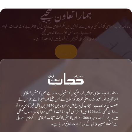
ہمارا تعاون کیجیے
ماہ نامہ حجاب اسلامی گذشتہ کئی دہائیوں سے خواتین میں فکر اسلامی کے فروغ کی خاطر بے لوث خدمات انجام
دے رہا ہے۔ اس ادارے کا تعاون کیجیے
اور دینی و تحریکی لٹریچر کے فروغ میں اپنا حصہ ڈالیے۔
تعاون کیجیے
ماہ نامہ حجاب اسلامی خواتین اور لڑکیوں کا مقبول رسالہ ہے جس کا مشن اسلامی
اخلاقیات اور تعلیمات پر مبنی لٹریچر کو سماج کے اس طبقے تک پہنچانا ہے جو اس کے
نصف کی نمائندہ ہے۔ حجاب کی داغ بیل رام پور میں 1970 میں مائل خیرآبادی مرحومؒ
نے ڈالی تھی، جسے 1996 میں ڈاکٹر ابن فرید صاحبؒ کو منتقل کردیا گیا۔ دو سال تعطل
میں رہنے کے بعد نومبر 2003 سے اس کا نقشِ ثالث ‘حجاب اسلامی’ کے نام سے دہلی
سے شمشاد حسین فلاحی کے زیرِ ادارت شائع ہو رہا ہے۔