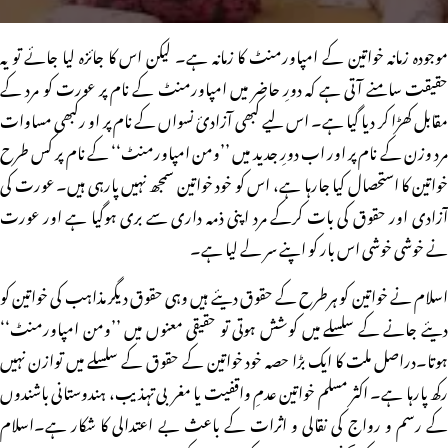
موجودہ زمانہ خواتین کے امپاورمنٹ کا زمانہ ہے۔ لیکن اس کا جائزہ لیا جائے تو یہ
حقیقت سامنے آتی ہے کہ دورِ حاضر میں امپاورمنٹ کے نام پر عورت کو مرد کے
مقابل کھڑا کر دیا گیا ہے۔ اس لیے کبھی آزادیٔ نسواں کے نام پر او رکبھی مساوات
مرد وزن کے نام پر اور اب دورِ جدید میں ’’ومن امپاورمنٹ‘‘ کے نام پر کس طرح
خواتین کا استحصال کیا جارہا ہے، اس کو خود خواتین سمجھ نہیں پارہی ہیں۔ عورت کی
آزادی اور حقوق کی بات کرکے مرد اپنی ذمہ داری سے بری ہوگیا ہے اور عورت
نے خوشی خوشی اس بار کو اپنے سر لے لیا ہے۔
اسلام نے خواتین کو ہرطرح کے حقوق دیئے ہیں وہی حقوق دیگر مذاہب کی خواتین کو
دیئے جانے کے سلسلے میں کوشش ہوتی تو حقیقی معنوں میں ’’ومن امپاورمنٹ‘‘
ہوتا۔دراصل ملت کا ایک بڑا حصہ خود خواتین کے حقوق کے سلسلے میں توازن نہیں
رکھ پارہا ہے۔ اکثر مسلم خواتین عدمِ واقفیت یا مغربی تہذیب، ہندوستانی باشندوں
کے رسم و رواج کی نقالی و اثرات کے باعث بے اعتدالی کا شکار ہے۔اسلام