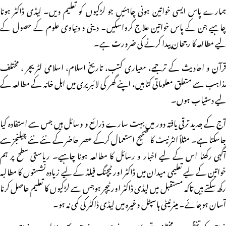
ہمارے پاس ایسی خواتین ہونی چاہئیں جو لڑکیوں کو تعلیم دیں۔ لیڈی ڈاکٹر ہونا
چاہیے جن کے پاس خواتین علاج کرواسکیں۔ دینی و دنیاوی علوم کے حصول کے
لیے مطالعہ کا رجحان پیدا کرنے کی ضرورت ہے۔
قرآن و احادیث کے ترجمے، معیاری کتب، تاریخ اسلام، اسلامی لٹریچر ، مختلف
مذاہب سے متعلق معلوماتی کتابیں، اپنے گھر کی لائبریری میں اہل خانہ کے مطالعہ کے
لیے دستیاب ہوں۔
آج کے جدید ترقی یافتہ دور میں بہت سارے ذرائع و وسائل ہیں جس سے استفادہ کیا
جاسکتا ہے۔ مثلاً انٹرنیٹ کا صحیح استعمال کرکے عصر حاضر کے نئے نئے چیلنجز سے
آگہی رکھنا اس کے لیے اخبار و رسائل کا مطالعہ ہونا چاہیے۔ ریاستی سطح پر ہم
خواتین کے لیے تعلیمی میدان میں ڈاکٹر اور ٹیچنگ فیلڈ کے لیے زیادہ نشستوں کا مطالبہ
رکھ سکتے ہیں تاکہ مستقبل میں لیڈی ڈاکٹر اور ٹیچر ہوجس سے لڑکیوں کا تعلیم حاصل کرنا
آسان ہوجائے۔ میٹرنیٹی ہاسپٹل وغیرہ میں لیڈی ڈاکٹر کی کمی نہ ہو۔