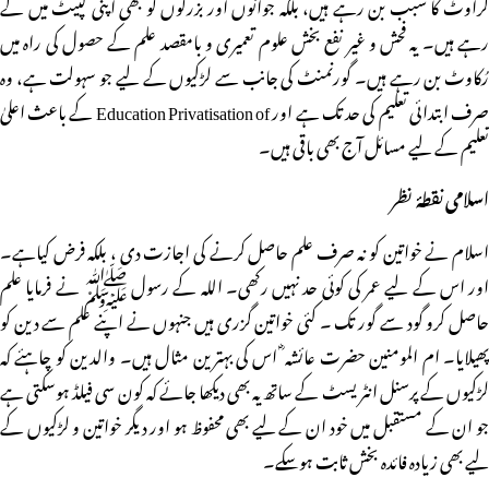
گراوٹ کا سبب بن رہے ہیں، بلکہ جوانوں اور بزرگوں کو بھی اپنی لپیٹ میں لے
رہے ہیں۔ یہ فحش و غیر نفع بخش علوم تعمیری و بامقصد علم کے حصول کی راہ میں
رُکاوٹ بن رہے ہیں۔ گورنمنٹ کی جانب سے لڑکیوں کے لیے جو سہولت ہے، وہ
صرف ابتدائی تعلیم کی حد تک ہے اور Education Privatisation of کے باعث اعلیٰ
تعلیم کے لیے مسائل آج بھی باقی ہیں۔
اسلامی نقطۂ نظر
اسلام نے خواتین کو نہ صرف علم حاصل کرنے کی اجازت دی ، بلکہ فرض کیاہے۔
اور اس کے لیے عمر کی کوئی حد نہیں رکھی۔ اللہ کے رسول ﷺ نے فرمایا علم
حاصل کرو گود سے گور تک ۔ کئی خواتین گزری ہیں جنہوں نے اپنے علم سے دین کو
پھیلایا۔ ام المومنین حضرت عائشہ ؓ اس کی بہترین مثال ہیں۔ والدین کو چاہئے کہ
لڑکیوں کے پرسنل انٹریسٹ کے ساتھ یہ بھی دیکھا جائے کہ کون سی فیلڈ ہوسکتی ہے
جو ان کے مستقبل میں خود ان کے لیے بھی محفوظ ہو اور دیگر خواتین و لڑکیوں کے
لیے بھی زیادہ فائدہ بخش ثابت ہوسکے۔