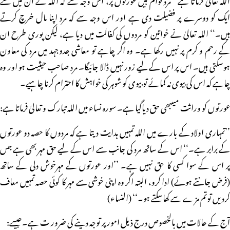
ایک کو دوسرے پر فضیلت دی ہے اور اس وجہ سے کہ مرد اپنا مال خرچ کرتے
ہیں۔‘‘ اللہ تعالیٰ نے خواتین کو مردوں کی کفالت میں دیا ہے، لیکن پوری طرح ان
کے رحم و کرم پر نہیں رکھا ہے۔ وہ اگر چاہے تو معاشی جدوجہد میں مرد کی معاون
ہوسکتی ہیں۔ اس پر اس کے لیے زور نہیں ڈالا جائیگا۔ مرد صاحب حیثیت ہو اور وہ
چاہے کہ اس کی بیوی نہ کمائے تو بیوی کو شوہر کی خواہش کا احترام کرنا چاہیے۔
عورتوں کو وراثت میںبھی حق دیاگیا ہے۔ سورہ نساء میں اللہ تبارک و تعالیٰ فرماتا ہے:
’’تمہاری اولاد کے بارے میں اللہ تمہیں ہدایت دیتا ہے کہ مردوں کا حصہ دو عورتوں
کے برابر ہے۔‘‘ اس کے ساتھ مرد کی جانب سے اس کے لیے حق مہر بھی ہے جس
پر اس کے سوا کسی کا حق نہیں ہے۔ ’’اور عورتوں کے مہرخوش دلی کے ساتھ
(فرض جانتے ہوئے) ادا کرو، البتہ اگر وہ اپنی خوشی سے مہر کا کوئی حصہ تمہیں معاف
کردیں توتم مزے سے کھاسکتے ہو۔‘‘ (النساء)
آج کے حالات میں بالخصوص درج ذیل امور پر توجہ دینے کی ضرور ت ہے۔جیسے: