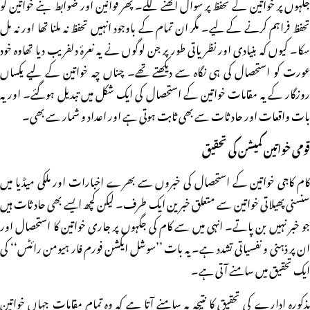
جگہوں پر خواتین کے تحفظ پر سوال اٹھنے لگے۔ پھر قوانین اور ضوابط بنے خواتین کو
تحفظ فراہم کرنے کے لیے۔ مگر ان تمام کے باوجود انہیں تحفظ نہ ملنا تھا اور نہ مل
سکا۔ کیوں کہ بنیادی اور نظریاتی طور پر جن لوگوں نے یہ نعرۂ دلفریب دیا تھاوہ خود
عورت کو استحصال کی ہی نگاہ سے دیکھتے تھے۔ چناں چہ خواتین کے لیے یکساں
روزگار کے یہ مقامات خواتین کے استحصال کی ایک شکل میں تبدیل ہوگئے۔ اور یہ
بات واقعات اور حادثات سے بھی ثابت ہوتی ہے اور اعداد و شمار سے بھی۔
قومی خواتین کمیشن کی تحقیق
کام کاجی خواتین کے استحصال کی خبروں سے بھرے اخبارات اور ملکی میڈیا میں
سنسنی پھیلاتی خواتین سے متعلق خبرین ایک طرف۔ لیکن کچھ ایسے بھی حادثات ہیں
جو خبر نہیں بن پاتے۔ انہی میں سے کام کی جگہوں پر جاری خواتین کا استحصال اور
ان پر ذہنی و نفسیاتی تشدد ہے۔ یہ بات ’’سوشل ایکشن فورم فار ہیومن رائٹس‘‘ کی
ایک تحقیق میں سامنے آتی ہے۔
مذکورہ ادارے کی تحقیق کا نتیجہ یہ سامنے آتا ہے کہ وہ تمام مقامات جہاں خواتین