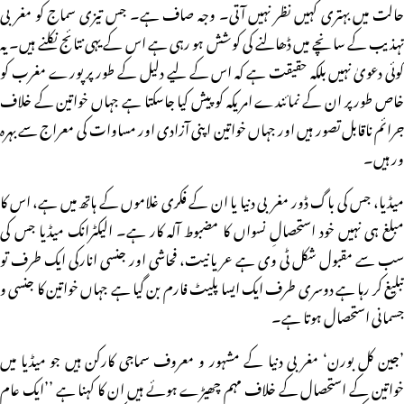
حالت میں بہتری کہیں نظر نہیں آتی۔ وجہ صاف ہے۔ جس تیزی سماج کو مغربی
تہذیب کے سانچے میں ڈھالنے کی کوشش ہو رہی ہے اس کے یہی نتائج نکلنے ہیں۔ یہ
کوئی دعویٰ نہیں بلکہ حقیقت ہے کہ اس کے لیے دلیل کے طور پر پورے مغرب کو
خاص طور پر ان کے نمائندے امریکہ کو پیش کیا جاسکتا ہے جہاں خواتین کے خلاف
جرائم ناقابل تصور ہیں اور جہاں خواتین اپنی آزادی اور مساوات کی معراج سے بہرہ
ور ہیں۔
میڈیا، جس کی باگ ڈور مغربی دنیا یا ان کے فکری غلاموں کے ہاتھ میں ہے، اس کا
مبلغ ہی نہیں خود استحصالِ نسواں کا مضبوط آلہ کار ہے۔ الیکٹرانک میڈیا جس کی
سب سے مقبول شکل ٹی وی ہے عریانیت، فحاشی اور جنسی انارکی ایک طرف تو
تبلیغ کر رہا ہے دوسری طرف ایک ایسا پلیٹ فارم بن گیا ہے جہاں خواتین کا جنسی و
جسمانی استحصال ہوتا ہے۔
’جین کل بورن‘ مغربی دنیا کے مشہور و معروف سماجی کارکن ہیں جو میڈیا میں
خواتین کے استحصال کے خلاف مہم چھیڑے ہوئے ہیں ان کا کہنا ہے ’’ایک عام