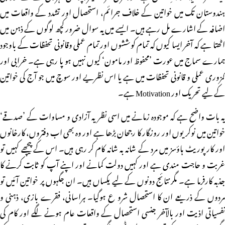
ہندوستان تک میں خواتین کے خلاف جرائم، استحصال اور تشدد کے واقعات میں
اضافہ کے اشارے مل رہے ہیں۔ ایسے میں یہ سوال ضرور کچھ لوگوں کے ذہن میں
اٹھتا ہے کہ آخر ایسا کیوں کہ تمام کوششوں اور تمام عملی وقانونی تحفظات کے باوجود
ہمارے سماج میں عورت ’محفوظ اور مامون‘ کیوں نہیں ہو پا رہی ہے۔ خرابی اور
کمزوری عملی و قانونی تحفظات میں ہے یا اس نظریے اور سوچ میں جو آج کی خواتین
کے لیے تحریک اور Motivation ہے۔
یہ بات واضح ہے کہ موجودہ زمانے میں اسی نظریہ آزادی و مساوات کے ’صدقے‘
خواتین میں نوکریوں اور روزگار کا رجحان بڑھا ہے اور وہ بھی اب دفتروں، کارخانوں
اور کارپوریٹ ہاؤسز میں مرد کے شانہ بہ شانہ کام کر رہی ہیں۔ اس کے پیچھے کہیں تو
غربت و حاجت مندی ہے اور کہیں دولت کمانے اور اپنے آپ کو ثابت کرنے کا
جذبہ کارفرما ہے۔ مگر نتائج دونوں کے لیے یکساں ہیں۔ ان جگہوں پر خواتین آئیں تو
مردوں کے ذریعے ان کا استحصال شرو ع ہوگیا۔ ہراسانی، فقرے بازی، ذہنی و
نفسیاتی اذیت اور بالآخر جنسی استحصال کے واقعات عام ہونے لگے اور کام کی