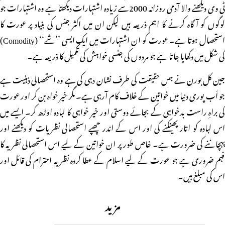
ٹی وی دیکھنے والا آدمی روزانہ 2000سے زیادہ اشتہارات دیکھتا ہے وہ اشتہارات جو
لوگوں کو آگاہ کرنے کا اہم ذریعہ ہیں لیکن ان میں اکثر جنس کی بنیاد پر عورت کا
استحصال ہوتا ہے۔ عورت کو ان اشتہارات میں ایک ایسی ’’شے‘‘ (Comodity)
کی شکل میں دکھایا جاتا ہے جو مردوں کی جنسی خواہش کی تکمیل کا ذریعہ ہے۔
جین کل بورن نے جس حقیقت کی طرف نشان دہی کی ہے وہ استحصالی ذہنیت ہے
جو اَب پوری دنیا میں خواتین کے خلاف کام آرہی ہے۔ مگر خیر خواہ بن کر اور عورت
کی براہِ راست بدخواہی کے بجائے دوستی اور خیر خواہی کا لبادہ اوڑھ کر۔ ایسے میں
اس لبادہ کو اتار پھینکنے کی اور اس کے اندر چھپے استحصالی نظریات کو دیکھنے اور
پہچاننے کی ضرورت ہے۔ خاص طور پر ان خواتین کے لیے اس استحصالی نظریہ کا
فہم ضروری ہے جو عورت کے لیے اسلام کے عطا کردہ نظریہ احترام کی قائل اور
اس کی مبلغ ہیں۔
مزید