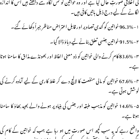
کی اخلاقی صورتِ حال کیا ہے اور وہ خواتین کو کس نگاہ سے دیکھتے ہیں اس کا اندازہ
لگانے کے لیے درج ذیل باتیں کافی ہیں۔
۱- 96.3% خواتین کو گندی تصاویر اور قابل اعتراض مناظر جبراً دکھائے گئے۔
۲- 91.5% خواتین جنسی تعلق بنانے لیے دباؤ ڈالا گیا۔
۳- 83.6% کام کرنے والی خواتین کو ذو معنی الفاظ اور بھونڈے مذاق کا سامنا ہوتا
ہے۔
۴- 67.6% خواتین کو مالی منفعت کا لالچ دے کر غلط کاری کے لیے آمادہ کرنے کی
کوشش ہوتی ہے۔
۵- 14.6% خواتین کو مذہب طبقہ اور جنس کی بنیاد پر ہونے والے بھید بھاؤ کا سامنا
ہوتا ہے۔
واضح رہے کہ یہ سب کچھ اس صورت میں ہو رہا ہے جب کہ خواتین کے کام کی