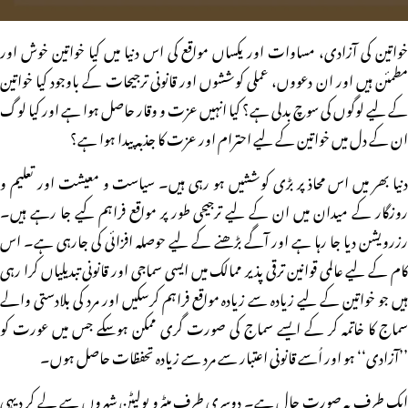
خواتین کی آزادی، مساوات اور یکساں مواقع کی اس دنیا میں کیا خواتین خوش اور
مطمئن ہیں اور ان دعووں، عملی کوششوں اور قانونی ترجیحات کے باوجود کیا خواتین
کے لیے لوگوں کی سوچ بدلی ہے؟ کیا انہیں عزت و وقار حاصل ہوا ہے اور کیا لوگ
ان کے دل میں خواتین کے لیے احترام اور عزت کا جذبہ پیدا ہوا ہے؟
دنیا بھر میں اس محاذ پر بڑی کوششیں ہو رہی ہیں۔ سیاست و معیشت اور تعلیم و
روزگار کے میدان میں ان کے لیے ترجیحی طور پر مواقع فراہم کیے جا رہے ہیں۔
رزرویشن دیا جا رہا ہے اور آگے بڑھنے کے لیے حوصلہ افزائی کی جارہی ہے۔ اس
کام کے لیے عالمی قوانین ترقی پذیر ممالک میں ایسی سماجی اور قانونی تبدیلیاں کرا رہی
ہیں جو خواتین کے لیے زیادہ سے زیادہ مواقع فراہم کرسکیں اور مرد کی بلادستی والے
سماج کا خاتمہ کر کے ایسے سماج کی صورت گری ممکن ہوسکے جس میں عورت کو
’’آزادی‘‘ ہو اور اُسے قانونی اعتبار سے مرد سے زیادہ تحفظات حاصل ہوں۔
ایک طرف یہ صورتِ حال ہے۔ دوسری طرف میٹرو پولیٹن شہروں سے لے کر دیہی