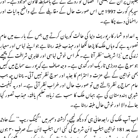
جگہوں پر ان کے جنسی استحصال کو روکنے کے لیے باضابطہ قانون موجود ہے۔ اور
سپریم کورٹ 1997 میں اس صورت حال کے مقابلے کے لیے واضح ہدایات اور
رہنمائی دے چکا ہے۔
یہ اعداد و شمار کارپوریٹ دنیا کی حالت کو بیان کرتے ہیں جس کے بارے میں عام
تصور یہ ہے کہ وہاں ملک کا پڑھا لکھا اور مہذب طبقہ رہتا ہے جو اپنے لباس اور معیارِ
زندگی میں ’بڑا شریف‘ نظر آتا ہے۔ مگر اس خوش لباسی اور ظاہری شرافت کے پیچھے
جو سوچ ہے وہ بڑی تاریک اور گندی ہے۔ وجہ صاف ہے کہ پورے سماج میں کہیں
بھی خواتین کے لیے عزت و احترام کا جذبہ اور سوچ نظر نہیں آتی۔ چناں چہ جب
عام سماج پر نظر ڈالتے ہیں تو صورتِ حال اور خراب نظر آتی ہے۔ اور یہ کیفیت
شہری ہندوستان کی ہے جہاں ملک کا سب سے زیادہ تعلیم یافتہ، مہذب تصور کیا
جانے والا اور خوش حال طبقہ رہتا ہے۔
اب آپ ملک کی راجدھانی ہی کو دیکھ لیجیے، گزشتہ دسمبر میں ’’گینگ ریپ‘‘ کے حادثہ
کے بعد 181 خواتین ہیلپ لائن شروع کی گئی اس ہیلپ لائن کے صرف ۳۰ جون
تک کے اعداد و شمار بتاتے ہیں کہ یہاں اصلاً خواتین کی حالت کیا ہے۔ دیکھئے گزشتہ