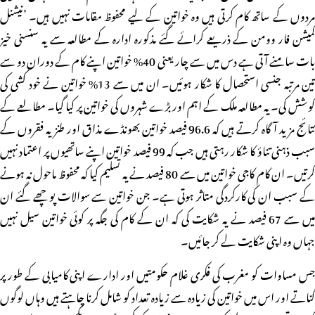
مردوں کے ساتھ کام کرتی ہیں وہ خواتین کے لیے محفوظ مقامات نہیں ہیں۔ ’نیشنل
کمیشن فار وومن کے ذریعے کرائے گئے مذکورہ ادارہ کے مطالعہ سے یہ سنسنی خیز
بات سامنے آتی ہے دس میں سے چار یعنی 40% خواتین اپنے کام کے دوران دو سے
تین مرتبہ جنسی استحصال کا شکار ہوئیں۔ ان میں سے 13% خواتین نے خود کشی کی
کوشش کی۔ یہ مطالعہ ملک کے اہم اور بڑے شہروں کی خواتین پر کیا گیا۔ مطالعے کے
نتائج مزید آگاہ کرتے ہیں کہ 96.6 فیصد خواتین بھونڈے مذاق اور طنزیہ فقروں کے
سبب ذہنی تناؤ کا شکار رہتی ہیں جب کہ 99 فیصد خواتین اپنے ساتھیوں پر اعتماد نہیں
کرتیں۔ ان کام کاجی خواتین میں سے 80 فیصد نے یہ تسلیم کیا کہ محفوظ ماحول نہ ہونے
کے سبب ان کی کارکردگی متاثر ہوتی ہے۔ جن خواتین سے سوالات پوچھے گئے ان
میں سے 67 فیصد نے یہ شکایت کی کہ ان کے کام کی جگہ پر کوئی خواتین سیل نہیں
جہاں وہ اپنی شکایت لے کر جائیں۔
جس مساوات کو مغرب کی فکری غلام حکومتیں اور ادارے اپنی کامیابی کے طور پر
گناتے اور اس میں خواتین کی زیادہ سے زیادہ تعداد کو شامل کرنا چاہتے ہیں وہاں لوگوں