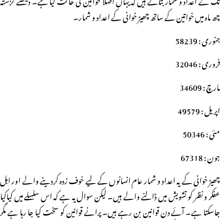
چھ ماہ میں خواتین کے ساتھ چھیڑ خوانی کے اعداد و شمار۔
جنوری : 58239
فروری : 32046
مارچ : 34609
اپریل : 49579
مئی : 50346
جون : 67318
چھیڑ خوانی کے یہ اعداد و شمار عام انسانوں کے لیے خوف زدہ کردینے والے اور اہل
عفکر و نظر کو تشویش میں ڈالنے والے ہیں۔ لیکن سوال یہ ہے کہ اس سلسلے میں کیاکیا
جاسکتا ہے۔ آئے دن قوانین بن رہے ہیں۔ پرانے قوانین کو سخت کیا جا رہا ہے مگر