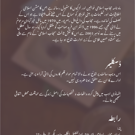
ماہ نامہ حجاب اسلامی خواتین اور لڑکیوں کا مقبول رسالہ ہے جس کا مشن اسلامی
اخلاقیات اور تعلیمات پر مبنی لٹریچر کو سماج کے اس طبقے تک پہنچانا ہے جو اس کے
نصف کی نمائندہ ہے۔ حجاب کی داغ بیل رام پور میں 1970 میں مائل خیرآبادی مرحومؒ
نے ڈالی تھی، جسے 1996 میں ڈاکٹر ابن فرید صاحبؒ کو منتقل کردیا گیا۔ دو سال تعطل
میں رہنے کے بعد نومبر 2003 سے اس کا نقشِ ثالث ‘حجاب اسلامی’ کے نام سے دہلی
سے شمشاد حسین فلاحی کے زیرِ ادارت شائع ہو رہا ہے۔
ڈسکلیمر
اس ویب سائٹ پر شائع ہونے والا تمام مواد قلم کاروں کی ذاتی آراء پر مبنی ہے۔
ادارے کا ان سے متفق ہونا ضروری نہیں۔
افسانوی ادب میں پیش کردہ واقعات و شخصیات کی اصل زندگی سے مماثلت محض اتفاقی
سمجھی جائے۔
رابطہ
پتہ:
ماہ نامہ حجاب اسلامی، ڈی 50، ابوالفضل انکلیو، جامعہ نگر، نئی دہلی-25