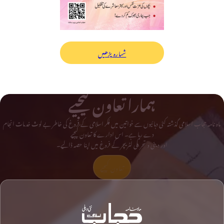
شمارہ پڑھیں
ہمارا تعاون کیجیے
ماہ نامہ حجاب اسلامی گذشتہ کئی دہائیوں سے خواتین میں فکر اسلامی کے فروغ کی خاطر بے لوث خدمات انجام
دے رہا ہے۔ اس ادارے کا تعاون کیجیے
اور دینی و تحریکی لٹریچر کے فروغ میں اپنا حصہ ڈالیے۔
تعاون کیجیے