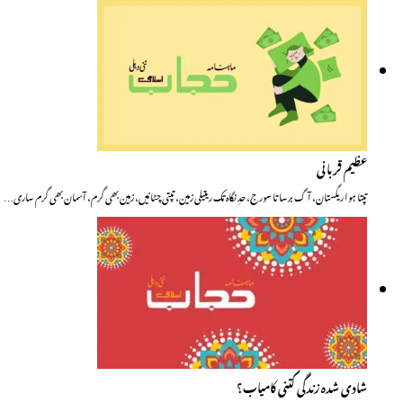
عظیم قربانی
تپتا ہوا ریگستان، آگ برساتا سورج، حدِ نگاہ تک ریتیلی زمین، تپتی چٹانیں، زمین بھی گرم، آسمان بھی گرم ساری…
شادی شدہ زندگی کتنی کامیاب؟