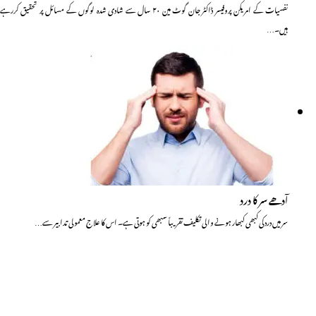
نفسیات کے امریکن پروفیسر ڈاکٹر جان گوٹ مین ۲۰ سال سے شادی شدہ لوگوں کے مسائل پر تحقیق کررہے
ہیں۔…
آدھے سر کا درد
سر میں درد کی کبھی کبھار ہونے والی تکلیف تقریباً سبھی کو ہوتی ہے۔ اس کا علاج معمولی تدابیر سے…