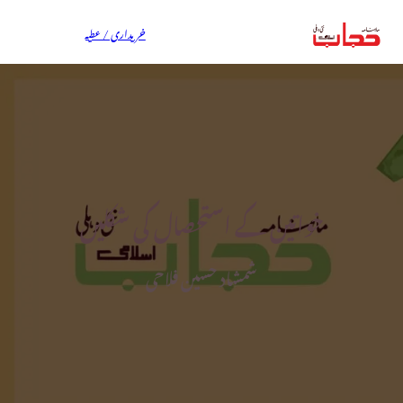
خریداری / عطیہ
خواتین کے استحصال کی شکلیں
شمشاد حسین فلاحی