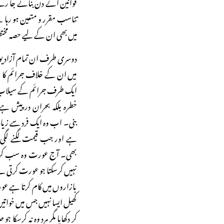
قوانین آئے دن بنائے جا رہے
تناسب مقرر و متعین ہو رہا 
میں بھی ان کے لیے حصہ مخ
دوسری طرف ان تمام آزادیو
میں ان کے خلاف جرائم کا س
ایک طرف جرائم کے سیلاب کا ت
خطرہ بلکہ بحران درپیش ہ
ہے اور جب قیمت لگنے لگی تو
بھی۔ آج عورت وہ سب کرتی ہ
نہیں کرسکتا جو عورت کرتی ہے
بازاروں میں کام کرتا ہے عو
کھیل ایسا نہیں جس میں خواتی
کر دکھایا مگر مرد وہ نہ کرس