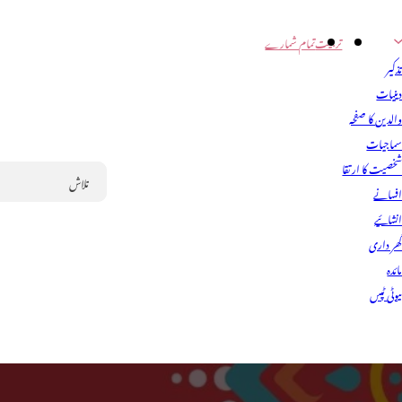
تربیت
تمام شمارے
ذکیر
ینیات
الدین کا صفحہ
ماجیات
خصیت کا ارتقا
فسانے
Search
نشائیے
ھر داری
ائدہ
یوٹی ٹپس