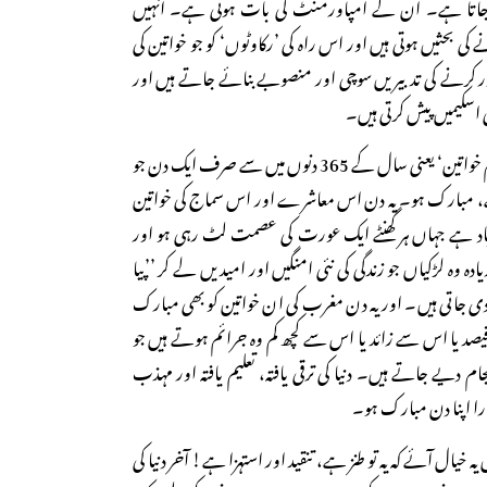
ا جاتا ہے۔ ان کے امپاورمنٹ کی بات ہوتی ہے۔ انہیں
ی بحثیں ہوتی ہیں اور اس راہ کی ’رکاوٹوں‘ کو جو خواتین کی
 دور کرنے کی تدبیریں سوچی اور منصوبے بنائے جاتے ہیں اور
ی اسکیمیں پیش کرتی ہیں۔
دنیا بھر کی خواتین کو ’عالمی یوم خواتین‘ یعنی سال کے 365 دنوں میں سے صرف ایک دن جو
ا ہے، مبارک ہو۔ یہ دن اس معاشرے اور اس سماج کی خواتین
باد ہے جہاں ہر گھنٹے ایک عورت کی عصمت لٹ رہی ہو اور
سال 86000 سے زیادہ وہ لڑکیاں جو زندگی کی نئی امنگیں اور امیدیں لے کر ’’پیا
دی جاتی ہیں۔ اور یہ دن مغرب کی ان خواتین کو بھی مبارک
یصد یا اس سے زائد یا اس سے کچھ کم وہ جرائم ہوتے ہیں جو
یے جاتے ہیں۔ دنیا کی ترقی یافتہ، تعلیم یافتہ اور مہذب
ہارا اپنا دن مبارک ہو۔
 خیال آئے کہ یہ تو طنز ہے، تنقید اور استہزا ہے! آخر دنیا کی