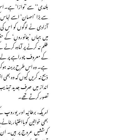
بلندی‘‘ سے ’نوازا‘ ہے۔ اس
سے بڑا ’احسان‘ اسے لباس ک
آزادی نے لوگوں کو اس کی 
میں جہاں ’جانوروں‘ کے حق
ظلم نہ کرنے پر آمادہ کرنے کے
کے معروف چوراہے پر لے آتی 
ہے۔ وہ اس طرح برہنہ ہوکر لو
ذبح نہ کریں کیوں کہ وہ بھی 
انداز میں صرف جدید تہذیب ہ
تصور کرتے تھے۔
امریکہ، برطانیہ اور یوروپ 
بھی خواتین کوبااختیار بنانے
کوششیں عروج پر ہیں۔ ان 