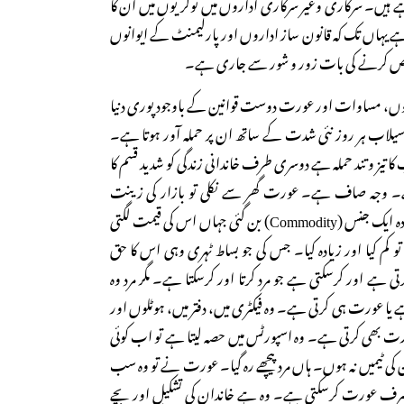
 ہیں۔ سرکاری وغیر سرکاری اداروں میں نوکریوں میں ان کا
ہے یہاں تک کہ قانون ساز اداروں اور پارلیمنٹ کے ایوانوں
تص کرنے کی بات زور و شور سے جاری ہے۔
ں، مساوات اور عورت دوست قوانین کے باوجود پوری دنیا
یلاب ہر روز نئی شدت کے ساتھ ان پر حملہ آور ہوتا ہے۔
یز و تند حملہ ہے دوسری طرف خاندانی زندگی کو شدید قسم کا
ے۔ وجہ صاف ہے۔ عورت گھر سے نکلی تو بازار کی زینت
بنی۔ اب وہ ایک فرد سے زیادہ ایک جنس (Commodity) بن گئی جہاں اس کی قیمت لگتی
 کم کیا اور زیادہ کیا۔ جس کی جو بساط ٹہری وہی اس کا حق
ے اور کرسکتی ہے جو مرد کرتا اور کرسکتا ہے۔ مگر مرد وہ
 یا عورت ہی کرتی ہے۔ وہ فیکٹری میں، دفتر میں، ہوٹلوں اور
رت بھی کرتی ہے۔ وہ اسپورٹس میں حصہ لیتا ہے تو اب کوئی
ن کی ٹیمیں نہ ہوں۔ ہاں مرد پیچھے رہ گیا۔ عورت نے تو وہ سب
کا جو صرف عورت کرسکتی ہے۔ وہ ہے خاندان کی تشکیل اور بچے