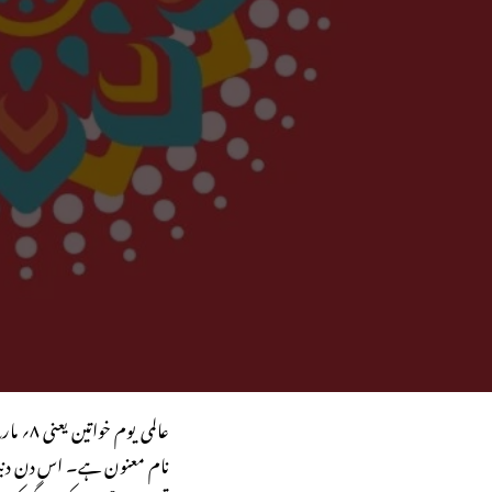
عالمی ی
نام معنون ہے۔ اس دن دنیا ب