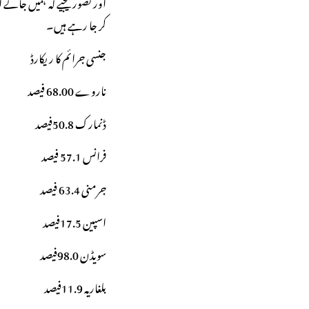
اور تصور کیجیے کہ ہمیں جا
کر جا رہے ہیں۔
جنسی جرائم کا ریکارڈ
ناروے 68.00 فیصد
ڈنمارک 50.8فیصد
فرانس 57.1 فیصد
جرمنی 63.4 فیصد
اسپین 17.5فیصد
سویڈن 98.0فیصد
بلغاریہ 11.9فیصد