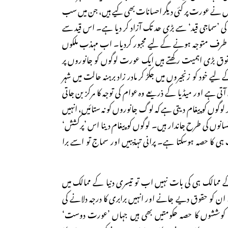
 نے عورت پر کئی دیگر احسانات بھی کیے ہیں، جن میں سب
ی ’سماجی قید‘ سے بڑی حد تک آزاد کر دیا ہے۔ اس قید سے
طرف متوجہ ہونے کے لیے مجبور کردیا۔ اب مہذب ملکوں
وق بڑی اہمیت رکھتے ہیں ایک عورت لوگوں کو جانوروں پر
 لیے خود کو زنجیروں میں جکڑ کر مادر زاد برہنہ حالت میں شہر
ہے اور میڈیا کے ذریعے وہ عوام کی توجہ کا مرکز بن جاتی
گوں کو پیغام دیتی ہے کہ لوگ جانوروں کو نہ ستائیں، انہیں
انسانوں کی طرح جاندار ہیں۔ لوگوں کو پیغام دینا اس ’پرکشش‘
ی کا حصہ ہوسکتا ہے۔ پرانی تہذیبیں اور سماج تو اسے برا
کے ممالک ہی کی بات نہیں اب تو تیسری دنیا کے ممالک میں
، ان کو حقوق دیے جانے اور انہیں برابری کا درجہ دلانے کی
کوششوں کا حصہ حکومتیں بھی ہیں جہاں ’عورت دوست‘