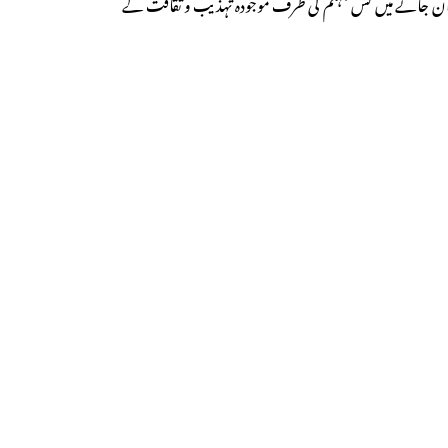
نے ان جانے میں کس جہنم کی طرف موجودہ تہذیب و ثقافت لے