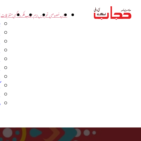
اداریہ
خصوصی تحریریں
بزم حجاب
فکر و آگہی
متفرقات
ت
د
و
س
ش
ا
ا
گ
م
ب