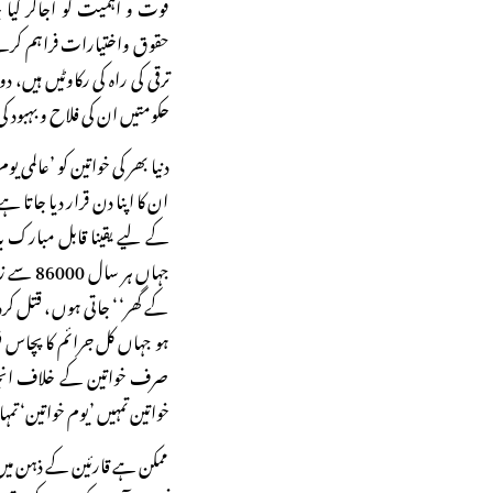
قوت و اہمیت کو اجاگر کی
حقوق واختیارات فراہم کرنے ک
ترقی کی راہ کی رکاوٹیں ہیں،
حکومتیں ان کی فلاح و بہبود ک
ان کا اپنا دن قرار دیا جات
کے لیے یقینا قابل مبارک 
جہاں ہر 
کے گھر‘‘ جاتی ہوں، قتل کر
ہو جہاں کل جرائم کا پچاس ف
صرف خواتین کے خلاف انجام د
خواتین تمہیں ’یوم خواتین‘ تم
ممکن ہے قارئین کے ذہن میں یہ