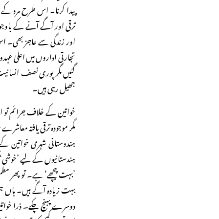
پیدا کرنا۔ اس طرح مرد کے 
ترقی اور آگے آنے کے باوجود
اور زندگی سے عاجز بھی۔ اس
تجارتی اداروں میں اعلیٰ عہد
گئیں مگر پوری نصف انسانیت کو
جھیل رہی ہیں۔
خواتین کے خلاف جرائم تو
مگر موجودہ ترقی یافتہ معاش
ہندوستانی شہری خواتین کے خ
ہندستانیوں کے لیے ’خوشی‘ 
’بہت پیچھے‘ ہے۔ تو پھر م
بہت زیادہ آگے ہیں۔ ہاں ہ
دوسرے پہنچ چکے۔ ذرا خواتین