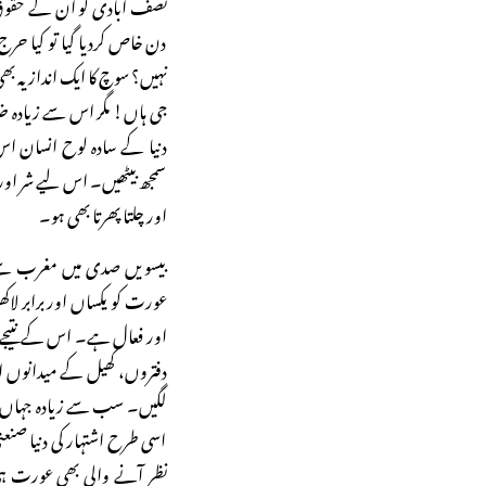
نصف آبادی کو ان کے حقوق
دن خاص کردیا گیا تو کیا حرج 
نہیں؟ سوچ کا ایک انداز یہ بھ
جی ہاں! مگر اس سے زیادہ ضرو
دنیا کے سادہ لوح انسان اس 
سمجھ بیٹھیں۔ اس لیے شر اور خیر
اور چلتا پھرتا بھی ہو۔
بیسویں صدی میں مغرب سے 
عورت کو یکساں اور برابر لاک
اور فعال ہے۔ اس کے نتیجے
دفتروں، کھیل کے میدانوں اور
لگیں۔ سب سے زیادہ جہاں نظر 
اسی طرح اشتہار کی دنیا صنع
نظر آنے والی بھی عورت 