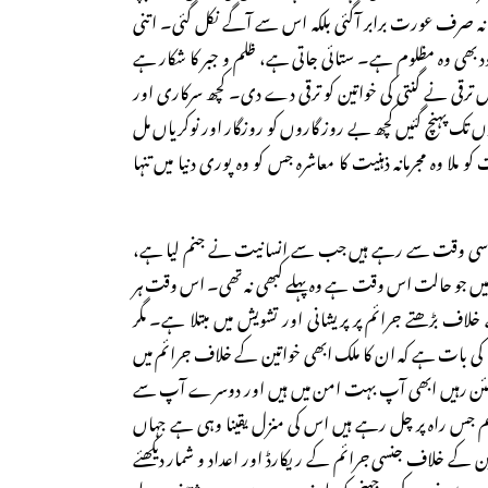
نہ صرف عورت برابر آگئی بلکہ اس سے آگے نکل گئی۔ اتنی
 بھی وہ مظلوم ہے۔ ستائی جاتی ہے، ظلم و جبر کا شکار ہے
 ترقی نے گنتی کی خواتین کو ترقی دے دی۔ کچھ سرکاری اور
وں تک پہنچ گئیں کچھ بے روز گاروں کو روزگار اور نوکریاں مل
 ملا وہ مجرمانہ ذہنیت کا معاشرہ جس کو وہ پوری دنیا میں تنہا
 اسی وقت سے رہے ہیں جب سے انسانیت نے جنم لیا ہے،
رے میں جو حالت اس وقت ہے وہ پہلے کبھی نہ تھی۔ اس وقت ہر
لاف بڑھتے جرائم پر پریشانی اور تشویش میں مبتلا ہے۔ مگر
کی بات ہے کہ ان کا ملک ابھی خواتین کے خلاف جرائم میں
طمئن رہیں ابھی آپ بہت امن میں ہیں اور دوسرے آپ سے
م جس راہ پر چل رہے ہیں اس کی منزل یقینا وہی ہے جہاں
 کے خلاف جنسی جرائم کے ریکارڈ اور اعداد و شمار دیکھئے