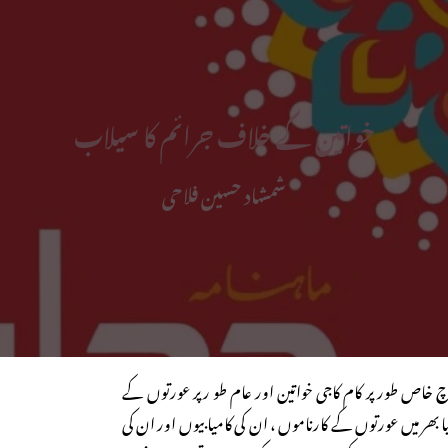
خواتین کے خلاف جرائم کا سیلاب
شمشاد حسین فلاحی
وم خواتین یعنی ۸؍ مارچ خاص طور پر کام کاجی خواتین اور عام طو رپر عورتوں کے
ھر میں عورتوں کے کارناموں ، ان کی کامیابیوں اور ان کی