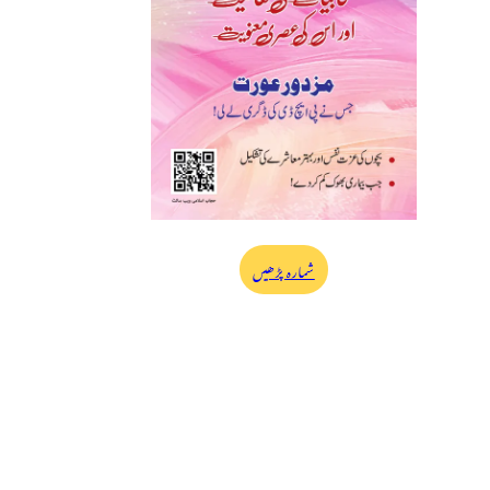
شمارہ پڑھیں