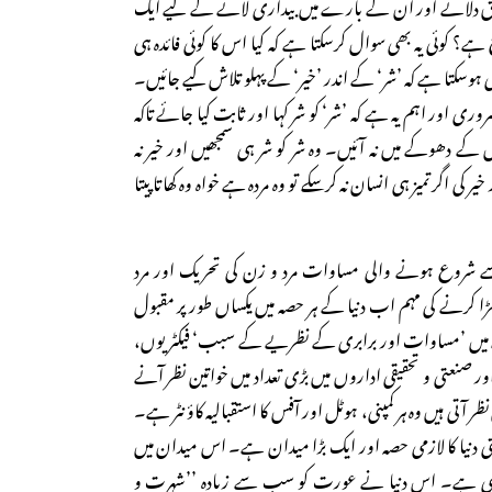
 دلانے اور ان کے بارے میں بیداری لانے کے لیے ایک
ہے؟ کوئی یہ بھی سوال کرسکتا ہے کہ کیا اس کا کوئی فائدہ ہی
ی ہوسکتا ہے کہ ’شر‘ کے اندر ’خیر‘ کے پہلو تلاش کیے جائیں۔
ری اور اہم یہ ہے کہ ’شر‘ کو شر کہا اور ثابت کیا جائے تاکہ
کے دھوکے میں نہ آئیں۔ وہ شر کو شر ہی سمجھیں اور خیر نہ
 کی اگر تمیز ہی انسان نہ کرسکے تو وہ مردہ ہے خواہ وہ کھاتا پیتا
شروع ہونے والی مساوات مرد و زن کی تحریک اور مرد
ھڑا کرنے کی مہم اب دنیا کے ہر حصہ میں یکساں طور پر مقبول
 میں ’مساوات اور برابری کے نظریے کے سبب‘ فیکٹریوں،
 صنعتی و تحقیقی اداروں میں بڑی تعداد میں خواتین نظر آنے
آتی ہیں وہ ہر کمپنی، ہوٹل اور آفس کا استقبالیہ کاؤنٹر ہے۔
تی دنیا کا لازمی حصہ اور ایک بڑا میدان ہے۔ اس میدان میں
ہی ہے۔ اس دنیا نے عورت کو سب سے زیادہ ’’شہرت و