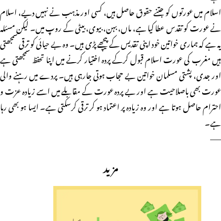
اسلام میں عورتوں کو جتنے حقوق حاصل ہیں، کسی اور مذہب نے نہیں دیے، اسلام
نے عورت کو تقدس عطا کیا ہے، ماں، بہن، بیوی، بیٹی کے روپ میں۔ لیکن مسئلہ
یہ ہے کہ ہماری خواتین خود اپنی تقدیس کے پیچھے پڑی ہیں۔ وہ بے حیائی کو ترقی سمجھتی
ہیں مغرب کی عورت اسلام قبول کرکے پردہ اختیار کرنے میں اپنا تحفظ سمجھتی ہے
اور جدی، پشتی مسلمان خواتین بے حجاب ہوتی جارہی ہیں۔ پردے میں رہنے والی
عورت بھی باصلاحیت ہے اور بے پردہ عورت کے مقابلے میں اسے زیادہ عزت و
احترام حاصل ہوتا ہے اور وہ زیادہ پر اعتماد ہو کر ترقی کرسکتی ہے۔ ایسا ہو بھی رہا
ہے۔
——
مزید