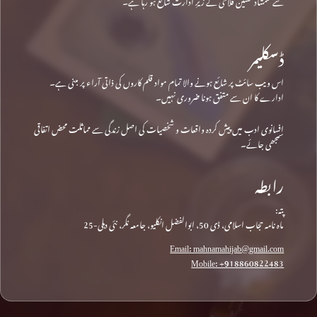
سے شمشاد حسین فلاحی کے زیرِ ادارت شائع ہو رہا ہے۔
ڈسکلیمر
اس ویب سائٹ پر شائع ہونے والا تمام مواد قلم کاروں کی ذاتی آراء پر مبنی ہے۔
ادارے کا ان سے متفق ہونا ضروری نہیں۔
افسانوی ادب میں پیش کردہ واقعات و شخصیات کی اصل زندگی سے مماثلت محض اتفاقی
سمجھی جائے۔
رابطہ
پتہ:
ماہ نامہ حجاب اسلامی، ڈی 50، ابوالفضل انکلیو، جامعہ نگر، نئی دہلی-25
Email: mahnamahijab@gmail.com
Mobile: +918860822483