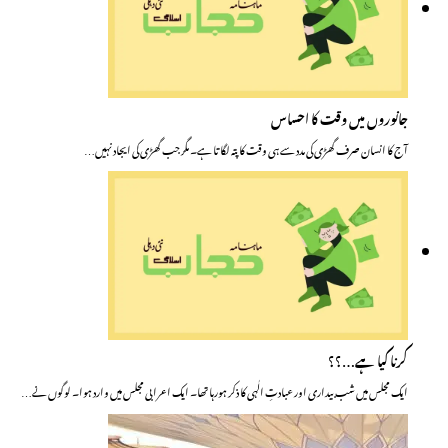
جانوروں میں وقت کا احساس
آج کا انسان صرف گھڑی کی مدد سے ہی وقت کا پتہ لگاتا ہے۔ مگر جب گھڑی کی ایجاد نہیں…
کرنا کیا ہے…؟؟
ایک مجلس میں شب بیداری اور عبادتِ الٰہی کا ذکر ہورہا تھا۔ ایک اعرابی مجلس میں وارد ہوا۔ لوگوں نے…