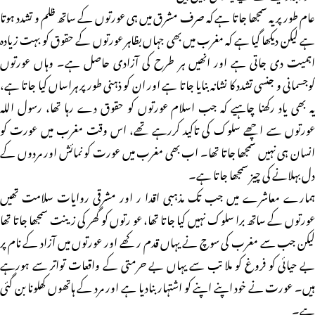
عام طور پر یہ سمجھا جاتا ہے کہ صرف مشرق میں ہی عورتوں کے ساتھ ظلم و تشدد ہوتا
ہے لیکن دیکھا گیا ہے کہ مغرب میں بھی جہاں بظاہر عورتوں کے حقوق کو بہت زیادہ
اہمیت دی جاتی ہے اور انھیں ہر طرح کی آزادی حاصل ہے۔ وہاں عورتوں
کوجسمانی و جنسی تشدد کا نشانہ بنایا جاتا ہے اور ان کو ذہنی طور پر ہراساں کیا جاتا ہے،
یہ بھی یاد رکھنا چاہیے کہ جب اسلام عورتوں کو حقوق دے رہا تھا، رسول اللہ
عورتوں سے اچھے سلوک کی تاکید کررہے تھے، اس وقت مغرب میں عورت کو
انسان ہی نہیں سمجھا جاتا تھا۔ اب بھی مغرب میں عورت کو نمائش اور مردوں کے
دل بہلانے کی چیز سمجھا جاتا ہے۔
ہمارے معاشرے میں جب تک مذہبی اقدا ر اور مشرقی روایات سلامت تھیں
عورتوں کے ساتھ برا سلوک نہیں کیا جاتا تھا، عو رتوں کو گھر کی زینت سمجھا جاتا تھا
لیکن جب سے مغرب کی سوچ نے یہاں قدم رکھے اور عورتوں میں آزاد کے نام پر
بے حیائی کو فروغ کو ملا تب سے یہاں بے حرمتی کے واقعات تواتر سے ہورہے
ہیں۔ عورت نے خود اپنے اپنے کو اشتہار بنادیا ہے اور مرد کے ہاتھوں کھلونا بن گئی
ہے۔