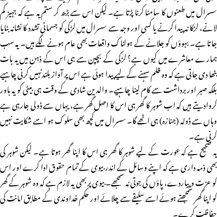
سسرال میں طعنوں کا سامنا کرنا پڑتا ہے۔ لیکن اس سے بڑھ کر ستم یہ ہے کہ جہیز کم
لانے، لڑکا نہ پیدا کرنے یا کسی اور وجہ سے سسرال میں لڑکی کو جسمانی تشدد کا نشانہ بنایا
جاتا ہے۔ بہوؤں کو جلانے کے ہولناک واقعات بھی عام ہونے لگے ہیں۔ یہ سب
ہمارے معاشرے میں کیوں ہے؟ لڑکی کے بچپن سے ہی اس کے ذہن میں یہ بات
بٹھا دی جاتی ہے کہ وہ ظلم سہنے کے لیے پیدا ہوئی ہے اس پر آواز بلندنہیں کرنی چاہیے
بلکہ صبر اور برداشت سے کام لینا چاہیے۔ والدین شادی کے وقت ہی بیٹی کو یہ باور
کروادیتے ہیں کہ اب شوہر کا گھر ہی اس کا اصل گھر ہے، یہاں سے ڈولی جارہی ہے
وہاں سے ڈولہ (جنازہ) ہی اٹھے گا۔ سسرال میں کچھ بھی سلوک ہو اسے شکایت نہیں
کرنی ہے۔
یہ صحیح ہے کہ عورت کے لیے شوہر کا گھر ہی اس کا اپنا گھر ہوتا ہے۔ لیکن شوہر کی
بھی ذمہ داری ہے کہ اپنے وسائل کے اندر بیوی کے تمام حقوق ادا کرے اور اس
کو عزت و پیاردے، پاؤں کی جوتی نہ سمجھے۔ بیوی پر بھی یہ لازم ہے کہ وہ شوہر کے گھر
کو اپنا گھر سمجھتے ہوئے اسے سلیقے سے چلائے اور حکم خداوندی کے مطابق امانت کی
حفاظت کرے۔