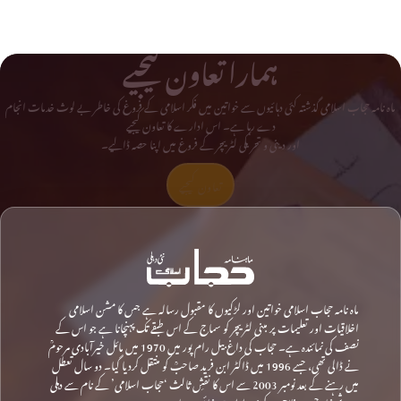
ہمارا تعاون کیجیے
ماہ نامہ حجاب اسلامی گذشتہ کئی دہائیوں سے خواتین میں فکر اسلامی کے فروغ کی خاطر بے لوث خدمات انجام
دے رہا ہے۔ اس ادارے کا تعاون کیجیے
اور دینی و تحریکی لٹریچر کے فروغ میں اپنا حصہ ڈالیے۔
تعاون کیجیے
ماہ نامہ حجاب اسلامی خواتین اور لڑکیوں کا مقبول رسالہ ہے جس کا مشن اسلامی
اخلاقیات اور تعلیمات پر مبنی لٹریچر کو سماج کے اس طبقے تک پہنچانا ہے جو اس کے
نصف کی نمائندہ ہے۔ حجاب کی داغ بیل رام پور میں 1970 میں مائل خیرآبادی مرحومؒ
نے ڈالی تھی، جسے 1996 میں ڈاکٹر ابن فرید صاحبؒ کو منتقل کردیا گیا۔ دو سال تعطل
میں رہنے کے بعد نومبر 2003 سے اس کا نقشِ ثالث ‘حجاب اسلامی’ کے نام سے دہلی