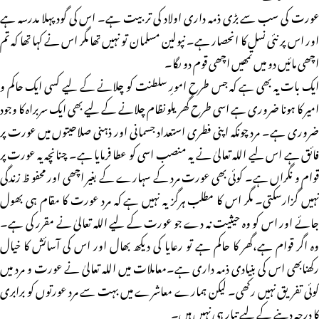
عورت کی سب سے بڑی ذمہ داری اولاد کی تربیت ہے۔ اس کی گود پہلا مدرسہ ہے
اور اس پر نئی نسل کا انحصار ہے۔ نپولین مسلمان تو نہیں تھا مگر اس نے کہا تھا کہ تم
اچھی مائیں دو میں تمھیں اچھی قوم دو ںگا۔
ایک بات یہ بھی ہے کہ جس طرح امورِ سلطنت کو چلانے کے لیے کسی ایک حاکم و
امیر کا ہونا ضروری ہے اسی طرح گھریلو نظام چلانے کے لیے بھی ایک سربراہ کا وجود
ضروری ہے۔ مرد چونکہ اپنی فطری استعداد جسمانی اور ذہنی صلاحیتوں میں عورت پر
فائق ہے اس لیے اللہ تعالیٰ نے یہ منصب اسی کو عطا فرمایا ہے۔ چنانچہ یہ عورت پر
قوام و نگراں ہے۔ کوئی بھی عورت مرد کے سہارے کے بغیر اچھی اور محفو ظ زندگی
نہیں گزارسکتی۔ مگر اس کا مطلب ہرگز یہ نہیں ہے کہ مرد عورت کا مقام ہی بھول
جائے اور اس کو وہ حیثیت نہ دے جو عورت کے لیے اللہ تعالیٰ نے مقرر کی ہے۔
وہ اگر قوام ہے،گھر کا حاکم ہے تو رعایا کی دیکھ بھال اور اس کی آسائش کا خیال
رکھنابھی اس کی بنیادی ذمہ داری ہے۔معاملات میں اللہ تعالیٰ نے عورت و مرد میں
کوئی تفریق نہیں رکھی۔ لیکن ہمارے معاشرے میں بہت سے مرد عورتوں کو برابری
کا درجہ دینے کے لیے تیار ہی نہیں ہیں۔