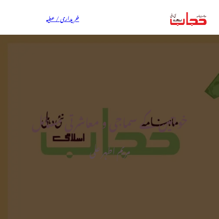
خریداری / عطیہ
خواتین کے سماجی و معاشرتی مسائل
مریم اطہر علی