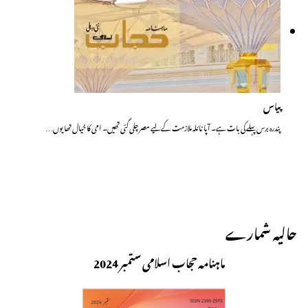
پیاس
پندرہ برس پہلے کی بات ہے۔ آپا نائلہ ملازمت کے لیے مصر چلی گئی تھیں۔ امی کا خیال تھا یوں…
حالیہ شمارے
ماہنامہ حجاب اسلامی ستمبر 2024