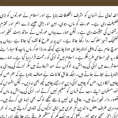
اللہ تعالیٰ نے انسان کو اشرف المخلوقات بنایا ہے اور اسلام نے عورتوں کو بڑی
فضیلت دی ہے۔ عورت کو ماں، بیوی، بہن اور بیٹی جیسے بڑے اہم اور محترم
رشتوں کی حیثیت دی ہے۔ لیکن ہمارے یہاں عورتوں کے ساتھ بہت تحقیر اور
تضحیک آمیز سلوک روا رکھا جاتا ہے۔ ان پر ہر طرح کا تشدد کیا جاتا ہے ، یہاں یہ
سوچ عام ہے کہ پہلی اولاد بیٹا ہی ہونا چاہیے کیونکہ وہ بڑا ہوکر ماں باپ کا سہارا بنے
گا۔ یہ غیر اسلامی طرزِ فکر ہے۔ اسلام میں تو لڑکی کو رحمت قرار دیا گیا ہے۔ ہمارے
معاشرے میں لڑکی کی پیدائش پر لوگوں کے منہ اترجاتے ہیں مگر لڑکے کی پیدائی پر
شادیانے بجائے جاتے ہیں۔ جبکہ خالقِ کائنات نے صاف بتادیا ہے کہ ہم جس کو
چاہیں لڑکا دیں، جس کو چاہیں لڑکی دیں اور جسے چاہیں کچھ بھی نہ دیں۔ لیکن افسوس کہ
خود مسلمان اپنے رب کے فرمان کو تسلیم نہیں کرتے اور لڑکی کی پیدائش پر ماں کو
قصور وار ٹھیراتے ہیں۔ جاہل ہی نہیں پڑھے لکھے لوگ بھی ایسا ہی کرتے ہیں۔
دوسری طرف بعض والدین کم عمری میں اپنی لڑکیوں کی شادی کردیتے ہیں۔ نو عمر
لڑکی اتنی سمجھ بوجھ نہیں رکھتی کہ وہ ایک گھر کو منظم طریقے سے چلاسکے اور اسے