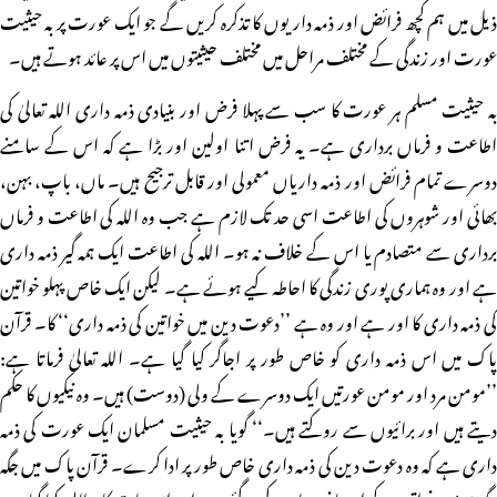
ذیل میں ہم کچھ فرائض اور ذمہ داریوں کا تذکرہ کریں گے جو ایک عورت پر بہ حیثیت
عورت اور زندگی کے مختلف مراحل میں مختلف حیثیتوں میں اس پر عائد ہوتے ہیں۔
بہ حیثیت مسلم ہر عورت کا سب سے پہلا فرض اور بنیادی ذمہ داری اللہ تعالیٰ کی
اطاعت و فرماں برداری ہے۔ یہ فرض اتنا اولین اور بڑا ہے کہ اس کے سامنے
دوسرے تمام فرائض اور ذمہ داریاں معمولی اور قابل ترجیح ہیں۔ ماں، باپ، بہن،
بھائی اور شوہروں کی اطاعت اسی حد تک لازم ہے جب وہ اللہ کی اطاعت و فرماں
برداری سے متصادم یا اس کے خلاف نہ ہو۔ اللہ کی اطاعت ایک ہمہ گیر ذمہ داری
ہے اور وہ ہماری پوری زندگی کا احاطہ کیے ہوئے ہے۔ لیکن ایک خاص پہلو خواتین
کی ذمہ داری کا اور ہے اور وہ ہے ’’دعوت دین میں خواتین کی ذمہ داری‘‘ کا۔ قرآن
پاک میں اس ذمہ داری کو خاص طور پر اجاگر کیا گیا ہے۔ اللہ تعالیٰ فرماتا ہے:
’’مومن مرد اور مومن عورتیں ایک دوسرے کے ولی (دوست) ہیں۔ وہ نیکیوں کا حکم
دیتے ہیں اور برائیوں سے روکتے ہیں۔‘‘ گویا بہ حیثیت مسلمان ایک عورت کی ذمہ
داری ہے کہ وہ دعوت دین کی ذمہ داری خاص طور پر ادا کرے۔ قرآن پاک میں جگہ
جگہ مومن خواتین کے اوصاف بیان کیے گئے ہیں، اور اس بات کا مطالبہ کیا گیا ہے