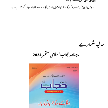
اے میری پیاری بیٹی! جان لو کہ ریگ زار حیات میں شادی ایک سرسبزو شاداب پیڑ کے مانند ہے۔ وہ…
حالیہ شمارے
ماہنامہ حجاب اسلامی ستمبر 2024