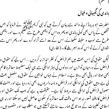
(مسلم)
باندی کی نگہبانی و خیال
حضرت ابو ہریرہؓ اپنے والد سے بیان کرتے ہیں کہ نبی کریمﷺ نے فرمایا کہ جس
شخص کے پاس بھی کوئی باندی ہو پھر وہ اس کو اچھی طرح سے تعلیم دے اور اچھی
طرح سے ادب و سلیقہ سکھائے، اس کے بعد اسے آزاد کردے اور پھر اس سے
شادی کرلے تو اس کو دو اجر ملے گا۔ (بخاری)
لیکن حقوق کی اس بحث میں ہم فرائض کو نظر انداز نہ کر دیں… اس لیے کہ حقوق و
فرائض کے درمیان توازن اور دونوں کی بہتر ادائگی سے ہی ایک مضبوط معاشرہ قائم
بھی ہوتا اور باقی بھی رہتا ہے۔ اسلام نے جہاں خواتین کے حقوق پر مفصل بحث
کی ہے وہیں حقوق کی ادائیگی اور فرائض و ذمہ داریوں پر بھی زور دیا ہے اور جنت کا
حصول فرائض کی ادائگی سے مربوط کیا ہے۔ حقیقت یہ ہے کہ جب تک حقوق اور
فرائض کا پختہ شعور نہ ہو اس وقت تک معاشرہ کو سکون حاصل نہیں ہوسکتا اور نہ ہی
اسلامی تعلیمات کے وہ نتائج ہمارے سامنے آسکتے ہیں جو مطلوب اور مقصود ہیں۔