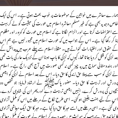
ہمارے معاشرے میں خواتین کے موضوعات پر خوب بحث ہوتی ہے۔ اس کی ایک
خاص وجہ یہ بھی ہے کہ غیر مسلم معاشرہ اسلام میں عورت کی حیثیت کو لے کر بہت
سے اعتراضات کرتا ہے اور الزام لگاتا ہے کہ اسلام میں عورت کو کمزور اور مظلوم
بنا کر رکھا گیا ہے۔ اس کے جواب میں کہ عورت اسلام میں مجبور نہیں ہے ہم اس
کے حقوق اور اختیارات گنواتے ہیں۔ مثلاً: اسلام سے پہلے عرب میں پیدائش کے
بعد لڑکی کو قتل کر دیا جاتا تھا، کیوں کہ لڑکی کا باپ ہونا ان کے نزدیک عار کی بات تھی
اور ہندوستانی سماج میں یہ چیز کسی نہ کسی صورت میں آج بھی رائج ہے۔ اسلام
نے لڑکی کو سب سے پہلا حق زندگی کا حق دیا۔ اس کے بعد اسلام نے لڑکی کو اچھی
پرورش اور تربیت کا حق دیا۔ حضور پاکﷺ نے ارشاد فرمایا: جو شخص دو
بچیوں کی پرورش کرے، انہیں اچھی تربیت دے اورپھر ان کی شادی کردے،
اس کے لیے جنت یقینی ہوگئی۔ اسی طرح نکاح کے مرحلے میں اس کو مکمل آزادی
دی گئی ہے۔ اسی مرحلے میں اسے مہر کا حق دیا گیا ہے۔ مہر کا حق ایک معاشی آزادی
کا نمائندہ حق ہے جب کہ میراث میں حصہ دے کر اسلام نے عورت کو مکمل معاشی