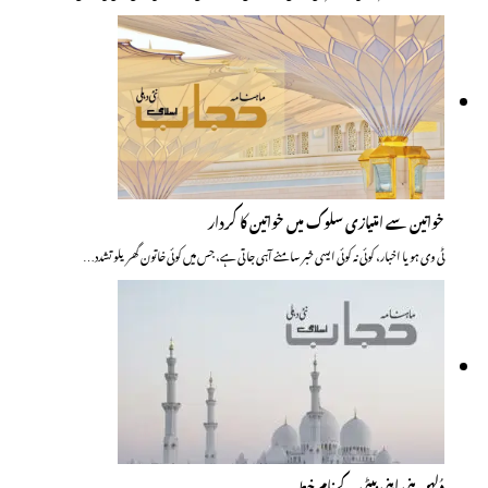
خواتین سے امتیازی سلوک میں خواتین کا کردار
ٹی وی ہو یا اخبار، کوئی نہ کوئی ایسی خبر سامنے آہی جاتی ہے، جس میں کوئی خاتون گھریلو تشدد…
دُلہن بنی اپنی بیٹی کے نام خط