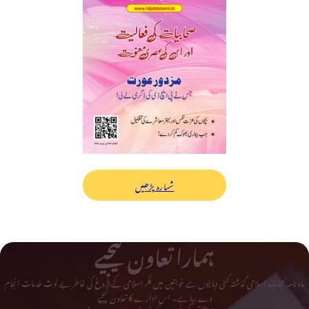
شمارہ پڑھیں
ہمارا تعاون کیجیے
ماہ نامہ حجاب اسلامی گذشتہ کئی دہائیوں سے خواتین میں فکر اسلامی کے فروغ کی خاطر بے لوث خدمات انجام
دے رہا ہے۔ اس ادارے کا تعاون کیجیے