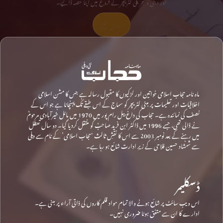
اور دینی و تحریکی لٹریچر کے فروغ میں اپنا حصہ ڈالیے۔
تعاون کیجیے
ماہ نامہ حجاب اسلامی خواتین اور لڑکیوں کا مقبول رسالہ ہے جس کا مشن اسلامی
اخلاقیات اور تعلیمات پر مبنی لٹریچر کو سماج کے اس طبقے تک پہنچانا ہے جو اس کے
نصف کی نمائندہ ہے۔ حجاب کی داغ بیل رام پور میں 1970 میں مائل خیرآبادی مرحومؒ
نے ڈالی تھی، جسے 1996 میں ڈاکٹر ابن فرید صاحبؒ کو منتقل کردیا گیا۔ دو سال تعطل
میں رہنے کے بعد نومبر 2003 سے اس کا نقشِ ثالث ‘حجاب اسلامی’ کے نام سے دہلی
سے شمشاد حسین فلاحی کے زیرِ ادارت شائع ہو رہا ہے۔
ڈسکلیمر
اس ویب سائٹ پر شائع ہونے والا تمام مواد قلم کاروں کی ذاتی آراء پر مبنی ہے۔
ادارے کا ان سے متفق ہونا ضروری نہیں۔