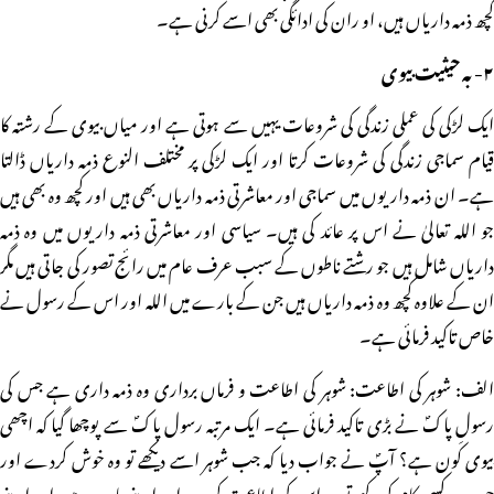
کچھ ذمہ داریاں ہیں، او ران کی ادائگی بھی اسے کرنی ہے۔
۲- بہ حیثیت بیوی
ایک لڑکی کی عملی زندگی کی شروعات یہیں سے ہوتی ہے اور میاں بیوی کے رشتہ کا
قیام سماجی زندگی کی شروعات کرتا اور ایک لڑکی پر مختلف النوع ذمہ داریاں ڈالتا
ہے۔ ان ذمہ داریوں میں سماجی اور معاشرتی ذمہ داریاں بھی ہیں اور کچھ وہ بھی ہیں
جو اللہ تعالیٰ نے اس پر عائد کی ہیں۔ سیاسی اور معاشرتی ذمہ داریوں میں وہ ذمہ
داریاں شامل ہیں جو رشتے ناطوں کے سبب عرف عام میں رائج تصور کی جاتی ہیں مگر
ان کے علاوہ کچھ وہ ذمہ داریاں ہیں جن کے بارے میں اللہ اور اس کے رسول نے
خاص تاکید فرمائی ہے۔
الف: شوہر کی اطاعت: شوہر کی اطاعت و فرماں برداری وہ ذمہ داری ہے جس کی
رسولِ پاکؐ نے بڑی تاکید فرمائی ہے۔ ایک مرتبہ رسول پاکؐ سے پوچھا گیا کہ اچھی
بیوی کون ہے؟ آپؐ نے جواب دیا کہ جب شوہر اسے دیکھے تو وہ خوش کردے اور
جب وہ کسی کام کو کہے تو وہ اس کی اطاعت کرے اور اپنے بارے میں اور اپنے