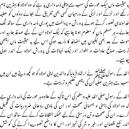
بہ حیثیت ماں ایک عورت کی سب سے پہلی ذمہ داری یہ ہے کہ وہ اولاد کا بہترین نام
رکھے اور لڑکے اور لڑکی کے درمیان کسی بھی تفریق کے بجائے دونوں کو عطیہ
خداوندی تصور کرتے ہوئے پرورش و پرداخت میں پوری ذمہ داری کے ساتھ لگ
جائے۔ ہر مسلم ماں کو معلوم ہونا چاہیے کہ نیک اولاد ان کے لیے صدقہ جاریہ اور
موت کے بعد بھی نیکیوں میں اضافہ کا ذریعہ ہوگی اس لیے بہ حیثیت ماں اچھی
تربیت، صالح عادات و اطوار اور نیک خیالات کی پرورش اولاد کے اندر ہونی
چاہیے۔
اللہ کے رسولﷺ نے ارشاد فرمایا کہ والدین اپنی اولاد کو جو کچھ دیتے ہیں ان میں
سب سے بہترین عطیہ ان کی اچھی تعلیم و تربیت ہے۔
اللہ کے رسول صلی اللہ علیہ وسلم کی اس تاکید کے علاوہ ہر عورت کی ذمہ داری ہے
کہ وہ اولاد کی ذہنی و جسمانی صحت اور ان کی مادی روحانی ضروریات کی تکمیل
کرے۔ ان کی صحت و تن درستی کے لیے ممکنہ انتظامات کرنے کے ساتھ ان کے
اندر نفع نقصان اور خیر و شر کی تمیز اور اس کا واضح تصور پیدا کرنے کی کوشش