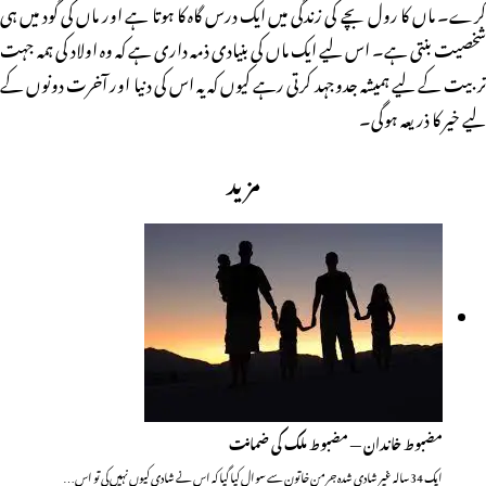
کرے۔ ماں کا رول بچے کی زندگی میں ایک درس گاہ کا ہوتا ہے اور ماں کی گود میں ہی
شخصیت بنتی ہے۔ اس لیے ایک ماں کی بنیادی ذمہ داری ہے کہ وہ اولاد کی ہمہ جہت
تربیت کے لیے ہمیشہ جدوجہد کرتی رہے کیوں کہ یہ اس کی دنیا اور آخرت دونوں کے
لیے خیر کا ذریعہ ہوگی۔
مزید
مضبوط خاندان — مضبوط ملک کی ضمانت
ایک 34سالہ غیر شادی شدہ جرمن خاتون سے سوال کیا گیا کہ اس نے شادی کیوں نہیں کی تو اس…