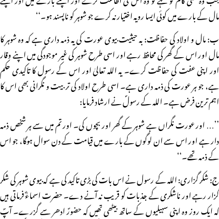
مال کے بارے میں کوئی ایسا رویہ اختیار نہ کرے جو شوہر کو ناپسند ہو۔‘‘
ب: مال و اولاد کی حفاظت: بہ حیثیت بیوی عورت کی یہ ذمہ داری ہے کہ وہ شوہر کا
مال اور اس کے گھر کی محافظ رہے اور اسی طرح شوہر کی غیر موجودگی میں اپنے وقار
اور اپنی عفت کی حفاظت کرے۔ یہ اللہ تعالیٰ اور اس کے رسول کا تاکیدی حکم
ہے، جو ہر عورت کی ذمہ داری ہے۔ اسی طرح اولاد کی تربیت و نگرانی بھی اس کا
اہم ترین فرض ہے۔ اللہ کے رسولؐ نے ارشاد فرمایا:
’’… اور عورت نگراں ہے شوہر کے گھر اور بچوں کی۔ اور تم میں سے ہر شخص ذمہ
دار ہے اور اس سے ان لوگوں کے بارے میں قیامت کے دن سوال ہوگا، جو اس
کے ذمہ تھے۔‘‘
ج: شکر گزاری: اللہ کے رسول نے اس بات کی بڑی تاکید کی ہے کہ بیوی شوہر کی شکر
گزار رہے اور ناشکری کے جذبات کو قریب نہ آنے دے۔ حضرت اسماءؓ فرماتی ہیں
کہ ایک روز وہ اپنی سہیلیوں کے ساتھ بیٹھی تھیں کہ حضورؐ ادھر سے گزرے۔ آپؐ