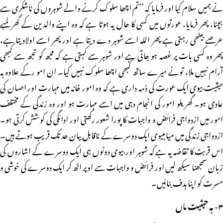
نے ہمیں سلام کیا اور فرمایا کہ ’’تم اچھا سلوک کرنے والے شوہروں کی ناشکری سے
بچنا، پھر فرمایا، عورتوں میں کسی کا حال یہ ہوتا ہے کہ وہ اپنے والدین کے گھر لمبے
عرصے بیٹھی رہتی ہے پھر اللہ اسے شوہر دے دیتا ہے اور پھر اسے اولاد یتا ہے،
پھر وہ کسی بات پر غصہ ہو جاتی ہے اور شوہر سے کہتی ہے کہ مجھ کو تجھ سے کبھی
آرام نہیں ملا، تونے میرے ساتھ کبھی اچھا سلوک نہیں کیا۔ ان امو رکے علاوہ بہ
حیثیت بیوی ایک عورت کی ذمہ داری ہے کہ وہ امور خانہ میں مہارت اور احسان کی
عادی ہو۔ گھریلو امور کی انجام دہی میں اسے مہارت ہو اور وہ زندگی کے مختلف
امور میں ازدواجی فرائض و واجبات کا پورا شعور رکھتی اور ادائگی کی کوشش کرتی ہو۔
ازدواجی زندگی میں میاںبیوی ایک دوسرے کے ناقابل بیان حد تک قریب ہوتے ہیں۔
اس قربت کا تقاضہ یہ ہے کہ شوہر اور بیوی دونوں ہی ایک دوسرے کے اشاروں کی
زبان سمجھنا سیکھ لیں اور فرائض و واجبات سے اوپر اٹھ کر ایک دوسرے کی خوشی و
مسرت کو اپنا ہدف بنائیں۔
۳- بہ حیثیت ماں