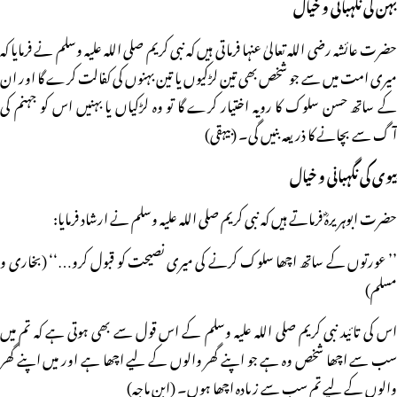
بہن کی نگہبانی و خیال
حضرت عائشہ رضی اللہ تعالیٰ عنہا فرماتی ہیں کہ نبی کریم صلی اللہ علیہ وسلم نے فرمایا کہ
میری امت میں سے جو شخص بھی تین لڑکیوں یا تین بہنوں کی کفالت کرے گا اور ان
کے ساتھ حسن سلوک کا رویہ اختیار کرے گا تو وہ لڑکیاں یا بہنیں اس کو جہنم کی
آگ سے بچانے کا ذریعہ بنیں گی۔ (بیہقی)
بیوی کی نگہبانی و خیال
حضرت ابوہریرہؓ فرماتے ہیں کہ نبی کریم صلی اللہ علیہ وسلم نے ارشاد فرمایا:
’’ عورتوں کے ساتھ اچھا سلوک کرنے کی میری نصیحت کو قبول کرو…‘‘ (بخاری و
مسلم)
اس کی تائید نبی کریم صلی اللہ علیہ وسلم کے اس قول سے بھی ہوتی ہے کہ تم میں
سب سے اچھا شخص وہ ہے جو اپنے گھر والوں کے لیے اچھا ہے اور میں اپنے گھر
والوں کے لیے تم سب سے زیادہ اچھا ہوں۔ (ابن ماجہ)