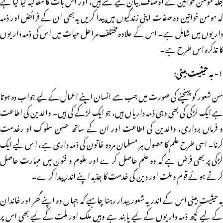
کہ مومن خواتین وہ صفات اپنی زندگیوں میں پیدا کریں یہ بھی ان کے فرائض اور ذمہ
داریوں میں شامل ہے۔ اس کے علاوہ مختلف مراحل حیات میں اس کی ذمہ داریوں
کا تذکرہ اس طرح ہے۔
۱- بہ حیثیت بیٹی:
سن شعور کو پہنچنے کی صورت میں جب سے انسان اپنے اعمال کے لیے جواب دہ ہوتا
ہے ایک لڑکی کی بھی وہی ذمہ داریاں ہیں، جو ایک لڑکے کی ہیں۔ والدین کی اطاعت
و فرماں برداری، والدین کی اطاعت اور ان کے ساتھ حسن سلوک او رخدمت
کرنا۔ اسی طرح علم کا حصول ہر مسلمان مردو خاتون کی ذمہ داری ہے، ا س لیے ایک
لڑکی پر بھی فرض ہے کہ وہ علم حاصل کرے اور علوم و فنون میں مہارت حاصل
کرتے ہوئے قوم و ملت اور دین کی خدمت کا جذبہ اپنے اندر پیدا کرے۔
بہ حیثیت بیٹی اس کے اندر یہ شعور بیدار رہنا چاہیے کہ جہاں وہ اپنے گھر اور خاندان
کے لیے کچھ ذمہ داریوں کے لیے پابند ہے وہیں ملک اور ملت کے لیے بھی اس پر