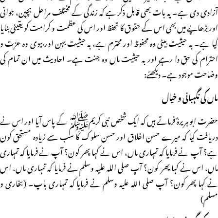
آزادی دی ہے۔ یہ بات بھی قابل ذکر ہے کہ زندگی کے مختلف مراحل بچپن، جوانی
اور بڑھاپے میں بھی اس کے حقوق کا تحفظ اور اس کی عظمت و کرامت کو یقینی بنایا
گیا ہے۔ بہ حیثیت بیٹی وہ محفوظ اور محترم ہے، بہ حیثیت بہن اور بیوی وہ عزت و
احترام کی حق دا رہے اور بہ حیثیت ماں وہ جنت ہے۔ احادیث میں ان تمام کی
وضاحت موجود ہے۔ دیکھئے:
ماں کی نگہبانی و خیال
حضرت ابو ہریرہؓ فرماتے ہیں کہ ایک شخص نبی کریمﷺ کے پاس آیا اور اس نے
دریافت کیا کہ میرے حسن اخلاق اور حسن سلوک کا سب سے زیادہ مستحق کون
ہے؟ آپ نے فرمایا کہ تمہاری ماں، اس نے کہا پھر کون؟ آپ نے فرمایا کہ تمہاری
ماں، اس نے کہا پھر کون؟ آپ صلی اللہ علیہ وسلم نے فرمایا کہ تمہاری ماں، اس
نے کہا پھر کون؟ آپ صلی اللہ علیہ وسلم نے فرمایا کہ تمہاری باپ۔ (بخاری و
مسلم)