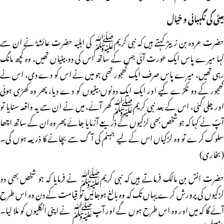
بیٹی کی نگہبانی و خیال
حضرت عروہ بن زبیرؓ کہتے ہیں کہ نبی کریمﷺ کی اہلیہ حضرت عائشہؓ نے ان سے
کہا میرے پاس ایک عورت آئی جس کے ساتھ اس کی دو بیٹیاں تھیں، وہ کچھ مانگ
رہی تھیں، میرے پاس صرف ایک کھجور تھی جو میں نے اس کو دے دی، اس نے
کھجور کے دو ٹکڑے کیے اور ایک ایک دونوں بیٹیوں کو دے دیا، پھر وہ کھڑی ہوئی
اور چلی گئی، اس کے بعد نبی کریمﷺ گھر آئے، میں نے ان سے یہ واقعہ سنایا تو
آپؐ نے کہا کہ جو شخص بھی لڑکیوں کے ذریعے آزمایا جائے پھر وہ ان کے ساتھ اچھا
سلوک کرے تو وہ لڑکیاں اس کے لیے جہنم کی آگ سے بچانے کا ذریعہ ہوں گی۔
(بخاری)
حضرت انسؓ بن مالک فرماتے ہیں کہ نبی کریمﷺ نے فرمایا کہ جو شخص بھی دو
لڑکیوں کی پرورش کرے یہاں تک کہ وہ بالغ ہوجائیں تو قیامت کے دن وہ اس طرح
آئے گا کہ میں اور وہ اس طرح ہوں گے اور آپﷺ نے اپنی انگلیوں کو ملا لیا۔