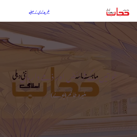
خریداری / عطیہ
خواتین کے فرائض اور ذمے داریاں
منیرہ خانم (پونے)