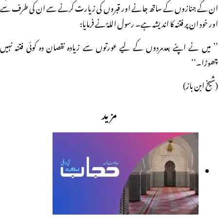
ان کے جنازوں کے ساتھ جانے اور قبروں کی زیارت کرنے سے ان کی طرف سے
اور خود ان پر فتنہ کا اندیشہ ہے۔ رسول اللہؐ نے فرمایا:
’’ میں نے اپنے بعدمردوں کے لیے عورتوں سے زیادہ نقصان دہ کوئی فتنہ نہیں
چھوڑا۔‘‘
(شیخ ابن باز)
مزید