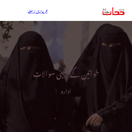
خریداری / عطیہ
خواتین کے فقہی سوالات
ادارہ