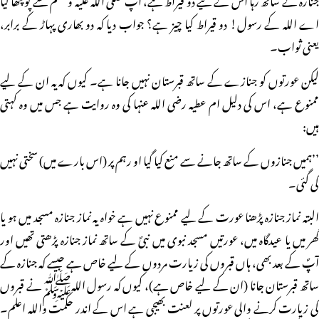
اے اللہ کے رسول! دو قیراط کیا چیز ہے؟ جواب دیا کہ دو بھاری پہاڑ کے برابر،
یعنی ثواب۔
لیکن عورتوں کو جنازے کے ساتھ قبرستان نہیں جانا ہے۔ کیوں کہ یہ ان کے لیے
ممنوع ہے، اس کی دلیل ام عطیہ رضی اللہ عنہا کی وہ روایت ہے جس میں وہ کہتی
ہیں:
’’ہمیں جنازوں کے ساتھ جانے سے منع کیا گیا او رہم پر (اس بارے میں) سختی نہیں
کی گئی۔
البتہ نماز جنازہ پڑھنا عورت کے لیے ممنوع نہیں ہے خواہ یہ نماز جنازہ مسجد میں ہو یا
گھر میں یا عیدگاہ میں، عورتیں مسجد نبوی میں نبیؐ کے ساتھ نماز جنازہ پڑھتی تھیں اور
آپؐ کے بعد بھی، ہاں قبروں کی زیارت مردوں کے لیے خاص ہے جیسے کہ جنازہ کے
ساتھ قبرستان جانا (ان کے لیے خاص ہے)، کیوں کہ رسول اللہﷺنے قبروں
کی زیارت کرنے والی عورتوں پر لعنت بھیجی ہے اس کے اندر حکمت واللہ اعلم۔