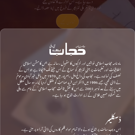
دے رہا ہے۔ اس ادارے کا تعاون کیجیے
اور دینی و تحریکی لٹریچر کے فروغ میں اپنا حصہ ڈالیے۔
تعاون کیجیے
ماہ نامہ حجاب اسلامی خواتین اور لڑکیوں کا مقبول رسالہ ہے جس کا مشن اسلامی
اخلاقیات اور تعلیمات پر مبنی لٹریچر کو سماج کے اس طبقے تک پہنچانا ہے جو اس کے
نصف کی نمائندہ ہے۔ حجاب کی داغ بیل رام پور میں 1970 میں مائل خیرآبادی مرحومؒ
نے ڈالی تھی، جسے 1996 میں ڈاکٹر ابن فرید صاحبؒ کو منتقل کردیا گیا۔ دو سال تعطل
میں رہنے کے بعد نومبر 2003 سے اس کا نقشِ ثالث ‘حجاب اسلامی’ کے نام سے دہلی
سے شمشاد حسین فلاحی کے زیرِ ادارت شائع ہو رہا ہے۔
ڈسکلیمر
اس ویب سائٹ پر شائع ہونے والا تمام مواد قلم کاروں کی ذاتی آراء پر مبنی ہے۔
ادارے کا ان سے متفق ہونا ضروری نہیں۔