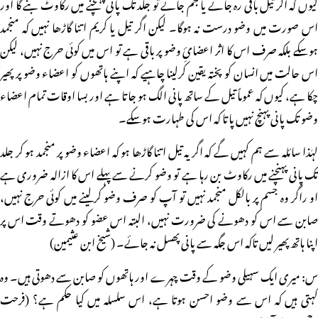
کیوں کہ اگر تیل باقی رہ جائے یا جم جائے تو جلد تک پانی پہنچنے میں رکاوٹ بنے گا اور
اس صورت میں وضو درست نہ ہوگا۔ لیکن اگر تیل یا کریم اتنا گاڑھا نہیں کہ منجمد
ہوسکے بلکہ صرف اس کا اثر اعضائِ وضو پر باقی ہے تو اس میں کوئی حرج نہیں، لیکن
اس حالت میں انسان کو پختہ یقین کرلینا چاہیے کہ اپنے ہاتھوں کو اعضاء وضو پر پھیر
چکا ہے، کیوں کہ عموماً تیل کے ساتھ پانی الگ ہو جاتا ہے اور بسا اوقات تمام اعضاء
وضو تک پانی پہنچ نہیں پاتا کہ اس کی طہارت ہوسکے۔
لہٰذا سائلہ سے ہم کہیں گے کہ اگر یہ تیل اتنا گاڑھا ہو کہ اعضاء وضو پر منجمد ہو کر جلد
تک پانی پہنچنے میں رکاوٹ بن رہا ہے تو وضو کرنے سے پہلے اس کا ازالہ ضروری ہے
او راگر وہ جسم پر بالکل منجمد نہیں تو آپ کو صرف وضو کرلینے میں کوئی حرج نہیں،
صابن سے اس کو دھونے کی ضرورت نہیں، البتہ اس عضو کو دھوتے وقت اس پر
اپنا ہاتھ پھیر لیں تاکہ اس جگہ سے پانی پھسل نہ جائے۔ (شیخ ابن عثیمین)
س: میری ایک سہیلی وضو کے وقت چہرے اور ہاتھوں کو صابن سے دھوتی ہیں۔ وہ
کہتی ہیں کہ اس سے وضو احسن ہوتا ہے، اس سلسلہ میں کیا حکم ہے؟ (فرحت