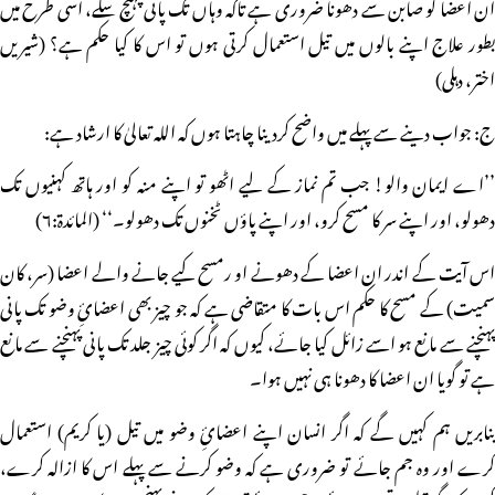
ان اعضا کو صابن سے دھونا ضروری ہے تاکہ وہاں تک پانی پہنچ سکے، اسی طرح میں
بطور علاج اپنے بالوں میں تیل استعمال کرتی ہوں تو اس کا کیا حکم ہے؟ (شیریں
اختر، دہلی)
ج: جواب دینے سے پہلے میں واضح کردینا چاہتا ہوں کہ اللہ تعالیٰ کا ارشاد ہے:
’’اے ایمان والو! جب تم نماز کے لیے اٹھو تو اپنے منہ کو اور ہاتھ کہنیوں تک
دھولو، اور اپنے سر کا مسح کرو، اور اپنے پاؤں ٹخنوں تک دھولو۔‘‘ (المائدۃ:۶)
اس آیت کے اندر ان اعضا کے دھونے او رمسح کیے جانے والے اعضا (سر، کان
سمیت) کے مسح کا حکم اس بات کا متقاضی ہے کہ جو چیز بھی اعضائِ وضو تک پانی
پہنچنے سے مانع ہو اسے زائل کیا جائے، کیوں کہ اگر کوئی چیز جلد تک پانی پہنچنے سے مانع
ہے تو گویا ان اعضا کا دھونا ہی نہیں ہوا۔
بنابریں ہم کہیں گے کہ اگر انسان اپنے اعضائِ وضو میں تیل (یا کریم) استعمال
کرے اور وہ جم جائے تو ضروری ہے کہ وضو کرنے سے پہلے اس کا ازالہ کرے،