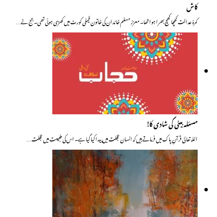
کاش
کمرۂ عدالت کھچا کھچ بھرا ہوا تھا۔ معزز مسلم خاندان کی خاتون فیملی کورٹ میں کھڑی ہوئی تھی۔ جج نے…
مسئلہ بیٹی کی شادی کا!
اللہ تعالیٰ قرآنِ پاک میں فرماتے ہیں کہ انسان عجلت میں پیدا کیا گیا ہے۔ اس کی طبیعت میں عجلت…