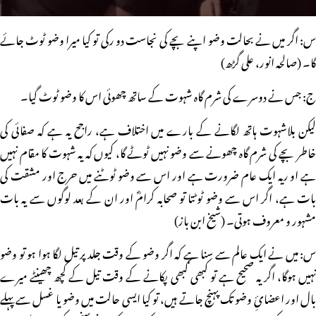
س: اگر میں نے بحالت وضو اپنے بچے کی نجاست دو رکی تو کیا میرا وضو ٹوٹ جائے
گا۔ (صالحہ انور، علی گڑھ)
ج: جس نے دوسرے کی شرم گاہ شہوت کے ساتھ چھوئی اس کا وضو ٹوٹ گیا۔
لیکن بلاشہوت ہاتھ لگانے کے بارے میں اختلاف ہے، راجح یہ ہے کہ صفائی کی
خاطر بچے کی شرم گاہ چھونے سے وضو نہیں ٹوٹے گا، کیوں کہ یہ شہوت کا مقام نہیں
ہے او ریہ ایک عام ضرورت ہے اور اس سے وضو ٹوٹنے میں حرج اور مشقت کی
بات ہے، اگر اس سے وضو ٹوٹتا تو صحابہ کرامؓ اور ان کے بعد لوگوں سے یہ بات
مشہور و معروف ہوتی۔ (شیخ ابن باز)
س: میں نے ایک عالم سے سنا ہے کہ اگر وضو کے وقت جلد پر تیل لگا ہوا ہو تو وضو
نہیں ہوگا، اگر یہ صحیح ہے تو کبھی کبھی پکانے کے وقت تیل کے کچھ چھینٹے میرے
بال اور اعضائِ وضو تک پہنچ جاتے ہیں، تو کیا ایسی حالت میں وضو یا غسل سے پہلے