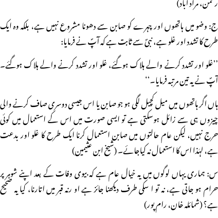
رحمن، مراد آباد)
ج: وضو میں ہاتھوں اور چہرے کو صابن سے دھونا مشروع نہیں ہے، بلکہ وہ ایک
طرح کا تشدد اور غلو ہے، نبیؐ سے ثابت ہے کہ آپؐ نے فرمایا:
’’غلو اور تشدد کرنے والے ہلاک ہوگئے، غلو اور تشدد کرنے والے ہلاک ہوگئے۔
آپؐ نے یہ تین مرتبہ فرمایا۔‘‘
ہاں اگر ہاتھوں میں میل کچیل لگی ہو جو صابن یا اس جیسی دوسری صاف کرنے والی
چیزوں ہی سے زائل ہوسکتی ہے تو ایسی صورت میں اس کے استعمال میں کوئی
حرج نہیں، لیکن عام حالتوں میں صابن استعمال کرنا ایک طرح کا غلو اور بدعت
ہے، لہٰذا اس کا استعمال نہ کیاجائے۔ (شیخ ابن عثیمین)
س: ہماری یہاں لوگوں میں یہ خیال عام ہے کہ بیوی وفات کے بعد اپنے شوہر پر
حرام ہو جاتی ہے، نہ تو ا سکی طرف دیکھنا جائز ہے او رنہ قبر میں اتارنا، کیا یہ صحیح
ہے؟ (شمائلہ خان، رام پور)