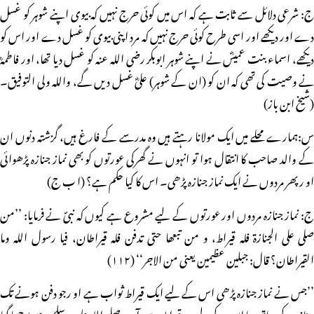
ج: شرعی دلائل سے ثابت ہے کہ اس میں کوئی حرج نہیں کہ بیوی اپنے شوہر کو غسل
دے اور دیکھے اور اسی طرح کوئی حرج نہیں کہ مرد اپنی بیوی کو غسل دے اور اس کو
دیکھے، اسماء بنت عمیسؓ نے اپنے شوہر ابوبکر رضی اللہ عنہ کو غسل دیا تھا، اور فاطمہؓ
نے وصیت کی تھی کہ ان کو (ان کے شوہر) علیؓ غسل دیں گے، واللہ ولی التوفیق۔
(شیخ ابن باز)
س:ہمارے محلے میں ایک مولانا رہتے ہیں وہ مدرسے کے فارغ ہیں، گزشتہ دنوں ان
کے والد صاحب کا انتقال ہوا تو انہوں نے گھرکی عورتوں کو بھی نماز جنازہ پڑھوائی
او رپھر مردوں نے ایک نماز جنازہ پڑھی۔ اس کا کیا حکم ہے؟ (ا ب ج)
ج: نماز جنازہ مردوں اور عورتوں کے لیے مشروع ہے کیوں کہ نبیؐ نے فرمایا: ’’من
صلی علی الجنازۃ فلہ قیراط، و من تبعھا حتی تدفن فلہ قیراطان، فیا رسول اللہ وما
القیراطان؟ قال: جبلین عظیمین یعنی من الاجر‘‘ (۱۱۲)
’’جس نے نماز جنازہ پڑھی اس کے لیے ایک قیراط ثواب ہے او رجو دفن ہونے تک
جنازہ کے ساتھ رہا اس کے لیے دو قیراط ہے، آپ صلی اللہ علیہ و سلم سے پوچھا گیا