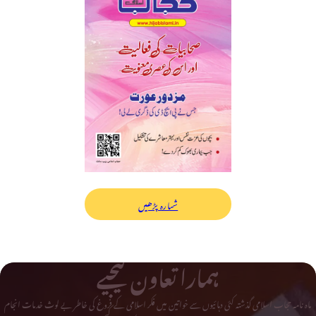
شمارہ پڑھیں
ہمارا تعاون کیجیے
ماہ نامہ حجاب اسلامی گذشتہ کئی دہائیوں سے خواتین میں فکر اسلامی کے فروغ کی خاطر بے لوث خدمات انجام