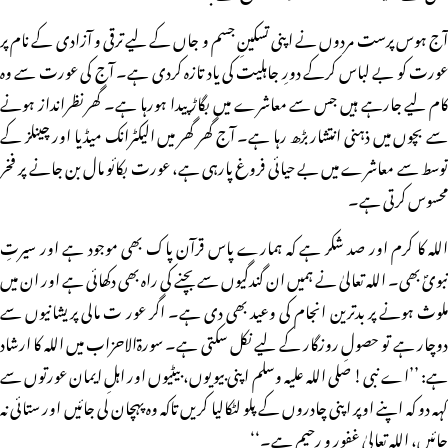
آج ہوس پرست مردوں نے اپنی تسکینِ جسم و جاں کے لیے ترقی و آزادی کے نام پر
عورت کو بے لباس کرکے دورِ جاہلیت کی یاد تازہ کردی ہے۔ آج کی عورت سے وہ
کام لیے جارہے ہیں جس سے معاشرے میں بگاڑ پیدا ہورہا ہے۔ گھر نظرانداز ہونے
سے بچوں میں ذہنی انتشار بڑھ رہا ہے۔ آج گھر گھر میں الیکٹرانک میڈیا اور چینلز کے
توسط سے معاشرے میں بے حیائی فروغ پارہی ہے، عورت بکائو مال بن جانے پر فخر
محسوس کرتی ہے۔
اللہ کا کرم اور صد شکر ہے کہ ہمارے پاس قرآن پاک بھی موجود ہے اور سیرتِ
نبویؐ بھی۔ اللہ تعالیٰ نے ہمیں ان گندگیوں سے بچنے کی راہ بھی دکھائی ہے اور ان میں
ملوث ہونے پر بدترین انجام کی وعید بھی دی ہے۔ اگر عور ت مالی پریشانیوں سے
دوچار ہے تو حصولِ روزگار کے لیے نکل سکتی ہے۔ سورۃالاحزاب میں اللہ کا ارشاد
ہے: ’’اے نبی! صلی اللہ علیہ وسلم اپنی بیویوں، بیٹیوں اور اہلِ ایمان عورتوں سے
کہہ دو کہ اپنے اوپر اپنی چادروں کے پلو لٹکالیا کریں تاکہ وہ پہچان لی جائیں اور ستائی نہ
جائیں، اللہ تعالیٰ غفور و رحیم ہے۔‘‘