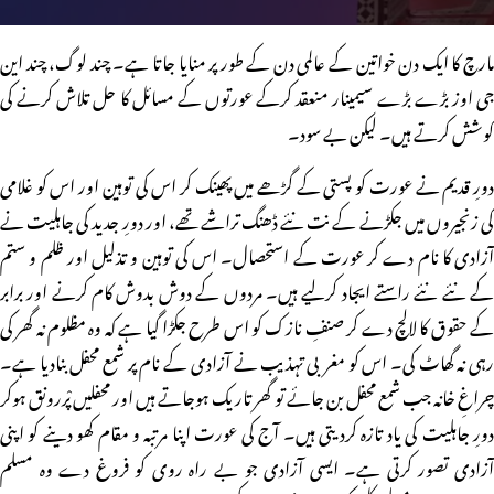
مارچ کا ایک دن خواتین کے عالمی دن کے طور پر منایا جاتا ہے۔ چند لوگ، چند این
جی اوز بڑے بڑے سیمینار منعقد کرکے عورتوں کے مسائل کا حل تلاش کرنے کی
کوشش کرتے ہیں۔ لیکن بے سود۔
دورِ قدیم نے عورت کو پستی کے گڑھے میں پھینک کر اس کی توہین اور اس کو غلامی
کی زنجیروں میں جکڑنے کے نت نئے ڈھنگ تراشے تھے، اور دورِ جدید کی جاہلیت نے
آزادی کا نام دے کر عورت کے استحصال۔ اس کی توہین و تذلیل اور ظلم و ستم
کے نئے نئے راستے ایجاد کرلیے ہیں۔ مردوں کے دوش بدوش کام کرنے اور برابر
کے حقوق کا لالچ دے کر صنفِ نازک کو اس طرح جکڑا گیا ہے کہ وہ مظلوم نہ گھر کی
رہی نہ گھاٹ کی۔ اس کو مغربی تہذیب نے آزادی کے نام پر شمع محفل بنادیا ہے۔
چراغِ خانہ جب شمع محفل بن جائے تو گھر تاریک ہوجاتے ہیں اور محفلیں پْررونق ہوکر
دورِ جاہلیت کی یاد تازہ کردیتی ہیں۔ آج کی عورت اپنا مرتبہ و مقام کھو دینے کو اپنی
آزادی تصور کرتی ہے۔ ایسی آزادی جو بے راہ روی کو فروغ دے وہ مسلم