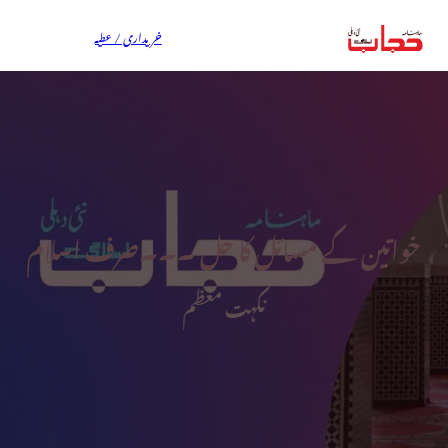
خریداری / عطیہ
خواتین کے مسائل کا حل ۔۔۔صرف اسلام
نکہت معظم