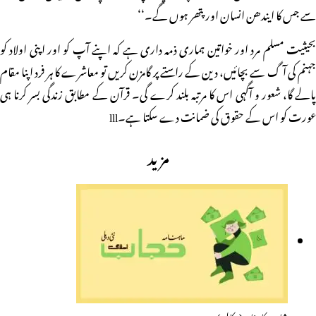
سے جس کا ایندھن انسان اور پتھر ہوں گے۔‘‘
بحیثیت مسلم مرد اور خواتین ہماری ذمہ داری ہے کہ اپنے آپ کو اور اپنی اولاد کو
جہنم کی آگ سے بچائیں، دین کے راستے پر گامزن کریں تو معاشرے کا ہر فرد اپنا مقام
پالے گا، شعور و آگہی اس کا مرتبہ بلند کرے گی۔ قرآن کے مطابق زندگی بسر کرنا ہی
عورت کو اس کے حقوق کی ضمانت دے سکتا ہے۔lll
مزید