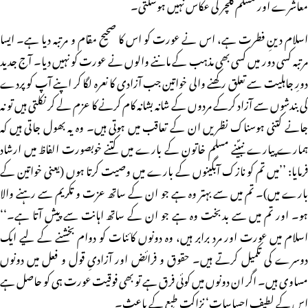
معاشرے اور مسلم کلچر کی عکاس نہیں ہوسکتی۔
اسلام دینِ فطرت ہے، اس نے عورت کو اس کا صحیح مقام و مرتبہ دیا ہے۔ ایسا
مرتبہ کسی دور میں کسی بھی مذہب کے ماننے والوں نے عورت کو نہیں دیا۔ آج جدید
دورِ جاہلیت سے تعلق رکھنے والی خواتین جب آزادی کا نعرہ لگا کر اپنے آپ کو پردے
کی بندشوں سے آزاد کرکے مردوں کے شانہ بشانہ کام کرنے کا عزم لے کر نکلتی ہیں تو نہ
جانے کتنی ہوسناک نظریں ان کے تعاقب میں ہوتی ہیں۔ وہ یہ بھول جاتی ہیں کہ
ہمارے پیارے نبیؐنے مسلم خاتون کے بارے میں کتنے خوبصورت الفاظ میں ارشاد
فرمایا: ’’میں تم کو نازک آبگینوں کے بارے میں وصیت کرتا ہوں (یعنی خواتین کے
بارے میں)۔ تم میں سے بہتر وہ ہے جو ان کے ساتھ عزت و تکریم سے رہنے والا
ہو۔ اور تم میں سے بدبخت وہ ہے جو ان کے ساتھ اہانت سے پیش آتا ہے۔‘‘
اسلام میں عورت اور مرد برابر ہیں، وہ دونوں کائنات کو دوام بخشنے کے لیے ایک
دوسرے کی تکمیل کرتے ہیں۔ حقوق و فرائض اور آزادیِ قول و فعل میں دونوں
مساوی ہیں۔ اگر ان دونوں میں کوئی فرق ہے تو بھی فوقیت عورت ہی کو حاصل ہے
اس کے لطیف احساسات‘ نزاکت طبع کے باعث۔