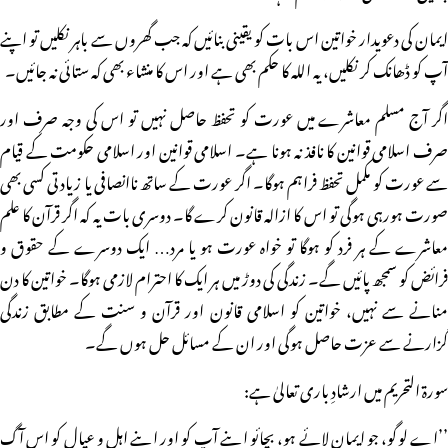
ایمان کی دعویدار خواتین اس بات کو یقینی بنائیں کہ جب گھروں سے باہر نکلیں تو اپنے
آپ کو ڈھانک کر نکلیں، یہ اللہ کا حکم بھی ہے اور اس کا منشاء بھی کہ ستائی نہ جائیں۔
اگر آج مسلم معاشرے میں عورت کو تحفظ حاصل نہیں تو اس کی وجہ صرف اور
صرف اسلامی قوانین کا نافذ نہ ہونا ہے۔ اسلامی قوانین اور اسلامی حکومت کے قیام
سے عورت کو مکمل تحفظ فراہم ہوگا۔ اگر عورت کے ساتھ ناانصافی یا زیادتی کسی بھی
صورت ہورہی ہوگی تو اس کا ازالہ قانون کرے گا۔ دوسری بات یہ کہ اگر قرآن کا علم
معاشرے کے ہر فرد کو ہوگا تو خواہ عورت ہو یا مرد… ایک دوسرے کے حقوق و
فرائض کو سمجھ پائیں گے۔ زندگی کی دوڑ میں ہر ایک کا احترام لازمی ہوگا۔ خواتین کا دن
منانے سے نہیں، خواتین کو اسلامی قانون اور قرآن و سنت کے مطابق زندگی
گزارنے سے عزت حاصل ہوگی اور ان کے مسائل حل ہوں گے۔
سورۃ التحریم میں ارشادِ باری تعالیٰ ہے:
’’اے لوگو، جو ایمان لائے ہو، بچائو اپنے آپ کو اور اپنے اہل و عیال کو اس آگ