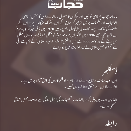
ماہ نامہ حجاب اسلامی خواتین اور لڑکیوں کا مقبول رسالہ ہے جس کا مشن اسلامی
اخلاقیات اور تعلیمات پر مبنی لٹریچر کو سماج کے اس طبقے تک پہنچانا ہے جو اس کے
نصف کی نمائندہ ہے۔ حجاب کی داغ بیل رام پور میں 1970 میں مائل خیرآبادی مرحومؒ
نے ڈالی تھی، جسے 1996 میں ڈاکٹر ابن فرید صاحبؒ کو منتقل کردیا گیا۔ دو سال تعطل
میں رہنے کے بعد نومبر 2003 سے اس کا نقشِ ثالث ‘حجاب اسلامی’ کے نام سے دہلی
سے شمشاد حسین فلاحی کے زیرِ ادارت شائع ہو رہا ہے۔
ڈسکلیمر
اس ویب سائٹ پر شائع ہونے والا تمام مواد قلم کاروں کی ذاتی آراء پر مبنی ہے۔
ادارے کا ان سے متفق ہونا ضروری نہیں۔
افسانوی ادب میں پیش کردہ واقعات و شخصیات کی اصل زندگی سے مماثلت محض اتفاقی
سمجھی جائے۔
رابطہ