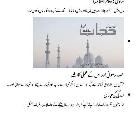
شادی کا پیغام (مکالمہ)
ماں: بیٹی! اٹھو، جاؤدودھ میں پانی ملادو۔ بیٹی: نا بابا … مجھ سے تو یہ نہ ہوگا۔ ماں: کیوں نہ…
حب رسولؐ اور اس کے عملی تقاضے
قرآن میں اللہ تعالیٰ فرماتا ہے: کہہ دو اے نبی! اگر تمہارے باپ اور تمہارے بیٹے اور تمہارے بھائی اور…
زندگی کی تیاری
ذرا ماضی پر نظر دوڑائے اور اپنے آپ کو ہزار دو ہزار سال پیچھے لے جائیے ۔ ہر طرف جنگل…