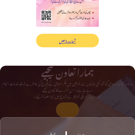
شمارہ پڑھیں
ہمارا تعاون کیجیے
ماہ نامہ حجاب اسلامی گذشتہ کئی دہائیوں سے خواتین میں فکر اسلامی کے فروغ کی خاطر بے لوث خدمات انجام
دے رہا ہے۔ اس ادارے کا تعاون کیجیے
اور دینی و تحریکی لٹریچر کے فروغ میں اپنا حصہ ڈالیے۔
تعاون کیجیے