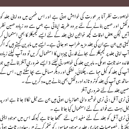
خوبصورت نظر آنا ہر عورت کی خواہش ہوتی ہے اور اس ضمن میں وہ اپنی جلد کو
دلکش اور حسین بنانے کے لئے ہر وہ طریقہ اپناتی ہے جس سے وہ زیادہ حسین نظر
آئیں لیکن بعض اوقات کچھ خواتین اپنی جلد کے لئے ایسے کیمیکلز کا بھی استعمال کر
لیتی ہیں جن سےان کی جلد مزید خراب ہو جاتی ہے۔ ایسے میں ماہرین کہتے ہیں کہ اگر
آپ اپنی جلد پر کیمیکلز کے بجائے قدرتی چیزوں کا استعمال کر یں تو وہ آپ کیلئے زیادہ
فائدہ مند ثابت ہوںگی۔ ماہرین جلد کی خوبصورتی کیلئے 3 ایسے ضروری آئلز بتاتے ہیں جو
آپ کی جلد کو کیل مہا سے ، چکنائی، خشکی اور دیگر مسائل سے بچا سکتے ہیں ، اس کے
ساتھ ہی آپ کی جلد کوتر و تازہ اور دلکش بھی بنانے میں مدد کر یں گے ۔
حسین جلد کے لئے ضروری آئلز
ٹی ٹری آئل : ٹی ٹری خوشبو والی جھاڑیاں ہوتی ہیں جن سے تیل نکالا جا تا ہے اور یہ
تیل بہت سے فوائد کے لئے استعمال کیا جا تا ہے ۔
ٹی ٹری آئل کو جلد کے لئے مفید اس لئے سمجھا جا تا ہے کیونکہ اس میں موجود اینٹی
بیکٹریل خصوصیات ہماری جلد پر موجود مہاسوں کو ختم کرنے میں معاون ثابت ہوتی