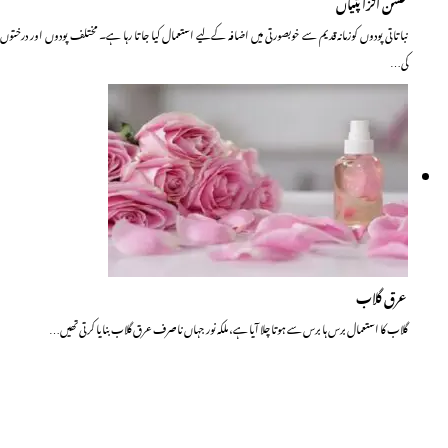
حسن افزا پتیاں
نباتاتی پودوں کوزمانہ قدیم سے خوبصورتی میں اضافہ کے لیے استعمال کیا جاتا رہا ہے۔ مختلف پودوں اور درختوں
کی…
عرق گلاب
گلاب کا استعمال برس ہا برس سے ہوتا چلا آیا ہے، ملکہ نور جہاں ناصرف عرق گلاب بنایا کرتی تھیں…