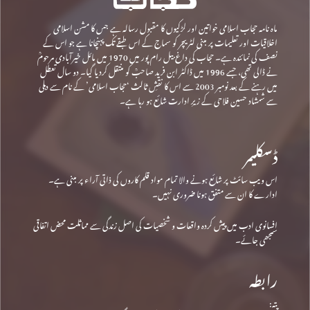
ماہ نامہ حجاب اسلامی خواتین اور لڑکیوں کا مقبول رسالہ ہے جس کا مشن اسلامی
اخلاقیات اور تعلیمات پر مبنی لٹریچر کو سماج کے اس طبقے تک پہنچانا ہے جو اس کے
نصف کی نمائندہ ہے۔ حجاب کی داغ بیل رام پور میں 1970 میں مائل خیرآبادی مرحومؒ
نے ڈالی تھی، جسے 1996 میں ڈاکٹر ابن فرید صاحبؒ کو منتقل کردیا گیا۔ دو سال تعطل
میں رہنے کے بعد نومبر 2003 سے اس کا نقشِ ثالث ‘حجاب اسلامی’ کے نام سے دہلی
سے شمشاد حسین فلاحی کے زیرِ ادارت شائع ہو رہا ہے۔
ڈسکلیمر
اس ویب سائٹ پر شائع ہونے والا تمام مواد قلم کاروں کی ذاتی آراء پر مبنی ہے۔
ادارے کا ان سے متفق ہونا ضروری نہیں۔
افسانوی ادب میں پیش کردہ واقعات و شخصیات کی اصل زندگی سے مماثلت محض اتفاقی
سمجھی جائے۔
رابطہ
پتہ: