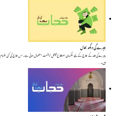
چہرے کی دیکھ بھال
چہرے کی جلد کے علاج کے لیے انگریزی اصطلاح فیشل ٹریٹمنٹ استعمال ہوتی ہے۔ اس علاج کی کئی اقسام
ہیں۔…