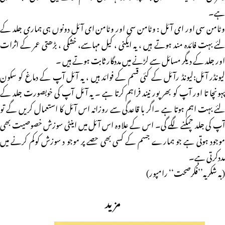
ہے۔
وٹامن سی اور ای آئل : وٹامن سی اور وٹامن ای آئل دونوں ہی ہماری جلد کے
لئے بہت فائدہ مند ہوتے ہیں ، یہ ایکنی ، کیل مہاسے، خشکی ، بڑھتی عمر کے اثرات
اور جلد کے دیگر مسائل سے لڑنے میں مددگار ثابت ہوتے ہیں ۔
لیونڈر آئل:لیونڈ رآئل کے کئی قسم کے فوائد ہیں ، یہ آئل آپ کے دماغ کو سکون
پہونچا تا اور آپ کو بھر پور نیند فراہم کرتا ہے ۔ یہ آئل آپ کی خوبصورت جلد کے
لئے بہت اہم ہوتا ہے ۔اگر با قاعدگی سے روزانہ اس آئل کا استعمال کریں گے تو
آپ کی جلد چمکنے لگے گی۔ اس کے علاوہ اس آئل میں اینٹی سوزش خصوصیت بھی
موجود ہوتی ہے جو ہمارے جسم کے کسی بھی حصے پر موجو د سوزش کوکم کرنے میں
مددکرتی ہے۔
(بہ شکریہ’’فکرصحت‘‘ رامپور)
مزید