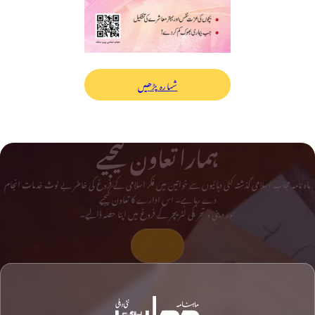
شمارہ پڑھیں
ہمارا تعاون کیجیے
ماہ نامہ حجاب اسلامی گذشتہ کئی دہائیوں سے خواتین میں فکر اسلامی کے فروغ کی خاطر بے لوث خدمات انجام
دے رہا ہے۔ اس ادارے کا تعاون کیجیے
اور دینی و تحریکی لٹریچر کے فروغ میں اپنا حصہ ڈالیے۔
تعاون کیجیے