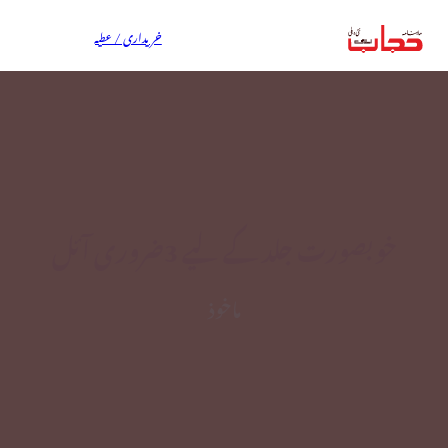
خریداری / عطیہ
خوبصورت جلد کے لیے 3ضروری آئل
ماخوذ