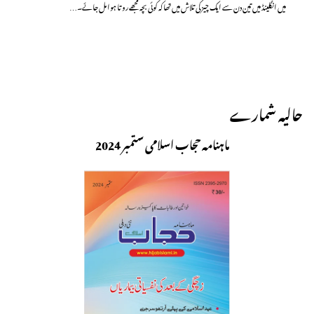
میں انگلینڈ میں تین دن سے ایک چیز کی تلاش میں تھا کہ کوئی بچہ مجھے روتا ہوا مل جائے۔…
حالیہ شمارے
ماہنامہ حجاب اسلامی ستمبر 2024