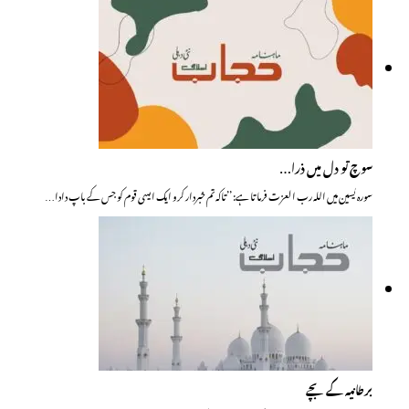
سوچ تو دل میں ذرا…
سورہ یٰسین میں اللہ رب العزت فرماتا ہے: ’’تاکہ تم خبردار کرو ایک ایسی قوم کو جس کے باپ دادا…
برطانیہ کے بچے