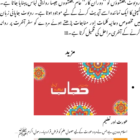
روبوٹ بھکشوؤں کو ’’دوران کار‘‘ عام بھکشووں جیسا روایتی لباس پہنایا جاتا ہے۔
کمپنی کا ایک نمائندہ اسے آپریٹ کرنے کے لیے موجود ہوتا ہے۔ روبوٹ جاپانی زبان
میں مخصوص دعائیہ کلمات اور مناجات پڑھتے ہوئے مردے کو سفر آخرت پر روانہ
کرنے کے آخری مراحل کی تکمیل کرتا ہے۔lll
مزید
عورت اور تعلیم
اسلام وہ دین ہے جس نے مرد و عورت کے لیے حصولِ علم کو فرض قرار دیا۔ رسولِ اکرم ﷺ…