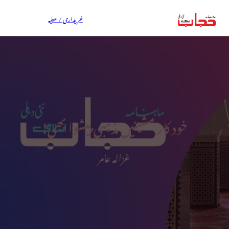
خریداری / عطیہ
خود کار مشینیں مذہبی پیشوا بھی!
غزالہ عامر