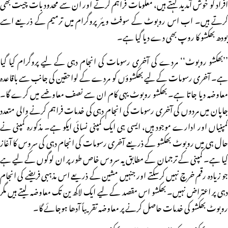
افراد کو خوش آمدید کہتے ہیں، معلومات فراہم کرتے اور ان سے محدود بات چیت بھی
کرتے ہیں۔ اب اس روبوٹ کے سوفٹ ویئر پروگرام میں ترمیم کے ذریعے اسے
بودھ بھکشو کا روپ بھی دے دیا گیا ہے۔
’’بھکشو روبوٹ‘‘ مردے کی آخری رسومات کی انجام دہی کے لیے پروگرام کیا گیا
ہے۔ آخری رسومات کے لیے بھکشوؤں کو مردے کے لواحقین کی جانب سے باقاعدہ
معاوضہ دیا جاتا ہے۔ بھکشو روبوٹ یہی کام ان سے نصف معاوضے میں کرے گا۔
جاپان میں مردوں کی آخری رسومات کی انجام دہی کی خدمات فراہم کرنے والی متعدد
کمپنیاں اور ادارے موجود ہیں، ایسی ہی ایک کمپنی نسائی ایکو ہے۔ مذکورہ کمپنی نے
حال ہی میں روبوٹ بھکشو کے ذریعے آخری رسومات کی انجام دہی کی سروس کا آغاز
کیا ہے۔ کمپنی کے ترجمان کے مطابق یہ سروس خاص طور پر ان لوگوں کے لیے ہے
جو زیادہ رقم خرچ نہیں کرسکتے اور جنہیں مشین کے ذریعے اس مذہبی فریضے کی انجام
دہی پر اعتراض نہیں۔ بھکشو اس مقصد کے لیے ایک لاکھ ین تک معاوضہ لیتے ہیں مگر
روبوٹ بھکشو کی خدمات حاصل کرنے پر معاوضہ تقریباً آدھا ہوجائے گا۔