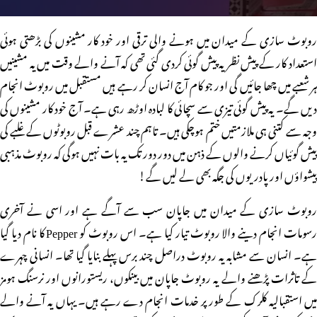
روبوٹ سازی کے میدان میں ہونے والی ترقی اور خود کار مشینوں کی بڑھتی ہوئی
استعداد کار کے پیش نظر یہ پیش گوئی کردی گئی تھی کہ آنے والے وقت میں یہ مشینیں
ہر شعبے میں چھا جائیں گی اور جو کام آج انسان کر رہے ہیں مستقبل میں روبوٹ انجام
دیں گے۔ یہ پیش گوئی تیزی سے سچائی کا لبادہ اوڑھ رہی ہے۔ آج خود کار مشینوں کی
وجہ سے کتنی ہی ملازمتیں ختم ہوچکی ہیں۔ تاہم چند عشرے قبل روبوٹوں کے غلبے کی
پیش گوئیاں کرنے والوں کے ذہن میں دور دور تک یہ بات نہیں ہوگی کہ روبوٹ مذہبی
پیشواؤں اور پادریوں کی جگہ بھی لے لیں گے!
روبوٹ سازی کے میدان میں جاپان سب سے آگے ہے اور اسی نے آخری
رسومات انجام دینے والا روبوٹ تیار کیا ہے۔ اس روبوٹ کو Pepper کا نام دیا گیا
ہے۔ انسان سے مشابہ یہ روبوٹ دراصل چند برس پہلے بنایا گیا تھا۔ انسانی چہرے
کے تاثرات پڑھنے والے یہ روبوٹ جاپان میں بینکوں، ریستورانوں اور نرسنگ ہومز
میں استقبالیہ کلرک کے طور پر خدمات انجام دے رہے ہیں۔ یہاں یہ آنے والے