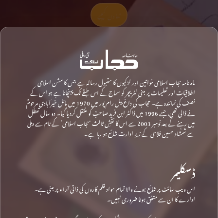
تعاون کیجیے
ماہ نامہ حجاب اسلامی خواتین اور لڑکیوں کا مقبول رسالہ ہے جس کا مشن اسلامی
اخلاقیات اور تعلیمات پر مبنی لٹریچر کو سماج کے اس طبقے تک پہنچانا ہے جو اس کے
نصف کی نمائندہ ہے۔ حجاب کی داغ بیل رام پور میں 1970 میں مائل خیرآبادی مرحومؒ
نے ڈالی تھی، جسے 1996 میں ڈاکٹر ابن فرید صاحبؒ کو منتقل کردیا گیا۔ دو سال تعطل
میں رہنے کے بعد نومبر 2003 سے اس کا نقشِ ثالث ‘حجاب اسلامی’ کے نام سے دہلی
سے شمشاد حسین فلاحی کے زیرِ ادارت شائع ہو رہا ہے۔
ڈسکلیمر
اس ویب سائٹ پر شائع ہونے والا تمام مواد قلم کاروں کی ذاتی آراء پر مبنی ہے۔
ادارے کا ان سے متفق ہونا ضروری نہیں۔