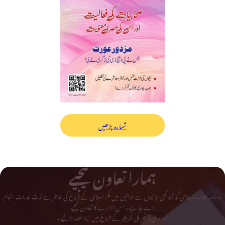
شمارہ پڑھیں
ہمارا تعاون کیجیے
ماہ نامہ حجاب اسلامی گذشتہ کئی دہائیوں سے خواتین میں فکر اسلامی کے فروغ کی خاطر بے لوث خدمات انجام
دے رہا ہے۔ اس ادارے کا تعاون کیجیے
اور دینی و تحریکی لٹریچر کے فروغ میں اپنا حصہ ڈالیے۔