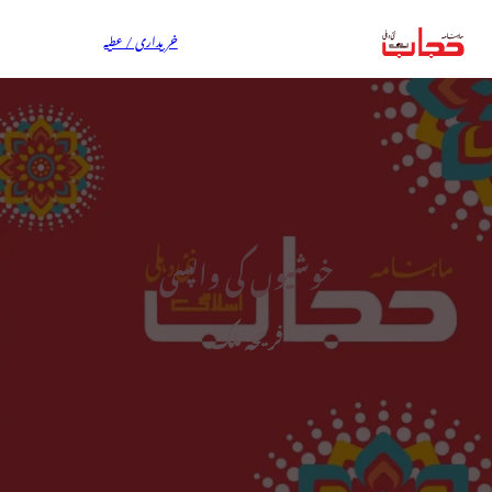
خریداری / عطیہ
خوشیوں کی واپسی
فریحہ ملک