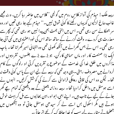
ربیعہ ملک! میڈم کی آواز کلاس روم میں گونجی ’’کلاس میں حاضر رہا کریں، ورنہ مجھے
غائب دماغ لڑکیوں کو یہاں رکھنے کا کوئی شوق نہیں۔‘‘ میڈم کہے جا رہی تھیں اور وہ
سر جھکائے سن رہی تھی۔ اس میں اتنی ہمت بھی پیدا نہیں ہو رہی تھی کہ ٹیچر سے
معذرت ہی کردے۔ وقت گزرنے کے ساتھ ساتھ اس کی خود اعتمادی میں کمی آئی جا
رہی تھی۔ اس نے جس گھرانے میں آنکھ کھولی تھی وہ انتہائی امیر گھرانا تھا۔ باپ
ایک بڑا صنعت کار اور ماں سماجی کارکن، جو بڑے بڑے جلسوں، تقریبوں اور
مذاکروں میں خلق خدا کی خدمت کے موضوع پر تقریریں کرتی او رلوگوں کے کام
کروانے میں مصروف رہتی۔ یہی وجہ تھی کہ ربیعہ کے لیے ان کے پاس کوئی وقت نہ
تھا۔ لیکن وہ اس کی تلافی روپیکی فراوانی سے کرنے کی کوشش کرتیں۔ انہوں نے
اسے ہوسٹل میں داخل کرا دیا تھا۔ ربیعہ روزانہ چھٹی کے بعد دیکھتی کہ تمام بچے گھر
جانے کے لیے بے تاب ہیں۔ اپنے امی،ابو اور بہن بھائیوں سے مل کر بہت خوش
ہوتے ہیں مگر اسکول بس اسے لے کر سیدھی ہوسٹل جاتی تو وہ آنکھوں میں
جھلملاتے ستارے لیے سب کو خدا حافظ کہہ کر نیچے اتر جاتی۔