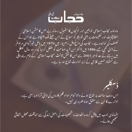
ماہ نامہ حجاب اسلامی خواتین اور لڑکیوں کا مقبول رسالہ ہے جس کا مشن اسلامی
اخلاقیات اور تعلیمات پر مبنی لٹریچر کو سماج کے اس طبقے تک پہنچانا ہے جو اس کے
نصف کی نمائندہ ہے۔ حجاب کی داغ بیل رام پور میں 1970 میں مائل خیرآبادی مرحومؒ
نے ڈالی تھی، جسے 1996 میں ڈاکٹر ابن فرید صاحبؒ کو منتقل کردیا گیا۔ دو سال تعطل
میں رہنے کے بعد نومبر 2003 سے اس کا نقشِ ثالث ‘حجاب اسلامی’ کے نام سے دہلی
سے شمشاد حسین فلاحی کے زیرِ ادارت شائع ہو رہا ہے۔
ڈسکلیمر
اس ویب سائٹ پر شائع ہونے والا تمام مواد قلم کاروں کی ذاتی آراء پر مبنی ہے۔
ادارے کا ان سے متفق ہونا ضروری نہیں۔
افسانوی ادب میں پیش کردہ واقعات و شخصیات کی اصل زندگی سے مماثلت محض اتفاقی
سمجھی جائے۔