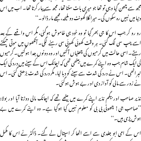
مجھ سے چھن گیا وہی تو تھا جو میری بات سنتا تھا، مجھ سے پیار کرتا تھا۔ اب میں اس
دنیا میں نہیں رہ سکوں گی۔ میرا گلا گھونٹ دو ملیحہ، مجھے مار ڈالو۔‘‘
رو رو کر جب اس کا جی بھر گیا تو وہ خود ہی خاموش ہوگئی، مگر اس واقعے کے بعد
اسے چپ سی لگ گئی۔ ہر وقت کھوئی کھوئی سی رہنے لگی۔ آنکھوں میں موتی چمکتے
رہتے۔ اسی حالت میں گرمیوں کی چھٹیاں آگئیں اور وہ دونوں جدا ہوگئیں۔ گرمیوں
کی ایک شام جب وہ اپنے کمرے میں بیٹھی تھی کہ اچانک اس کے سینے میں درد کی ایک
لہر اٹھی۔ اس نے درد کی شدت سے سینے کو دبا لیا، مگر درد کی شدت بڑھتی گئی۔ اس
نے زور سے مالی کو آواز دی اور بے ہوش ہوگئی۔
نذیر صاحب اور بیگم نذیر اپنے کمرے میں بیٹھے تھے کہ اچانک مالی دوڑتا آیا اور بولا:
’’صاحب جی! چھوٹی بی بی کو معلوم نہیں کیا ہوگیا ہے۔ وہ اپنے کمرے میں بے
ہوش پڑی ہیں۔‘‘
اس کے امی ابو جلدی سے اسے اٹھا کر اسپتال لے گئے۔ ڈاکٹر نے اس کا مکمل