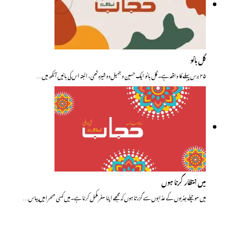
گل بانو
۴۵ برس پہلے کا واقعہ ہے۔ گل بانو ایک حسین و جمیل دوشیزہ تھی، البتہ اس کی بائیں آنکھ میں…
میں انتظار کرتا ہوں
میں سوتیلے جذبوں کے عذابوں سے گزرتا ہوں کہ مجھے اپنا سفر مکمل کرنا ہے۔ میں کسی صحرا میں پیاس…