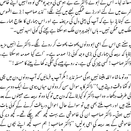
معائنہ کیا۔ اس کے ابو نے ڈاکٹر سے بے ہوشی کی وجہ پوچھی تو وہ انہیں اپنے خاص
کمرے میں لے گئے اور بڑے غمگین لہجے میں کہنے لگے: ’’نذیر صاحب! بڑے افسوس
سے کہنا پڑ رہا ہے کہ آپ کی بیٹی دل کی مریضہ ہے اور اس بیماری کا علاج ہمارے
ملک میں ممکن نہیں۔ ہاں البتہ بیرون ملک ہوسکتا ہے بچنے کی کوئی امید نہیں۔‘‘
یہ سنتے ہی اس کے امی ابو دونوں پھوٹ پھوٹ کر رونے لگے۔ ڈاکٹر نے انہیں مزید
بتایا کہ ربیعہ کی بیماری کی بڑی وجہ کوئی بڑا صدمہ ہے۔ ’اسے کیا صدمہ ہوسکتا ہے،
ڈاکٹر صاحب! کسی چیز کی کمی ہے، نہ روپے پیسے کی تنگی نہ کھانے پینے کا مسئلہ!‘‘
’’وہ تو ماشاء اللہ یقینا نہیں ہوگی مسٹر نذیر! مگر آپ یہ فرمائیں کہ آپ دونوں دن میں بچی
کو کتنا وقت دیتے ہیں؟‘‘ ڈاکٹر کا یہ سوال سن کر دونوں میاں بیوی نے ایک دوسرے
کی طرف دیکھا۔ وہ اب ڈاکٹر کو کیا بتاتے کہ دن میں تو کیا وہ تو ربیعہ سے مہینوں کے بعد
ملتے ہیں اور جب ملتے بھی ہیں تو سوائے حال احوال دریافت کرنے کے کوئی بات
نہیں ہوتی۔ ڈاکٹر صاحب ان کی خاموشی سے بہت کچھ سمجھ چکے تھے۔ کچھ دیر کی
خاموشی کے بعد ربیعہ کی امی بولیں: ’’ڈاکٹر صاحب! ہم سب کچھ اپنے بچوں کے