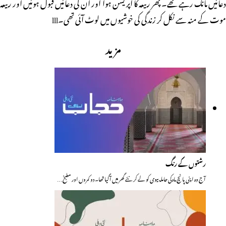
دعائیں مانگ رہے تھے۔ پھر ربیعہ کا آپریشن ہوا اور ان کی دعائیں قبول ہوئیں اور ربیعہ
موت کے منہ سے نکل کر زندگی کی خوشیوں میں لوٹ آئی تھی۔lll
مزید
رشتوں کے رنگ
آج وہ اپنی پانچ ماہ کی حاملہ بیوی کو لے کر نئے گھر میں آگیا تھا۔ دو کمروں اور مطبخ…