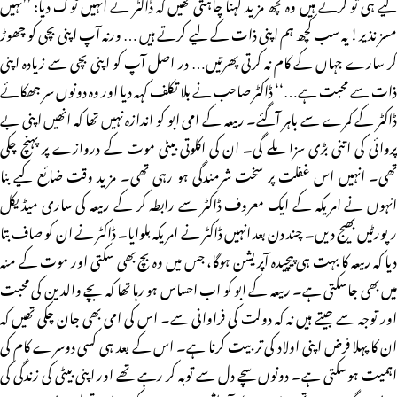
لیے ہی تو کرتے ہیں وہ کچھ مزید کہنا چاہتی تھیں کہ ڈاکٹر نے انہیں ٹوک دیا: ’’نہیں
مسز نذیر! یہ سب کچھ ہم اپنی ذات کے لیے کرتے ہیں … ورنہ آپ اپنی بچی کو چھوڑ
کر سارے جہاں کے کام نہ کرتی پھرتیں… در اصل آپ کو اپنی بچی سے زیادہ اپنی
ذات سے محبت ہے…‘‘ ڈاکٹر صاحب نے بلا تکلف کہہ دیا اور وہ دونوں سر جھکائے
ڈاکٹر کے کمرے سے باہر آگئے۔ ربیعہ کے امی ابو کو اندازہ نہیں تھا کہ انھیں اپنی بے
پروائی کی اتنی بڑی سزا ملے گی۔ ان کی اکلوتی بیٹی موت کے دروازے پر پہنچ چکی
تھی۔ انہیں اس غفلت پر سخت شرمندگی ہو رہی تھی۔ مزید وقت ضائع کیے بنا
انہوں نے امریکہ کے ایک معروف ڈاکٹر سے رابطہ کر کے ربیعہ کی ساری میڈیکل
رپورٹیں بھیج دیں۔ چند دن بعد انہیں ڈاکٹر نے امریکہ بلوایا۔ ڈاکٹر نے ان کو صاف بتا
دیا کہ ربیعہ کا بہت ہی پیچیدہ آپریشن ہوگا، جس میں وہ بچ بھی سکتی اور موت کے منہ
میں بھی جاسکتی ہے۔ ربیعہ کے ابو کو اب احساس ہو رہا تھا کہ بچے والدین کی محبت
اور توجہ سے جیتے ہیں نہ کہ دولت کی فراوانی سے۔ اس کی امی بھی جان چکی تھیں کہ
ان کا پہلا فرض اپنی اولاد کی تربیت کرنا ہے۔ اس کے بعد ہی کسی دوسرے کام کی
اہمیت ہوسکتی ہے۔ دونوں سچے دل سے توبہ کر رہے تھے اور اپنی بیٹی کی زندگی کی