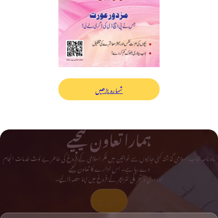
شمارہ پڑھیں
ہمارا تعاون کیجیے
ماہ نامہ حجاب اسلامی گذشتہ کئی دہائیوں سے خواتین میں فکر اسلامی کے فروغ کی خاطر بے لوث خدمات انجام
دے رہا ہے۔ اس ادارے کا تعاون کیجیے
اور دینی و تحریکی لٹریچر کے فروغ میں اپنا حصہ ڈالیے۔
تعاون کیجیے