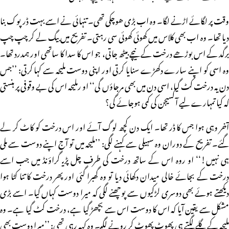
وقت پر لگائے اڑنے لگا۔ وہ اب بڑی ھوچکی تھی۔ تنہائی نے اسے بہت ڈرپوک بنا
دیا تھا۔ وہ اب بھی کلاس میں کھوئی کھوئی سی رہتی۔ تفریح میں بیگ لے کر چپ چپ
برگد کے اس بوڑھے درخت کے نیچے بیٹھ جاتی، جو اس کا سدا کا ساتھی اور ہمدرد تھا۔
وہ اسی کو اپنے سارے دکھڑے سنایا کرتی اور اپنی دوست ملیحہ سے کہا کرتی: ’’جس
دن یہ درخت کٹ گیا، اسی دن میں بھی مرجاؤں گی‘‘ او رملیحہ اس کی بے وقوفی پر ہنستی
کہ کیا تمہارے لیے آکسیجن کی کمی ہوجائے گی؟
آخر وہی ہوا جس کا ڈر تھا۔ ایک دن کچھ لوگ آئے اور اس درخت کو کاٹ کر لے
گئے۔ تفریح کے دوران وہ سہیلی سے کہنے لگی: ’’ملیحہ میں تو آج اپنے دوست سے ملی
ہی نہیں!‘‘ او روہ اس کے ساتھ درخت کی طرف چل پڑیـ گراؤنڈ میں جب اسے
درخت کے بجائے خالی میدان دکھائی دیا تو وہ گھبرا گئی اور پھر درخت کا تنا کٹا ہوا
دیکھتے ہوئے بھی دوسری لڑکیوں سے پوچھنے لگی کہ میرا دوست کہاں گیا۔ اسے بڑی
مشکل سے یقین آیا کہ اس کا دوست اس سے بچھڑ گیا ہے، درخت کٹ گیا ہے۔ وہ
ملیحہ کے گلے لگتے ہی پھوٹ پھوٹ کر رونے لگیـ۔ وہ کہہ رہی تھی: ’’میرا دوست بھی