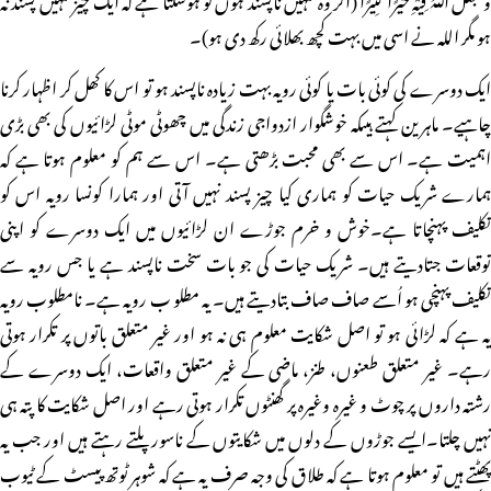
ہو مگر اللہ نے اسی میں بہت کچھ بھلائی رکھ دی ہو)۔
ایک دوسرے کی کوئی بات یا کوئی رویہ بہت زیادہ ناپسند ہو تو اس کا کھل کر اظہار کرنا
چاہیے۔ ماہرین کہتے ہیںکہ خوشگوار ازدواجی زندگی میں چھوٹی موٹی لڑائیوں کی بھی بڑی
اہمیت ہے۔ اس سے بھی محبت بڑھتی ہے۔ اس سے ہم کو معلوم ہوتا ہے کہ
ہمارے شریک حیات کو ہماری کیا چیز پسند نہیں آتی اور ہمارا کونسا رویہ اس کو
تکلیف پہنچاتا ہے۔خوش و خرم جوڑے ان لڑائیوں میں ایک دوسرے کو اپنی
توقعات جتادیتے ہیں۔ شریک حیات کی جو بات سخت ناپسند ہے یا جس رویہ سے
تکلیف پہنچی ہو اُسے صاف صاف بتادیتے ہیں۔ یہ مطلو ب رویہ ہے۔ نامطلوب رویہ
یہ ہے کہ لڑائی ہو تو اصل شکایت معلوم ہی نہ ہو اور غیر متعلق باتوں پر تکرار ہوتی
رہے۔ غیر متعلق طعنوں، طنز، ماضی کے غیر متعلق واقعات، ایک دوسرے کے
رشتہ داروں پر چوٹ و غیرہ وغیرہ پر گھنٹوں تکرار ہوتی رہے اور اصل شکایت کا پتہ ہی
نہیں چلتا۔ایسے جوڑوں کے دلوں میں شکایتوں کے ناسور پلتے رہتے ہیں اور جب یہ
پھٹتے ہیں تو معلوم ہوتا ہے کہ طلاق کی وجہ صرف یہ ہے کہ شوہر ٹوتھ پیسٹ کے ٹیوب