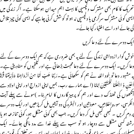
تحریک کا کام بھی مشترک دلچسپی کا بہت اہم میدان ہوسکتا ہے۔ اگر زندگی میں
ایسی کو ئی مشترک سرگرمی یا دلچسپی نہ ہو تو کوشش کرنی چاہیے کہ ایسی کوئی چیز تلاش
کی جائے اور اسے اختیار کیا جائے۔
ایک دوسرے کے لئے د عا کریں
خوش گوار ازدواجی زندگی کے لئے یہ بھی ضروری ہے کہ ہم ایک دوسرے کے لئے
دعا کریں۔ ایک دوسرے کے لئے دعا محبت بڑھاتی ہے اور تلخیوں کو مٹادیتی ہے۔
یہ مشہور دعا تو خود اللہ نے ہم کو سکھائی ہے۔رَبَّنَا ھَبْ لَنَا مِنْ اَزْوَاجِنَا وَذُرِّیّٰتِنَا قُرَّۃَ
اَعْیُنٍ وَّ اجْعَلْنَا لِلْمُتَّقِیْنَ اِمَامًا (اے ہمارے رب، ہمیں اپنی ازواج اور اپنی اولاد سے
آنکھوں کی ٹھنڈک دے اور ہم کو پرہیز گاروں کا امام بنا۔ )سونے سے پہلے آیت
الکرسی، سورہ اخلاص، معوذتین اور البقرہ کی دو آیتیں مل کر پڑھیں اور ایک دوسرے
پر دم کریں ۔ کبھی کبھی مل کر دعا کریں۔ جب بھی کوئی مشکل ہو، کوئی تنازعہ ہو یا
رشتہ کسی مشکل سے دوچار ہو تو سب سے پہلے خدا سے مدد مانگی جائے۔ ایک
مسلمان کی سب سے بڑی قوت ، دعا ، خدا پر ایمان اور اس سے تعلق کی قوت ہی