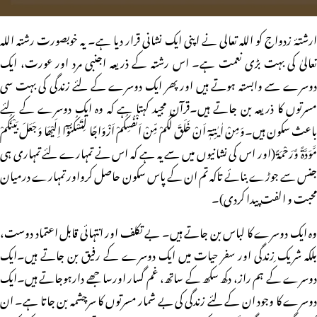
ارشتۂ زدواج کو اللہ تعالی نے اپنی ایک نشانی قرار دیا ہے۔ یہ خوبصورت رشتہ اللہ
تعالیٰ کی بہت بڑی نعمت ہے۔ اس رشتہ کے ذریعہ اجنبی مرد اور عورت، ایک
دوسرے سے وابستہ ہوتے ہیں اور پھر ایک دوسرے کے لئے زندگی کی بہت سی
مسرتوں کا ذریعہ بن جاتے ہیں۔قرآن مجید کہتا ہے کہ وہ ایک دوسرے کے لئے
باعث سکون ہیں۔وَمِنْ اٰیٰتِہٖٓ اَنْ خَلَقَ لَکُمْ مِّنْ اَنْفُسِکُمْ اَزْوَاجًا لِّتَسْکُنُوْٓا اِلَیْھَا وَجَعَلَ بَیْنَکُمْ
مَّوَدَّۃً وَّرَحْمَۃً (اور اس کی نشانیوں میں سے یہ ہے کہ اس نے تمہارے لئے تمہاری ہی
جنس سے جوڑے بنائے تاکہ تم ان کے پاس سکون حاصل کرواور تمہارے درمیان
محبت و الفت پیدا کردی)۔
وہ ایک دوسرے کا لباس بن جاتے ہیں۔ بے تکلف اور انتہائی قابل اعتماد دوست،
بلکہ شریک ِزندگی اور سفر حیات میں ایک دوسرے کے رفیق بن جاتے ہیں۔ایک
دوسرے کے ہم راز، دکھ سکھ کے ساتھ، غم گسار اورساجھے دارہوجاتے ہیں۔ایک
دوسرے کا وجود ان کے لئے زندگی کی بے شمار مسرتوں کا سرچشمہ بن جاتا ہے۔ ان