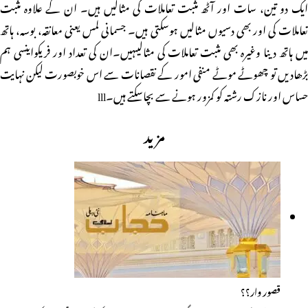
ایک دو تین، سات اور آٹھ مثبت تعاملات کی مثالیں ہیں۔ ان کے علاوہ مثبت
تعاملات کی اور بھی دسیوں مثالیں ہوسکتی ہیں۔ جسمانی لمس یعنی معانقہ، بوسہ، ہاتھ
میں ہاتھ دینا وغیرہ بھی مثبت تعاملات کی مثالیںہیں۔ان کی تعداد اور فریکواینسی ہم
بڑھادیں تو چھوٹے موٹے منفی امور کے نقصانات سے اس خوبصورت لیکن نہایت
حساس اور نازک رشتہ کو کمزور ہونے سے بچاسکتے ہیں۔lll
مزید
قصور وار؟؟