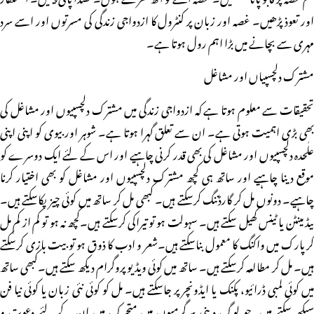
اور تعوذ پڑھیں۔ غصہ اور زبان پر کنٹرول کا ازدواجی زندگی کی مسرتوں اور اسے سرد
مہری سے بچانے میں بڑا اہم رول ہوتا ہے۔
مشترک دلچسپیاں اور مشاغل
تحقیقات سے معلوم ہوتا ہے کہ ازدواجی زندگی میں مشترک دلچسپیوں اور مشاغل کی
بھی بڑی اہمیت ہوتی ہے۔ ان سے تعلق گہرا ہوتا ہے۔ شوہر اور بیوی کو اپنی اپنی
علٰحدہ دلچسپیوں اور مشاغل کی بھی قدر کرنی چاہیے اور اس کے لئے ایک دوسرے کو
موقع دینا چاہیے اور ساتھ ہی کچھ مشترک دلچسپیوں اور مشاغل کو بھی اختیار کرنا
چاہیے۔ دونوں مل کر گارڈننگ کرسکتے ہیں۔ کبھی مل کر ساتھ میں کوئی چیز پکاسکتے ہیں۔
بیڈ مینٹن یا ٹینس کھیل سکتے ہیں۔ سہولت ہو تو تیراکی کرسکتے ہیں۔کچھ نہ ہو تو کم از کم مل
کر پارک میں واکنگ کا معمول بناسکتے ہیں۔شعر و ادب کا ذوق ہو تو بیت بازی کرسکتے
ہیں۔ مل کر مطالعہ کرسکتے ہیں۔ ساتھ میں کوئی ویڈیو پروگرام دیکھ سکتے ہیں۔کبھی ساتھ
میں کوئی لمبی ڈرائیو، پکنک یا ایڈونچر پر جاسکتے ہیں۔ مل کو کوئی نئی زبان یا کوئی نیا فن
سیکھ سکتے ہیں۔جو لوگ دینی سرگرمیوں میں متحرک ہیں ان کے لئے دعوت و