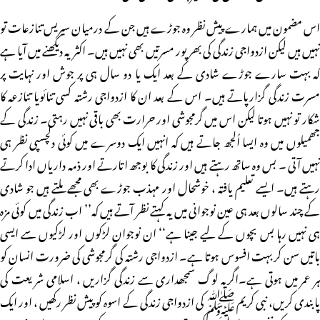
اس مضمون میں ہمارے پیش نظر وہ جوڑے ہیں جن کے درمیان سیریس تنازعات تو
نہیں ہیں لیکن ازدواجی زندگی کی بھرپور مسرتیں بھی نہیں ہیں۔ اکثریہ دیکھنے میں آیا ہے
کہ بہت سارے جوڑے شادی کے بعد ایک یا دو سال ہی پر جوش اور نہایت پر
مسرت زندگی گزارپاتے ہیں۔ اس کے بعد ان کا ازدواجی رشتہ کسی تنائویا تنازعہ کا
شکار تو نہیں ہوتا لیکن اس میں گرمجوشی اور حرارت بھی باقی نہیں رہتی۔ زندگی کے
جھمیلوں میں وہ ایسا اُلجھ جاتے ہیں کہ انہیں ایک دوسرے میں کوئی دلچسپی نظر ہی
نہیں آتی ۔ بس وہ ساتھ رہتے ہیں اور زندگی کا بوجھ اتارتے اور ذمہ داریاں ادا کرتے
رہتے ہیں۔ ایسے تعلیم یافتہ ، خوشحال اور مہذب جوڑے بھی مجھے ملتے ہیں جو شادی
کے چند سالوں بعد ہی عین نوجوانی میں یہ کہتے نظر آتے ہیں کہ’’ اب زندگی میں کوئی مزہ
ہی نہیں رہا بس بچوں کے لیے جینا ہے‘‘ ان نوجوان لڑکوں اور لڑکیوں سے ایسی
باتیں سن کر بہت افسوس ہوتا ہے۔ ازدواجی رشتہ کی گرمجوشی کی ضرورت انسان کو
ہر عمر میں ہوتی ہے۔اگریہ لوگ سمجھداری سے زندگی گزاریں ، اسلامی شر یعت کی
پابندی کریں، نبی کریم ﷺ کی ازدواجی زندگی کے اسوہ کو پیش نظر رکھیں ، اور ایک