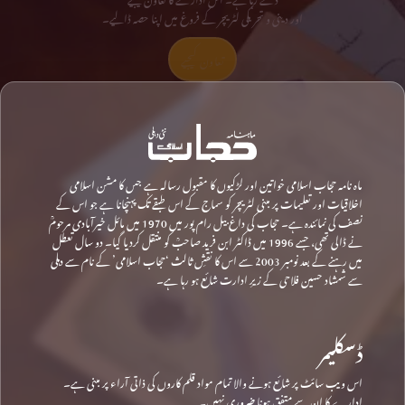
اور دینی و تحریکی لٹریچر کے فروغ میں اپنا حصہ ڈالیے۔
تعاون کیجیے
ماہ نامہ حجاب اسلامی خواتین اور لڑکیوں کا مقبول رسالہ ہے جس کا مشن اسلامی
اخلاقیات اور تعلیمات پر مبنی لٹریچر کو سماج کے اس طبقے تک پہنچانا ہے جو اس کے
نصف کی نمائندہ ہے۔ حجاب کی داغ بیل رام پور میں 1970 میں مائل خیرآبادی مرحومؒ
نے ڈالی تھی، جسے 1996 میں ڈاکٹر ابن فرید صاحبؒ کو منتقل کردیا گیا۔ دو سال تعطل
میں رہنے کے بعد نومبر 2003 سے اس کا نقشِ ثالث ‘حجاب اسلامی’ کے نام سے دہلی
سے شمشاد حسین فلاحی کے زیرِ ادارت شائع ہو رہا ہے۔
ڈسکلیمر
اس ویب سائٹ پر شائع ہونے والا تمام مواد قلم کاروں کی ذاتی آراء پر مبنی ہے۔
ادارے کا ان سے متفق ہونا ضروری نہیں۔