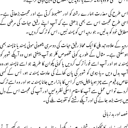
اس طرح کی معذرت ہمارے رشتہ کو اور مضبوط کرتی ہے اور محبت بڑھاتی ہے۔
اسی طرح محبت اس سے بھی بڑھتی ہے کہ آپ اپنے رفیق حیات کی مرضی کے
مطابق خود کو بدلیں۔ جو رویہ اس کو پسند نہیں ، اس کو ترک کردیں۔
رویہ کے علاوہ تبدیلی کا ایک محاذ رفیق حیات کی دوسری چھوٹی موٹی پسند یا ناپسند بھی
ہوسکتی ہے۔ مثال کے طور پر کوئی مخصوص کلر جو آپ پہنتی ہوں وہ آپکے شوہر کو
پسند نہ ہو اور آپ اسے فوراً ترک کردیں یا کوئی پکوان کا طریقہ جو اسے ناپسند ہو،وہ
آپ بدل دیں ۔یا بیوی کو شوہر کی پان کھانے کی عادت پسند نہ ہو، اُس کے کسی
خاص پرفیوم سے چڑ ہویا چپل پہن کر اس کا بازار میں جانا پسند نہ ہو اور وہ اسے ترک
کردے تو اس عمل سے آپ کا مقام اسکی نظروںمیں اور آپ کی محبت اس کے دل
میں بہت بڑھ جائے گی اور آپکے رشتے کو تقویت ملے گی۔
غصہ اور بد زبانی
لہجہ اور زبان کا تیکھا پن رشتوں میں زہر گھول دیتا ہے۔میرے پاس جو کیس آتے