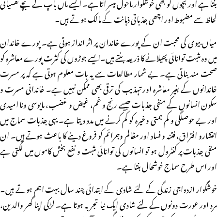
بنتا ہے اور بچوں کو بھی خوشگوار ماحول میسر آتا ہے۔ ایسے ماں باپ کے بچے نفسیاتی
لحاظ سے مضبوط اور اچھی جذباتی ذہانت کے مالک ہوتے ہیں۔
میاں بیوی کی محبت ان کے پورے خاندان پر اثر انداز ہوتی ہے۔ پورے خاندان
میں وہ مثبت توانائی پھیلانے کا ذریعہ بنتے ہیں۔ایسے جوڑوں کی کثرت پورے معاشرہ کو
صحت مند بناتی ہے۔ بے شمار مطالعات سے یہ بات معلوم ہوتی ہے کہ پر مسرت
خاندانوں کے بغیر معاشرہ اور تہذیب کی ترقی بھی ممکن نہیں ہے۔ خاندانی مسرت و
سکون انسانوں کے منفی جذبات جیسے رنج و غم، غیض و غضب، مایوسی ونا امیدی
اور بے حوصلگی و کم ہمتی وغیرہ کو کم کرنے میں مدد دیتا ہے۔ یہی جذبات سماج میں
انتشارو افتراق، فتنہ و فساد اور مظالم وجرائم کو فروغ دینے کا باعث ہوتے ہیں۔ ان
منفی جذبات پر کنٹرول ہو تو انسانوں کی توانائی مثبت و نفع بخش کاموں میں لگتی ہے
اور اس طرح سماج خوشحال بنتا ہے۔
خوشگوار ازدواجی زندگی کے لئے شادی کے ابتدائی چند سال بہت اہم ہوتے ہیں۔
مرد اور عورت دونوں کے لئے شادی ایک نیا تجربہ ہوتا ہے۔ لڑکی اپنا گھر والدین،