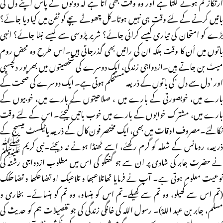
ارتکاز کم ہونے لگتا ہے اور وہ وقت بھی آتا ہے کہ دونوں کے پاس اپنے دل کی
باتیں کرنے کے لئے وقت ہی نہیں ہوتا۔کل چھوٹے بچے کو ٹفن میں کیا دیا جائے؟
بڑے کو امتحان کی تیاری کیسے کرائی جائے؟ شریر پڑوسی سے کیسے نبٹا جائے؟ انہی
باتوں میں اُن کا وقت بلکہ ان کی راتیں بھی گذرجاتی ہیں۔اس طرح وہ محض روم
میٹ بن جاتے ہیں۔ازدواجی زندگی، ایک دوسرے کی شخصیتوں میں بھرپور دلچسپی
اور ’دل سے دل ‘کی باتوں کے ذریعہ مستحکم ہوتی ہے۔ ایک دوسرے کی صحت کے
بارے میں، خوبصورتی کے بارے میں ، صلاحیتوں کے بارے میں، خوبیوں کے
بارے میں، مشترک خوابوں کے بارے میں خوب باتیں کیجئے۔ اس کے لئے وقت
نکالئے۔مصروف اوقات میں بھی، ایک مختصر فون کال کے ذریعہ یاٹیکسٹ میسیج کے
ذریعہ، رومانس کے شعلہ کو گرم رکھئے، اسے ٹھنڈا ہونے نہ دیجئے۔نبی کریم ﷺ
نے حضرت جابر کی شادی پر ان سے جو گفتگو کی اس میں مطلوب ازدواجی رشتہ کی
نوعیت معلوم ہوتی ہے۔ آپ نے فرمایا تھاتلاعبھا و تلاعبک او تضاحکھا و تضاحکک
(تم اس سے کھیلو، وہ تم سے کھیلے۔تم اس کو ہنساو، وہ تم کو ہنسائے۔ بخاری و
مسلم، جابر بن عبد اللہؓ)۔ رسول اللہ کی خانگی زندگی کی جو تفصیلات ہم کو حدیث کی