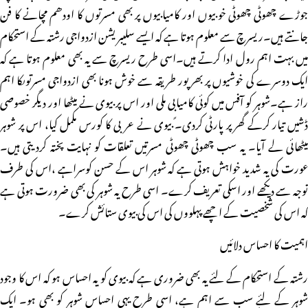
جوڑے چھوٹی چھوٹی خوبیوں اور کامیابیوں پر بھی مسرتوں کا اودھم مچانے کا فن
جانتے ہیں۔ریسرچ سے معلوم ہوتا ہے کہ ایسے سلیبریشن ازدواجی رشتہ کے استحکام
میں بہت اہم رول ادا کرتے ہیں۔اسی طرح ریسرچ سے یہ بھی معلوم ہوتا ہے کہ
ایک دوسرے کی خوشیوں پر بھرپور طریقہ سے خوش ہونا بھی ازدواجی مسرتوںکا اہم
راز ہے۔شوہر کو آفس میں کوئی کامیابی ملی اور اس پر بیوی نے میٹھا اور دیگر خصوصی
ڈشیں تیار کرکے گھر پر پارٹی کردی۔ً بیوی نے عربی کا کورس مکمل کیا، اس پر شوہر
میٹھائی لے آیا۔ یہ سب چھوٹی چھوٹی مسرتیں تعلقات کو نہایت پختہ کردیتی ہیں۔
عورت کی یہ شدید خواہش ہوتی ہے کہ شوہر اس کے حسن کوسراہے ،اس کی طرف
توجہ سے دیکھے اور اسکی تعریف کرے۔ اسی طرح یہ شوہر کی بھی ضرورت ہوتی ہے
کہ اس کی شخصیت کے اچھے پہلووں کی اس کی بیوی ستائش کرے۔
اہمیت کا احساس دلائیں
رشتہ کے استحکام کے لئے یہ بھی ضروری ہے کہ بیوی کو یہ احساس ہو کہ اس کا وجود
شوہر کے لئے سب سے اہم ہے، اسی طرح یہی احساس شوہر کو بھی ہو۔ ایک