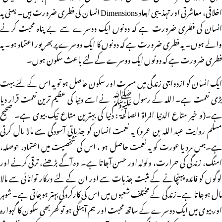
اخلاقی، معاشرتی اور تہذیبی ابعاد Dimensions انسان کی فطری ضرورت ہیں۔ یعنی یہ
انسان کی فطری ضرورت ہے کہ دونوں ایک دوسرے سے بے پناہ محبت کرنے
والے ہوں۔ یہ فطری ضرورت ہے کہ دونوں کا ایک دوسرے پر بھر پور اعتماد ہو۔ یہ
فطری ضرورت ہے کہ دونوں ایک دوسرے کے لئے باعث سکون ہوں۔
ایک انسان کو ازدواجی زندگی میں مسرت اور سکون حاصل ہو تو یہ اس کے لئے بہت
بڑی نعمت ہے۔ اللہ کے رسول ﷺ نے اسے دنیا کی عظیم ترین نعمت قرار دیا
ہے۔(و خیر متاع الدنیا المراۃ الصالحۃ : دنیا کی بہترین متاع نیک بیوی ہے۔ صحیح
مسلم روایت عبد اللہ بن عمرو) یہ نعمت انسان کو جذباتی آسودگی سے مالا مال کرتی
ہے۔جس مرد یا عورت کو یہ نعمت حاصل ہو ، اس کی شخصیت میں اعتماد، حوصلہ،
امنگ، زندگی کی حرارت، ولولہ اور حسن آجاتا ہے۔ وہ آگے بڑھنے، ترقی کرنے اور
لوگوں کو فائدہ پہنچانے کے مثبت جذبات سے اور ان کے لئے درکار توانائی سے مالا
مال ہوجاتا ہے۔زندگی کے مختلف شعبوں میں اس کی کارکردگی بہتر ہوجاتی ہے۔ شوہر
اور بیوی میں ایک دوسرے کے ساتھ محبت اور ہم آہنگی ہو تو گھر بھی سکون کا گہوارہ