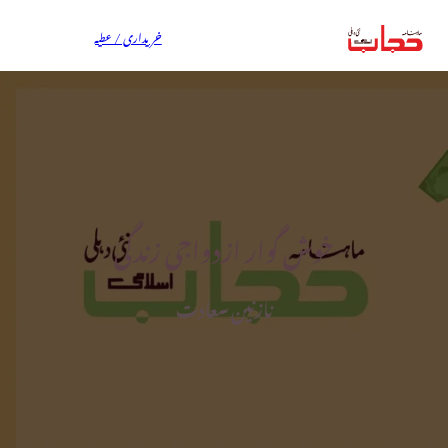
خریداری / عطیہ
خوش گوار ازدواجی زندگی
نازنین سعادت