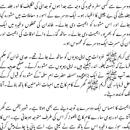
دوسرے سے کسی سفر وغیرہ کی وجہ سے جدا ہوں تو جدائی کی تکلیف کا اور جلد سے
جلد ملنے کی بے چینی کا اظہار ہو۔ ایک دوسرے کے امور و معاملات میں مشورہ کیا
جائے اور اس مشورہ کو اہمیت دی جائے۔ خاندان کی محفلوں وغیرہ میں ایک
دوسرے کو بھر پور اہمیت دی جائے۔ ساتھ گذرنے والے اوقات کی اہمیت اور
ان کی مسرت ایک دوسرے کو محسوس ہو۔
نبی کریم ﷺ غزوات میں اپنی بیویوں کو ساتھ لے جاتے تھے۔ حدی خوان کو حکم
فرماتے کہ آہستہ چلو، اندر آبگینے ہیں۔ اپنی بیویوں سے مشورہ کرتے۔ صلح حدیبیہ کے
بعد آپ ﷺ نے ایک بڑا پیچیدہ مسئلہ حضرت ام سلمہ ؓکے مشورہ کو قبول کرکے
حل فرمایا۔ نبی کریم ﷺ گھر کے کام کاج میں امہات المومنین کا ہاتھ بٹاتے۔آٹا
تک گوندھ دیتے۔
اہمیت کا احساس ایک دوسرے پر توجہ دینے سے بھی ہوتا ہے۔ شوہر آفس سے گھر
آتا ہے اور بیوی سارے کام کاج چھوڑ کر اس کی طرف متوجہ ہوجاتی ہے۔ اس کا
بیگ، موزے وغیرہ اس کے ہاتھ سے لے لیتی ہے، اسے پانی یا چائے پیش کرتی