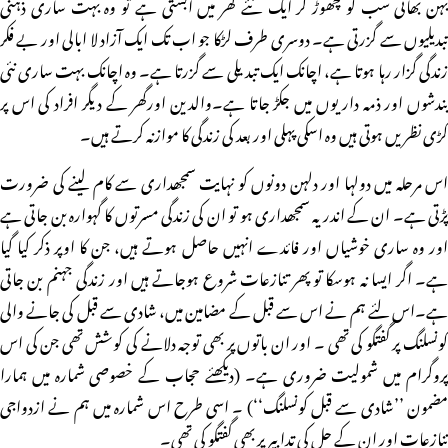
بہن بھائی سب کو چھوڑ کر ایک نئے گھر میں آبستی ہے تو وہ بہت ساری ذہنی
تبدیلیوں سے گزرتی ہے۔ دوسری طرف لڑکا جو اب تک ایک آزاد لا ابالی اور بے فکر
زندگی گزار رہا ہوتا ہے، اچانک ایک تبدیلی سے گزرتا ہے۔ وہ اچانک بہت ساری نئی
بندشوں اور ذمہ داریوں میں جکڑ جاتا ہے۔والدین اورگھر کے دیگر افراد کی اس پر
کڑی نظریں ہوتی ہیں وہ اسکی پہلی اور بعد کی زندگی کا موازنہ کرتے ہیں۔
اس مرحلہ میں دولہا اور دلہن دونوں کو نہایت سمجھداری سے کام لینے کی ضرورت
پڑتی ہے۔ ان کے اندر یہ سمجھداری ہو تو ان کی زندگی مسرتوں کا گہوارہ بن جاتی ہے
اور وہ ساری خوشیاں اور فائدے انہیں حاصل ہوتے ہیں، جن کا اوپر ذکر کیا گیا
ہے۔ اگر ایسا نہ ہوسکا تو پھر تنازعات شروع ہوجاتے ہیں اور زندگی جہنم بن جاتی
ہے۔اس لئے ہم نے اس سے قبل کے مضامین میں، شادی سے قبل کی جانے والی
کونسلنگ پر گفتگو کی تھی ۔ اور ان باتوں پر بھی توجہ دلانے کی کوشش تھی جن کی اس
پروگرام میں شمولیت ضروری ہے۔ (دیکھئے حجاب کے خصوصی شمارہ میں ہمارا
مضمون ’’شادی سے قبل کونسلنگ‘‘) ۔ اسی طرح اس شمارہ میں ہم نے ازدواجی
تنازعات اور ان کے حل کی تدابیر پر بھی گفتگو کی تھی۔