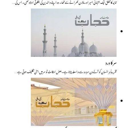
تانیہ کا تعلق ایک انتہائی امیر اور ماڈرن گھرانے سے تھا۔ وہ اپنے والدین کی اکلوتی اولاد تھی۔ اس کی…
سر کا درد
تقریباً ہر انسان کو آئے دن سردرد سے واسطہ پڑتا ہے۔ بعض اوقات تو سر میں اتنی تکلیف ہوتی ہے…