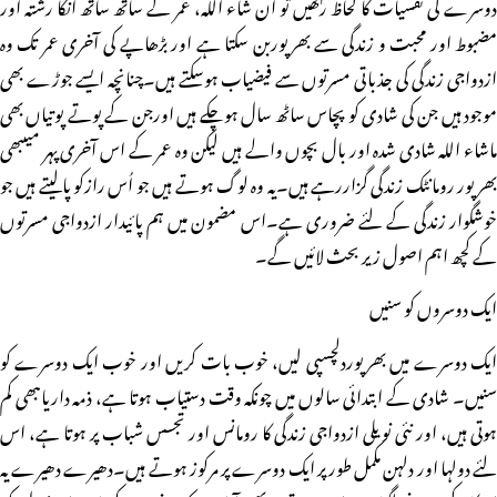
دوسرے کی نفسیات کا لحاظ رکھیں تو ان شاء اللہ، عمر کے ساتھ ساتھ انکا رشتہ اور
مضبوط اور محبت و زندگی سے بھرپوربن سکتا ہے اور بڑھاپے کی آخری عمر تک وہ
ازدواجی زندگی کی جذباتی مسرتوں سے فیضیاب ہوسکتے ہیں۔چنانچہ ایسے جوڑے بھی
موجود ہیں جن کی شادی کو پچاس ساٹھ سال ہوچکے ہیں اورجن کے پوتے پوتیاں بھی
ماشاء اللہ شادی شدہ اور بال بچوں والے ہیں لیکن وہ عمر کے اس آخری پہر میںبھی
بھرپور رومانٹک زندگی گزاررہے ہیں۔یہ وہ لوگ ہوتے ہیں جو اُس رازکو پالیتے ہیں جو
خوشگوار زندگی کے لئے ضروری ہے۔اس مضمون میں ہم پائیدار ازدواجی مسرتوں
کے کچھ اہم اصول زیر بحث لائیں گے۔
ایک دوسروں کو سنیں
ایک دوسرے میں بھرپوردلچسپی لیں، خوب بات کریں اور خوب ایک دوسرے کو
سنیں۔ شادی کے ابتدائی سالوں میں چونکہ وقت دستیاب ہوتا ہے، ذمہ داریاںبھی کم
ہوتی ہیں، اور نئی نویلی ازدواجی زندگی کا رومانس اور تجسس شباب پر ہوتا ہے، اس
لئے دولہا اور دلہن مکمل طور پر ایک دوسرے پر مرکوز ہوتے ہیں۔دھیرے دھیرے یہ