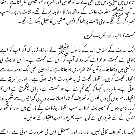
کتابوں میں ملتی ہیںاس میں بھی بے حد گرمجوشی اور بھرپور کمیونکیشن نظر آتا ہے۔مثلا
یہ آپ ﷺ حضرت عائشہ کے ساتھ دوڑ کا مقابلہ کرتے تھے۔جیت ہار پر دلچسپ
تبصرہ کرتے تھے۔ اپنی پشت پر بٹھا کر انہیں حبشیوں کا کھیل دکھاتے تھے۔
محبت کا اظہار اور تعریف کریں
ایک حدیث کے مطابق اللہ کے رسول ﷺ نے ارشاد فرمایا کہ اگر آپ کو اپنے
بھائی سے محبت ہو تو اسے کہہ دو کہ آپ کو اس سے محبت ہے۔ اس حدیث کی
روشنی میں دیکھا جائے تو یہ کتنا ضروری ہو جاتا ہے کہ زوجین بھی ایک دوسرے سے
اظہار محبت کریں۔اظہار محبت کی یہ ضرورت ہمیشہ ہوتی ہے۔ اور ہر طریقہ سے
ہوتی ہے۔ بار بار یہ کہنا کہ مجھے تم سے بے حد محبت ہے، باڈی لینگویج سے اس کا
اظہار، خوبیوں کی دل کھول کر تعریف کرنا، احسانات پر دل کی گہرائیوں سے شکریہ ادا
کرنا، کامیابیوں کو سیلبریٹ کرنا، یہ سب اظہار جذبات کے ذرائع ہیں اور خوشگوار
زندگی کے لئے ضروری ہے کہ یہ سب بھرپور طور پراختیار کئے جائیں۔
ایک بار تعریف کافی نہیں، بار بار اور مستقل اس کی ضرورت ہوتی ہے۔اچھے