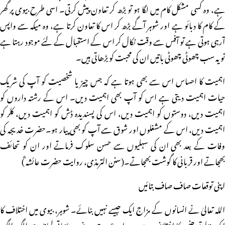
ہے، وہ کسی مشکل کام میں لگا ہو تو بڑھ کر تعاون پیش کرتی۔ اسی طرح بیوی پر گھر
کے کام کا دبائو ہے اور شوہر آگے بڑھ کر اس کا تعاون کرتا ہے، وہ میکہ سے واپس
آرہی ہوتی ہے تو آفس سے وقت نکال کر اس کے استقبال کے لئے موجود رہتا ہے
تو یہ سب چھوٹی چھوٹی باتیں ان کی محبت کو بڑھاتی ہیں۔
اہمیت کا احساس اس سے بھی ہوتا ہے کہ جس چیز یا شخصیت کو آپ کی شریک
حیات اہمیت دیتی ہے اس کو آپ بھی اہمیت دیں۔ اس کے رشتہ داروں کو
اہمیت دیں، دوستوں کو اہمیت دیں، اس کی پسندیدہ ڈش کو اہمیت دیں، کلر کو
اہمیت دیں، اس کے مشغلوں اور شوق سے آپ کو بھی پیار ہو۔حضرت خدیجہ کی
وفات کے بعد بھی ان کی سہلیوں سے حسن سلوک فرماتے اور ان کو تحائف
بھجاتے اور قربانی کا گوشت بھجاتے۔(سنن الترمذی، روایت حضرت عائشہ ؓ)
اپنی توقعات صاف صاف بتائیں
اللہ تعالیٰ نے انسانوں کے مزاج ایک جیسے نہیں بنائے۔ شوہر، بیوی میں اختلاف کا
ایک پہلو تو جنس کا اختلاف ہے۔ مرد اور عورت صرف حیاتیاتی لحاظ سے الگ الگ