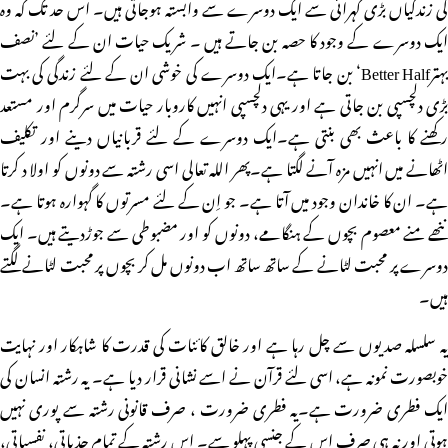
کی زندگیاں بڑی گہرائی سے ایک دوسرے سے وابستہ ہوجاتی ہیں۔ اس حد تک کہ وہ
ایک دوسرے کے وجود کا حصہ بن جاتے ہیں ۔ شریک حیات ان کے لئے ’نصف
بہترBetter Half‘ بن جاتا ہے۔ایک دوسرے کی خوشی ان کے لئے زندگی کی بہت
بڑی دلچسپی بن جاتی ہے اور یہی دلچسپی انہیں کاروبار حیات میں سرگرم اور مستعد
رکھنے کا باعث بھی بنتی ہے۔ایک دوسرے کے لئے قربانیاں دینے اور تکلیف
اٹھانے میں انہیں مزہ آنے لگتا ہے۔پھر اللہ تعالی اسی رشتہ سے دونوں کو اولا د کرتا
ہے۔ ان کا خاندان وجود میں آتا ہے۔ جو اِن کے لئے مسرتوں کا گہوارہ ہوتا ہے۔
ننھے منے معصوم بچوں کے ہنگامے، دونوں کو اور مضبوطی سے جوڑدیتے ہیں۔ ایک
دوسرے پر محبت لٹانے کے ساتھ ساتھ اب دونوں مل کر بچوں پر محبت لٹانے لگتے
ہیں۔
یہ سلسلہ صدیوں سے چل رہا ہے اور خالق کائنات کی قدرت کا شاہکار اور نہایت
خوبصورت نمونہ ہے، اسی لئے قرآن نے اسے نشانی قرار دیا ہے۔ یہ رشتہ انسان کی
ایک فطری ضرورت ہے۔یہ فطری ضرورت ، صرف قانونی رشتہ سے پوری نہیں
ہوتی اور نہ ہی صرف اس کے جنسی پہلو سے۔ اس رشتہ کے تمام جذباتی، نفسیاتی،