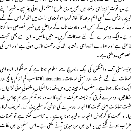
ہے۔یہ قوت ازدواجی رشتہ میں بھی پوری طرح استعمال ہونی چاہیے۔ شوہر اپنے
کیریر یا بزنس کے کسی اہم مرحلہ کا آغاز کررہا ہو تو بیوی رات میں اٹھ کر اس کے لئے
دعا کرے۔بیوی کے حمل اور ولادت تک کے مراحل میں شوہر خصوصی دعا کرتا
رہے۔ایک دوسرے کے لئے صدقات کریں۔ منتیں مانگیں۔ ان سے بھی محبت
بڑھتی ہے اور ہمارے ازدواجی رشتہ پر اللہ کی رحمت نازل ہوتی ہے اور اس کی
خصوصی مدد ملتی ہے۔
یونیورسٹی آف واشنگٹن کی ایک ریسرچ سے معلوم ہوتا ہے کہ خوشگوار ازدواجی
تعلقات کے لئے، مثبت اور منفی تعاملاتinteractions کا تناسب کم از کم پانچ اور
ایک کا درکار ہوتا ہے۔ مطلب اگرمہینہ میں دس دفعہ ناراضگیاں، چھوٹی موٹی لڑائیاں،
شکایتیں، دوسرے فریق کو ناپسند حرکت و غیرہ کا صدور ہو تو کم سے کم پچاس دفعہ
مثبت تعاملات یعنی محبت کا اظہار، دوسرے کی خوشی کو سلیبریٹ کرنا، تعریف کرنا،
پیار و محبت کا گرمجوش اظہار، وغیرہ ہونا چاہیے۔ یہ تناسب گھٹتا ہے تو تعلقات
خراب ہونے لگتے ہیں یا ان میں سرد مہری آنے لگتی ہے۔اس مضمون میں نکات