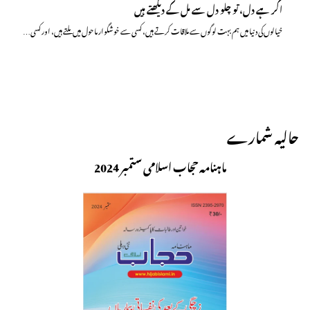
اگر ہے دل، تو چلو دل سے مل کے دیکھتے ہیں
خیالوں کی دنیا میں ہم بہت لوگوں سے ملاقات کرتے ہیں، کسی سے خوشگوار ماحول میں ملتے ہیں، اور کسی…
حالیہ شمارے
ماہنامہ حجاب اسلامی ستمبر 2024