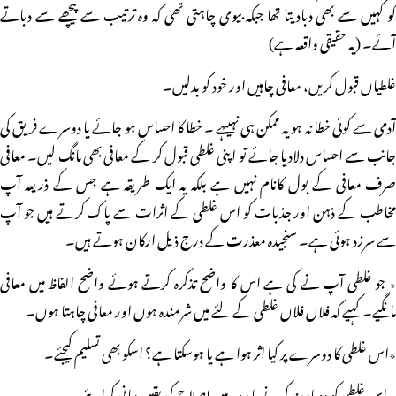
کو کہیں سے بھی دبادیتا تھا جبکہ بیوی چاہتی تھی کہ وہ ترتیب سے پیچھے سے دباتے
آئے۔ (یہ حقیقی واقعہ ہے)
غلطیاں قبول کریں، معافی چاہیں اور خود کو بدلیں۔
آدمی سے کوئی خطا نہ ہو یہ ممکن ہی نہیںہے ۔ خطا کا احساس ہو جائے یا دوسرے فریق کی
جانب سے احساس دلادیا جائے تو اپنی غلطی قبول کر کے معافی بھی مانگ لیں۔ معافی
صرف معافی کے بول کانام نہیں ہے بلکہ یہ ایک طریقہ ہے جس کے ذریعہ آپ
مخاطب کے ذہن اور جذبات کو اس غلطی کے اثرات سے پاک کرتے ہیں جو آپ
سے سرزد ہوئی ہے۔ سنجیدہ معذرت کے درج ذیل ارکان ہوتے ہیں۔
٭ جو غلطی آپ نے کی ہے اس کا واضح تذکرہ کرتے ہوئے واضح الفاظ میں معافی
مانگیے۔ کہیے کہ فلاں فلاں غلطی کے لئے میں شرمندہ ہوں اور معافی چاہتا ہوں۔
٭اس غلطی کا دوسرے پر کیا اثر ہوا ہے یا ہوسکتا ہے؟ اسکو بھی تسلیم کیجئے۔
٭ اس غلطی کو دوبارہ نہ کرنے یا رویہ میں اصلاح کی یقین دہانی کرایئے۔