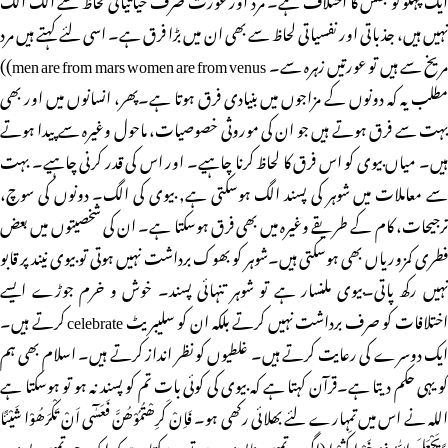
نہیں ہیں، جذباتی اور نفسیاتی لحاظ سے بھی ان میں بڑا فرق ہے۔ اسی لئے کہتے ہیں مرد
مریخ سے ہیں تو عورتیں زہرہ سے۔ men are from mars women are from venus))
مطلب یہ کہ دونوں کے مزاجوں میں بنیادی فرق ہوتا ہے۔پھر، انسانوں میں اور بھی
بہت سے فرق ہوتے ہیں جو ان کی موروثی خصوصیات، ماحول وغیرہ سے پیدا ہوتے
ہیں۔ میاں بیوی کو اس فرق کا لحاظ کرنا چاہیے۔ اور اس کی قدر کرنی چاہیے۔ بہت
سے معاملات میں شوہر کی پسند الگ ہوسکتی ہے, بیوی کی الگ۔ دونوں کی سوچ،
ترجیحات، کام کے طریقے وغیرہ میں بھی فرق ہوسکتا ہے۔ ان کی شخصیتوں میں بعض
فطری کمزوریاں بھی ہوسکتی ہیں۔شوہر کو بھوک برداشت نہیں ہوتی تو بیوی نیند پر قابو
نہیں رکھ پاتی۔بیوی ملنسار ہے تو شوہر تنہائی پسند۔ خوش و خرم جوڑے ایسے
اختلافات کو صرف برداشت نہیں کرتے بلکہ ان کو سلیبریٹ celebrate کرتے ہیں۔
ایک دوسرے کی رعایت کرتے ہیں۔ غلطیوں کو نظر انداز کرتے ہیں۔ اسلام بھی ہم
کو یہی حکم دیتا ہے۔قرآن کہتا ہے کہ بیوی کی کوئی بات تم کو پسند نہ ہو تو ہوسکتا ہے
اللہ نے اس میں تمہارے لئے بھلائی رکھی ہو۔ فَاِنْ کَرِھْتُمُوْھُنَّ فَعَسٰٓی اَنْ تَکْرَھُوْا شَیْئًا
وَّیَجْعَلَ اللّٰہُ فِیْہِ خَیْرًا کَثِیْرًا (اگر وہ تمہیں ناپسند ہوں تو ہوسکتا ہے کہ ایک چیز تمہیں پسند نہ