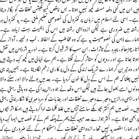
ہیں ان میں کئی دفعہ مسئلہ کچھ نہیں ہوتا۔ بس ناقص کمیونکیشن تعلقات کو بگاڑ دیتا
ہے۔ اسی لئے اسلام میں زبان پر کنٹرول کی خصوصی تعلیم ملتی ہے۔ یہ کنٹرول ہر
رشتہ میں ضروری ہے لیکن ازدواجی رشتہ میں اس کی اہمیت بہت زیادہ ہے۔
ہمارے ذہن کی خصوصیت یہ ہے کہ وہ مخاطب کے الفاظ ، لب و لہجہ ، آواز کے
اتار چڑھائو، چہرہ کے تاثرات ، ان سب کا اثر قبول کرتا ہے۔ اور یہ اثر ذہن میں نقش
ہوتا جاتا ہے اور رویوں کو متاثر کرنے لگتا ہے۔ہم بے خیالی میں کچھ کہہ دیتے ہیں
اور وہ تیر بن کر ہمارے شریک زندگی کے دل پر کاری زخم لگادیتا ہے۔ ہمیں پتہ ہی
نہیں چلتا کہ ہم نے اس کے دل کا خون کردیا ہے۔ بعد میں بولنے والا اور سننے والا
دونوں اسے بھول جاتے ہیں لیکن اس وقعہ نے جو دراڑ پیدا کی ہے وہ باقی رہتی ہے
اور ایسی دراڑیں دھیرے دھیرے تعلقات اور جذبات کو سرد مہری کا شکار بناتی رہتی
ہیں۔ غصہ میں ہم اکثر بچوںکے سامنے آپس میں غلط کلمات اداکردیتے ہیں جسکا اثر بچوں
پر بھی ہوتا ہے۔ اکثر جوڑے بعد میںیہ کہتے پھرتے ہیںکہ ہم نے تو غصہ میں ایسا کہہ دیا
اور ہمارا مقصد یہ نہیں تھا۔ازدواجی تعلقات کے استحکا م کے لئے ضروری ہے کہ
ہم غصہ پر قابو پانا سیکھیں۔ غصہ آئے تو اٹھ کھڑے ہوں۔ ٹھنڈا پانی پیئیں۔ استغفار