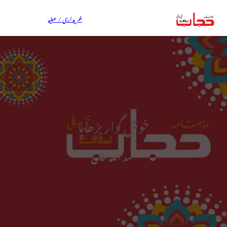
خریداری / عطیہ
خوش گوار بڑھاپا
اسد اللہ خان