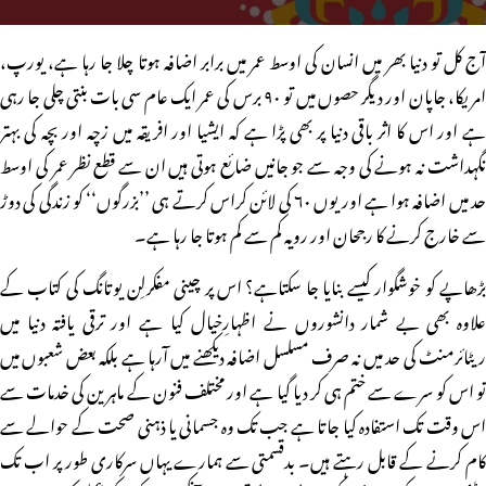
آج کل تو دنیا بھر میں انسان کی اوسط عمر میں برابر اضافہ ہوتا چلا جا رہا ہے، یورپ،
امریکا، جاپان اور دیگر حصوں میں تو ۹۰ برس کی عمر ایک عام سی بات بنتی چلی جا رہی
ہے اور اس کا اثر باقی دنیا پر بھی پڑا ہے کہ ایشیا اور افریقہ میں زچہ اور بچہ کی بہتر
نگہداشت نہ ہونے کی وجہ سے جو جانیں ضائع ہوتی ہیں ان سے قطع نظر عمر کی اوسط
حد میں اضافہ ہوا ہے اور یوں ۶۰ کی لائن کراس کرتے ہی ’’بزرگوں‘‘ کو زندگی کی دوڑ
سے خارج کرنے کا رجحان اور رویہ کم سے کم ہوتا جا رہا ہے۔
بڑھاپے کو خوشگوار کیسے بنایا جا سکتاہے؟ اس پر چینی مفکرلِن یوتانگ کی کتاب کے
علاوہ بھی بے شمار دانشوروں نے اظہارِخیال کیا ہے اور ترقی یافتہ دنیا میں
ریٹائرمنٹ کی حد میں نہ صرف مسلسل اضافہ دیکھنے میں آرہا ہے بلکہ بعض شعبوں میں
تو اس کو سرے سے ختم ہی کر دیا گیا ہے اور مختلف فنون کے ماہرین کی خدمات سے
اس وقت تک استفادہ کیا جاتا ہے جب تک وہ جسمانی یا ذہنی صحت کے حوالے سے
کام کرنے کے قابل رہتے ہیں۔ بدقسمتی سے ہمارے یہاں سرکاری طور پر اب تک