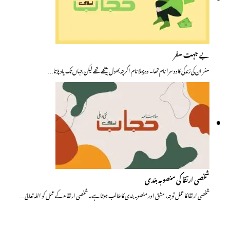
بے جہت سفر
سفر ان کی زندگی کا دوسرا نام تھا۔ وہ پہلا نام اگرچہ بھول بیٹھے تھے لیکن جہاں تک یاد پڑتا…
شخصی ارتقا کی منصوبہ بندی
شخصی ارتقا کا عمل توجہ، مشق اور منصوبہ بندی کا طالب ہوتا ہے۔ شخصی ارتقاء کے عمل کو اللہ تعالیٰ…