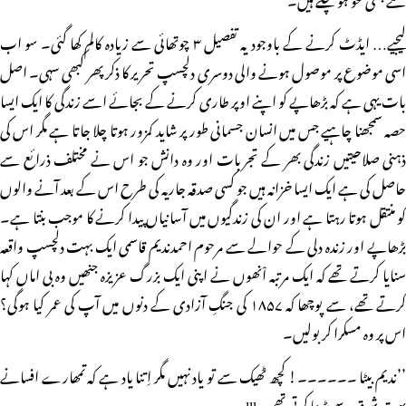
لیجیے… ایڈٹ کرنے کے باوجود یہ تفصیل ۳ چوتھائی سے زیادہ کالم کھا گئی۔ سو اب
اسی موضوع پر موصول ہونے والی دوسری دلچسپ تحریر کا ذکر پھر کبھی سہی۔ اصل
بات یہی ہے کہ بڑھاپے کو اپنے اوپر طاری کرنے کے بجائے اسے زندگی کا ایک ایسا
حصہ سمجھنا چاہیے جس میں انسان جسمانی طور پر شاید کمزور ہوتا چلا جاتا ہے مگر اس کی
ذہنی صلاحیتیں زندگی بھر کے تجربات اور وہ دانش جو اس نے مختلف ذرائع سے
حاصل کی ہے ایک ایسا خزانہ ہیں جو کسی صدقہ جاریہ کی طرح اس کے بعد آنے والوں
کو منتقل ہوتا رہتا ہے اور ان کی زندگیوں میں آسانیاں پیدا کرنے کا موجب بنتا ہے۔
بڑھاپے اور زندہ دلی کے حوالے سے مرحوم احمدندیم قاسمی ایک بہت دلچسپ واقعہ
سنایا کرتے تھے کہ ایک مرتبہ اْنھوں نے اپنی ایک بزرگ عزیزہ جنھیں وہ بی اماں کہا
کرتے تھے، سے پوچھا کہ ۱۸۵۷ کی جنگِ آزادی کے دنوں میں آپ کی عمر کیا ہوگی؟
اس پر وہ مسکرا کر بولیں۔
’’ندیم بیٹا ۔۔۔۔۔۔! کچھ ٹھیک سے تو یاد نہیں مگر اِتنا یاد ہے کہ تمھارے افسانے
بہت شوق سے پڑھا کرتی تھی۔lll