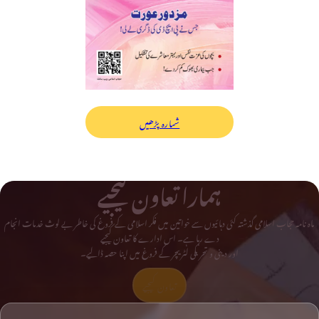
شمارہ پڑھیں
ہمارا تعاون کیجیے
ماہ نامہ حجاب اسلامی گذشتہ کئی دہائیوں سے خواتین میں فکر اسلامی کے فروغ کی خاطر بے لوث خدمات انجام
دے رہا ہے۔ اس ادارے کا تعاون کیجیے
اور دینی و تحریکی لٹریچر کے فروغ میں اپنا حصہ ڈالیے۔
تعاون کیجیے