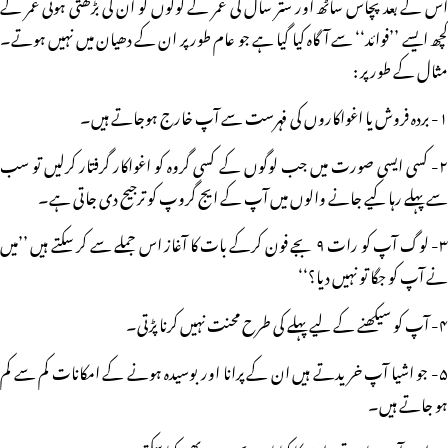
اس کے بعد پچاس ساٹھ اور ستر سال کی عمر کے لوگوں کو ان کی بڑھتی ہوئی عمر کے
کچھ ایسے ’’فوائد‘‘ سے آگاہ کیا گیا ہے جو عام طور پر ان کے دھیان میں نہیں ہوتے۔
مثال کے طور پر :
۱- بردہ فروش یا اغواکاروں کی فہرست سے آپ خارج ہوجاتے ہیں۔
۲- کسی ایسی صورت میں جب لوگوں کے کسی گروہ کو اغواکار گرفتار کرلیں تو سب
سے پہلے رہا کیے جانے والوں میں آپ کے ایج گروپ کو ترجیح دی جاتی ہے۔
۳- لوگ آپ کو رات ۹ بجے فون کرکے بات کا آغاز اس جملے سے کر سکتے ہیں ’’میں
نے آپ کو جگا تو نہیں دیا؟‘‘
۴- آپ کو سیکھنے کے لیے پہلے کی طرح محنت نہیں کرنا پڑتی۔
۵- جو اشیا آپ خریدتے ہیں ان کے پرانا اور بوسیدہ ہونے کے امکانات کم سے کم
ہو جاتے ہیں۔