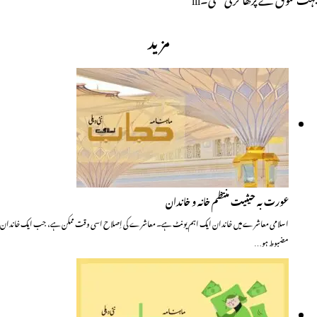
مزید
عورت بہ حیثیت منتظم خانہ و خاندان
اسلامی معاشرے میں خاندان ایک اہم یونٹ ہے۔ معاشرے کی اِصلاح اسی وقت ممکن ہے، جب ایک خاندان
مضبوط ہو…