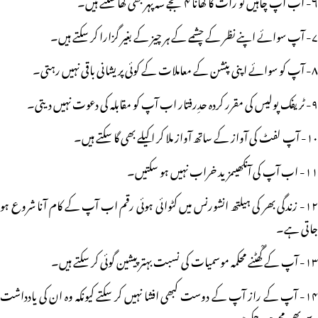
۶- اب آپ چاہیں تو رات کا کھانا ۴ بجے سہ پہر بھی کھا سکتے ہیں۔
۷- آپ سوائے اپنے نظر کے چشمے کے ہر چیز کے بغیر گزارا کر سکتے ہیں۔
۸- آپ کو سوائے اپنی پنشن کے معاملات کے کوئی پریشانی باقی نہیں رہتی۔
۹- ٹریفک پولیس کی مقرر کردہ حدِرفتار اب آپ کو مقابلہ کی دعوت نہیں دیتی۔
۱۰- آپ لفٹ کی آواز کے ساتھ آواز ملا کر اکیلے بھی گا سکتے ہیں۔
۱۱- اب آپ کی آنکھیںمزید خراب نہیں ہو سکتیں۔
۱۲- زندگی بھر کی ہیلتھ انشورنس میں کٹوائی ہوئی رقم اب آپ کے کام آنا شروع ہو
جاتی ہے۔
۱۳- آپ کے گْھٹنے محکمہ موسمیات کی نسبت بہتر پیشین گوئی کر سکتے ہیں۔
۱۴- آپ کے راز آپ کے دوست کبھی افشا نہیں کر سکتے کیونکہ وہ ان کی یادداشت
سے بھی محو ہو چکے ہیں۔