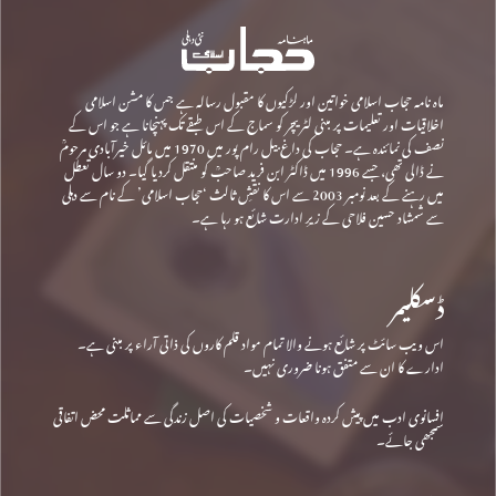
ماہ نامہ حجاب اسلامی خواتین اور لڑکیوں کا مقبول رسالہ ہے جس کا مشن اسلامی
اخلاقیات اور تعلیمات پر مبنی لٹریچر کو سماج کے اس طبقے تک پہنچانا ہے جو اس کے
نصف کی نمائندہ ہے۔ حجاب کی داغ بیل رام پور میں 1970 میں مائل خیرآبادی مرحومؒ
نے ڈالی تھی، جسے 1996 میں ڈاکٹر ابن فرید صاحبؒ کو منتقل کردیا گیا۔ دو سال تعطل
میں رہنے کے بعد نومبر 2003 سے اس کا نقشِ ثالث ‘حجاب اسلامی’ کے نام سے دہلی
سے شمشاد حسین فلاحی کے زیرِ ادارت شائع ہو رہا ہے۔
ڈسکلیمر
اس ویب سائٹ پر شائع ہونے والا تمام مواد قلم کاروں کی ذاتی آراء پر مبنی ہے۔
ادارے کا ان سے متفق ہونا ضروری نہیں۔
افسانوی ادب میں پیش کردہ واقعات و شخصیات کی اصل زندگی سے مماثلت محض اتفاقی
سمجھی جائے۔