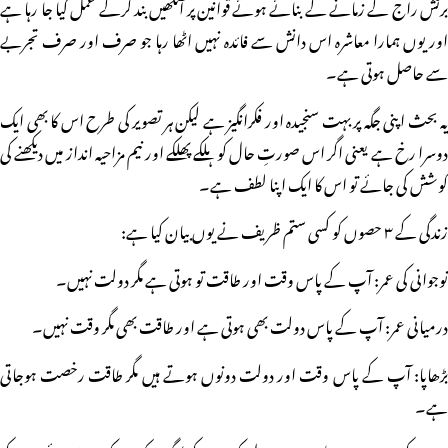
برٹش راج کے زمانے کے بنائے ہوئے قوانین پر آنکھیں بند کرکے عمل کیا جا رہا ہے
اور یوں ہمارا معاشرہ اس دانش سے فائدہ نہیں اٹھا رہا جو صرف اور صرف تجربے
سے حاصل ہوتی ہے۔
یہ بحث اپنی جگہ پر بہت سنجیدہ اور فکرانگیز ہے لیکن ہر تصویر کی طرح اس کا بھی ایک
دوسرا رخ ہے یعنی اگر اس صورتِ حال کو ہلکے پھلکے اور نیم مزاحیہ انداز میں دیکھنے کی
کوشش کی جائے تو اس کا ایک اپنا لطف ہے۔
زندگی کے ۳ حصوں کو کسی ستم ظریف نے یوں بیان کیا ہے:
نوجوانی کی عمر: آپ کے پاس وقت اور طاقت تو ہوتی ہے مگر دولت نہیں۔
درمیانی عمر: آپ کے پاس دولت بھی ہوتی ہے اور طاقت بھی مگر وقت نہیں۔
بڑھاپا: آپ کے پاس وقت اور دولت دونوں ہوتے ہیں مگر طاقت رخصت ہوجاتی
ہے۔