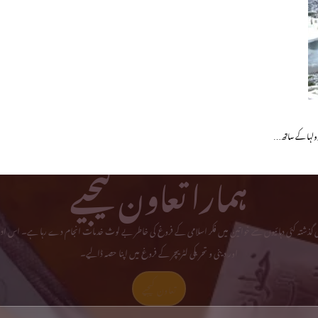
 دولہا کے ساتھ…
ہمارا تعاون کیجیے
می گذشتہ کئی دہائیوں سے خواتین میں فکر اسلامی کے فروغ کی خاطر بے لوث خدمات انجام دے رہا ہے۔ اس ادا
اور دینی و تحریکی لٹریچر کے فروغ میں اپنا حصہ ڈالیے۔
تعاون کیجیے