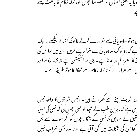
یہ یخنی انسان کو خصوصاً بچوں کو، نزلہ زکام کا باعث بننے
ہے۔
وتو سادہ پانی سے غرارے کرنے کا ٹوٹکہ آزما کر دیکھئے۔ ایک
ے کہ جو لوگ سادہ پانی سے غرارے کریں، ان میں سانس کی
ے کا خطرہ کم ہو جاتا ہے۔ یہی وہ انفیکشن ہے جو نزلہ زکام اور
انی سے غرارے کرنا نزلہ زکام سے تحفظ کا موثر طریقہ ہے۔
ر شربت پینے سے گھبراتے ہیں۔ انہیں شربتوں کا ذائقہ نہیں
ہے کہ ماہرین طب نے شہد کو بھی بچوں کی کھانسی کی ادویہ
قیق کے مطابق کھانسی کے شکار بچوں کو اگر سونے سے قبل
کھانسی کی شکایت میں کمی آتی ہے اور نیند بھی خراب نہیں