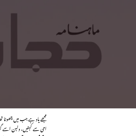
مجھے یاد ہے جب میں چھوٹا تھا 
امی سے کہتیں، دلہن اسے گوش