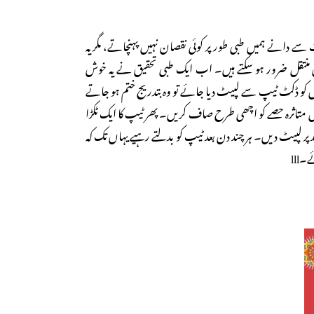
خت سے دانے ہمیں طبی طور پر کوئی نقصان نہیں پہنچاتے، مگر یہ
تقل ضرور ہو سکتے ہیں۔ اب ایک طبی تحقیق نے یہ خوش
 کو ڈکٹ ٹیپ سے لپیٹ دیا جائے تو وہ بتدریج ختم ہو جاتے
ل متاثرہ حصے کو اچھی طرح صاف کریں۔ پھر ٹیپ کا ایک ٹکڑا
د پر لپیٹ دیں۔ ہر چند دن بعد ٹیپ کو بدلتے رہیے یہاں تک کہ
lll