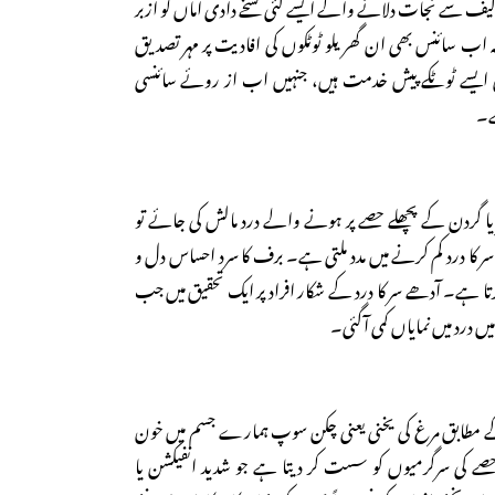
الیف سے نجات دلانے والے ایسے کئی نسخے دادی اماں کو ازبر
ب سائنس بھی ان گھریلو ٹوٹکوں کی افادیت پر مہر تصدیق
ایسے ٹوٹکے پیش خدمت ہیں، جنہیں اب از روئے سائنسی
ہے۔
ا گردن کے پچھلے حصے پر ہونے والے درد مالش کی جائے تو
کا درد کم کرنے میں مدد ملتی ہے۔ برف کا سرد احساس دل و
کرتا ہے۔ آدھے سر کا درد کے شکار افراد پر ایک تحقیق میں جب
ے میں درد میں نمایاں کمی آگئی۔
 کے مطابق مرغ کی یخنی یعنی چکن سوپ ہمارے جسم میں خون
کی سرگرمیوں کو سست کر دیتا ہے جو شدید انفیکشن یا