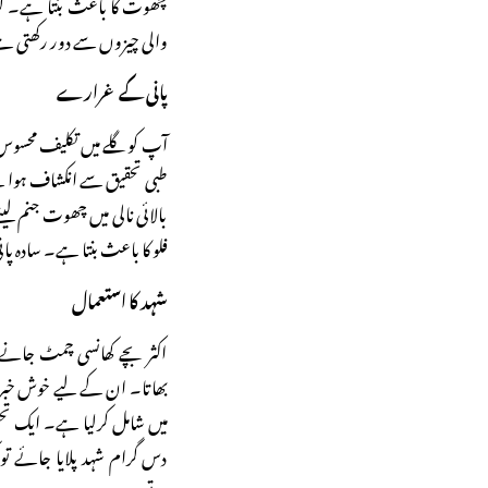
چھوت کا باعث بنتا ہے۔ گویا 
والی چیزوں سے دور رکھتی 
پانی کے غرارے
آپ کو گلے میں تکلیف محسوس ہ
طبی تحقیق سے انکشاف ہوا ہ
بالائی نالی میں چھوت جنم لین
فلو کا باعث بنتا ہے۔ سادہ پ
شہد کا استعمال
اکثر بچے کھانسی چمٹ جانے پ
بھاتا۔ ان کے لیے خوش خبری 
میں شامل کرلیا ہے۔ ایک تح
دس گرام شہد پلایا جائے تو 