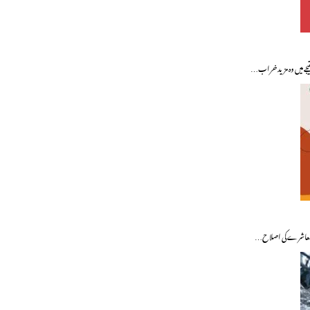
یجے میں وہ مزید خراب…
ے۔ معاشرے کی اصلاح…