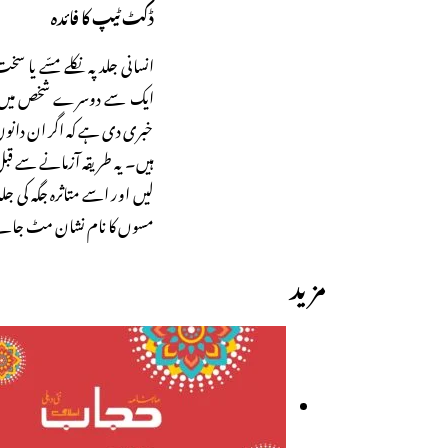
ڈکٹ ٹیپ کا فائدہ
انسانی جلد پہ نکلے مسّے یا س
ایک سے دوسرے شخص میں من
خبری دی ہے کہ اگر ان دانوں
ہیں۔ یہ طریقہ آزمانے سے قب
لیں اور اسے متاثرہ جگہ کی جل
مسوں کا نام نشان مٹ جائے۔
مزید