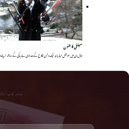
سیلفی کا جنون
حال ہی میں سوشل میڈیا پر ایک دلہن نکاح کے بعد بڑی بے باکی کے ساتھ اپنے
ماہ نامہ حجاب اسلا