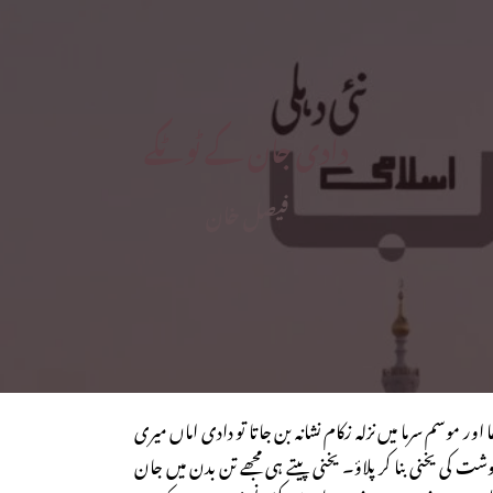
دادی جان کے ٹوٹکے
فیصل خان
اور موسم سرما میں نزلہ زکام نشانہ بن جاتا تو دادی اماں میری
ت کی یخنی بنا کر پلاؤ۔ یخنی پیتے ہی مجھے تن بدن میں جان