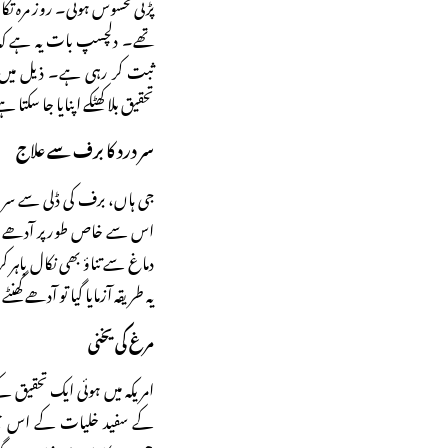
پڑتی محسوس ہوتی۔ روز مرہ تک
تھے۔ دلچسپ بات یہ ہے کہ ا
ثبت کر رہی ہے۔ ذیل میں 
تحقیق بلا کھٹکے اپنایا جا سکتا 
سر درد کا برف سے علاج
جی ہاں، برف کی ڈلی سے سری
اس سے خاص طور پر آدھے سر 
دماغ سے تناؤ بھی نکال باہر 
یہ طریقہ آزمایا گیا تو آدھے گھنٹ
مرغ کی یخنی
امریکہ میں ہوئی ایک تحقیق
کے سفید خلیات کے اس حصے 