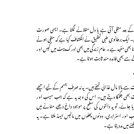
 بعد متلی آتی ہے یا دل متلانے لگتا ہے۔ ایسی صورت
ں۔ ایک برطانوی طبی تحقیق نے انکشاف کیا ہے کہ متلی ہونے
ا بھی مفید ہے۔ عام زندگی میں بھی ادرک پیٹ میں گیس اور
 سے بھی فائدہ مند ثابت ہوتا ہے۔
سے مالا مال غذائی تحفے ہیں۔ یہ نہ صرف جسم کے لیے اچھے
 بھی جگمگا دیتے ہیں۔ اس کی وجہ یہ ہے کہ جب سیب اور
ایا جائے، تو یہ دانتوں کی سطح پر موجود داغ دھبے مٹانے میں
 اور اسٹرابری، دونوں پھلوں میں مالیس ایسڈ ملتا ہے۔ یہ
نے میں مددیتا ہے۔