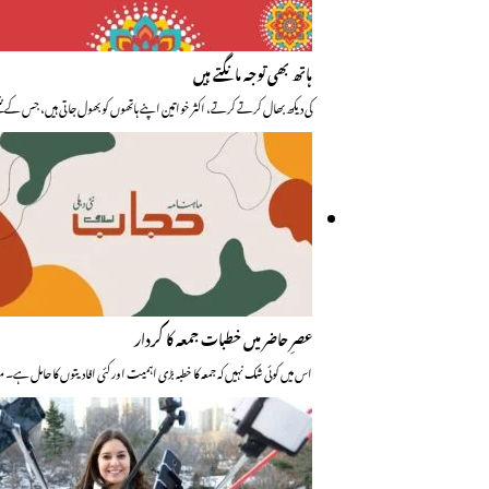
ہاتھ بھی توجہ مانگتے ہیں
کی دیکھ بھال کرتے کرتے، اکثر خواتین اپنے ہاتھوں کو بھول جاتی ہیں، جس کے نت
عصرِ حاضر میں خطبات جمعہ کا کردار
اس میں کوئی شک نہیں کہ جمعہ کا خطبہ بڑی اہمیت اور کئی افادیتوں کا حامل ہ