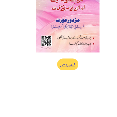
شمارہ پڑھیں