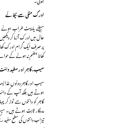
ہوتی۔
ادرک متلی سے بچائے
ہیضے یا پیٹ خراب ہونے کے
حال میں ادرک آزما کر دیکھی
پر صرف ایک گرام ادرک کھان
کھانا ہضم نہ ہونے کے حوالے
سیب، گاجر اور سفید دانت
سیب اور گاجر دونوں غذائیت 
ہوتے ہیں بلکہ آپ کے دانت
گاجر کو دانتوں سے توڑ کر چب
مددگار ثابت ہوتے ہیں۔ سیب
تیزاب دانتوں کی سطح سفید رکھ