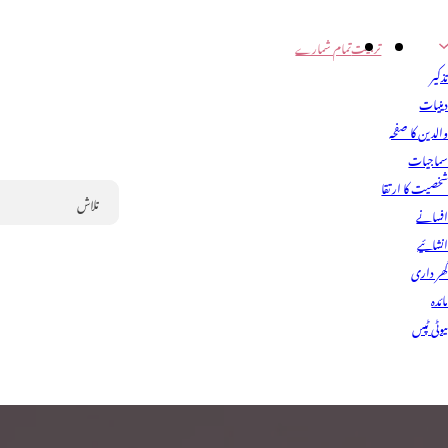
تربیت
تمام شمارے
ذکیر
ینیات
الدین کا صفحہ
ماجیات
خصیت کا ارتقا
فسانے
Search
نشائیے
ھر داری
ائدہ
یوٹی ٹپس