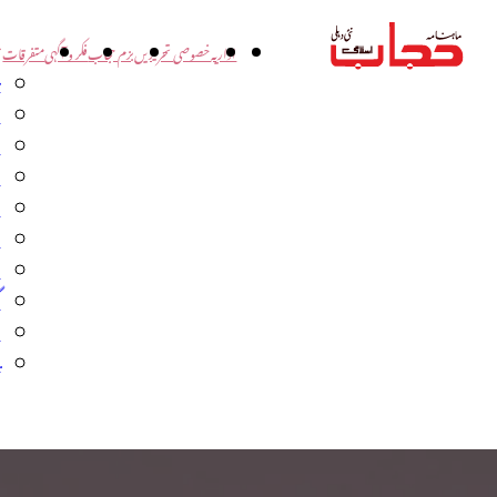
اداریہ
خصوصی تحریریں
بزم حجاب
فکر و آگہی
متفرقات
ت
د
و
س
ش
ا
ا
گ
م
ب