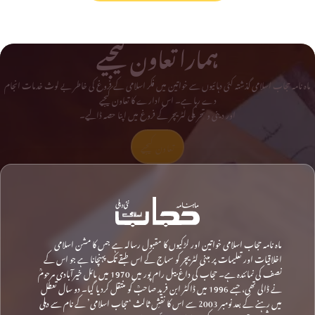
ہمارا تعاون کیجیے
ماہ نامہ حجاب اسلامی گذشتہ کئی دہائیوں سے خواتین میں فکر اسلامی کے فروغ کی خاطر بے لوث خدمات انجام
دے رہا ہے۔ اس ادارے کا تعاون کیجیے
اور دینی و تحریکی لٹریچر کے فروغ میں اپنا حصہ ڈالیے۔
تعاون کیجیے
ماہ نامہ حجاب اسلامی خواتین اور لڑکیوں کا مقبول رسالہ ہے جس کا مشن اسلامی
اخلاقیات اور تعلیمات پر مبنی لٹریچر کو سماج کے اس طبقے تک پہنچانا ہے جو اس کے
نصف کی نمائندہ ہے۔ حجاب کی داغ بیل رام پور میں 1970 میں مائل خیرآبادی مرحومؒ
نے ڈالی تھی، جسے 1996 میں ڈاکٹر ابن فرید صاحبؒ کو منتقل کردیا گیا۔ دو سال تعطل
میں رہنے کے بعد نومبر 2003 سے اس کا نقشِ ثالث ‘حجاب اسلامی’ کے نام سے دہلی