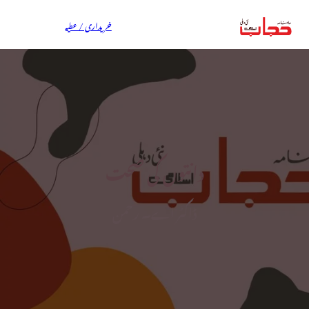
خریداری / عطیہ
دانتوں کی صحت
ڈاکٹر اے۔ رحمن