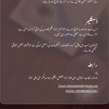
سے شمشاد حسین فلاحی کے زیرِ ادارت شائع ہو رہا ہے۔
ڈسکلیمر
اس ویب سائٹ پر شائع ہونے والا تمام مواد قلم کاروں کی ذاتی آراء پر مبنی ہے۔
ادارے کا ان سے متفق ہونا ضروری نہیں۔
افسانوی ادب میں پیش کردہ واقعات و شخصیات کی اصل زندگی سے مماثلت محض اتفاقی
سمجھی جائے۔
رابطہ
پتہ:
ماہ نامہ حجاب اسلامی، ڈی 50، ابوالفضل انکلیو، جامعہ نگر، نئی دہلی-25
Email: mahnamahijab@gmail.com
Mobile: +918860822483