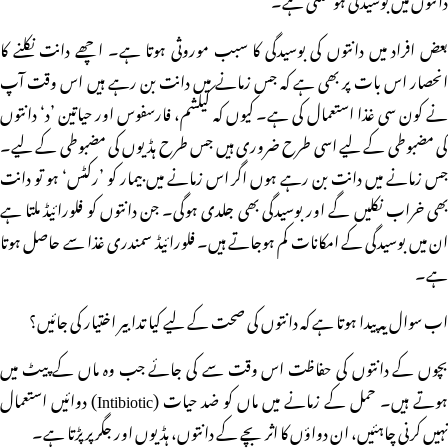
بعض افراد میں دانتوں کی بوسیدگی کا سبب موروثی ہوتا ہے۔ اچھے دانت نکلنے کا
انحصار اس بات پر بھی ہے کہ جس زمانے میں دانت بن رہے ہیں اس وقت آپ
نے کون سی غذا استعمال کی ہے۔ کیوں کہ کیلشم، فارسفوس اور حیاتین ’د‘ دانتوں
کی مضبوطی کے لیے اسی طرح ضروری ہیں جس طرح ہڈیوں کی مضبوطی کے لیے۔
جس زمانے میں دانت بن رہے ہوں اگر اس زمانے میں بیمار کو ’رکٹس‘ ہو تو دانت
بھی خراب نکلیں گے اور بوسیدگی بھی جلدی ہوگی۔ جن دانتوں کو فلورائیڈ ملتا ہے
ان میں بوسیدگی کے امکانات کم ہوجاتے ہیں۔ فلورائیڈ سمندری غذا سے حاصل ہوتا
ہے۔
اب سوال یہ پیدا ہوتا ہے کہ دانتوں کی صحت کے لیے کیا تدابیر اختیار کی جائیں؟
بچوں کے دانتوں کی حفاظت اس وقت سے کی جائے جب وہ ماں کے پیٹ میں
ہوتے ہیں۔ حمل کے زمانے میں ماں کو ضد حیات (Intibiotic) دوائیں استعمال
نہیں کرنی چاہئیں، ان دواؤں کا اثر بچے کے دانتوں، ہڈیوں اور جگر پر پڑتا ہے۔