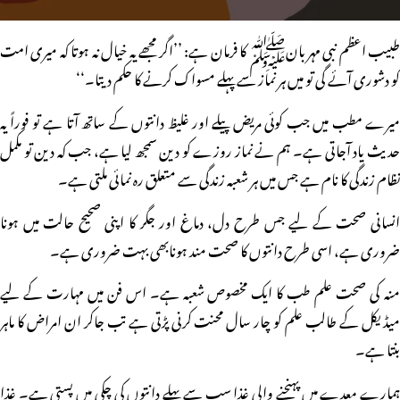
طبیب اعظم نبی مہربانﷺ کا فرمان ہے: ’’اگر مجھے یہ خیال نہ ہوتا کہ میری امت
کو دشوری آئے گی تو میں ہر نماز سے پہلے مسواک کرنے کا حکم دیتا۔‘‘
میرے مطب میں جب کوئی مریض پیلے اور غلیظ دانتوں کے ساتھ آتا ہے تو فوراً یہ
حدیث یاد آجاتی ہے۔ ہم نے نماز روزے کو دین سمجھ لیا ہے، جب کہ دین تو مکمل
نظام زندگی کا نام ہے جس میں ہر شعبہ زندگی سے متعلق رہ نمائی ملتی ہے۔
انسانی صحت کے لیے جس طرح دل، دماغ اور جگر کا اپنی صحیح حالت میں ہونا
ضروری ہے، اسی طرح دانتوں کا صحت مند ہونابھی بہت ضروری ہے۔
منہ کی صحت علم طب کا ایک مخصوص شعبہ ہے۔ اس فن میں مہارت کے لیے
میڈیکل کے طالب علم کو چار سال محنت کرنی پڑتی ہے تب جاکر ان امراض کا ماہر
بنتا ہے۔
ہمارے معدے میں پہنچنے والی غذا سب سے پہلے دانتوں کی چکی میں پستی ہے۔ غذا