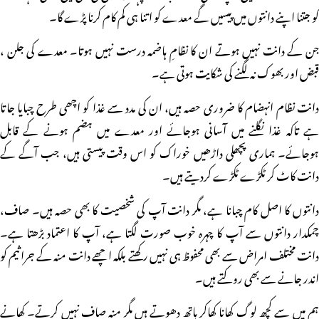
کو جتنا اپنے دانتوں میں پیسیں گے معدے کو اتنا ہی کم کام کرنا پڑے گا۔
جن کے دانت نہیں ہوتے ان کا نظامِ ہاضمہ درست نہیں ہوتا۔ معدے کی جلن ،
قبض اور بھوک نہ لگنے کی شکایت ہوتی ہے۔
دانت نظام انہضام کا ضروری حصہ ہیں، ان کی مدد سے غذا کو اچھی طرح چبایا جاتا
ہے تاکہ غذا نگلنے میں آسانی ہوجائے اور معدے میں ہضم ہونے کے قابل
ہوجائے۔ ہماری پچھلی داڑھیں خوراک کو اس وقت پیستی ہیں، جب آگے کے
دانت کاٹ کر ٹکڑے ٹکڑے کردیتے ہیں۔
دانتوں کا اصل کام چبانا ہے، مگر دانت آپ کی شخصیت کا بھی حصہ ہیں۔ صاف،
چمکدار دانتوں سے آپ کا چہرہ خوب صورت لگتا ہے، آپ کا اعتماد بڑھتا ہے۔
دانت مختلف امراض سے بھی محفوظ ہی نہیں رکھتے بلکہ اچھے دانت منہ کے جراثیم کو
اندر جانے سے بھی روکتے ہیں۔
ہم میں سے کچھ لوگ کھانا کھاکر ہاتھ دھوتے ہیں مگر منہ صاف نہیں کرتے۔ کھانے