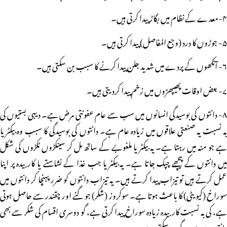
۴-معدے کے نظام میں بگاڑ پیدا کرتی ہیں۔
۵- جوڑوں کا درد (وجع المفاصل) پیدا کرتی ہیں۔
۶- آنکھوں کے پردے میں شدید جلن پیدا کرنے کا سبب بن سکتی ہیں۔
۷- بعض اوقات پھیپھڑوں میں زخم پیدا کردیتی ہیں۔
۸- دانتوں کی بوسیدگی انسانوں میں سب سے عام عفونتی مرض ہے۔ دیہی بستیوں کی
بہ نسبت یہ صنعتی علاقوں میں زیادہ عام ہے۔ دانتوں کی بوسیدگی کا سبب وہ بیکٹریا
ہے جو منہ میں رہتا ہے۔ یہ بیکٹریا ملغوبے کے ساتھ مل کر سینکڑوں ٹکڑوں کی شکل
میں دانتوں کے پیچھے چپک جاتا ہے۔ یہ بیکٹریا جب غذا کے نشاستے یا کاربیدہ پر اپنا
عمل کرتے ہیں تو تیزاب پیدا کرتے ہیں۔ یہ تیزاب دانتوں کو ضرر پہنچا کر دانتوں میں
سوراخ (کیویٹی) کا باعث ہوتا ہے۔ سوکروز (شکر) جو گنے اور چقندر سے حاصل ہوتی
ہے، کی بہ نسبت کاربیدہ زیادہ سوراخ پیدا کرتی ہے، گو دوسری اقسام کی شکر سے بھی
دانتوں میں بوسیدگی ہوسکتی ہے۔