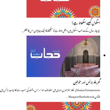
اسکول کیسے سکھاتا ہے؟
بچہ چار سال کے بعد جب اسکول میں داخل ہوتا ہے تو سیکھنے کا ایک نیا پیٹرن اس کا منتظر…
گھریلو بزنس اور خواتین
Women Entrepreneurیہ لفظ سترھویں صدی میں متعارف ہو ا ۔اس وقت کی سب سے کامیاب بزنس مین
خاتون Margaret Hardenbrook…