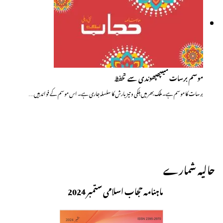
موسم برسات میںپھپھوندی سے تحفظ
برسات کا موسم ہے۔ ملک بھر میں ہلکی و تیز بارش کا سلسلہ جاری ہے۔ اس موسم کے فوائد ہیں…
حالیہ شمارے
ماہنامہ حجاب اسلامی ستمبر 2024