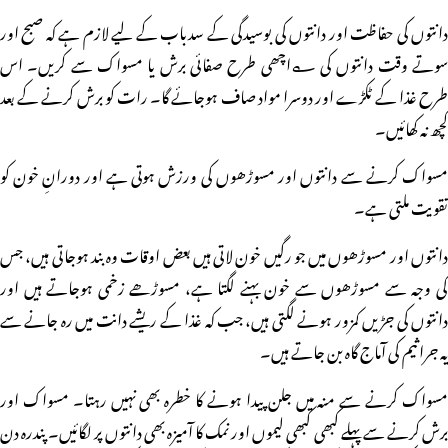
دانتوں کی حفاظت اور دانتوں کی بوسیدگی کے سدباب کے لیے لازم ہے کہ صبح اور
سوتے وقت دانتوں کی ؎اچھی طرح صفائی برش یا مسواک سے کریں۔ اس
طرح غذا کے ٹکڑے اور دوسرا مواد صاف ہوجائے گا۔ رات کو برش کرنے کے بعد
کچھ نہ کھائیں۔
مسواک کرنے سے دانتوں اور مسوڑھوں کی ورزش ہوتی ہے اور دورانِ خون کو
تقویت ملتی ہے۔
دانتوں اور مسوڑھوں میں جو رگیں خون لاتی ہیں بعض اوقات وہ بند ہوجاتی ہیں، جس
کی وجہ سے مسوڑھوں سے خون بہنے لگتا ہے، مسوڑھے زخمی ہوجاتے ہیں اور
دانتوں کی جڑیں کمزور ہونے لگتی ہیں، جب کہ غذا کے ریشے دانت میں رہ جانے سے
یہ جراثیم کی آماج گاہ بن جاتے ہیں۔
مسواک کرنے سے منہ میں جلن پیدا ہونے کا خطرہ بھی نہیں رہتا۔ مسواک اور
برش کرنے سے پہلے کبھی کبھی لیموں اور نمک کا آمیزہ بھی دانتوں پر لگائیں۔ پندرہ دن