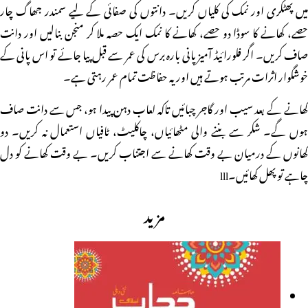
میں پھٹکری اور نمک کی کلیاں کریں۔ دانتوں کی صفائی کے لیے سمندر جھاگ چار
حصے، کھانے کا سوڈا دو حصے، کھانے کا نمک ایک حصہ ملا کر منجن بنالیں اور دانت
صاف کریں۔ اگر فلورائیڈ آمیز پانی بارہ برس کی عمر سے قبل پیا جائے تو اس پانی کے
خوشگوار اثرات مرتب ہوتے ہیں اور یہ حفاظت تمام عمر رہتی ہے۔
کھانے کے بعد سیب اور گاجر چبائیں تاکہ لعاب دہن پیدا ہو، جس سے دانت صاف
ہوں گے۔ شکر سے بننے والی مٹھائیاں، چاکلیٹ، ٹافیاں استعمال نہ کریں۔ دو
کھانوں کے درمیان بے وقت کھانے سے اجتناب کریں۔ بے وقت کھانے کو دل
چاہے تو پھل کھائیں۔lll
مزید