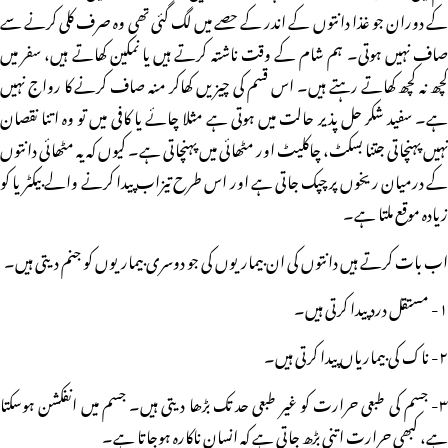
کے دوران جو غذا دانتوں کے اندر کے حصے میں لگ گئی تھی وہ صرف کلی کرنے سے
صاف نہیں ہوتی۔ ہم شام کے وقت ناشتہ کرتے ہیں یا نمکین کھاتے ہیں، سفر میں
کچھ نہ کچھ کھاتے رہتے ہیں۔ اس قسم کی چیزیں کھاکر منہ صاف کرنے کا رواج نہیں
ہے۔ سفید شکر حل پذیر حالت میں ہوتی ہے مثلا چائے یا کافی میں تو وہ اتنا نقصان
نہیں پہنچاتی جتنا بسکٹ، چاکلیٹ اور مٹھائی میں پہنچاتی ہے۔ کیوں کہ یہ مٹھائی دانتوں
کے درمیان ریخوں پر چپک جاتی ہے اور اس طرح تیزاب پیدا کرنے والے بیکٹریا کو
زیادہ موقع ملتا ہے۔
اب بات کرتے ہیں دانتوں کی ان بیماریوں کی جو دوسری بیماریوں کو جنم دیتی ہیں۔
۱- مستقل درد پیدا کرتی ہیں۔
۲- ناک کی بیماریاں پیدا کرتی ہیں۔
۳- جسم کی طبعی حرارت کو غیر طبعی حد تک بڑھا دیتی ہیں۔ جسم میں انفکشن ہوسکتا
ہے، کبھی حرارت اتنی بڑھ جاتی ہے کہ انسان ناکارہ ہوجاتا ہے۔