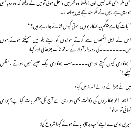
تھی مگر ابھی تک نہیں لوٹی!دفعتاً وہ گھر میں داخل ہوئی تو میں نے دیکھا کہ وہ روہانسی
ہورہی ہے!میں نے فکر مند لہجے میں پوچھا :۔
’’بات کیا ہے بیگم،یہ بھکاریوں پر موتی کیوں لٹائے جا رہے ہیں؟‘‘
اس نے اپنی آنکھوں سے گرتے موتیوں کو اپنے پلو میں سمیٹتے ہوئے،سوں
ںںں۔۔۔۔۔۔۔۔کی زوردار آواز کے ساتھ ناک چڑھائی اور کہا:
’’بھکاری کیوں کہتے ہو جی۔۔۔۔۔سب بھکاری ایک جیسے نہیں ہوتے ،مفلس
کہئیے!‘‘
میں نے چڑانے والے انداز میں کہا:
’’اچھا !تو بھکاریوں کی وکالت بھی ہو رہی ہے آج کل؟آخر بات کیا ہے؟ پوری
کہانی تو سنائو‘‘
میری بیوی نے اپنے آپ پر قابو پاتے ہوئے کہنا شروع کیا: