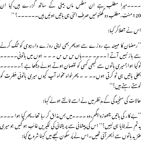
۔۔۔۔میرا مطلب ہے ان مفلس ماں بیٹی کے ساتھ گزرے ہیں،کیا ان
120منٹ،مطلب دو گھنٹوںمیں صرف اتنی ہی باتیں ہوئیں ہیں۔۔۔۔۔۔؟ ‘‘
اس نے جھلاکر کہا:
’’رمضان کا مہینہ ہے روزے سے ہوپھر بھی اپنی روزے دار بیوی کو تنگ کرنے
سے باز نہیں آتے!۔۔۔۔ ۔۔۔ہاں ںں ںں ںں ۔ ۔ ۔ ہوں میں باتونی۔۔۔۔۔
توکیا ہوا؟میری باتوں سے کبھی کسی کو نقصان ہوتے ہوئے دیکھا ہے ؟۔۔۔۔۔۔
بھلی باتیں ہی تو کرتی ہوں۔۔ ۔ ۔ پھرخواہ مخواہ آپ کیوں میری باتونی فطرت کو
کوستے رہتے ہیں؟‘‘
حالات کی سنجیدگی کے مدِنظر میں نے اسے ٹالتے ہوئے کہا:
’’بے کار کی باتیں چھوڑو بیگم،وہ ۔۔۔۔میں بس مذاق کر رہا تھا۔پھر کیا ہوا ۔۔۔۔
یہ تم نے بتایا ہی نہیں؟‘‘ اس کی پیشانی سے پریشانی کی لکیریں غائب ہو گئیں جو میری
طنزیہ باتوں سے اُبھر آئی تھیں۔اس نے پُر سکون لہجے میں کہنا شروع کیا: