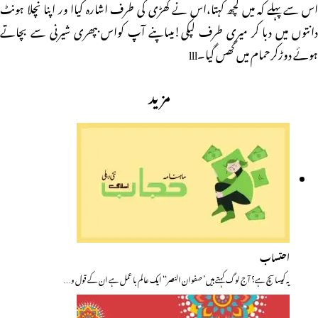
اس سے پہلے کہ میں کچھ کہتا،اس نے گھڑی کی طرف اشارہ کیاا ور اپنا نچلا ہونٹ
دانتوں میں دبا کر میری طرف لپکی!میںاپنے آپ کواس بپھری شیرنی سے بچاتے
ہوئے دوڑکرحمام میں گھس گیا۔lll
مزید
احتساب
یہ کیسا سچ ہے؟ آج لوگ کہتے ہیں ’ صفوان النصر‘‘ ایک عالم با عمل ہے ان کے قول و…