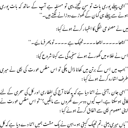
’’اجی،پہلے پوری بات تو سن لیجئے،یہی تو مسئلہ ہے آپ کے ساتھ کہ بات پوری
ہونے سے پہلے ہی گمان کے گھوڑے دوڑانے لگتے ہیں۔‘‘
میں نے مصنوعی خفگی کا اظہار کرتے ہوئے کہا:
’’اچھا۔۔۔۔۔اچھا۔۔۔۔ٹھیک ہے ۔۔۔۔ تو پھر فرمائیے۔‘‘
اس نے خلاء میں گھورتے ہوئے سنجیدگی سے کہنا شروع کیا:
’’جب میں اس کے برتن میں کھانا ڈال چکی تو اس مفلس عورت کی بچی نے میری
طرف اشارہ کرتے ہوئے کہا :
’’امی جان ،آنٹی نے اتنا دیا ہے کہ یہ کھانا آج کی افطاری اور کل کی سحری کے لئے
کافی ہوسکتا ہے،اب کیوں دوسرے گھروں سے مانگیں؟‘‘تو اس مفلس عورت نے
اپنی معصوم بچی سے اتفاق کرتے ہوئے کہا :
’’ہاں میری بیٹی ،تم ٹھیک کہتی ہو۔بہن نے یک مشت ہمیں اتنا دے دیا ہے کہ کل