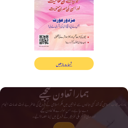
شمارہ پڑھیں
ہمارا تعاون کیجیے
ماہ نامہ حجاب اسلامی گذشتہ کئی دہائیوں سے خواتین میں فکر اسلامی کے فروغ کی خاطر بے لوث خدمات انجام
دے رہا ہے۔ اس ادارے کا تعاون کیجیے
اور دینی و تحریکی لٹریچر کے فروغ میں اپنا حصہ ڈالیے۔