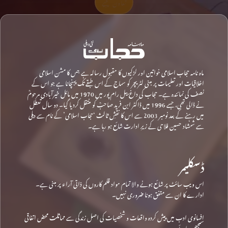
تعاون کیجیے
ماہ نامہ حجاب اسلامی خواتین اور لڑکیوں کا مقبول رسالہ ہے جس کا مشن اسلامی
اخلاقیات اور تعلیمات پر مبنی لٹریچر کو سماج کے اس طبقے تک پہنچانا ہے جو اس کے
نصف کی نمائندہ ہے۔ حجاب کی داغ بیل رام پور میں 1970 میں مائل خیرآبادی مرحومؒ
نے ڈالی تھی، جسے 1996 میں ڈاکٹر ابن فرید صاحبؒ کو منتقل کردیا گیا۔ دو سال تعطل
میں رہنے کے بعد نومبر 2003 سے اس کا نقشِ ثالث ‘حجاب اسلامی’ کے نام سے دہلی
سے شمشاد حسین فلاحی کے زیرِ ادارت شائع ہو رہا ہے۔
ڈسکلیمر
اس ویب سائٹ پر شائع ہونے والا تمام مواد قلم کاروں کی ذاتی آراء پر مبنی ہے۔
ادارے کا ان سے متفق ہونا ضروری نہیں۔
افسانوی ادب میں پیش کردہ واقعات و شخصیات کی اصل زندگی سے مماثلت محض اتفاقی
سمجھی جائے۔