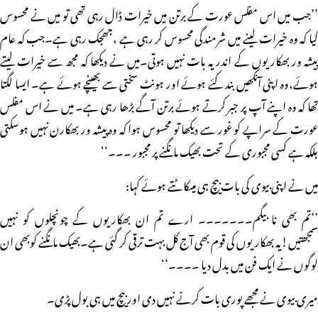
’’جب میں اس مفلس عورت کے برتن میں خیرات ڈال رہی تھی تو میں نے محسوس
کیا کہ وہ خیرات لینے میں شرمندگی محسوس کر رہی ہے ،جھجک رہی ہے۔جب کہ عام
پیشہ ور بھکاریوں کے اندر یہ بات نہیں ہوتی۔میں نے دیکھا کہ مجھ سے خیرات لیتے
ہوئے،وہ اپنی آنکھیں بند کئے ہوئے اور ہونٹ سختی سے بھینچے ہوئے ہے۔ ایسا لگتا
تھا کہ وہ اپنے آپ پر جبر کرتے ہوئے برتن آگے بڑھا رہی ہے۔ میں نے اس مفلس
عورت کے سراپے کو غور سے دیکھا تو محسوس ہوا کہ وہ پیشہ ور بھکارن نہیں ہوسکتی
بلکہ ہے کسی مجبوری کے تحت بھیک مانگنے پر مجبور ۔۔۔‘‘
میں نے اپنی بیوی کی بات بیچ ہی میںکاٹتے ہوئے کہا:
’’تم بھی نا بیگم۔۔۔۔۔۔۔ ارے تم ان بھکاریوں کے چونچلوں کو نہیں
سمجھتیں!یہ بھکاریوں کی قوم بھی آج کل بہت ترقی کر گئی ہے۔بھیک مانگنے کوبھی ان
لوگوں نے ایک فن میں بدل دیا ۔۔۔۔‘‘
میری بیوی نے مجھے پوری بات کرنے نہیں دی اور بیچ میں ہی بول پڑی۔