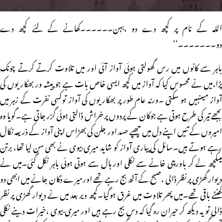
اللہ کے نام پر کچھ دے دو ،بہن۔۔۔۔۔۔کھانے کے لئے کچھ دے
دو۔۔۔۔۔۔۔‘‘
باہر سے کانوں میں رس گھولتی ہوئی آواز آئی اور میں تلاوت کرتے کرتے چونک
پڑا،میں نے محسوس کیا کہ آواز میں کچھ ایسی خاص بات ہے جو پیشہ ور بھکاریوں کی
آواز میںنہیں ہو سکتی ۔ورنہ عام طور پر بھکاریوں کی آواز توکسی نفرت کے زہر میں
بجھے تیر کی طرح ہوتی ہے جوکان کے پردوں پر خراش ڈالتی ہوئی گزر جاتی ہے۔گویا وہ
امیروں کے تئیں اپنے دل میں چھپے حسد اور جلن کی بھڑاس اپنی آواز کے ذریعہ نکال
رہے ہوتے ہیں۔سائل کی پیاری آواز کو شاید میری بیوی نے بھی سن لیا تھا، برتن
میںکچھ لے کر باورچی خانے سے نکلی اور ہال سے ہوتی ہوئی باہر نکل گئی۔میں نے
دیوار گھڑی پر نظر ڈالی ،صبح کے آٹھ بج رہے تھے اورمیرے دُکان جانے میں ابھی دو
گھنٹے باقی تھے۔میں پھر تلاوت میں غرق ہوگیا۔کچھ دیر بعد میں نے دیوار گھڑی پر نظر
ڈالی تو یہ دیکھ کر حیران رہ گیا کہ دس بج رہے ہیں اور میری بیوی ،خیرات دینے نکلی