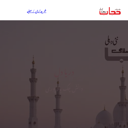
خریداری / عطیہ
دریا دل
دانشؔ چک بالا پوری