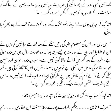
تک ہمیں کسی اور سے کچھ مانگنے کی ضرورت ہی نہیں رہی۔اللہ ،بہن کے سہاگ کو
سلامت رکھے اور ہر بلا کو بہن کے گھر سے دور کردے۔‘‘
اتنا کہہ کر میری بیوی نے اپنے آنسو خشک کئے اور تھوڑے توقف کے بعد پھر گویا
ہوئی:
’’اس ماں اور اس کی معصوم بچی کی باتیں سننے کے بعد مجھ سے رہا نہیں گیا،میں نے
ان کو بٹھا یا اور ان کے حالات پوچھے۔پتہ چلا کہ وہ عورت حال ہی میں بیوہ ہوئی
ہے۔شوہر کے بعد گھر میں کمانے والا کوئی نہیں ہے۔جب یہ بیوہ ،جوان اور حسین
عورت کام کی تلاش میں نکلتی ہے توہوس پرست نظریں اس کا پیچھا کرتی ہیں۔گھر
بیٹھے کرنے والے کام کی تلاش میں ہے مگر کوئی ایسا کام اب تک اسے نہیں ملا ۔اس
لئے یہ شریف النفس عورت بھیک مانگنے پر مجبور ہو گئی ہے۔‘‘
اتنا کہہ کر وہ چپ ہو گئی اور میری حیرت کی انتہا نہ رہی!میںنے پوچھا:
’’صرف اتنا ہی۔۔۔۔۔بیگم ،تمہارے پورے 120متٹ ان بھکاری ۔۔۔۔مم