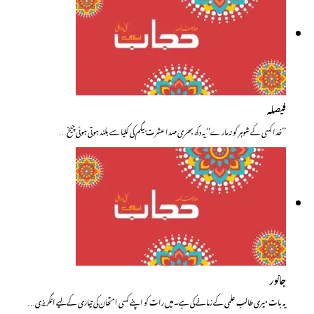
فیصلہ
’’خدا کسی کے شوہر کو نہ مارے‘‘ یہ دکھ بھری صدا عشرت بیگم کی کٹیا سے بلند ہوتی ہوئی چیخ…
جانور
یہ بات میری طالب علمی کے زمانے کی ہے۔ میں رات کو اپنے کسی امتحان کی تیاری کے لیے انگریزی…