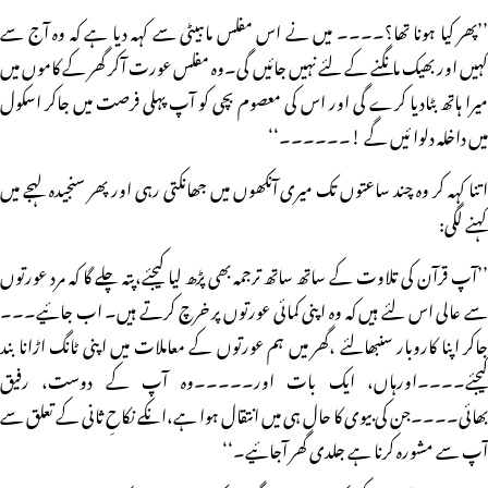
’’پھر کیا ہونا تھا؟۔۔۔۔ میں نے اس مفلس ماںبیٹی سے کہہ دیا ہے کہ وہ آج سے
کہیں اور بھیک مانگنے کے لئے نہیں جائیں گی۔وہ مفلس عورت آکر گھر کے کاموں میں
میرا ہاتھ بٹادیا کرے گی اور اس کی معصوم بچی کو آپ پہلی فرصت میں جاکر اسکول
میں داخلہ دلوا ئیں گے !۔۔۔۔۔۔‘‘
اتنا کہہ کر وہ چند ساعتوں تک میری آنکھوں میں جھانکتی رہی اور پھر سنجیدہ لہجے میں
کہنے لگی:
’’آپ قرآن کی تلاوت کے ساتھ ساتھ ترجمہ بھی پڑھ لیا کیجئے،پتہ چلے گا کہ مرد عورتوں
سے عالی اس لئے ہیں کہ وہ اپنی کمائی عورتوں پر خرچ کرتے ہیں۔ اب جائیے۔۔۔
جاکر اپنا کاروبار سنبھالئے ،گھر میں ہم عورتوں کے معاملات میں اپنی ٹانگ اڑانا بند
کیجئے۔۔۔۔اورہاں، ایک بات اور۔۔۔۔۔وہ آپ کے دوست، رفیق
بھائی۔۔۔۔جن کی بیوی کا حال ہی میں انتقال ہوا ہے،انکے نکاحِ ثانی کے تعلق سے
آپ سے مشورہ کرنا ہے جلدی گھر آجائیے۔‘‘