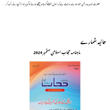
حضرت ابو ہریرہ رضی اللہ عنہ سے روایت ہے کہ رسول اللہؐکا گزرچند بیٹھے ہوئے لوگوںپر ہوا،آپؐ نے رک کر…
حالیہ شمارے
ماہنامہ حجاب اسلامی ستمبر 2024