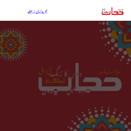
خریداری / عطیہ
دلوں کا زنگ
مولانا جلیل احسن ندوی