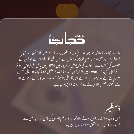
تعاون کیجیے
ماہ نامہ حجاب اسلامی خواتین اور لڑکیوں کا مقبول رسالہ ہے جس کا مشن اسلامی
اخلاقیات اور تعلیمات پر مبنی لٹریچر کو سماج کے اس طبقے تک پہنچانا ہے جو اس کے
نصف کی نمائندہ ہے۔ حجاب کی داغ بیل رام پور میں 1970 میں مائل خیرآبادی مرحومؒ
نے ڈالی تھی، جسے 1996 میں ڈاکٹر ابن فرید صاحبؒ کو منتقل کردیا گیا۔ دو سال تعطل
میں رہنے کے بعد نومبر 2003 سے اس کا نقشِ ثالث ‘حجاب اسلامی’ کے نام سے دہلی
سے شمشاد حسین فلاحی کے زیرِ ادارت شائع ہو رہا ہے۔
ڈسکلیمر
اس ویب سائٹ پر شائع ہونے والا تمام مواد قلم کاروں کی ذاتی آراء پر مبنی ہے۔
ادارے کا ان سے متفق ہونا ضروری نہیں۔