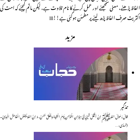
الفاظ پڑھنے، معنی سمجھنے اور عمل کرنے کا نام تلاوت ہے، لیکن ماتم کیجئے کہ امت کی
اکثریت صرف الفاظ پڑھ لینے پر مطمئن ہوگئی ہے!!lll
مزید
تذکیر
قَالَ رَسُوْلُ اللہِﷺ اِنَّ اَثْقَلَ شَیْئٍ فِیْ مِیْزَانِ الْمُؤْمِنِ یَوْمَ الْقِیَامَۃِ خُلُقٌ حَسَنٌ، وَ اِنَّ اللہَ یُبْغِضُ الْفَاحِشَ الْبَذِیَّ۔
(ترمذی،…