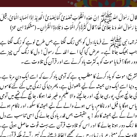
قَالَ رَسُوْلُ اللّٰہِﷺ اِنَّ ھٰذِہِ الْقُلُوْبَ تَصْدَئُ کَمَا یَصْدَئَُ الْحَدِیْدُ اِذَا اَصَابَہُ الْمَائُ، قِیْلَ
یَا رَسُوْلَ اللّٰہِ وَ مَا جَلاَئُ ھَا؟ قَالَ کَثْرَۃُ ذِکْرِ الْمَوْتِ وَ تِلَاوَۃِ الْقُرْاٰنِ۔ (مشکوٰۃ ـــــ ابن عمرؓ)
ترجمہ: نبی ﷺ نے فرمایا: دل کو بھی زنگ لگتا ہے جس طرح لوہے کو زنگ لگتا ہے
جب بھیگ جاتا ہے۔ عرض کیا گیا اے اللہ کے رسولؐ! دل کا زنگ کس چیز سے
دور ہوگا؟ فرمایا موت کو بہ کثرت یاد کرنے سے اور قرآن کی تلاوت سے۔
تشریح: موت کو یاد کرنے کا مطلب یہ ہے کہ آدمی یاد کرے کہ اسے ایک دن مرنا ہے،
یہ دنیا اسے ایک دن ہمیشہ کے لیے چھوڑنی ہے، پھر دنیا کی زندگی میں کئے گئے کاموں
کی جانچ ہوگی، پوری جانچ، اور جانچنے والا علیم و خبیر خدا ہوگا، جانچ کے نتیجے میں آدمی
پاس ہوگا یا فیل اور ناکام، پاس ہونے والے کے لیے ہمیشہ کا سکھ، اور ناکام ہونے
والے کے لیے ہمیشہ کا دکھ! یہ حقیقت جس قدر یاد کی جائے گی اسی تناسب سے دل
کا زنگ دور ہوتا جائے گا اور اس کو تلاوتِ قرآن سے بہت قوت حاصل ہوتی ہے،
تلاوت کے معنی عربی زبان میں بے سمجھے الفاظ پڑھنے کے نہیں آتے بلکہ قرآن کے