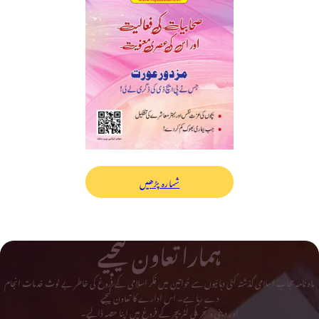
شمارہ پڑھیں
ہمارا تعاون کیجیے
ماہ نامہ حجاب اسلامی گذشتہ کئی دہائیوں سے خواتین میں فکر اسلامی کے فروغ کی خاطر بے لوث خدمات انجام
دے رہا ہے۔ اس ادارے کا تعاون کیجیے
اور دینی و تحریکی لٹریچر کے فروغ میں اپنا حصہ ڈالیے۔