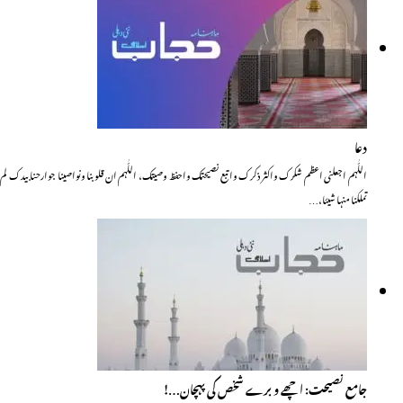
دعا
اللّٰہم اجعلنی اعظم شکرک واکثر ذکرک واتبع نصیحتک واحفظ وصیتک، اللّٰہم ان قلوبنا ونواصینا جوارحنا بیدک لم
تملکنا منہا شیئا،…
جامع نصیحت: اچھے و برے شخص کی پہچان…!