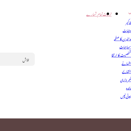
تربیت
تمام شمارے
ذکیر
ینیات
الدین کا صفحہ
ماجیات
خصیت کا ارتقا
فسانے
Search
نشائیے
ھر داری
ائدہ
یوٹی ٹپس