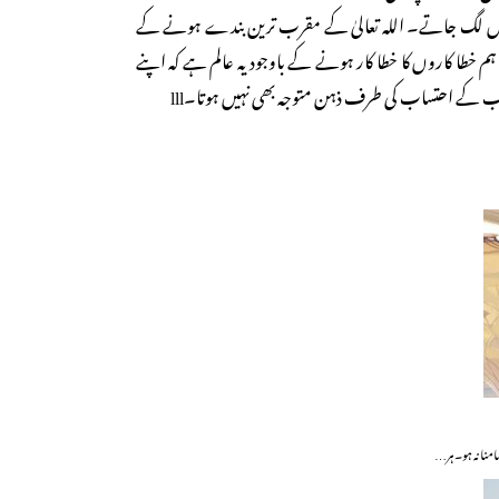
ر میں لگ جاتے۔ اللہ تعالیٰ کے مقرب ترین بندے ہونے کے
 ہم خطا کاروں کا خطا کار ہونے کے باوجود یہ عالم ہے کہ اپنے
ب کے احتساب کی طرف ذہن متوجہ بھی نہیں ہوتا۔lll
امنا نہ ہو۔ ہر…