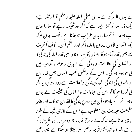
دن کا مرکز ہے۔ نبی صلی اللہ علیہ وسلم کا ارشاد ہے:
ک ذرا سا لوتھڑا ایسا ہے کہ اگر وہ ٹھیک رہے تو سارا بدن
راب ہوجائے تو سارا بدن خراب ہوجاتا ہے، خوب جان لو کہ
انسان کا دل ایمان باللہ، ذکرِ خدا، شکرِ الٰہی، خوفِ آخرت
جس قدر آباد ہو گا انسان کا پورا وجود اسی قدر اللہ کی بندگی کا
 قدر انسان کی اطاعت و بندگی کے ظاہری رسوم و آداب میں
ی موجود ہو گی۔ اس کے برعکس قلبِ انسانی جس قدر ان
انسان کی زندگی اللہ کی بندگی و اطاعت سے دور ہو گی، یا اگر
دگی کررہا ہو گا تو اس کی عبادات و اعمال کی حیثیت بے جان
ک ہونے کے باوجود اْن میں روحِ بندگی کا فقدان ہو گا۔ اور ظاہر
اور حقیقت ِعبدیت ہی مطلوب ہے جس کے لازمی نتیجہ کے طور
ی بن ہی جاتا ہے، نہ کہ بے روح ظاہر، جو دوسروں کی نظروں کو
 انسان خود بھی فریب ِنفس میں مبتلا ہو سکتا ہے لیکن جسے