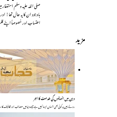
صلی اللہ علیہ وسلم استغفا
باوجود ان کا یہ حال تھا! اور
احتساب اور خصوصاً اپنے قل
مزید
دین میں انسانوں کی خدمت کا اجر
روئے زمین پر کوئی بھی انسان ایسا نہیں ہے جسے دنیا میں مصائب اور تکالیف کا س