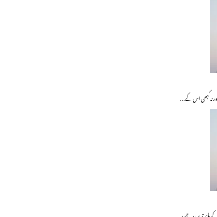
 اور نہ کبھی اس کے…
 بلند ترین مرتبے پر…