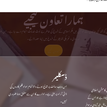
ہمارا تعاون کیجیے
می گذشتہ کئی دہائیوں سے خواتین میں فکر اسلامی کے فروغ کی خاطر بے لوث خدمات انجام دے رہا ہے۔ اس ادا
اور دینی و تحریکی لٹریچر کے فروغ میں اپنا حصہ ڈالیے۔
تعاون کیجیے
ڈسکلیمر
اس ویب سائٹ پر شائع ہونے والا تمام مواد قلم کاروں کی
 کا مشن اسلامی
ذاتی آراء پر مبنی ہے۔ ادارے کا ان سے متفق ہونا ضروری
ہنچانا ہے جو اس کے
نہیں۔
ندہ ہے۔ حجاب کی داغ بیل رام پور میں 1970 میں مائل خیرآبادی مرحومؒ