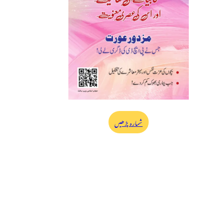
شمارہ پڑھیں