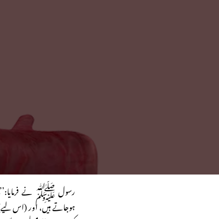
رسول ﷺ نے فرمایا:’’بی
ہوجاتے ہیں، اور (اس لیے) م