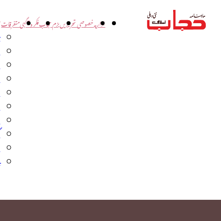
اداریہ
خصوصی تحریریں
بزم حجاب
فکر و آگہی
متفرقات
ت
د
و
س
ش
ا
ا
گ
م
ب