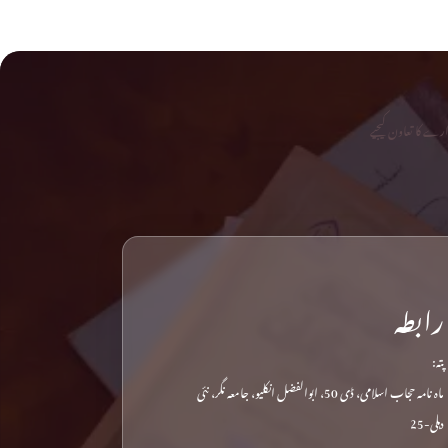
رے کا تعاون کیجیے
رابطہ
پتہ:
ماہ نامہ حجاب اسلامی، ڈی 50، ابوالفضل انکلیو، جامعہ نگر، نئی
دہلی-25