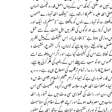
 نہیں ہو سکتی، کیونکہ اس کے یہاں اصل قدر و قیمت انسان
لی اللہ علیہ وسلم کا ارشاد ہے: ’’بیشک اللہ تمہارے جسموں
یکھتا، وہ تو تمہارے دلوں کو دیکھتا ہے‘‘ (مسلم)۔ ایک اور
اعمال کرتا ہے جو لوگوں کی نظر میں اہلِ جنت کے سے عمل
 شخص دوزخی ہوتا ہے‘‘ (بخاری)۔ اس حقیقت کے پیشِ نظر ہر
مسلسل جائزہ لیتے رہنا چاہیے کہ ایمان، ذکر، خشوع، خشیت و
 لحاظ سے اس کی کیفیت کیا ہے، اور اگر اس پہلو سے اسے
ئو محسوس ہو تو سب سے پہلے اس کے دفعیہ کی فکر کرنی چاہیے،
کی اصلاح کا دار و مدار تمام ترقلب کی اصلاح ہی پر ہے۔۔۔ یہ
اس قدر ضروری ہے کہ انبیاء کرام علیہم السلام جیسی مقدس و
بیاء صلوات اللہ علیہ و سلامہ جیسی برگزیدہ شخصیت بھی اس
 دن اور رات کی تھوڑی سی مدت میں بے شمار بار اللہ
حتساب میں مصروف ہوتے اور اپنے علوئے مقام کی مناسبت
حسوس فرماتے تو پوری خشیت و انابت کے ساتھ اللہ کے حضور