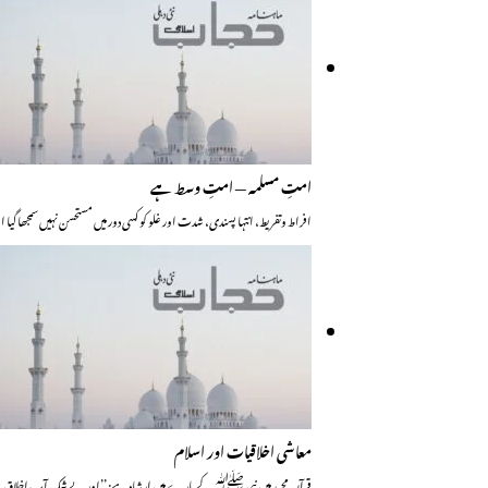
امتِ مسلمہ — امتِ وسط ہے
افراط وتفریط، انتہا پسندی، شدت اور غلو کو کسی دور میں مستحسن نہیں سمجھا گیا
معاشی اخلاقیات اور اسلام
قرآن مجید میں نبی ﷺ کے بارے میں ارشاد ہے: ’’اور بے شک آپ اخلاق کے