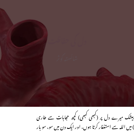
دل کی حفاظت
شائستہ کوثر
شک میرے دل پر (کبھی کبھی) کچھ حجابات سے طاری
یں اللہ سے استغفار کرتا ہوں، اور ایک دن میں سو، سو بار