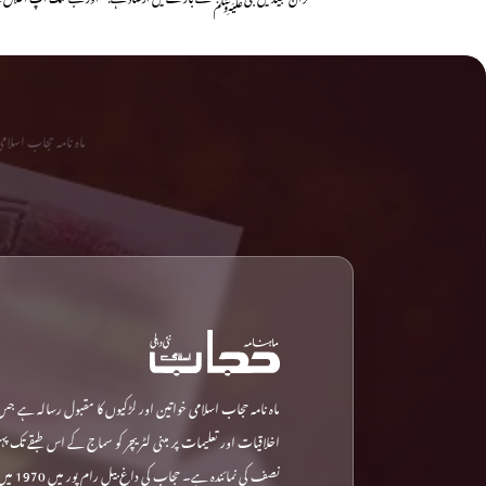
ماہ نامہ حجاب اسلا
ماہ نامہ حجاب اسلامی خواتین اور لڑکیوں کا مقبول رسالہ ہے جس
اخلاقیات اور تعلیمات پر مبنی لٹریچر کو سماج کے اس طبقے تک پ
نصف کی نمائ