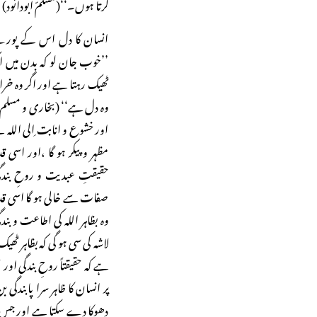
کرتا ہوں۔‘‘(مسلمّ ابودائود)
انسان کا دل اس کے پورے ب
’’خوب جان لو کہ بدن میں ای
ٹھیک رہتا ہے اور اگر وہ خ
وہ دل ہے‘‘ (بخاری و مسلم)۔ 
اور خشوع و انابت ِالی اللہ سے 
مظہر و پیکر ہو گا ،اور اسی
حقیقتِ عبدیت و روحِ بندگ
صفات سے خالی ہو گا اسی قدر 
وہ بظاہر اللہ کی اطاعت و بن
لاشہ کی سی ہو گی کہ بظاہر ٹھی
ہے کہ حقیقتاً روحِ بندگی 
پر انسان کا ظاہر سرا پابندگ
دھوکا دے سکتا ہے اور جس سے