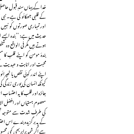
خدا کے یہاں سندِ قبول حاصل
کے قلبی جھکائو کی ہے۔ نبی ص
اور تمہاری صورتوں کو نہیں د
حدیث میں ہے: ’’بندہ ایسے 
ہوتے ہیں مگر فی الواقع وہ
بندۂ مومن کو اپنے قلب کا 
محبت اور انابت و عبدیت کے
اپنے اندر کوئی نقص یا ٹھیرا
کیونکہ انسان کی پوری زندگی 
جائزہ اور قلب کا یہ احتساب 
معصوم ہستیاں اور افضل الان
کی طرف شدت سے متوجہ تھی،
کے یہ بر گزیدہ بندے اس ا
سے اگر شمہ برابر بھی کمی م