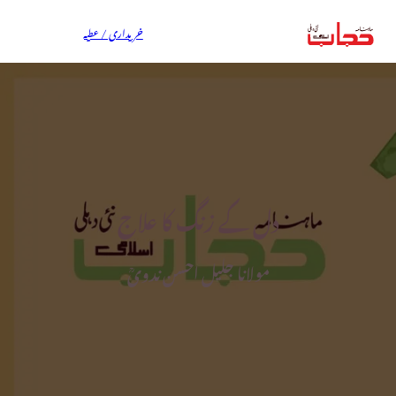
خریداری / عطیہ
دل کے زنگ کا علاج
مولانا جلیل احسن ندویؒ