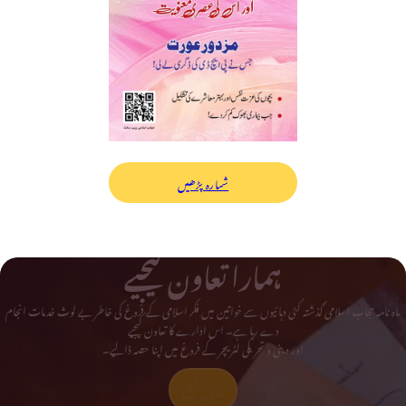
شمارہ پڑھیں
ہمارا تعاون کیجیے
ماہ نامہ حجاب اسلامی گذشتہ کئی دہائیوں سے خواتین میں فکر اسلامی کے فروغ کی خاطر بے لوث خدمات انجام
دے رہا ہے۔ اس ادارے کا تعاون کیجیے
اور دینی و تحریکی لٹریچر کے فروغ میں اپنا حصہ ڈالیے۔
تعاون کیجیے