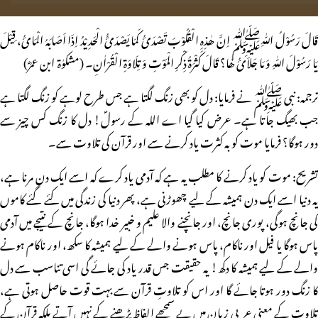
قَالَ رَسُوْلُ اللّٰہِﷺ اِنَّ ھٰذِہِ الْقُلُوْبَ تَصْدَئُ کَمَا یَصْدَئَُ الْحَدِیْدُ اِذَا اَصَابَہُ الْمَائُ، قِیْلَ
یَا رَسُوْلَ اللّٰہِ وَ مَا جَلاَئُ ھَا؟ قَالَ کَثْرَۃُ ذِکْرِ الْمَوْتِ وَ تِلَاوَۃِ الْقُرْاٰنِ۔ (مشکوٰۃ ـــــ ابن عمرؓ)
ترجمہ: نبی ﷺ نے فرمایا: دل کو بھی زنگ لگتا ہے جس طرح لوہے کو زنگ لگتا ہے
جب بھیگ جاتا ہے۔ عرض کیا گیا اے اللہ کے رسولؐ! دل کا زنگ کس چیز سے
دور ہوگا؟ فرمایا موت کو بہ کثرت یاد کرنے سے اور قرآن کی تلاوت سے۔
تشریح: موت کو یاد کرنے کا مطلب یہ ہے کہ آدمی یاد کرے کہ اسے ایک دن مرنا ہے،
یہ دنیا اسے ایک دن ہمیشہ کے لیے چھوڑنی ہے، پھر دنیا کی زندگی میں کئے گئے کاموں
کی جانچ ہوگی، پوری جانچ، اور جانچنے والا علیم و خبیر خدا ہوگا، جانچ کے نتیجے میں آدمی
پاس ہوگا یا فیل اور ناکام، پاس ہونے والے کے لیے ہمیشہ کا سکھ، اور ناکام ہونے
والے کے لیے ہمیشہ کا دکھ! یہ حقیقت جس قدر یاد کی جائے گی اسی تناسب سے دل
کا زنگ دور ہوتا جائے گا اور اس کو تلاوتِ قرآن سے بہت قوت حاصل ہوتی ہے،
تلاوت کے معنی عربی زبان میں بے سمجھے الفاظ پڑھنے کے نہیں آتے بلکہ قرآن کے