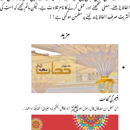
الفاظ پڑھنے، معنی سمجھنے اور عمل کرنے کا نام تلاوت ہے، لیکن ماتم کیجئے کہ امت کی
اکثریت صرف الفاظ پڑھ لینے پر مطمئن ہوگئی ہے!!
مزید
یتیم کی کفالت
عَنْ سَھْلِ ابنِ سَعْدٍ قاَلَ قاَلَ رَسُوْلُ اللّٰہِﷺ اَناَ وَ کاَفِلُ الْیَتِیْمِ لَہٗ وَ لِغَیْرِہٖ فِی الْجَنّۃِ ہٰکَذَا وَ اَشاَرَ…