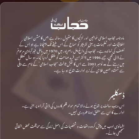
ماہ نامہ حجاب اسلامی خواتین اور لڑکیوں کا مقبول رسالہ ہے جس کا مشن اسلامی
اخلاقیات اور تعلیمات پر مبنی لٹریچر کو سماج کے اس طبقے تک پہنچانا ہے جو اس کے
نصف کی نمائندہ ہے۔ حجاب کی داغ بیل رام پور میں 1970 میں مائل خیرآبادی مرحومؒ
نے ڈالی تھی، جسے 1996 میں ڈاکٹر ابن فرید صاحبؒ کو منتقل کردیا گیا۔ دو سال تعطل
میں رہنے کے بعد نومبر 2003 سے اس کا نقشِ ثالث ‘حجاب اسلامی’ کے نام سے دہلی
سے شمشاد حسین فلاحی کے زیرِ ادارت شائع ہو رہا ہے۔
ڈسکلیمر
اس ویب سائٹ پر شائع ہونے والا تمام مواد قلم کاروں کی ذاتی آراء پر مبنی ہے۔
ادارے کا ان سے متفق ہونا ضروری نہیں۔
افسانوی ادب میں پیش کردہ واقعات و شخصیات کی اصل زندگی سے مماثلت محض اتفاقی
سمجھی جائے۔