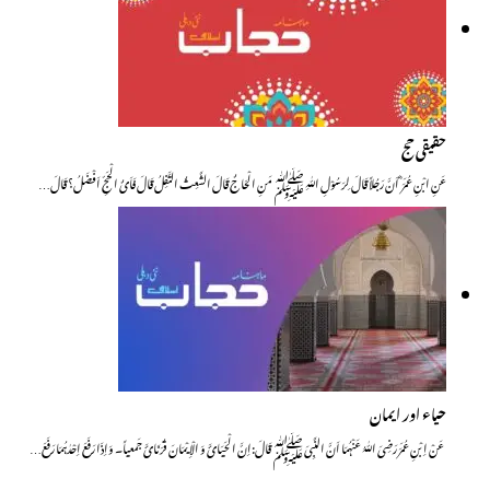
حقیقی حج
عَنِ ابْنِ عُمَرَ ؓ اَنَّ رَجُلاً قَالَ لِرَسُوْلِ اللّٰہِ ﷺ مَنِ الْحَاجُّ قَالَ الشَّعِثُ التَّفِلُ قَالَ فَاَیُّ الْحَجِّ اَفْضَلُ؟ قَالَ…
حیاء اور ایمان
عَنْ اِبْنِ عُمَرَ رَضِیَ اللّٰہُ عَنْہُمَا اَنَّ النَّبِیَ ﷺ قَالَ:اِنَّ الْحَیَائَ وَ الْاِیْمَانَ قُرَنَائَ جَمعیاً۔ وَاِذَا رَفَعَ اِحْدٰہُمَا رَفَعَ…