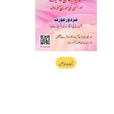
شمارہ پڑھیں