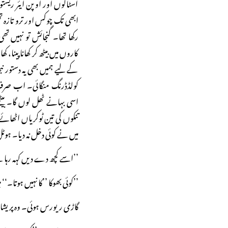
اسٹالوں اور اوپن ایئر ریستو
ابھی تک چوکس اور ترو تازہ
رکھا تھا۔ گنجائش تو نہیں 
کاروں میں بیٹھ کر کھانا پینا،
کے لیے ہمیں بھی یہ دستور ن
کولڈڈرنگ منگائی۔ اب صرف پا
اسی بہانے ٹھل لوں گا۔ بیٹھے
تنکوں کی تین ٹوکریاں اٹھائ
میں نے کوئی دخل نہ دیا۔ ہو
’’اسے کچھ دے دیں کہہ رہا 
’’کوئی بھوکا ’’کا نہیں ہوتا۔
گاڑی ریورس ہوئی۔ وہ پریشا