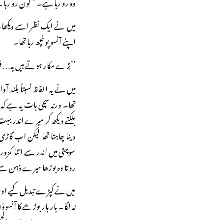
وہ رو رہا ہے۔ ’’کون رو رہا
میں نے ایک نظر اسے دیکھا۔
اپنے آنسو پونچھ رہا تھا۔
’’بڑے مکار ہوتے ہیں یہ… ف
میں نے یہ الفاظ نسبتاً بلند آو
تھا۔ ورنہ سچی بات یہ ہے
بلکتے دیکھ کر میرے اندر ب
دینا چاہتا تھا لیکن اب گاڑی
سوچتی میں اندر سے اتنا کمزور ا
روتا وہ بوڑھا میرے ذہن سے
میں نے کپڑے تبدیل کیے اور ٹیل
نہ لگا۔ بار بار بوڑھے کا آنس