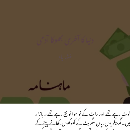
دنیا کا آخری بھوکا آدمی
منشا یاد
ٹ رہے تھے اور رات کے نو سوا نو بج رہے تھے۔ بازار
کی تھیں۔ مگر بیکریوں، پان سگریٹ کے کھوکھوں، کھانے پینے کے