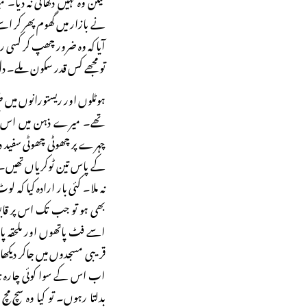
نے بازار میں گھوم پھر کر اسے 
آیا کہ وہ ضرور چھپ کر کسی ری
تو مجھے کس قدر سکون ملے۔ د
ہوٹلوں اور ریستورانوں می
تھے۔ میرے ذہن میں اس کی 
چہرے پر چھوٹی چھوٹی سفید دا
کے پاس تین ٹوکریاں تھیں۔ م
نہ ملا۔ کئی بار ارادہ کیا کہ 
بھی ہو تو جب تک اس پر قابو
اسے فٹ پاتھوں اور ملحقہ پ
قریبی مسجدوں میں جاکر دیکھا۔
اب اس کے سوا کوئی چارہ نہ
بدلتا رہوں۔ تو کیا وہ سچ مچ 