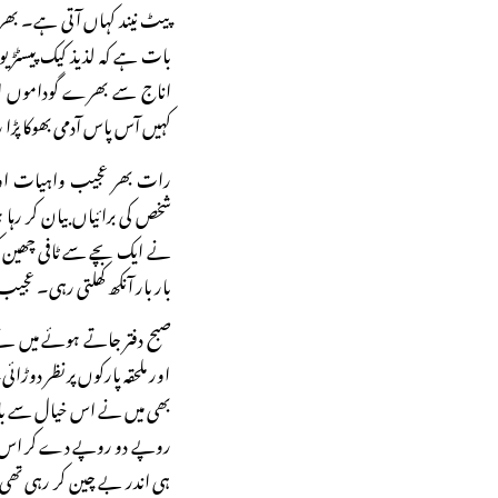
پیٹ نیند کہاں آتی ہے۔ بھرے 
بات ہے کہ لذیذ کیک پیسٹڑی
اناج سے بھرے گوداموں او
کہیں آس پاس آدمی بھوکا پڑ
رات بھر عجیب واہیات اور 
شخص کی برائیاں بیان کر رہا 
نے ایک بچے سے ٹافی چھین ک
بار بار آنکھ کھلتی رہی۔ ع
صبح دفتر جاتے ہوئے میں نے 
اور ملحقہ پارکوں پر نظر دوڑائی۔
بھی میں نے اس خیال سے بازار
روپے دو روپے دے کر اس خ
ہی اندر بے چین کر رہی تھی۔ 