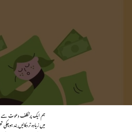
ہم ایک پرتکلف دعوت سے لو
میں زیادہ تر دکانیں بند ہوچ