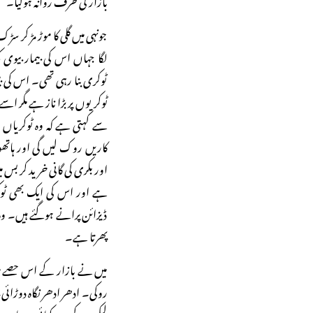
جونہی میں گلی کا موڑ مڑ کر سڑک
لگا جہاں اس کی بیمار بیوی ک
ٹوکری بنا رہی تھی۔ اس کی بی
ٹوکریوں پر بڑا ناز ہے مگر اسے 
سے کہتی ہے کہ وہ ٹوکریاں شہ
کاریں روک لیں گی اور ہاتھو
اور بکری کی گانی خرید کر بس م
ہے اور اس کی ایک بھی ٹوک
ڈیزائن پرانے ہوگئے ہیں۔ وہ س
پھرتا ہے۔
میں نے بازار کے اس حصے میں
روکی۔ ادھر ادھر نگاہ دوڑائی۔ م
لیکن وہ کہیں دکھائی نہ دیا۔