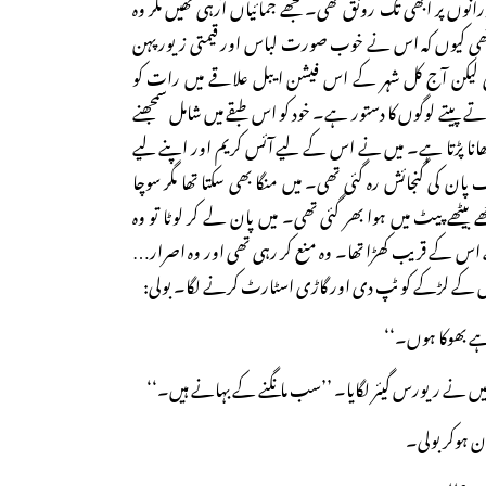
رانوں پر ابھی تک رونق تھی۔ مجھے جمائیاں آرہی تھیں مگر وہ
 تھی کیوں کہ اس نے خوب صورت لباس اور قیمتی زیور پہن
تھی لیکن آج کل شہر کے اس فیشن ایبل علاقے میں رات کو
 کھاتے پیتے لوگوں کا دستور ہے۔ خود کو اس طبقے میں شامل سمجھنے
بھانا پڑتا ہے۔ میں نے اس کے لیے آئس کریم اور اپنے لیے
ن کی گنجائش رہ گئی تھی۔ میں منگا بھی سکتا تھا مگر سوچا
 بیٹھے پیٹ میں ہوا بھر گئی تھی۔ میں پان لے کر لوٹا تو وہ
ے اس کے قریب کھڑا تھا۔ وہ منع کر رہی تھی اور وہ اصرار…
ٹل کے لڑکے کو ٹپ دی اور گاڑی اسٹارٹ کرنے لگا۔ بولی:
ہے بھوکا ہوں۔‘‘
‘‘ میں نے ریورس گیئر لگایا۔ ’’سب مانگنے کے بہانے ہیں۔‘‘
ن ہوکر بولی۔