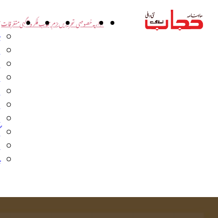
اداریہ
خصوصی تحریریں
بزم حجاب
فکر و آگہی
متفرقات
ت
د
و
س
ش
ا
ا
گ
م
ب