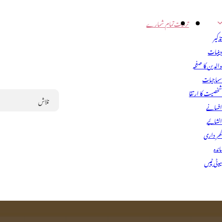
تربیت
تمام شمارے
ذکیر
ینیات
الدین کا صفحہ
ماجیات
خصیت کا ارتقا
فسانے
Search
نشائیے
ھر داری
ائدہ
یوٹی ٹپس