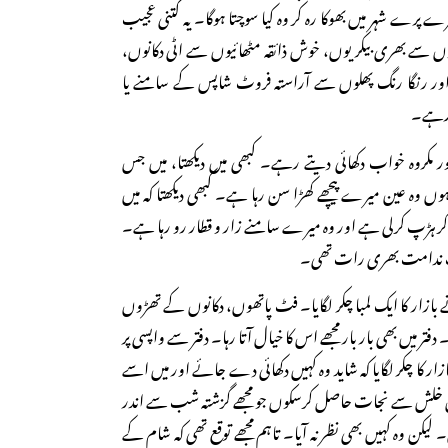
پرے شہر میں بھوکا رہ کر وہ کیا سوچتا ہوگا۔ یہ کتنی عجیب
وں سے بھری بیکریوں، خوش ذائقہ مٹھائیوں سے اٹی دکانوں،
ر رنگا رنگ پھلوں سے آراستہ فروٹ شاپس کے سامنے یا
ا رہے۔
مکروہ خواب دکھائی دیتے رہے۔ کبھی میں دیکھتا، میں جس
ہوں وہ عین میرے پیچھے کھڑا سن رہا ہے۔ کبھی دیکھتا کہ میں
ر ہڑپ کرلی ہے اور وہ میرے سامنے زار و قطار رو رہا ہے۔
جیب ندامت بھری رات تھی۔
بازار کا ایک لمبا چکر لگایا۔ فٹ پاتھوں، دکانوں کے تھڑوں
 دفتر میں بھی بار بار مجھے اس کا خیال آتا رہا۔ دفتر سے واپسی پر
 کا چکر لگایا کہ شاید وہ کہیں دکھائی دے جائے اور میں اسے
لش سے نجات حاصل کرسکوں جو مجھے گزشتہ شب سے اندر
لیکن وہ کہیں بھی نظر نہ آیا۔ تاہم مجھے توقع تھی کہ شام کے