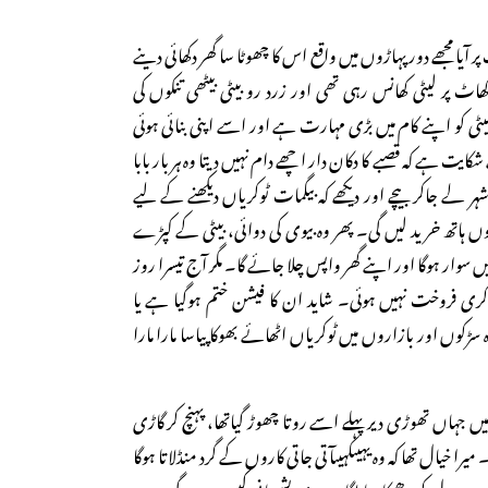
 پر آیا مجھے دور پہاڑوں میں واقع اس کا چھوٹا سا گھر دکھائی دینے
ھاٹ پر لیٹی کھانس رہی تھی اور زرد رو بیٹی بیٹھی تنکوں کی
ٹی کو اپنے کام میں بڑی مہارت ہے اور اسے اپنی بنائی ہوئی
شکایت ہے کہ قصبے کا دکان دار اچھے دام نہیں دیتا وہ ہر بار بابا
ر لے جاکر بیچے اور دیکھے کہ بیگمات ٹوکریاں دیکھنے کے لیے
ں ہاتھ خرید لیں گی۔ پھر وہ بیوی کی دوائی، بیٹی کے کپڑے
یں سوار ہوگا اور اپنے گھر واپس چلا جائے گا۔ مگر آج تیسرا روز
ری فروخت نہیں ہوئی۔ شاید ان کا فیشن ختم ہوگیا ہے یا
ڑکوں اور بازاروں میں ٹوکریاں اٹھائے بھوکا پیاسا مارا مارا
 جہاں تھوڑی دیر پہلے اسے روتا چھوڑ گیاتھا، پہنچ کر گاڑی
یرا خیال تھا کہ وہ یہیںکہیںآتی جاتی کاروں کے گرد منڈلاتا ہوگا
 میرے دل کو دھچکا سا لگا۔ میری پشیمانی کیسے دور ہوگی۔ میں