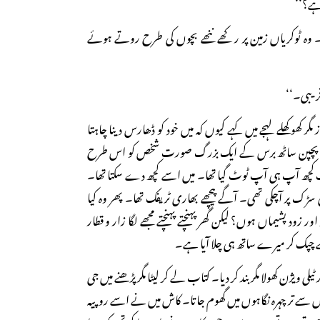
 ہے؟‘‘
 وہ ٹوکریاں زمین پر رکھے ننھے بچوں کی طرح روتے ہوئے
ریبی۔‘‘
از مگر کھوکھلے لہجے میں کہے کیوں کہ میں خود کو ڈھارس دینا چاہتا
 کہ پچپن ساٹھ برس کے ایک بزرگ صورت شخص کو اس طرح
ہت کچھ آپ ہی آپ ٹوٹ گیا تھا۔ میں اسے کچھ دے سکتا تھا۔
 سڑک پر آچکی تھی۔ آگے پیچھے بھاری ٹریفک تھا۔ پھر وہ کیا
ور زود پشیماں ہوں؟ لیکن گھر پہنچتے پہنچتے مجھے لگا زار و قطار
 چپک کر میرے ساتھ ہی چلا آیا ہے۔
ی ویژن کھولا مگر بند کر دیا۔ کتاب لے کر لیٹا مگر پڑھنے میں جی
وؤں سے تر چہرہ نگاہوں میں گھوم جاتا۔ کاش میں نے اسے روپیہ