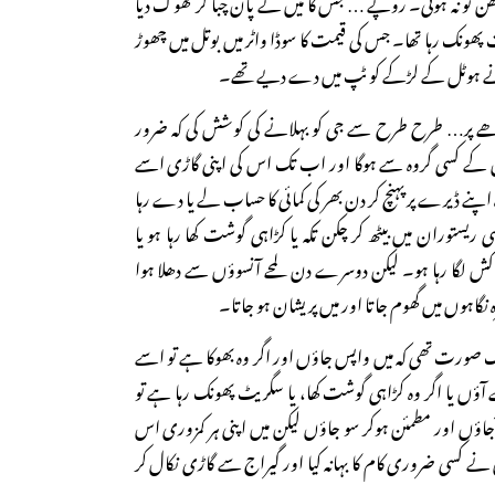
جھن تو نہ ہوتی۔ روپے … جس کا میں نے پان چبا کر تھوک دیا
ھونک رہا تھا۔ جس کی قیمت کا سوڈا واٹر میں بوتل میں چھوڑ
ں نے ہوٹل کے لڑکے کو ٹپ میں دے دیے تھے۔
بوڑھے پر… طرح طرح سے جی کو بہلانے کی کوشش کی کہ ضرور
وں کے کسی گروہ سے ہوگا اور اب تک اس کی اپنی گاڑی اسے
 اپنے ڈیرے پر پہنچ کر دن بھر کی کمائی کا حساب لے یا دے رہا
 ریستوران میں بیٹھ کر چکن تکہ یا کڑاہی گوشت کھا رہا ہو یا
گا رہا ہو۔ لیکن دوسرے دن لمحے آنسوؤں سے دھلا ہوا
نگاہوں میں گھوم جاتا اور میں پریشان ہو جاتا۔
 صورت تھی کہ میں واپس جاؤں اور اگر وہ بھوکا ہے تو اسے
ؤں یا اگر وہ کڑاہی گوشت کھا، یا سگریٹ پھونک رہا ہے تو
اؤں اور مطمئن ہوکر سو جاؤں لیکن میں اپنی ہر کمزوری اس
نے کسی ضروری کام کا بہانہ کیا اور گیراج سے گاڑی نکال کر