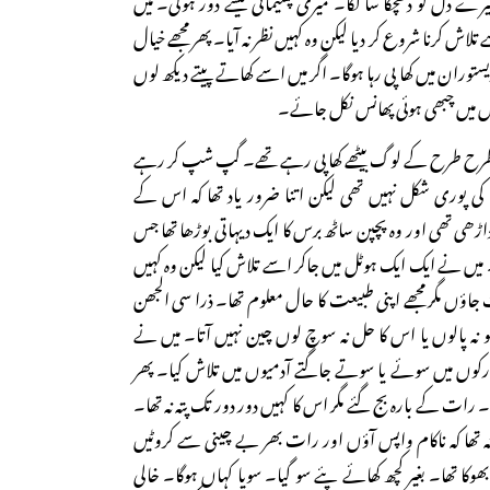
تلاش کرنا شروع کر دیا لیکن وہ کہیں نظر نہ آیا۔ پھر مجھے خیال
ستوران میں کھا پی رہا ہوگا۔ اگر میں اسے کھاتے پیتے دیکھ لوں
ل میں چبھی ہوئی پھانس نکل جائے۔
ں طرح طرح کے لوگ بیٹھے کھا پی رہے تھے۔ گپ شپ کر رہے
پوری شکل نہیں تھی لیکن اتنا ضرور یاد تھا کہ اس کے
ڑھی تھی اور وہ پچپن ساٹھ برس کا ایک دیہاتی بوڑھا تھا جس
یں نے ایک ایک ہوٹل میں جاکر اسے تلاش کیا لیکن وہ کہیں
لوٹ جاؤں مگر مجھے اپنی طبیعت کا حال معلوم تھا۔ ذرا سی الجھن
 نہ پالوں یا اس کا حل نہ سوچ لوں چین نہیں آتا۔ میں نے
ارکوں میں سوئے یا سوتے جاگتے آدمیوں میں تلاش کیا۔ پھر
 رات کے بارہ بج گئے مگر اس کا کہیں دور دور تک پتہ نہ تھا۔
 تھا کہ ناکام واپس آؤں اور رات بھر بے چینی سے کروٹیں
بھوکا تھا۔ بغیر کچھ کھائے پئے سو گیا۔ سویا کہاں ہوگا۔ خالی