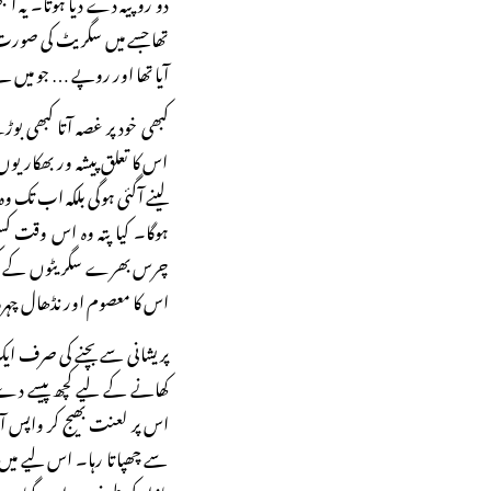
دو روپیہ دے دیا ہوتا۔ یہ ال
تھا جسے میں سگریٹ کی صورت پ
آیا تھا اور روپے … جو می
کبھی خود پر غصہ آتا کبھی 
اس کا تعلق پیشہ ور بھکاری
لینے آگئی ہوگی بلکہ اب تک وہ
ہوگا۔ کیا پتہ وہ اس وقت کسی
چرس بھرے سگریٹوں کے کش ل
اس کا معصوم اور نڈھال چہرہ 
پریشانی سے بچنے کی صرف ایک
کھانے کے لیے کچھ پیسے دے آ
اس پر لعنت بھیج کر واپس آج
سے چھپاتا رہا۔ اس لیے میں 
بازار کی طرف روانہ ہوگیا۔