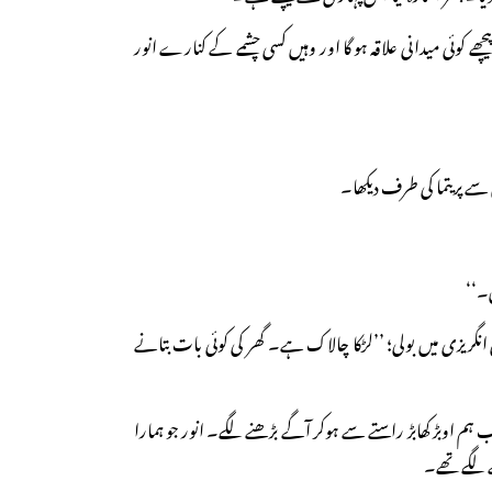
چھے کوئی میدانی علاقہ ہو گا اور وہیں کسی چشمے کے کنارے انور
ے پریتما کی طرف دیکھا۔
ں۔‘‘
 انگریزی میں بولی؛ ’’لڑکا چالاک ہے۔ گھر کی کوئی بات بتانے
ب ہم اوبڑ کھابڑ راستے سے ہوکر آگے بڑھنے لگے۔ انور جو ہمارا
نے لگے تھے۔