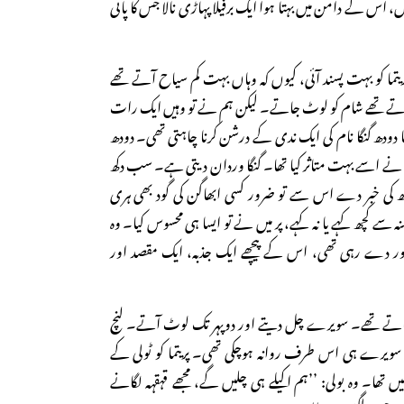
ل، اس کے دامن میں بہتا ہوا ایک برفیلا پہاڑی نالا جس کا پانی
ریتما کو بہت پسند آئی، کیوں کہ وہاں بہت کم سیاح آتے تھے
ے تھے شام کو لوٹ جاتے۔ لیکن ہم نے تو وہیں ایک رات
تما دودھ گنگا نام کی ایک ندی کے درشن کرنا چاہتی تھی۔ دودھ
ظ نے اسے بہت متاثر کیا تھا۔ گنگا وردان دیتی ہے۔ سب دکھ
ودھ کی خبر دے اس سے تو ضرور کسی ابھاگن کی گود بھی ہری
نہ سے کچھ کہے یا نہ کہے، پر میں نے تو ایسا ہی محسوس کیا۔ وہ
ر دے رہی تھی، اس کے پیچھے ایک جذبہ، ایک مقصد اور
ے تھے۔ سویرے چل دیتے اور دوپہر تک لوٹ آتے۔ لنچ
 سویرے ہی اس طرف روانہ ہوچکی تھی۔ پریتما کو ٹولی کے
 تھا۔ وہ بولی: ’’ہم اکیلے ہی چلیں گے، مجھے قہقہہ لگانے