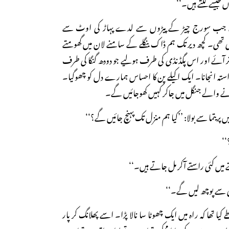
جیسے لگتے ہیں۔‘‘
 جب سورج چیڑ کے پیڑوں سے لدے پہاڑ کی اوٹ سے
 لگی تھی۔ کچھ دیر تک ہم ڈاک بنگلے کے سامنے لان میں گھومتے
تر آئے اور اس پگڈنڈی کی طرف ہولیے جو دودھ گنگا کی طرف
راستہ انجانا۔ ایک اکیلے پن کا احساس ہمارے دل کو چھوگیا۔
آنے والے جنگل میں جاکر کہیں کھوجائیں گے۔
 میں پریتما سے بولا: ’’کیا ہم منزل تک پہنچ جائیں گے؟‘‘
‘‘
ے میں کئی راستے آکر مل جاتے ہیں۔‘‘
ی سے پوچھ لیں گے۔‘‘
ے کیا تھا کہ راہ میں ایک چھوٹا سا نالا پڑا۔ اسے پھلانگ کر پار