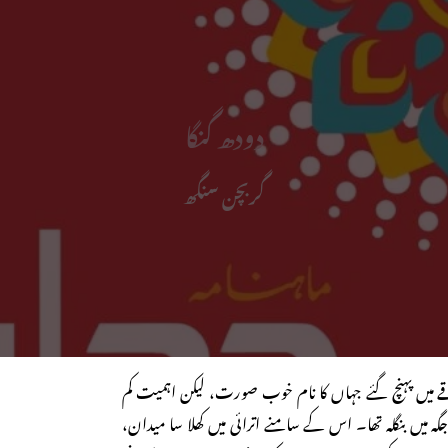
دودھ گنگا
گربچن سنگھ
میں پہنچ گئے جہاں کا نام خوب صورت، لیکن اہمیت کم
ہ میں بنگلہ تھا۔ اس کے سامنے اترائی میں کھلا سا میدان،