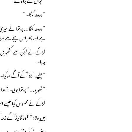
’’دودھ گنگا۔‘‘
’’دودھ گنگا… پریتما نے میر
ہے اور پھر اس بچے سے بولی
لڑکے نے لڑکی سے کشمیری م
ہلایا۔
’’چلیے، لڑکا آگے آگے ہوگیا۔
’’ٹھہرو…‘‘ پریتما بولی۔ ’’ہ
لڑکے نے محسوس کیا جیسے اس 
میں بولا: ’’عموما گائیڈ آگے بڑ
پریتما نے کہا؛ ’’وہ بچہ ہے۔ سات