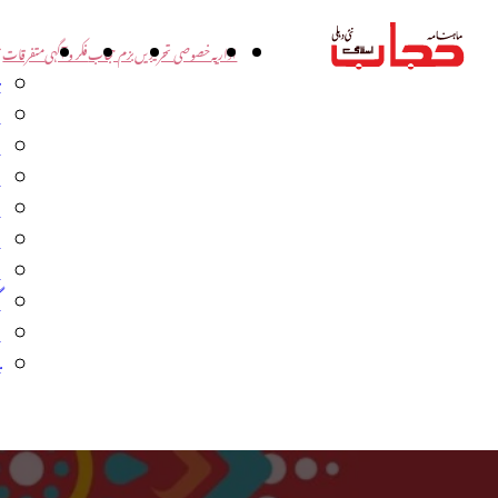
اداریہ
خصوصی تحریریں
بزم حجاب
فکر و آگہی
متفرقات
ت
د
و
س
ش
ا
ا
گ
م
ب