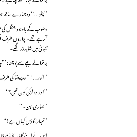
’’چلو…‘‘ وہ ہمارے ساتھ ہو
دھوپ کے باوجود جنگل کی 
آرہے تھے۔ چاروں طرف ایک پر
تنہائی میں شاید ڈر لگے۔
پریتما نے بچے سے پوچھا: ’’تمہ
’’انور…!‘‘ وہ پریتما کی طرف
’’اور وہ لڑکی کون تھی؟‘‘
’’ہماری بہن۔‘‘
’’تمہارا گاؤں کہاں ہے؟‘‘
اس نے اپنے گاؤں کا نام بتا 