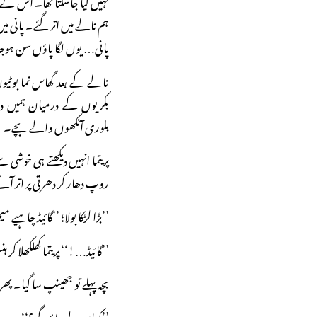
نہیں کیا جاسکتا تھا۔ اس کے 
ہم نالے میں اتر گئے۔ پانی می
پانی… یوں لگا پاؤں سن ہو
نالے کے بعد گھاس نما بوٹیوں
بکریوں کے درمیان ہمیں 
بلوری آنکھوں والے بچے۔
پریتما انہیں دیکھتے ہی خوشی
روپ دھار کر دھرتی پر اتر آ
’’بڑا لڑکا بولا؛ ’’گائیڈ چاہی
’’گائیڈ…!‘‘ پریتما کھلکھلا کر 
بچہ پہلے تو جھینپ سا گیا۔ پھر
’’کہاں لے جاؤگے؟‘‘