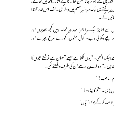
اندر ہی سے ہوکر جانا ممکن تھا۔ جوتے اتار، ہاتھ میں تھامے،
ں پیر رکھتے ہی ایک سرد لہر جسم میں دوڑ گئی۔ اف اس قدر ٹھنڈا
جائیں گے۔
 سے اٹا پڑا ایک ہرا بھرا میدان تھا۔ وہیں کچھ بھیڑوں اور
دو بچے دکھائی دیے۔ گول مٹول، گورے سرخ چہرے اور
 سے چہک اٹھی۔ ’’یوں لگتا ہے جیسے آسمان سے فرشتے بچوں کا
ئے ہیں۔‘‘ وہ بڑے پیار سے ان کی طرف دیکھنے لگی۔
ے میم صاحب؟‘‘
ہنس پڑی۔ ’’تم گائیڈ ہو؟‘‘
 حوصلہ کر کے بولا؛ ’’ہاں‘‘