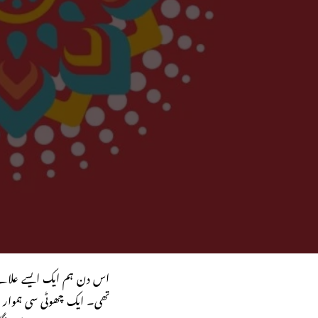
اس دن ہم ایک ایسے علاقے 
تھی۔ ایک چھوٹی سی ہموار جگ