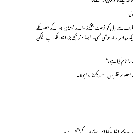
لیا۔
طرف سے دل کو فرحت بخشنے والے ٹھنڈی ہوا کے جھونکے
اسرار خاموشی تھی۔ ایسا سفر مجھے بڑا اچھا لگتا ہے، لیکن
ارا نام کیا ہے؟‘‘
 معصوم نظروں سے دیکھتا ہوا بولا۔
دیا۔ پھر اشارہ کیا اس پہاڑی کے پیچھے ہے۔