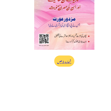
شمارہ پڑھیں