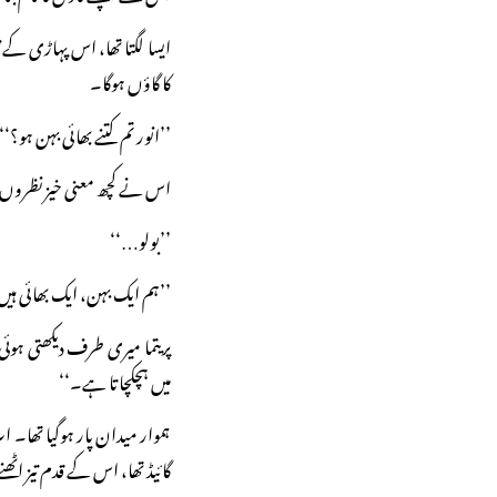
ایسا لگتا تھا، اس پہاڑی کے پی
کا گاؤں ہوگا۔
’’انور تم کتنے بھائی بہن ہو؟‘‘
اس نے کچھ معنی خیز نظروں س
’’بولو…‘‘
’’ہم ایک بہن، ایک بھائی ہی
پریتما میری طرف دیکھتی ہوئی
میں ہچکچاتا ہے۔‘‘
ہموار میدان پار ہوگیا تھا۔ ا
گائیڈ تھا، اس کے قدم تیز اٹھ