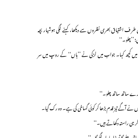
ی طر ف اشتیاق بھری نظروں سے دیکھا، کہنے لگی ہوشیار بچہ
؛ ’’چلو۔‘‘
یں کچھ کہا۔ جواب میں لڑکی نے ’’ہاں‘‘ کے روپ میں سر
مارے ساتھ ساتھ چلو۔‘‘
نے آگے تیز قدم بڑھا کر کوئی گساخی کی ہے۔ وہ رک گیا۔
ھ کر ہی راستہ دکھاتے ہیں۔‘‘
ھ چلے گا تو بڑا پیارا لگے گا۔‘‘