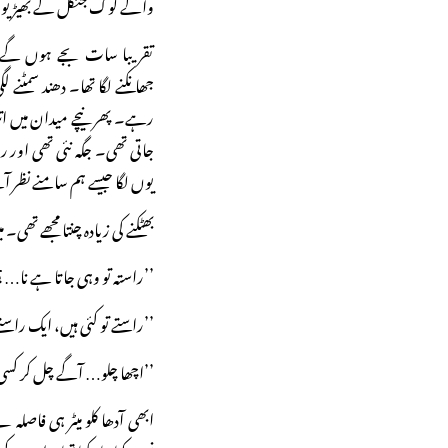
والے لوگ جنگل کے بھیڑیوں 
تقریبا سات بجے ہوں گے
جھانکنے لگا تھا۔ دھند سمٹنے
رہے۔ پھر نیچے میدان میں ا
جاتی تھی۔ جگہ نئی تھی اور 
یوں لگا جیسے ہم سامنے نظر 
بھٹکنے کی زیادہ چنتا مجھے تھی۔
’’راستہ تو وہی جاتا ہے نا…؟
’’راستے تو کئی ہیں، ایک راست
’’اچھا چلو… آگے چل کر کس
ابھی آدھا کلو میٹر ہی فاصلہ ط