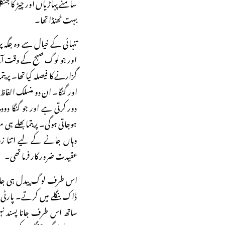
سامنے پہاڑیاں اور چیڑ کا جنگ
بہت ٹھنڈا تھا۔
تنہائی کے خیال سے وہ جگہ پ
اور جو لوگ صبح کے وقت آت
گزارنے کا فیصلہ کیا تھا۔ پری
اور گنگا۔ ان دو منسلک الفا
دور کرتی ہے اور جو گنگا د
ہوجاتی ہوگی۔ پریتما بھلے ہی م
وہاں جانے کے لیے اتنا زو
عقیدت ضرور کار فرما تھی۔
اس طرف لوگ پیدل ہی جات
ڈاک بنگلے میں کرتے۔ پارٹی
ساتھ اس طرف جانا پسند نہیں