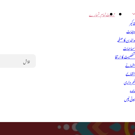
تربیت
تمام شمارے
ذکیر
ینیات
الدین کا صفحہ
ماجیات
خصیت کا ارتقا
فسانے
Search
نشائیے
ھر داری
ائدہ
یوٹی ٹپس