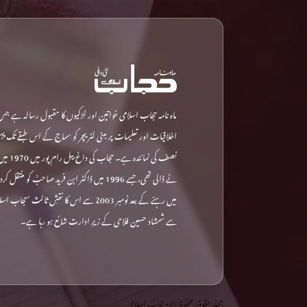
ماہ نامہ حجاب اسلامی خواتین اور لڑکیوں کا مقبول رسالہ ہے جس
اخلاقیات اور تعلیمات پر مبنی لٹریچر کو سماج کے اس طبقے تک پ
نصف کی نمائ
نے ڈالی تھی، جسے 1996 میں ڈاکٹر ابن فرید صاحبؒ کو م
میں رہنے کے بعد نومبر 2003 سے اس کا نقشِ ثالث 
سے شمشاد حسین فلاحی کے زیرِ ادارت شائع ہو رہا ہے۔
جملہ حقوق محفوظ © • حجاب اسلامی