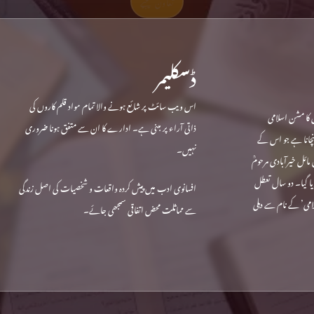
تعاون کیجیے
ڈسکلیمر
اس ویب سائٹ پر شائع ہونے والا تمام مواد قلم کاروں کی
 کا مشن اسلامی
ذاتی آراء پر مبنی ہے۔ ادارے کا ان سے متفق ہونا ضروری
ہنچانا ہے جو اس کے
نہیں۔
ندہ ہے۔ حجاب کی داغ بیل رام پور میں 1970 میں مائل خیرآبادی مرحومؒ
نتقل کردیا گیا۔ دو سال تعطل
افسانوی ادب میں پیش کردہ واقعات و شخصیات کی اصل زندگی
‘حجاب اسلامی’ کے نام سے دہلی
سے مماثلت محض اتفاقی سمجھی جائے۔