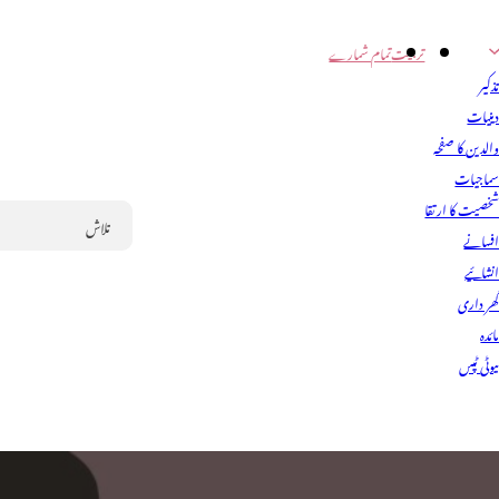
تربیت
تمام شمارے
ذکیر
ینیات
الدین کا صفحہ
ماجیات
خصیت کا ارتقا
فسانے
Search
نشائیے
ھر داری
ائدہ
یوٹی ٹپس