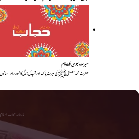
سیرت نبوی کا پیغام
حضرت محمد مصطفی ﷺ کی سیرتِ پاک اور آپ کی زندگی کا نمونہ تمام انسانو
ماہ نامہ حجاب اسلا