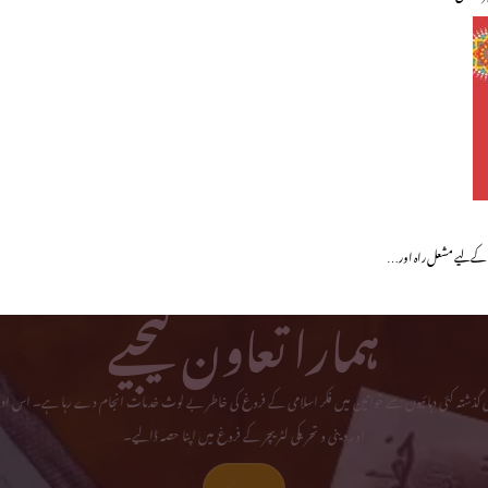
ں کے لیے مشعل راہ اور…
ہمارا تعاون کیجیے
می گذشتہ کئی دہائیوں سے خواتین میں فکر اسلامی کے فروغ کی خاطر بے لوث خدمات انجام دے رہا ہے۔ اس ادا
اور دینی و تحریکی لٹریچر کے فروغ میں اپنا حصہ ڈالیے۔