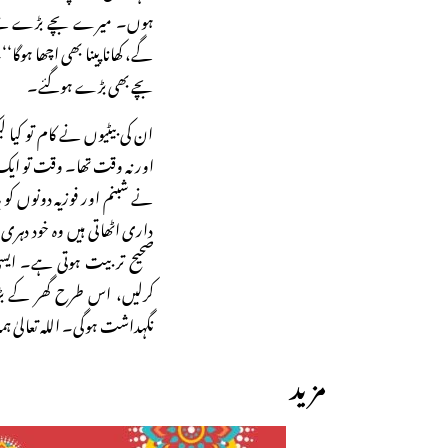
ہوں۔ میرے بچے بڑے سے بڑ
گے، کھانا پینا بھی اچھا ہوگا
بچے بھی بڑے ہوگئے۔
ان کی بیٹیوں نے کام تو کیا 
اور نہ وقت تھا۔ وقت تو ایک 
نے شبنم اور فوزیہ دونوں کو 
داری اٹھاتی ہیں وہ خود دہری 
صحیح تربیت ہوتی ہے۔ ایسی
کرلیں، اس طرح گھر کے ب
نگہداشت ہوگی۔ اللہ تعالی
مزید