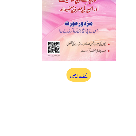
شمارہ پڑھیں