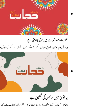
عورت معاشرے میں حق چاہتی ہے
ہر سال یومِ خواتین حقوقِ نسواں کے نئے سنگِ میل طے کرنے کے لیے جوش 
یہ فتویٰ نہیں سائنس کی تحقیق ہے
دنیا میں انسان کی آمد کا مقصد، انسان کا اپنے خالق ،مخلوق اور کائنات سے رشتہ