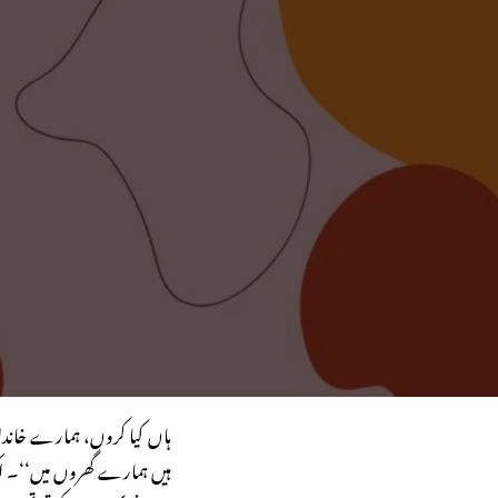
ہاں کیا کروں، ہمارے خاند
ہیں ہمارے گھروں میں‘‘۔ اکثر