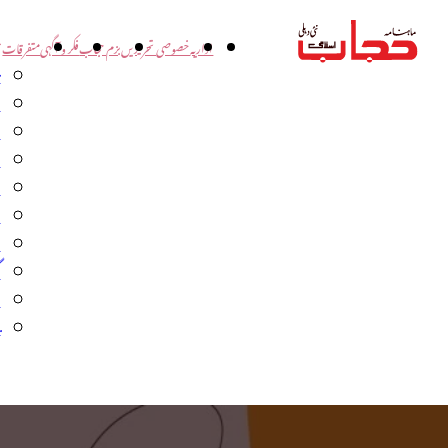
اداریہ
خصوصی تحریریں
بزم حجاب
فکر و آگہی
متفرقات
ت
د
و
س
ش
ا
ا
گ
م
ب