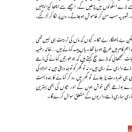
ے اسکولوں میں پڑھیں گے، اچھے سے اچھا کپڑا پہنیں
‘‘۔ شوہر یہ سب سن کر خاموش ہوجاتے۔ دن پَر لگا کر اْڑ گئے،
لیکن بے ڈھنگا، بے تکا۔ کیوں کہ ماں کی تربیت ہی نہیں تھی
اہم کام میں خرچ ہورہا تھا۔ ہاں پیسہ کمانے میں… خالہ رضیہ
بات سمجھائی کہ بڑے سچ کہتے ہیں کہ جو عورتیں کمانے کی ذمے
ذمے داری لے رہی ہیں۔ نہ تو گھر کو توجہ دیتی ہیں نہ اولاد کی
 ہی ضرورت پڑ جائے تو گھر میں رہ کر کمانے کا بندوبست
ڑے بوڑھے بھی خوش ہوں گے اور بچوں کی بھی بہترین
ٰ ہماری ساری ذمے داریوں کے متعلق سوال کرے گا۔