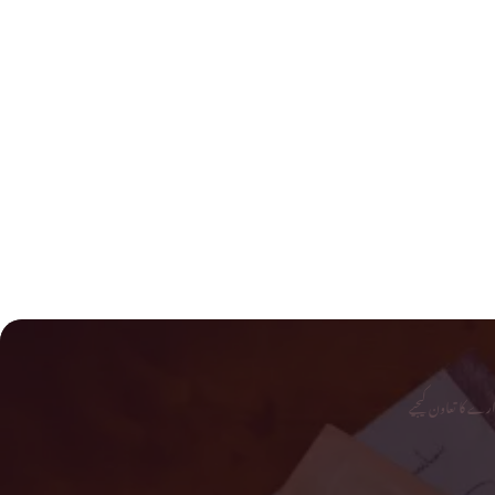
رے کا تعاون کیجیے