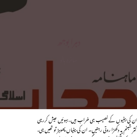
دہرا بوجھ
سائرہ بانو
ان کی بیٹیوں کے نصیب ہی خراب ہیں، بہوئیں عیش کررہی
 شبنم یہ دکھڑا روتی رہتیں۔ ان کی بیٹیاں پھوہڑ تو تھیں ہی،