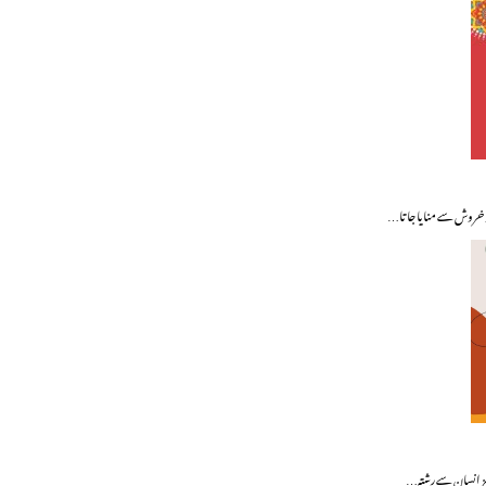
و خروش سے منایا جاتا…
 نیز انسان سے رشتہ…