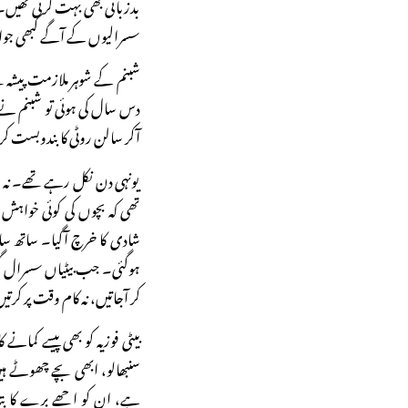
بدزبانی بھی بہت کرتی تھیں
سسرالیوں کے آگے کبھی جوا
شبنم کے شوہر ملازمت پیشہ 
دس سال کی ہوئی تو شبنم نے م
آکر سالن روٹی کا بندوبست ک
یونہی دن نکل رہے تھے۔ نہ لڑک
تھی کہ بچوں کی کوئی خواہش
شادی کا خرچ آگیا۔ ساتھ س
ہوگئی۔ جب بیٹیاں سسرال گئیں 
کر آجاتیں، نہ کام وقت پر ک
بیٹی فوزیہ کو بھی پیسے کمانے
سنبھالو، ابھی بچے چھوٹے ہ
ہے، ان کو اچھے برے کا بتا