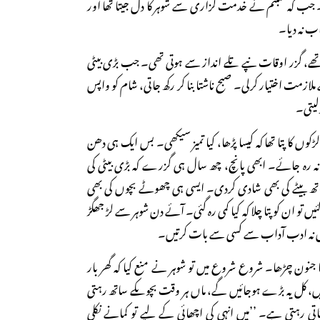
۔ جب کہ شبنم نے خدمت گزاری سے شوہر کا دل جیتا تھا اور
ب نہ دیا۔
تھے، گزر اوقات نپے تلے انداز سے ہوتی تھی۔ جب بڑی بیٹی
لازمت اختیار کرلی۔ صبح ناشتا بنا کر رکھ جاتی، شام کو واپس
رلیتی۔
وں کا پتا تھا کہ کیسا پڑھا، کیا تمیز سیکھی۔ بس ایک ہی دھن
 نہ رہ جائے۔ ابھی پانچ، چھ سال ہی گزرے کہ بڑی بیٹی کی
اتھ بیٹے کی بھی شادی کردی۔ ایسی ہی چھوٹے بچوں کی بھی
تو ان کو پتا چلا کہ کیا کمی رہ گئی۔ آئے دن شوہر سے لڑ جھگڑ
رتیں نہ ادب آداب سے کسی سے بات کرتیں۔
 کا جنون چڑھا۔ شروع شروع میں تو شوہر نے منع کیا کہ گھر بار
یں، کل یہ بڑے ہوجائیں گے، ماں ہر وقت بچوںکے ساتھ رہتی
تی رہتی ہے۔ ’’میں انہی کی اچھائی کے لیے تو کمانے نکلی