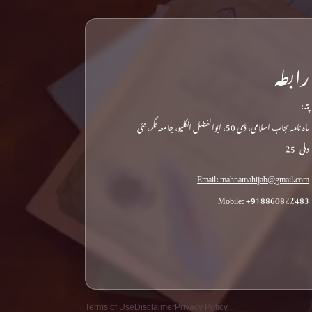
رابطہ
پتہ:
ماہ نامہ حجاب اسلامی، ڈی 50، ابوالفضل انکلیو، جامعہ نگر، نئی
دہلی-25
Email: mahnamahijab@gmail.com
Mobile: +918860822483
Terms of Use
Disclaimer
Privacy Policy