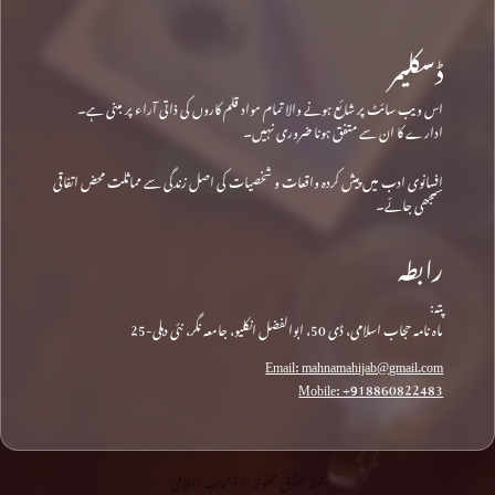
ڈسکلیمر
اس ویب سائٹ پر شائع ہونے والا تمام مواد قلم کاروں کی ذاتی آراء پر مبنی ہے۔
ادارے کا ان سے متفق ہونا ضروری نہیں۔
افسانوی ادب میں پیش کردہ واقعات و شخصیات کی اصل زندگی سے مماثلت محض اتفاقی
سمجھی جائے۔
رابطہ
پتہ:
ماہ نامہ حجاب اسلامی، ڈی 50، ابوالفضل انکلیو، جامعہ نگر، نئی دہلی-25
Email: mahnamahijab@gmail.com
Mobile: +918860822483
جملہ حقوق محفوظ © • حجاب اسلامی