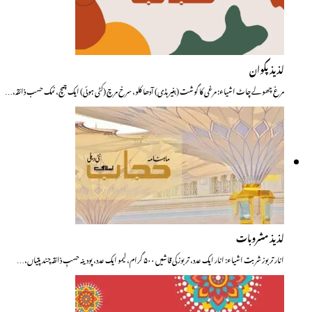
لذیذ پکوان
مرغ چھولے چاٹ اشیاء: مرغی کا گوشت (بغیر ہڈی) آدھا کلو، سرخ مرچ (کٹی ہوئی) ایک چمچ، نمک حسب ذائقہ،…
لذیذ مشروبات
انار تربوز شربت اشیاء: انار ایک عدد، تربوز کی قاشیں ۵۰۰ گرام، لیمو ایک عدد، پودینہ حسبِ ذائقہ چند پتیاں،…