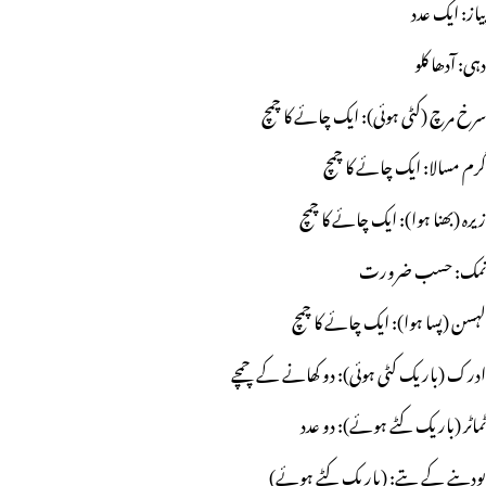
پیاز: ایک عدد
دہی: آدھا کلو
سرخ مرچ (کٹی ہوئی): ایک چائے کا چمچ
گرم مسالا: ایک چائے کا چمچ
زیرہ (بھنا ہوا): ایک چائے کا چمچ
نمک: حسب ضرورت
لہسن (پسا ہوا): ایک چائے کا چمچ
ادرک (باریک کٹی ہوئی): دو کھانے کے چمچے
ٹماٹر (باریک کٹے ہوئے): دو عدد
پودینے کے پتے: (باریک کٹے ہوئے)