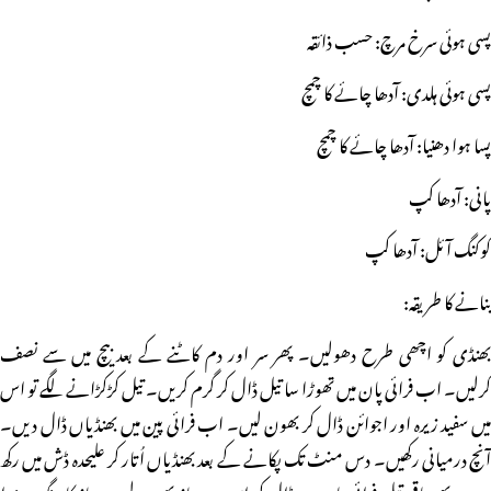
پسی ہوئی سرخ مرچ: حسب ذائقہ
پسی ہوئی ہلدی: آدھا چائے کا چمچ
پسا ہوا دھنیا: آدھا چائے کا چمچ
پانی: آدھا کپ
کوکنگ آئل: آدھا کپ
بنانے کا طریقہ:
بھنڈی کو اچھی طرح دھولیں۔ پھر سر اور دم کاٹنے کے بعد بیچ میں سے نصف
کرلیں۔ اب فرائی پان میں تھوڑا سا تیل ڈال کر گرم کریں۔ تیل کڑکڑانے لگے تو اس
میں سفید زیرہ اور اجوائن ڈال کر بھون لیں۔ اب فرائی پین میں بھنڈیاں ڈال دیں۔
آنچ درمیانی رکھیں۔ دس منٹ تک پکانے کے بعد بھنڈیاں اُتار کر علیحدہ ڈش میں رکھ
دیں۔ پھر باقی تیل فرائی پان میں ڈال کر اس میں پیاز بھون لیں۔ پیاز کا رنگ سنہرا