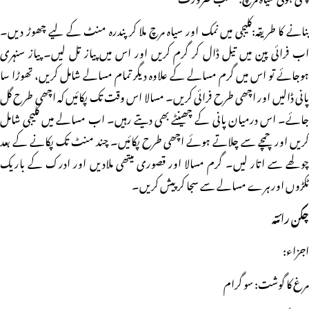
بنانے کا طریقہ:کلیجی میں نمک اور سیاہ مرچ ملا کر پندرہ منٹ کے لیے چھوڑ دیں۔
اب فرائی پین میں تیل ڈال کر گرم کریں اور اس میں پیاز تل لیں۔ پیاز سنہری
ہوجائے تو اس میں گرم مسالے کے علاوہ دیگر تمام مسالے شامل کریں، تھوڑا سا
پانی ڈالیں اور اچھی طرح فرائی کریں۔ مسالا اس وقت تک پکائیں کہ اچھی طرح گل
جائے۔ اس درمیان پانی کے چھینٹے بھی دیتے رہیں۔ اب مسالے میں کلیجی شامل
کریں اور چمچے سے چلاتے ہوئے اچھی طرح پکائیں۔ چند منٹ تک پکانے کے بعد
چولھے سے اتار لیں۔ گرم مسالا اور قصوری میتھی ملادیں اور ادرک کے باریک
ٹکڑوں اور ہرے مسالے سے سجا کر پیش کریں۔
چکن رائتہ
اجزاء:
مرغ کا گوشت: سو گرام