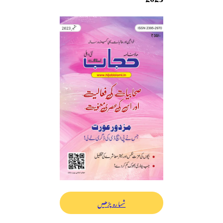
شمارہ پڑھیں