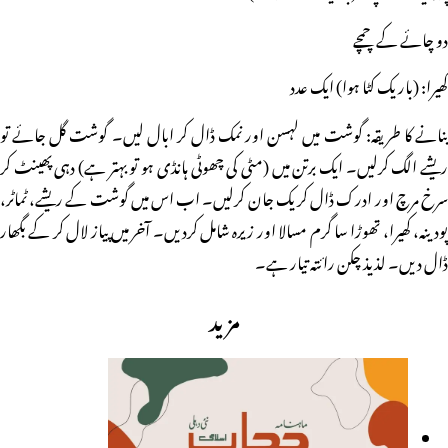
دو چائے کے چمچے
کھیرا: (باریک کٹا ہوا) ایک عدد
بنانے کا طریقہ: گوشت میں لہسن اور نمک ڈال کر ابال لیں۔ گوشت گل جائے تو
ریشے الگ کرلیں۔ ایک برتن میں (مٹی کی چھوٹی ہانڈی ہو تو بہتر ہے) دہی پھینٹ کر
سرخ مرچ اور ادرک ڈال کر یک جان کرلیں۔ اب اس میں گوشت کے ریشے، ٹماٹر،
پودینہ، کھیرا، تھوڑا سا گرم مسالا اور زیرہ شامل کردیں۔ آخر میں پیاز لال کر کے بگھار
ڈال دیں۔ لذیذ چکن رائتہ تیار ہے۔
مزید