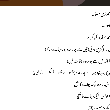
بھنڈی مسالہ
اجزاء:
بھنڈ: آدھا کلو گرام
پیاز: (کتری ہوئی) تین سے چار عدد (درمیانے سائز)
ٹماٹر: تین سے چار عدد (کاٹ لیں)
ہری مرچ: تین سے چار عدد (چھوٹے چھوٹے ٹکڑے کرلیں)
سفید زیرہ: ایک چائے کا چمچ
اجوائن: ایک چائے کا چمچ
نمک: حسب ذائقہ