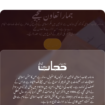
ہمارا تعاون کیجیے
ماہ نامہ حجاب اسلامی گذشتہ کئی دہائیوں سے خواتین میں فکر اسلامی کے فروغ کی خاطر بے لوث خدمات انجام
دے رہا ہے۔ اس ادارے کا تعاون کیجیے
اور دینی و تحریکی لٹریچر کے فروغ میں اپنا حصہ ڈالیے۔
تعاون کیجیے
ماہ نامہ حجاب اسلامی خواتین اور لڑکیوں کا مقبول رسالہ ہے جس کا مشن اسلامی
اخلاقیات اور تعلیمات پر مبنی لٹریچر کو سماج کے اس طبقے تک پہنچانا ہے جو اس کے
نصف کی نمائندہ ہے۔ حجاب کی داغ بیل رام پور میں 1970 میں مائل خیرآبادی مرحومؒ
نے ڈالی تھی، جسے 1996 میں ڈاکٹر ابن فرید صاحبؒ کو منتقل کردیا گیا۔ دو سال تعطل
میں رہنے کے بعد نومبر 2003 سے اس کا نقشِ ثالث ‘حجاب اسلامی’ کے نام سے دہلی
سے شمشاد حسین فلاحی کے زیرِ ادارت شائع ہو رہا ہے۔