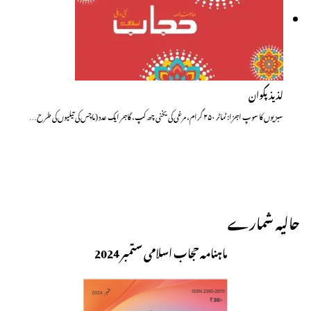
لذیذ پکوان
سبزیوں کا سوپ اجزا: ٹماٹر ۲۵۰ گرام، مرغی کی یخنی چھ کپ، گاجر ایک عدد (ماچس کی تیلیوں کی طرح…
حالیہ شمارے
ماہنامہ حجاب اسلامی ستمبر 2024