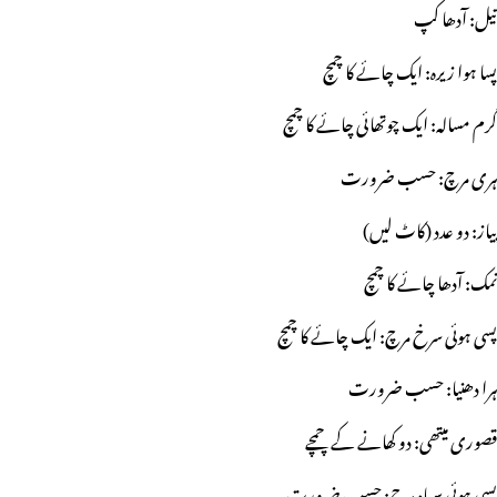
تیل: آدھا کپ
پسا ہوا زیرہ: ایک چائے کا چمچ
گرم مسالہ: ایک چوتھائی چائے کا چمچ
ہری مرچ: حسب ضرورت
پیاز: دو عدد (کاٹ لیں)
نمک: آدھا چائے کا چمچ
پسی ہوئی سرخ مرچ: ایک چائے کا چمچ
ہرا دھنیا: حسب ضرورت
قصوری میتھی: دو کھانے کے چمچے
پسی ہوئی سیاہ مرچ: حسب ضرورت