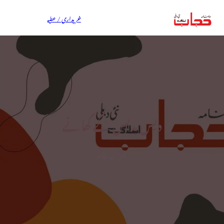
خریداری / عطیہ
دیس بدیس کے کھانے
غزالہ عامر