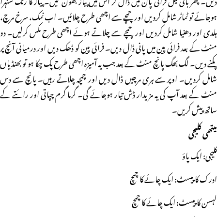
ہوجائے تو ٹماٹر شامل کردیں اور چمچے سے اچھی طرح چلائیں۔ اب نمک، سرخ مرچ،
ہلدی اور دھنیا شامل کردیں اور چمچے سے چلاتے ہوئے اچھی طرح مکس کرلیں۔ دو
منٹ کے بعد فرائی پین میں پانی ڈال دیں۔ فرائی پین کو ڈھک دیں اور درمیانی آنچ پر
پکنے دیں۔ لگ بھگ پانچ منٹ کے بعد جب یہ آمیزہ اچھی طرح پک چکا ہو تو بھنڈیاں
شامل کردیں۔ اوپر سے ہری مرچیں ڈال دیں اور چمچہ چلاتے رہیں۔ پانچ سے دس
منٹ کے بعد آپ کی یہ مزیدار ڈش تیار ہوجائے گی۔ گرما گرم چپاتی اور رائتے کے
ساتھ پیش کریں۔
میتھی کلیجی
کلیجی: ایک پاؤ
ادرک کا پیسٹ: ایک چائے کا چمچ
لہسن کا پیسٹ: ایک چائے کا چمچ