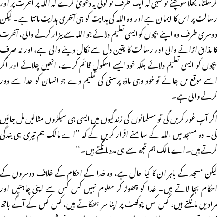
کرسکتا، بھلا سوچئے تو سہی کہ ایک طرف تو کوئی یہ دعویٰ کرے کہ اللہ پر آخرت پر اور
رسالت پر اس کا ایمان ہے اور وہ اللہ کی ہدایت کو ہی آخری ہدایت مانتا ہے۔ لیکن
دوسری طرف وہ اپنے بچوں کو ایسی تعلیم دلائے جو اللہ سے بیزار کرنے والی، آخرت
کا مذاق اڑانے والی اور رسالت کا یقین دل سے نکال دینے والی ہے، اور نہ صرف
بچوں کو ایسی تعلیم دلائے بلکہ خود ایسے اسکول قائم کرے، انھیں چلائے اور اگر
اسے موقع مل جائے تو خود وہی مادّہ پرستی کی تعلیم دے جو انسان کو خدا سے دور
کرنے والی ہے۔
اگر آپ غور کریں گی تو مسلمانوں کی زندگیوں میں ایسی ہی سیکڑوں مثالیں مل جائیں
گی۔ وہ مسجد میں اللہ کے سامنے اقرار کریں گے کہ ’’اے مالک ہم تیری ہی بندگی
کرتے ہیں۔ اے مالک ہم تجھ سے ہی مدد مانگتے ہیں۔‘‘
لیکن مسجد کے باہر ان کا کیا حال ہے، وہ خدا کے احکام کے خلاف دوسروں کے
احکام بجا لاتے ہیں۔ خدا کو چھوڑ کر معلوم نہیں کس کس سے اپنی چاہتیں اور
مرادیں مانگتے ہیں، کس کس چوکھٹ پر اپنا سر جھکاتے ہیں، کس کس کے آگے ہاتھ