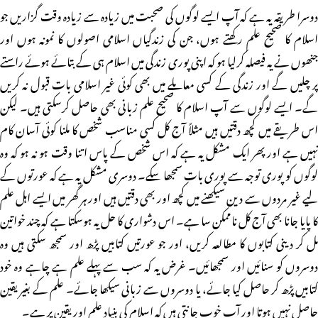
دوسرا طریقہ یہ ہے کہ آپ ایسے لوگوں کی صحبت میں زیادہ سے زیادہ وقت گزاریں جو
اسلام کا صحیح علم رکھتے ہوں، جن کی زندگیاں اسلامی اصولوں کا نمونہ ہوں اور
جنھوں نے یہ فیصلہ کرلیا ہو کہ اپنی پوری زندگی میں اسلام ہی کے بتائے ہوئے راستے
پر چلیں گے اور زندگی کے کسی معاملے میں بھی کوئی غیر اسلامی بات قبول نہ کریں
گے۔ ایسے لوگوں سے آپ اسلام کا صحیح علم زبانی بھی حاصل کرسکتی ہیں۔ لیکن
اس طریقے میں کچھ دقتیں ہیں مثلاً آج کل کسی مناسب شخص کا ملنا کوئی آسان کام
نہیں ہے اور پھر ایک مشکل یہ ہے کہ اس شخص کے پاس اتنا وقت ہو نہ ہو کہ وہ
لوگوں کو پوری توجہ سے پوری بات سمجھا سکے۔ دوسری مشکل یہ ہے کہ عورتوں کے
لیے غیر مردوں سے دین سیکھنے میں کچھ اور بھی دقتیں ہیں اور ہر گھر میں ایسے اہل علم
کا پایا جانا بھی آج کل ناممکن سا ہے۔ اس دشواری کا حل یہ ہوسکتا ہے کہ چند خواتین
مل کر دینی کتابوں کا مطالعہ کریں، اور جو عورتیں کتابیں پڑھ اور سمجھ سکتی ہیں وہ
دوسروں کو سنائیں اور سمجھائیں۔ غرض یہ کہ سب سے پہلے علم ہے چاہے وہ خود
کتابیں پڑھ کر حاصل کیا جائے، یا دوسروں سے زبانی سیکھا جائے۔ علم کے بغیر یقین
حاصل نہیں ہوتا اور آپ خوب جانتی ہیں کہ اسلام کی بنیاد علم اور یقین پر ہے۔