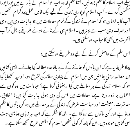
پہلے آپ اسلام کا علم بڑھائیں، اتنا علم کہ وہ آپ کو اسلام کے بارے میں پورا پورا
مطمئن کردے۔ آپ اسلام کو پوری زندگی کے لیے ایک قابل عمل پروگرام سمجھیں،
آپ کا یہ ایمان ہو کہ اسلام نے زندگی کے تمام معاملات میں جو ہدایات دی ہیں وہی
اور صرف وہی سب سے بہتر ہیں۔ اسلام ہی کے بتائے ہوئے طریقے پر چل کر آپ
آخرت میں بھی کامیاب ہوسکتی ہیں۔
اس علم کے حاصل کرنے کے لیے دو طریقے ہوسکتے ہیں:
پہلا طریقہ یہ ہے کہ ان باتوں کو جاننے کے لیے باقاعدہ مطالعہ کیا جائے۔ ایسی کتابیں
زیر مطالعہ رہنی چاہئیں جن میں اسلام کے بنیادی عقائد کی تشریح ہو، او ریہ سمجھایا گیا
ہو کہ اسلام زندگی کے ہر معاملے میں کیا رہنمائی کرتا ہے؟ عبادات میں وہ کون سے
اعمال پر زور دیتا ہے، معاملات میں اس کی دی ہوئی ہدایات کیا ہیں؟ اخلاق،
معاشرت، معیشت اور سیاست غرض کہ زندگی کے ہر معاملے میں وہ کن باتوں کا حکم
دیتا ہے اور کن باتوں سے روکتا ہے۔ اللہ کا شکر ہے کہ اب ہر زبان میںایسی بہت
سی کتابیں موجود ہیں، جن کو پڑھ کر کوئی شخص اسلام کو اچھی طرح سمجھ سکتا ہے۔