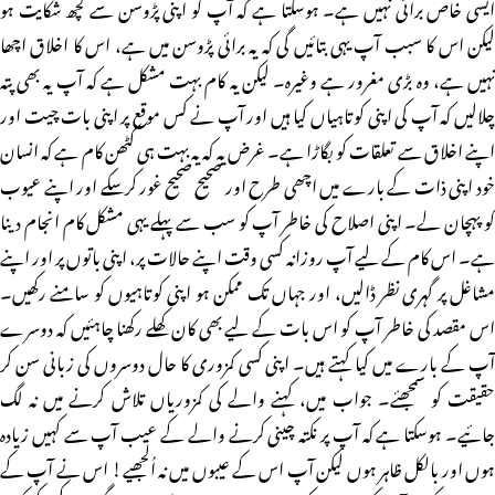
ایسی خاص برائی نہیں ہے۔ ہوسکتا ہے کہ آپ کو اپنی پڑوسن سے کچھ شکایت ہو
لیکن اس کا سبب آپ یہی بتائیں گی کہ یہ برائی پڑوسن میں ہے، اس کا اخلاق اچھا
نہیں ہے، وہ بڑی مغرور ہے وغیرہ۔ لیکن یہ کام بہت مشکل ہے کہ آپ یہ بھی پتہ
چلالیں کہ آپ کی اپنی کوتاہیاں کیا ہیں اور آپ نے کس موقع پر اپنی بات چیت اور
اپنے اخلاق سے تعلقات کو بگاڑا ہے۔ غرض یہ کہ یہ بہت ہی کٹھن کام ہے کہ انسان
خود اپنی ذات کے بارے میں اچھی طرح اور صحیح صحیح غور کرسکے اور اپنے عیوب
کو پہچان لے۔ اپنی اصلاح کی خاطر آپ کو سب سے پہلے یہی مشکل کام انجام دینا
ہے۔ اس کام کے لیے آپ روزانہ کسی وقت اپنے حالات پر، اپنی باتوں پر اور اپنے
مشاغل پر گہری نظر ڈالیں، اور جہاں تک ممکن ہو اپنی کوتاہیوں کو سامنے رکھیں۔
اس مقصد کی خاطر آپ کو اس بات کے لیے بھی کان کھلے رکھنا چاہئیں کہ دوسرے
آپ کے بارے میں کیا کہتے ہیں۔ اپنی کسی کمزوری کا حال دوسروں کی زبانی سن کر
حقیقت کو سمجھئے۔ جواب میں، کہنے والے کی کمزوریاں تلاش کرنے میں نہ لگ
جائیے۔ ہوسکتا ہے کہ آپ پر نکتہ چینی کرنے والے کے عیب آپ سے کہیں زیادہ
ہوں اور بالکل ظاہر ہوں لیکن آپ اس کے عیبوں میں نہ اُلجھیے! اس نے آپ کے