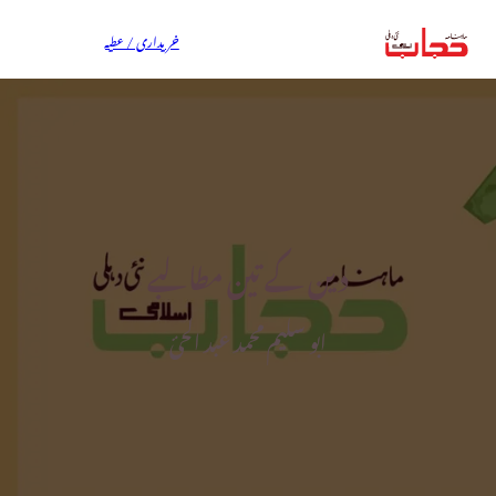
خریداری / عطیہ
دین کے تین مطالبے
ابو سلیم محمد عبد الحیٔ