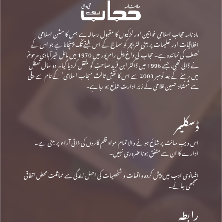
ماہ نامہ حجاب اسلامی خواتین اور لڑکیوں کا مقبول رسالہ ہے جس کا مشن اسلامی
اخلاقیات اور تعلیمات پر مبنی لٹریچر کو سماج کے اس طبقے تک پہنچانا ہے جو اس کے
نصف کی نمائندہ ہے۔ حجاب کی داغ بیل رام پور میں 1970 میں مائل خیرآبادی مرحومؒ
نے ڈالی تھی، جسے 1996 میں ڈاکٹر ابن فرید صاحبؒ کو منتقل کردیا گیا۔ دو سال تعطل
میں رہنے کے بعد نومبر 2003 سے اس کا نقشِ ثالث ‘حجاب اسلامی’ کے نام سے دہلی
سے شمشاد حسین فلاحی کے زیرِ ادارت شائع ہو رہا ہے۔
ڈسکلیمر
اس ویب سائٹ پر شائع ہونے والا تمام مواد قلم کاروں کی ذاتی آراء پر مبنی ہے۔
ادارے کا ان سے متفق ہونا ضروری نہیں۔
افسانوی ادب میں پیش کردہ واقعات و شخصیات کی اصل زندگی سے مماثلت محض اتفاقی
سمجھی جائے۔
رابطہ