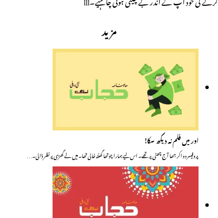
کرنے کی خود آپ کے اندر بے چینی ہونی چاہیے۔lll
مزید
اور میں فلم نہ دیکھ سکا!
پروفیسر دواکر جھا آج چھٹی پر تھے۔ اس لیے ہمارا چوتھا گھنٹہ خالی تھا۔ میں نے گھڑی پر نظر ڈالی۔…