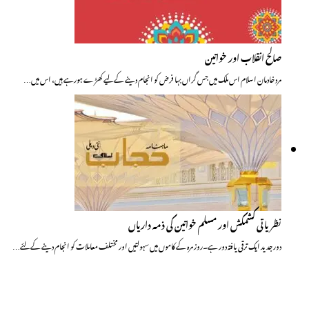
صالح انقلاب اور خواتین
مرد خادمان اسلام اس ملک میں جس گراں بہا فرض کو انجام دینے کے لیے کھڑے ہورہے ہیں، اس میں…
نظریاتی کشمکش اور مسلم خواتین کی ذمہ داریاں
دور جدید ایک ترقی یافتہ دور ہے۔روز مرہ کے کاموں میں سہولتیں اور مختلف معاملات کو انجام دینے کے لئے…