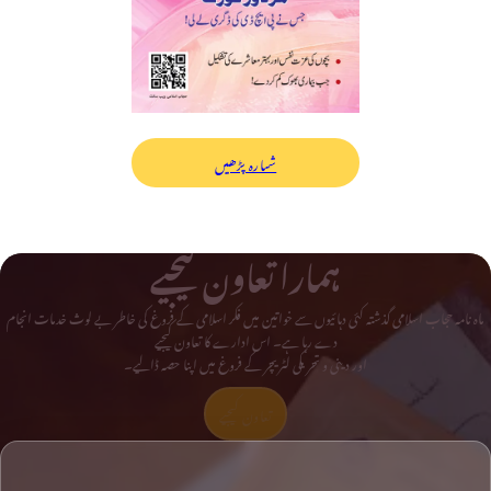
شمارہ پڑھیں
ہمارا تعاون کیجیے
ماہ نامہ حجاب اسلامی گذشتہ کئی دہائیوں سے خواتین میں فکر اسلامی کے فروغ کی خاطر بے لوث خدمات انجام
دے رہا ہے۔ اس ادارے کا تعاون کیجیے
اور دینی و تحریکی لٹریچر کے فروغ میں اپنا حصہ ڈالیے۔
تعاون کیجیے