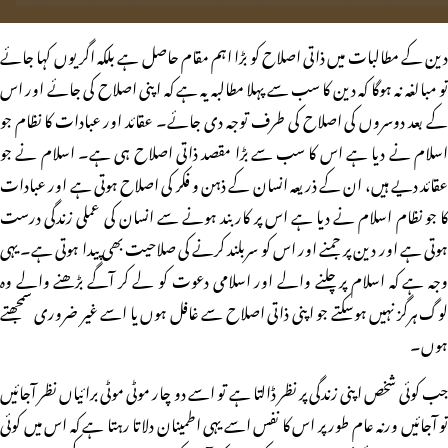
دین کے مطالبات میں ذاتی اصلاح کو بڑا اہم مقام حاصل ہے بلکہ اگر یوں کہا جائے
تو مبالغہ نہ ہوگا کہ دین کا سب سے پہلا مطالبہ یہ ہے کہ اپنی اصلاح کی جائے اور اس
کے بعد دوسروں کی اصلاح کی طرف توجہ دی جائے۔ عقائد اور عبادات کا نظام جو
اسلام نے دیا ہے اس کا سب سے بڑا مقصد ذاتی اصلاح ہی ہے۔ اسلام نے جو
عقائد دیے ہیں، ان کے ذریعہ انسان کے ذہن و فکر کی اصلاح ہوتی ہے اور عبادات
کا جو نظام اسلام نے دیا ہے اس پر کاربند ہونے سے انسان کی عملی زندگی درست
ہوتی ہے اور دین پر جمنے اور اس کو سربلند کرنے کی صلاحیت بھی پیدا ہوتی ہے۔ یہی
وجہ ہے کہ اسلام پر چلنے والے اور اسلامی دعوت کو لے کر آگے بڑھنے والے وہ
لوگ ہرگز نہیں ہوسکتے جو اپنی ذاتی اصلاح سے غافل ہوں یا اسے غیر ضروری سمجھتے
ہوں۔
جب کوئی شخص اپنی زندگی پر نظر ڈالتا ہے تو اسے دو چار موٹی موٹی برائیاں نظر آجائیں
تو آجائیں ورنہ عام طور پر اس کا نفس اسے یہی اطمینان دلاتا رہتا ہے کہ اس میں کوئی