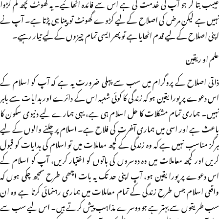
عیبب بتا کر جو آپ کی خدمت کی ہے اس سے فائدہ اٹھائیے۔ یہ گھونٹ کچھ کم کڑوا
نہیں ہے لیکن مرض کی اصلاح کے لیے کڑوے گھونٹ تو پینا ہی پڑتا ہے۔ آپ نے
اپنی اصلاح کے لیے قدم اٹھایا ہے تو پھر ایسی تمام چیزوں کے لیے تیار رہیے۔
علم او ریقین
ذاتی اصلاح کے پروگرام میں سب سے پہلی ضرورت یہ ہے کہ آپ کو اسلام کے
اس دعوے پر پورا یقین ہو کہ زندگی کا کوئی شعبہ اس کے دائرے اور ہدایات سے باہر
نہیں۔ ہماری تمام مشکلات کا حل اسلام ہی ہے، یہی ہمارے لیے دنیوی سکون کا
باعث ہے اور اسی میں ہماری آخرت کی فلاح ہے۔ اسلام پر چلنے والوں کے لیے
ہرگز مناسب نہیں ہے کہ وہ زندگی کے کچھ معاملات میں تو اسلام کی ہدایات کو قبول
کریں اور کچھ معاملات میں وہ دوسروں کی باتوں کو اختیار کریں، آپ کو اسلام کے
اس دعوے پر پورا یقین ہو، آپ اپنی حد تک یہ بات اچھی طرح سمجھ چکی ہوں کہ
واقعی اسلام جس طرح زندگی کے تمام معاملات میں ہماری رہنمائی کرتا ہے وہ ان
سب طریقوں سے بہتر ہے جو دوسرے مذاہب پیش کرتے ہیں۔ اس لیے سب سے