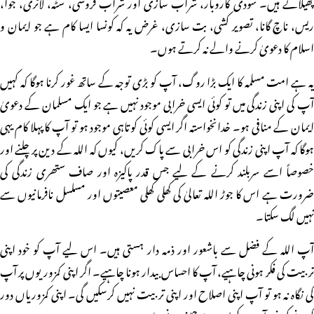
پھیلاتے ہیں۔ سودی کاروبار، شراب سازی اور شراب فروشی، سٹہ، لاٹری، جوا،
ریس، ناچ گانا، تصویر کشی، بت سازی، غرض یہ کہ کونسا ایسا کام ہے جو ایمان و
اسلام کا دعویٰ کرنے والے نہ کرتے ہوں۔
یہ ہے امت مسلمہ کا ایک بڑا روگ، آپ کو بڑی توجہ کے ساتھ غور کرنا ہوگا کہ کہیں
آپ کی اپنی زندگی میں تو کوئی ایسی خرابی موجود نہیں ہے جو ایک مسلمان کے دعویٰ
ایمان کے منافی ہو۔ خدانخواستہ اگر ایسی کوئی کوتاہی موجود ہو تو آپ کا پہلا کام یہی
ہوگا کہ آپ اپنی زندگی کو اس خرابی سے پاک کریں، کیوں کہ اللہ کے دین پر چلنے اور
خصوصاً اسے سربلند کرنے کے لیے جس قدر پاکیزہ اور صاف ستھری زندگی کی
ضرورت ہے اس کا جوڑ اللہ تعالیٰ کی کھلی کھلی معصیتوں اور مسلسل نافرمانیوں سے
نہیں لگ سکتا۔
آپ اللہ کے فضل سے باشعور اور ذمہ دار ہستی ہیں۔ اس لیے آپ کو خود اپنی
تربیت کی فکر ہونی چاہیے، آپ کا احساس بیدار ہونا چاہیے۔ اگر اپنی کمزوریوں پر آپ
کی نگاہ نہ ہو تو آپ اپنی اصلاح اور اپنی تربیت نہیں کرسکیں گی۔ اپنی کمزوریاں دور