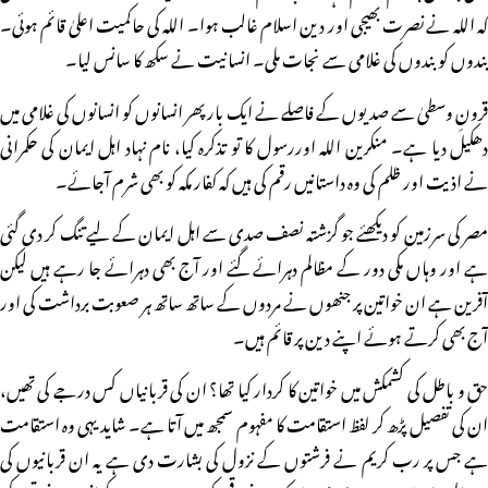
کہ اللہ نے نصرت بھیجی اور دین اسلام غالب ہوا۔ اللہ کی حاکمیت اعلیٰ قائم ہوئی۔
بندوں کو بندوں کی غلامی سے نجات ملی۔ انسانیت نے سکھ کا سانس لیا۔
قرونِ وسطیٰ سے صدیوں کے فاصلے نے ایک بار پھر انسانوں کو انسانوں کی غلامی میں
دھکیل دیا ہے۔ منکرین اللہ اوررسول کا تو تذکرہ کیا، نام نہاد اہل ایمان کی حکمرانی
نے اذیت اور ظلم کی وہ داستانیں رقم کی ہیں کہ کفار مکہ کو بھی شرم آجائے۔
مصر کی سرزمین کو دیکھئے جو گزشتہ نصف صدی سے اہل ایمان کے لیے تنگ کر دی گئی
ہے اور وہاں مکی دور کے مظالم دہرائے گئے اور آج بھی دہرائے جا رہے ہیں لیکن
آفرین ہے ان خواتین پر جنھوں نے مردوں کے ساتھ ساتھ ہر صعوبت برداشت کی اور
آج بھی کرتے ہوئے اپنے دین پر قائم ہیں۔
حق و باطل کی کشمکش میں خواتین کا کردار کیا تھا؟ ان کی قربانیاں کس درجے کی تھیں،
ان کی تفصیل پڑھ کر لفظ استقامت کا مفہوم سمجھ میں آتا ہے۔ شاید یہی وہ استقامت
ہے جس پر رب کریم نے فرشتوں کے نزول کی بشارت دی ہے یہ ان قربانیوں کی