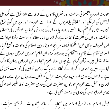
عورت اور مرد میںجسمانی ساخت اور فطری کاموں کے لحاظ سے یقینا فرق ہے مگر دینی
فرائض کی ادائیگی اور اخلاقی پابندیوں کے لحاظ سے عورت اور مرد میں کوئی فرق
نہیں۔ بچوں کو جنم دینا، انہیں دودھ پلانا، ان کی پرورش کرنا، یہ عورتوں کی جسمانی
ساخت اور ان کی فطرت کا تقاضا ہے مگر ایمان لانا، عقائد کو درست رکھنا عبادات
امر بالمعروف و نہی عن المنکر کا فریضہ سر انجام دینا، دین اسلام کی دعوت و تبلیغ کرنا،
اسلامی نظام کے قیام و استحکام کی جدوجہد کرنا، ان تمام امور میں عورتیں مردوں کے
ساتھ شامل ہیں۔ قرآن کریم نے جہاں اولو العزم انبیا و رسل اور اہل ایمان کا تذکرہ
کیا ہے وہیں پر ایمان و کردار کے لحاظ سے پاک دامن خواتین کی توصیف بھی کی
ہے۔ فرعون کی بیوی اور سیدہ مریم بنت عمران کو قرآن نے جہاں سراہا ہے، وہیں
ایمان و عمل سے محروم عورتوں، حضرت نوح کی بیوی حضرت لوط علیہمالسلام کی
بیوی اور ابولہب کی بیوی کی مذمت بھی کی ہے۔
قبول اسلام اور فروغ اسلام میں صحابہ کے ساتھ صحابیات نے بھی جرأت و