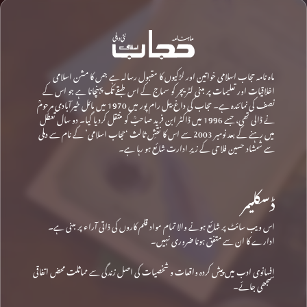
ماہ نامہ حجاب اسلامی خواتین اور لڑکیوں کا مقبول رسالہ ہے جس کا مشن اسلامی
اخلاقیات اور تعلیمات پر مبنی لٹریچر کو سماج کے اس طبقے تک پہنچانا ہے جو اس کے
نصف کی نمائندہ ہے۔ حجاب کی داغ بیل رام پور میں 1970 میں مائل خیرآبادی مرحومؒ
نے ڈالی تھی، جسے 1996 میں ڈاکٹر ابن فرید صاحبؒ کو منتقل کردیا گیا۔ دو سال تعطل
میں رہنے کے بعد نومبر 2003 سے اس کا نقشِ ثالث ‘حجاب اسلامی’ کے نام سے دہلی
سے شمشاد حسین فلاحی کے زیرِ ادارت شائع ہو رہا ہے۔
ڈسکلیمر
اس ویب سائٹ پر شائع ہونے والا تمام مواد قلم کاروں کی ذاتی آراء پر مبنی ہے۔
ادارے کا ان سے متفق ہونا ضروری نہیں۔
افسانوی ادب میں پیش کردہ واقعات و شخصیات کی اصل زندگی سے مماثلت محض اتفاقی
سمجھی جائے۔