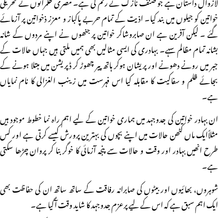
لازوال داستان ہے جو صنف نازک نے رقم کی ہے۔ مصری حکمرانوں نے تحریکی
خواتین کو جیلوں میں بند کیا۔ اذیت کے تمام حربے پاکباز و معزز ذخواتین پر آزمائے
گئے ۔ لیکن آفرین ہے ان صابروشاکر خواتین پر جنھوں نے اپنے مردوں کے شانہ
بشانہ تمام مظالم سہے۔ بہادری کی ایسی مثالیں بھی ہمیں ملتی ہیں جہاں حالات کے
جبر میں رونے دھونے اور پریشان ہوکر ہاتھ پیر چھوڑ کر ڈپریشن میں مبتلا ہونے کے
بجائے ظلم و سفاکیت کا مقابلہ کیا اس فہرست میں زینب الغزالی کا نام نمایاں
ہے۔
ان بہادر خواتین کی جدوجہد میں ہماری خواتین کے لیے اہم راہ نما خطوط موجود ہیں
مثلاًایک ماں کٹھن حالات میں اپنے بچوں کی بہترین پرورش کیسے کرتی ہے اور کس
طرح انھیں بہادر اور وقت و حالات سے پنجہ آزمائی کا خوگر بنا کر پروان چڑھا سکتی
ہے۔
شوہروں، بھائیوں اور بیٹوں کی صابرانہ رفاقت کے ساتھ ساتھ ان کی حفاظت بھی
ایک اہم سبق ہے کہ اس کے لیے پرعزم جدوجہد کا شاید وقت آگیا ہے۔