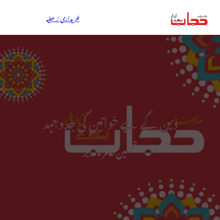
خریداری / عطیہ
دین کے لیے خواتین کی جدوجہد
تحسین عامر ناندیڑ