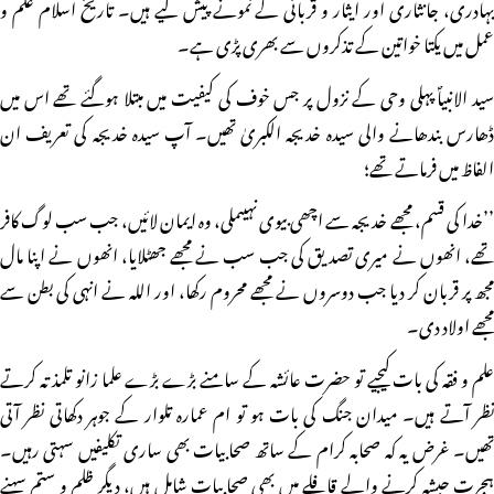
بہادری، جانثاری اور ایثار و قربانی کے نمونے پیش کیے ہیں۔ تاریخ اسلام علم و
عمل میں یکتا خواتین کے تذکروں سے بھری پڑی ہے۔
سید الانبیاؐ پہلی وحی کے نزول پر جس خوف کی کیفیت میں مبتلا ہوگئے تھے اس میں
ڈھارس بندھانے والی سیدہ خدیجہ الکبریٰ تھیں۔ آپ سیدہ خدیجہ کی تعریف ان
الفاظ میں فرماتے تھے؛
’’خدا کی قسم، مجھے خدیجہ سے اچھی بیوی نہیںملی، وہ ایمان لائیں، جب سب لوگ کافر
تھے، انھوں نے میری تصدیق کی جب سب نے مجھے جھٹلایا، انھوں نے اپنا مال
مجھ پر قربان کر دیا جب دوسروں نے مجھے محروم رکھا، اور اللہ نے انہی کی بطن سے
مجھے اولاد دی۔
علم و فقہ کی بات کیجیے تو حضرت عائشہ کے سامنے بڑے بڑے علما زانو تلمذ تہ کرتے
نظر آتے ہیں۔ میدان جنگ کی بات ہو تو ام عمارہ تلوار کے جوہر دکھاتی نظر آتی
تھیں۔ غرض یہ کہ صحابہ کرام کے ساتھ صحابیات بھی ساری تکلیفیں سہتی رہیں۔
ہجرت حبشہ کرنے والے قافلے میں بھی صحابیات شامل ہیں، دیگر ظلم و ستم سہنے