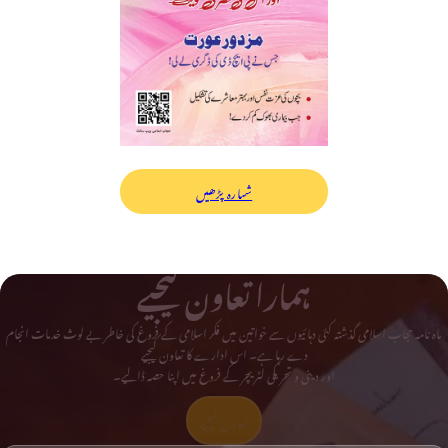
شمارہ پڑھیں
ہمارا تعاون کیجیے
ماہ نامہ حجاب اسلامی گذشتہ کئی دہائیوں سے خواتین میں فکر اسلامی کے فروغ کی خاطر بے لوث خدمات انجام
دے رہا ہے۔ اس ادارے کا تعاون کیجیے
اور دینی و تحریکی لٹریچر کے فروغ میں اپنا حصہ ڈالیے۔
تعاون کیجیے