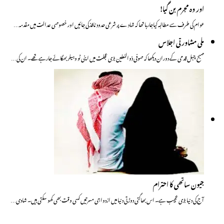
اور وہ مجرم بن گیا!
عوام کی طرف سے مطالبہ کیاجارہا تھا کہ شادے پر شرعی حدود نافذ کی جائیں اور خصوصی عدالت میں مقدمہ…
ملی مشاورتی اجلاس
صبح چہل قدمی کے دوران دیکھا کہ صوفی ذوالنعلین بڑی عجلت میں اپنی ٹو وہیلر بھگائے جارہے تھے۔ ان کی…
جیون ساتھی کا احترام
آج کی دنیا بڑی عجیب ہے۔ اس بھاگتی دوڑتی دنیا میں ازدواجی مسرتیں کسی وقت بھی کھو سکتی ہیں۔ شادی…