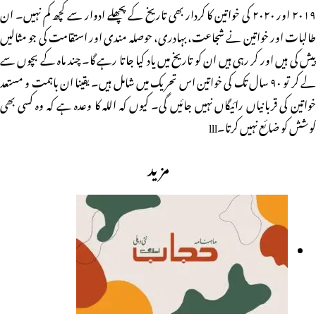
۲۰۱۹ اور ۲۰۲۰ کی خواتین کا کردار بھی تاریخ کے پچھلے ادوار سے کچھ کم نہیں۔ ان
طالبات اور خواتین نے شجاعت، بہادری، حوصلہ مندی اور استقامت کی جو مثالیں
پیش کی ہیں اور کر رہی ہیں ان کو تاریخ میں یاد کیا جاتا رہے گا۔ چند ماہ کے بچوں سے
لے کر تو ۹۰ سال تک کی خواتین اس تحریک میں شامل ہیں۔ یقینا ان باہمت و مستعد
خواتین کی قربانیاں رائیگاں نہیں جائیں گی۔ کیوں کہ اللہ کا وعدہ ہے کہ وہ کسی بھی
کوشش کو ضائع نہیں کرتا۔lll
مزید