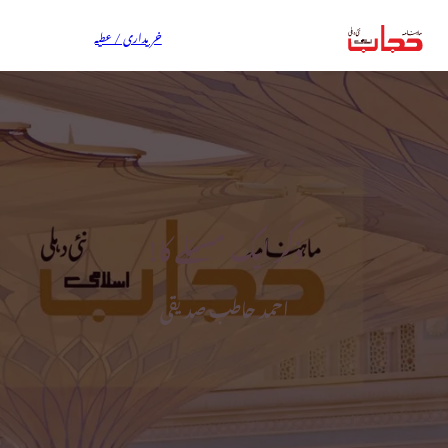
خریداری / عطیہ
ذکر ایک مسئلے کا!
احمد حاطب صدیقی