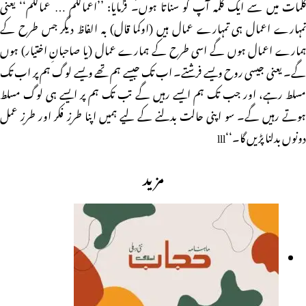
کلمات میں سے ایک کلمہ آپ کو سناتا ہوں۔ فرمایا: ’’اعمالکم … عمالکم‘‘ یعنی
تمہارے اعمال ہی تمہارے عمال ہیں (اوکما قال) بہ الفاظ دیگر جس طرح کے
ہمارے اعمال ہوں گے اسی طرح کے ہمارے عمال (یا صاحبانِ اختیار) ہوں
گے۔ یعنی جیسی روح ویسے فرشتے۔ اب تک جیسے ہم تھے ویسے لوگ ہم پر اب تک
مسلط رہے، اور جب تک ہم ایسے رہیں گے تب تک ہم پر ایسے ہی لوگ مسلط
ہوتے رہیں گے۔ سو اپنی حالت بدلنے کے لیے ہمیں اپنا طرزِ فکر اور طرزِ عمل
دونوں بدلنا پڑیں گا۔‘‘lll
مزید