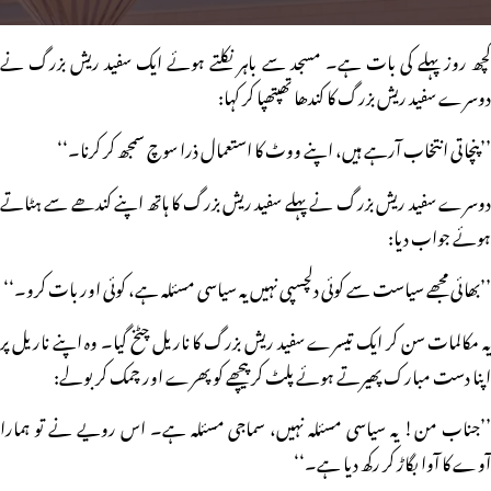
کچھ روز پہلے کی بات ہے۔ مسجد سے باہر نکلتے ہوئے ایک سفید ریش بزرگ نے
دوسرے سفید ریش بزرگ کا کندھا تھپتھپا کر کہا:
’’پنچاتی انتخاب آرہے ہیں، اپنے ووٹ کا استعمال ذرا سوچ سمجھ کر کرنا۔‘‘
دوسرے سفید ریش بزرگ نے پہلے سفید ریش بزرگ کا ہاتھ اپنے کندھے سے ہٹاتے
ہوئے جواب دیا:
’’بھائی مجھے سیاست سے کوئی دلچسپی نہیں یہ سیاسی مسئلہ ہے، کوئی اور بات کرو۔‘‘
یہ مکالمات سن کر ایک تیسرے سفید ریش بزرگ کا ناریل چٹخ گیا۔ وہ اپنے ناریل پر
اپنا دست مبارک پھیرتے ہوئے پلٹ کر پیچھے کو پھرے اور چمک کر بولے:
’’جناب من! یہ سیاسی مسئلہ نہیں، سماجی مسئلہ ہے۔ اس رویے نے تو ہمارا
آوے کا آوا بگاڑ کر رکھ دیا ہے۔‘‘