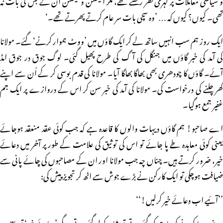
تھی۔ کیوں؟ کیوں کہ … ’وہ سچی بات سر عام کرتے پھرتے تھے۔‘
ایک روز ہم سب انہیں ساتھ لے کر ایک گاؤں میں ’ووٹ ہموار کرنے‘ گئے۔ مولانا
کی آمد کی خبر گاؤں میں جنگل کی آگ کی طرح پھیل گئی۔ لوگ جوق در جوق امڈ
آئے۔ گاؤں کا چودھری بھی بھاگا بھاگا آیا۔ مولانا کی قدم بوسی کر کے اُن سے اپنے
گھر چلنے کی درخواست کی۔ مولانا کی آمد کی خبر سن کر اس کے دروازے پر ایک جم
غفیر جمع ہوگیا۔
اے صاحبو! ہم گاؤں دیہات والوں کا قاعدہ ہے کہ جب کوئی عقد منعقد ہوجائے
یعنی کوئی معاہدہ طے پا جائے تو اس کی توثیق کی علامت کے طور پر آخر میں دعائے
خیر، ضرور کرتے ہیں۔ چناں چہ جب مولانا اور ان کے مصاحبوں کی چائے پانی سے
ضیافت ہوچکی تو ایک کارکن نے بڑے جوش سے اٹھ کر تجویز پیش کی:
’’آئیے اب دعائے خیر کرلیں!‘‘
صرف دعا کرنے کی بات کی گئی ہوتی تو شاید کرلی گئی ہوتی۔ مگر ’دعائے خیر‘ تو باقاعدہ