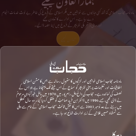
ماہ نامہ حجاب اسلامی گذشتہ کئی دہائیوں سے خواتین میں فکر اسلامی کے فروغ کی خاطر بے لوث خدمات انجام
دے رہا ہے۔ اس ادارے کا تعاون کیجیے
اور دینی و تحریکی لٹریچر کے فروغ میں اپنا حصہ ڈالیے۔
تعاون کیجیے
ماہ نامہ حجاب اسلامی خواتین اور لڑکیوں کا مقبول رسالہ ہے جس کا مشن اسلامی
اخلاقیات اور تعلیمات پر مبنی لٹریچر کو سماج کے اس طبقے تک پہنچانا ہے جو اس کے
نصف کی نمائندہ ہے۔ حجاب کی داغ بیل رام پور میں 1970 میں مائل خیرآبادی مرحومؒ
نے ڈالی تھی، جسے 1996 میں ڈاکٹر ابن فرید صاحبؒ کو منتقل کردیا گیا۔ دو سال تعطل
میں رہنے کے بعد نومبر 2003 سے اس کا نقشِ ثالث ‘حجاب اسلامی’ کے نام سے دہلی
سے شمشاد حسین فلاحی کے زیرِ ادارت شائع ہو رہا ہے۔