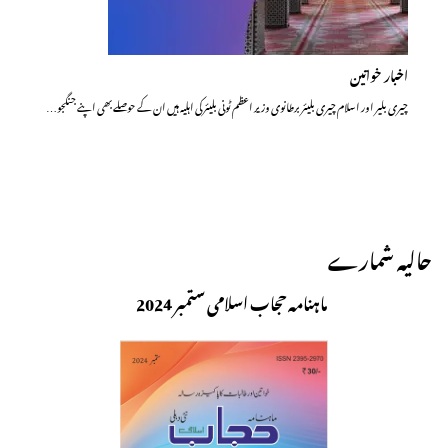
اخبار خواتین
چیری بلیر اور اسلام چیری بلیئر برطانوی وزیر اعظم ٹونی بلیئر کی اہلیہ ہیں ان کے حوصلے بھی اپنے جنگجو…
حالیہ شمارے
ماہنامہ حجاب اسلامی ستمبر 2024