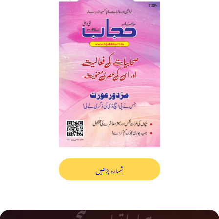
شمارہ پڑھیں
ہمارا تعاون کیجیے