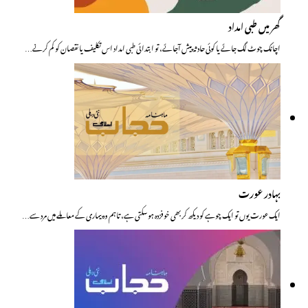
گھر میں طبی امداد
اچانک چوٹ لگ جائے یا کوئی حادثہ پیش آجائے، تو ابتدائی طبی امداد اس تکلیف یا نقصان کو کم کرنے…
بہادر عورت
ایک عورت یوں تو ایک چوہے کو دیکھ کربھی خوفزدہ ہوسکتی ہے، تاہم وہ بیماری کے معاملے میں مرد سے…