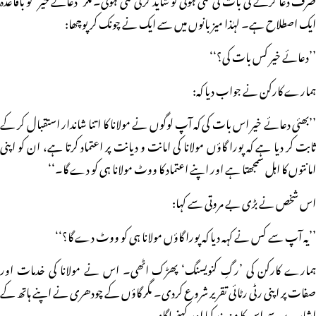
ایک اصطلاح ہے۔ لہٰذا میزبانوں میں سے ایک نے چونک کر پوچھا:
’’دعائے خیر کس بات کی؟‘‘
ہمارے کارکن نے جواب دیا کہ:
’’بھئی دعائے خیر اس بات کی کہ آپ لوگوں نے مولانا کا اتنا شاندار استقبال کر کے
ثابت کر دیا ہے کہ پورا گاؤں مولانا کی امانت و دیانت پر اعتماد کرتا ہے، ان کو اپنی
امانتوں کا اہل سمجھتا ہے اور اپنے اعتماد کا ووٹ مولانا ہی کو دے گا۔‘‘
اس شخص نے بڑی بے مروتی سے کہا:
’’یہ آپ سے کس نے کہہ دیا کہ پورا گاؤں مولانا ہی کو ووٹ دے گا؟‘‘
ہمارے کارکن کی ’رگِ کنویسنگ‘ پھڑک اٹھی۔ اس نے مولانا کی خدمات اور
صفات پر اپنی رٹی رٹائی تقریر شروع کردی۔ مگر گاؤں کے چودھری نے اپنے ہاتھ کے
اشارے سے اس کا منہ بند کیا اور کہنے لگا: