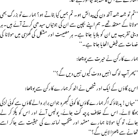
’’تم تو جمعہ جمعہ آٹھ دن کی پیدائش ہو۔ تم ہمیں کیا بتاتے ہو؟ ہمارے تو بزرگ بھی
مولانا کے معتقد تھے۔ ہم اپنے بچپن سے ان کی جوتیاں سیدھی کرتے آئے ہیں۔ ہر
دینی تقریب میں ان کو بلایا جاتا ہے۔ ہر مصیبت اور مشکل کی گھڑی میں مولانا کی
خدمات سے فیض اٹھایا جاتا ہے۔‘‘
ہمارے کارکن نے حیرت سے پوچھا:
’’پھر آپ لوگ انہیں ووٹ کیوں نہیں دیں گے؟‘‘
اس پر گاؤں کے ایک اور شخص نے اٹھ کر ہمارے کارکن سے پوچھا:
’’میاں! یہ بتاؤ کہ اگر ہمارے گاؤں کا کوئی گبھرو جوان برابر والے گاؤں سے کوئی لڑکی
بھگا لائے، اس کے خلاف پرچہ کٹ جائے، پولیس آئے اور اس کو پکڑ کر لے
جائے، تو کیا مولانا ہمارے معتمد اور منتخب نمائندے کی حیثیت سے جاکر اسے
تھانے سے چھڑا لائیں گے؟‘‘