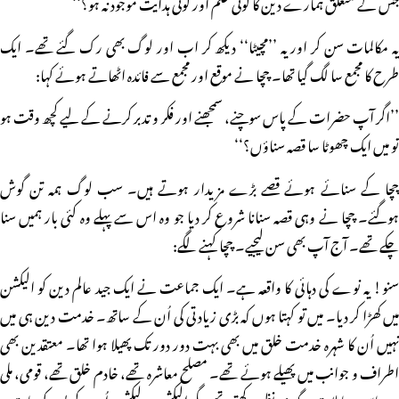
جس کے متعلق ہمارے دین کا کوئی حکم اور کوئی ہدایت موجود نہ ہو؟‘‘
یہ مکالمات سن کر اور یہ ’’مچیٹا‘‘ دیکھ کر اب اور لوگ بھی رک گئے تھے۔ ایک
طرح کا مجمع سا لگ گیا تھا۔ چچا نے موقع اور مجمع سے فائدہ اٹھاتے ہوئے کہا:
’’اگر آپ حضرات کے پاس سوچنے، سمجھنے اور فکر و تدبر کرنے کے لیے کچھ وقت ہو
تو میں ایک چھوٹا سا قصہ سناؤں؟‘‘
چچا کے سنائے ہوئے قصے بڑے مزیدار ہوتے ہیں۔ سب لوگ ہمہ تن گوش
ہوگئے۔ چچا نے وہی قصہ سنانا شروع کر دیا جو وہ اس سے پہلے وہ کئی بار ہمیں سنا
چکے تھے۔ آج آپ بھی سن لیجیے۔ چچا کہنے لگے:
سنو! یہ نوے کی دہائی کا واقعہ ہے۔ ایک جماعت نے ایک جید عالم دین کو الیکشن
میں کھڑا کر دیا۔ میں تو کہتا ہوں کہ بڑی زیادتی کی اُن کے ساتھ۔ خدمت دین ہی میں
نہیں اُن کا شہرہ خدمت خلق میں بھی بہت دور دور تک پھیلا ہوا تھا۔ معتقدین بھی
اطراف و جوانب میں پھیلے ہوئے تھے۔ مصلح معاشرہ تھے، خادم خلق تھے، قومی، ملی
و سیاسی معاملات پر گہری نظر رکھتے تھے، مگر الیکشن و لیکشن اُن کے بس کی بات نہ