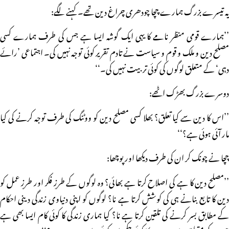
یہ تیسرے بزرگ ہمارے چچا چودھری چراغ دین تھے۔ کہنے لگے:
’’ہمارے قومی منظر نامے کا یہی ایک گوشہ ایسا ہے جس کی طرف ہمارے کسی
مصلح دین و ملک و قوم و سیاست نے تادم تقریر کوئی توجہ نہیں کی۔ اجتماعی ’رائے
دہی‘ کے متعلق لوگوں کی کوئی تربیت نہیں کی۔‘‘
دوسرے بزرگ بھڑک اٹھے:
’’اس کا دین سے کیا تعلق؟ بھلا کسی مصلح دین کو ووٹنگ کی طرف توجہ کرنے کی کیا
مار آئی ہوئی ہے؟‘‘
چچا نے چونک کر ان کی طرف دیکھا اور پوچھا:
’’مصلح دین کا ہے کی اصلاح کرتا ہے بھائی؟ وہ لوگوں کے طرزِ فکر اور طرزِ عمل کو
دین کا تابع بنانے ہی کی کوشش کرتا ہے نا؟ لوگوں کو اپنی دنیاوی زندگی دینی احکام
کے مطابق بسر کرنے کی تلقین کرتا ہے نا؟ کیا ہماری زندگی کا کوئی کام ایسا بھی ہے