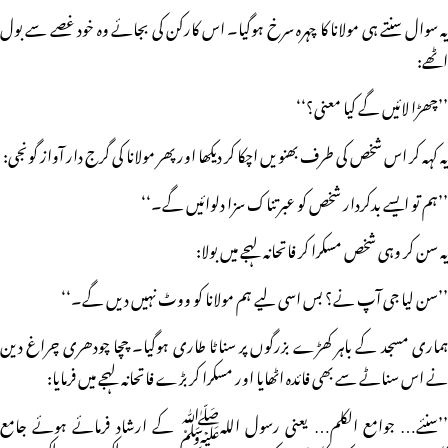
یہ سوال سنتے ہی مولانا کا چہرہ سرخ ہوگیا۔ اس کارکن کی بجائے وہ خود غصے سے بول
اٹھے:
’’چھڑا لائیں گے کیا معنی؟‘‘
یہ کہہ کر اس شخص کی طرف بھنویں اچکا کر دیکھا اور پھر مولانا کی گرج دار آواز گونجی:
’’ہم تو ایسے بدکردار شخص کو عبرتناک سزا دلوائیں گے۔‘‘
یہ سن کر وہی شخص مسکرا کر فاتحانہ لہجے میں بولا:
’’سن لیا جی آپ نے؟ بس اسی لیے ہم مولانا کو ووٹ نہیں دیں گے۔‘‘
ہماری مسجد کے باہر کھڑے بزرگوں پر سناٹا طاری ہوگیا۔ چچا چودھری چراغ دین
نے اس سناٹے سے بھی فائدہ اٹھایا اور مسکرا کر بڑے فاتحانہ لہجے میں فرمایا:
’’سنئے… جوامع الکلم… یعنی رسول اللہﷺ کے ارشاد فرمائے ہوئے جامع