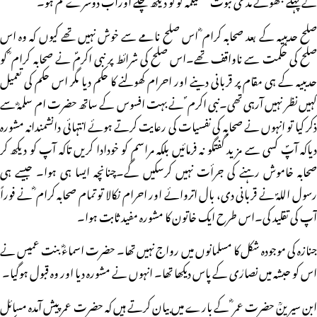
صلح حدیبیہ کے بعد صحابہ کرام ؓ اس صلح نامے سے خوش نہیں تھے کیوں کہ وہ اس
صلح کی حکمت سے ناواقف تھے۔اس صلح کی شرائط پر نبی اکرمؐ نے صحابہ کرام ؓ کو
حدیبیہ کے ہی مقام پر قربانی دینے اور احرام کھولنے کا حکم دیا مگر اس حکم کی تعمیل
کہیں نظر نہیں آرہی تھی۔نبی اکرم ؐ نے بہت افسوس کے ساتھ حضرت ام سلمہؓ سے
ذکر کیا تو انہوں نے صحابہ کی نفسیات کی رعایت کرتے ہوئے انتہائی دانشمندانہ مشورہ
دیاکہ آپؐ کسی سے مزید گفتگو نہ فرمائیں بلکہ مراسم کو خودادا کریں تاکہ آپ کو دیکھ کر
صحابہ خاموش رہنے کی جرأت نہیں کرسکیں گے۔چنانچہ ایسا ہی ہوا۔ جیسے ہی
رسول اللہؐ نے قربانی دی، بال اتروائے اور احرام نکالا تو تمام صحابہ کرام ؓ نے فوراً
آپ کی تقلید کی۔اس طرح ایک خاتون کا مشورہ مفید ثابت ہوا۔
جنازہ کی موجودہ شکل کا مسلمانوں میں رواج نہیں تھا۔ حضرت اسماءؓ بنت عمیس نے
اس کو حبشہ میں نصارٰی کے پاس دیکھا تھا۔ انہوں نے مشورہ دیا اور وہ قبول ہوگیا۔
ابن سیرینؒ حضرت عمر ؓ کے بارے میں بیان کرتے ہیں کہ حضرت عمر پیش آمدہ مسائل