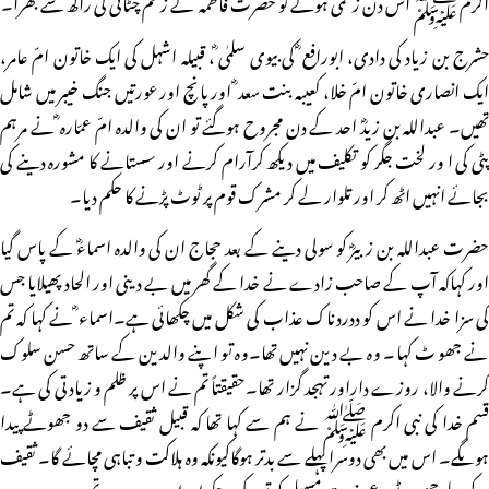
اکرم ﷺ اس دن زخمی ہوئے تو حضرت فاطمہ ؓ نے زخم چٹائی کی راکھ سے بھرا۔
حشرج بن زیاد کی دادی، ابورافع ؓ کی بیوی سلمٰی ؓ، قبیلہ اشہل کی ایک خاتون امّ عامر،
ایک انصاری خاتون امّ خلا، کعیبہ بنت سعد ؓ اور پانچ اور عورتیں جنگ خیبر میں شامل
تھیں۔ عبداللہ بن زیدؓ احد کے دن مجروح ہوگئے تو ان کی والدہ امّ عمّارہ ؓ نے مرہم
پٹی کی ا ور لخت جگر کو تکلیف میں دیکھ کرآرام کرنے اور سستانے کا مشورہ دینے کی
بجائے انہیں اٹھ کر اور تلوار لے کر مشرک قوم پر ٹوٹ پڑنے کا حکم دیا۔
حضرت عبداللہ بن زبیرؓ کو سولی دینے کے بعد حجاج ان کی والدہ اسماءؓ کے پاس گیا
اور کہاکہ آپ کے صاحب زادے نے خدا کے گھر میں بے دینی اور الحاد پھیلایا جس
کی سزا خدا نے اس کو ددردناک عذاب کی شکل میں چکھائی ہے۔اسماء ؓ نے کہا کہ تم
نے جھوٹ کہا۔ وہ بے دین نہیں تھا۔وہ تو اپنے والدین کے ساتھ حسن سلوک
کرنے والا، روزے داراور تہجد گزار تھا۔حقیقتاً تم نے اس پر ظلم و زیادتی کی ہے۔
قسم خدا کی نبی اکرم ﷺ نے ہم سے کہا تھا کہ قبیل ثقیف سے دو جھوٹے پیدا
ہوںگے۔ اس میں بھی دوسرا پہلے سے بدتر ہوگاکیونکہ وہ ہلاکت و تباہی مچائے گا۔ ثقیف
کے پہلے جھوٹے مدعی نبوت مسیلمہ کو تو دیکھ چکے اوراب دوسرے تم ہو۔