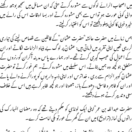
میں اصحاب الرائے لوگوں سے مشورہ کرتے حتٰی کہ ان مسائل میں سمجھ بوجھ رکھنے
والی کوئی عورت ہو تواس سے بھی مشورہ کرتے اور بسا اوقات اس کی رائے میں
خیروخوبی کا کوئی پہلو دیکھتے تو اس کو اختیار کرلیتے۔
جس زمانے میں حضرت عائشہ ؓ حضرت عثمان ؓ کے قاتلین سے قصاص لینے کی تیاری
کررہی تھیں اپنی تقریر میں فرماتی ہیں: عثمانؓ پر لوگ بے بنیاد الزامات لگاتے اور ان
کے اعمال کی عیب گیری کرتے تھے۔اور ہمارے پاس مدینہ آکران گورنروں کے
متعلق جو کچھ وہ ہمیں بتاتے، اس سلسلے میں مشورہ کرتے۔ ہم غور کرتے توحضرت
عثمانؓ کوہر الزام سے بری ، خداترس اور اپنی ذمہ داریوں کو پوراکرنے والے پاتے
اور ان کو فاجر و فاسق، دھوکے باز، جھوٹا اور جو کچھ ظاہر کرہے ہیں اس کے خلاف
سعی وتدبیر کرتے ہوئے دیکھتے۔
حضرت عبداللہ بن عمر ؓ اپنی ایک لونڈی کو حکم دیتے تھے کہ وہ رمضان المبارک کی
راتوں کی نماز (تراویح) میں ان کے گھر کے عورتو ںکی امامت کرے۔
ایک جرمن خاتون مروہ الشربینی نے جو بعد میں شہیدۃ الحجاب کے نام سے مشہور