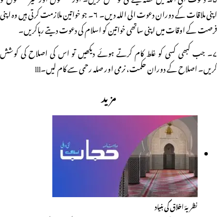
اپنی ملاقات کے دوران دعوت الی اللہ دیں۔ ۶۔ جو خواتین ملازمت کرتی ہیں وہ اپنی
فرصت کے اوقات میں اپنی ساتھی خواتین کو اسلام کی دعوت دیتے رہاکریں۔
۷۔ جب کبھی کسی کو غلط کام کرتے ہوئے دیکھیں تو اس کی اصلاح کی کوشش
کریں۔ اصلاح کے دوران حکمت، نرمی اور صلہ رحمی سے کام لیں۔lll
مزید
نظریۂ اخلاق کی بنیاد