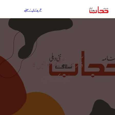
خریداری / عطیہ
ذکر چند عظیم خواتین کا
سلیم شاکر (چنئی)