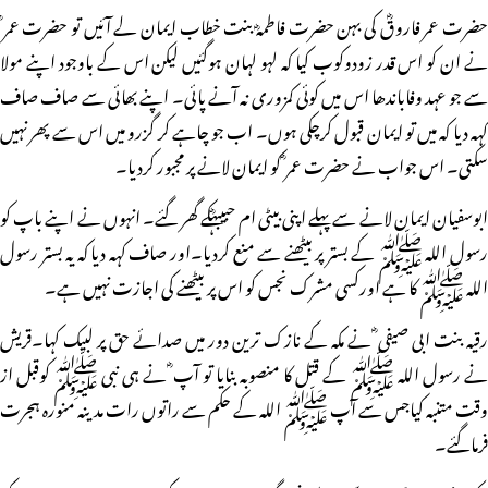
حضرت عمر فاروقؓ کی بہن حضرت فاطمہؓ بنت خطاب ایمان لے آئیں تو حضرت عمر ؓ
نے ان کو اس قدر زودوکوب کیا کہ لہو لہان ہوگئیں لیکن اس کے باوجود اپنے مولا
سے جو عہد وفاباندھا اس میں کوئی کمزوری نہ آنے پائی۔ اپنے بھائی سے صاف صاف
کہہ دیا کہ میں تو ایمان قبول کرچکی ہوں۔ اب جو چاہے کر گزرو میں اس سے پھر نہیں
سکتی۔ اس جواب نے حضرت عمر ؓ کو ایمان لانے پر مجبور کردیا۔
ابوسفیان ایمان لانے سے پہلے اپنی بیٹی ام حبیبہؓکے گھر گئے۔ انہوں نے اپنے باپ کو
رسول اللہ ﷺ کے بستر پر بیٹھنے سے منع کردیا۔اور صاف کہہ دیا کہ یہ بستر رسول
اللہ ﷺ کا ہے اورکسی مشرک نجس کو اس پر بیٹھنے کی اجازت نہیں ہے۔
رقیہ بنت ابی صیفی ؓ نے مکہ کے نازک ترین دور میں صدائے حق پر لبیک کہا۔قریش
نے رسول اللہ ﷺ کے قتل کا منصوبہ بنایا تو آپ ؓ نے ہی نبی ﷺ کوقبل از
وقت متنبہ کیاجس سے آپ ﷺ اللہ کے حکم سے راتوں رات مدینہ منورہ ہجرت
فرماگئے۔