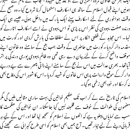
ہوئیں اپنے قبول اسلام کے ساتھ ہی اسکارف استعمال کرنا شروع کیا۔وہ صبح کے
وقت ہواخوری کے لئے اسکارف پہنے ایک پارک میں داخل ہوئی۔جیسے ہی ایک
درندہ صفت یہودی کی نظر اس پر پڑی تو اس یہودی نے اسے اسکارف اتارنے کو
کہا۔ اس مجاہد کے قطعی انکار پر اس نے مغلظات کی بارش کردی اور کورٹ میں
مقدمہ دائر کردیا۔کورٹ میں حاضری کے وقت جب جج کے سامنے وہ خاتون اپنے
موقف واضح کرنے کے لئے بیان دے رہی تھی وہ ظالم یہودی پوری درندگی پر اتر
آیاتھا۔ بھری عدالت میں اس نے جج کے سامنے اپنے ذاتی چھرے سے پے درپے
وار کرکے موقع واردات پرہی اس خاتون کو شہید کردیا۔اس کا شوہر اس کی دفاع بھی
نہ کرسکا اور خود بھی زخمی ہوگیا۔
اسلام کی تاریخ سے لے کر اب تک عظیم خواتین کی بہت ساری مثالیں ملیں گی مگر
مضمون کی طوالت کے خوف سے قلمبند نہیں کیا جاسکتا۔ ان خواتین کی عظمت کا
سب سے نمایاں پہلو یہ ہے کہ انھوں نے اسلام کو سمجھ لیا تھا اور اس کے لیے ہر
قربانی دینے کے لیے تیار تھیں۔ آج ہمیں بھی اسلام کو اسی طرح گہرائی سے سمجھنے کی