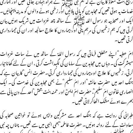
ربیع بنت معوّذ کا بیان ہے کہ ہم نبی ﷺ کے ہمراہ جہاد پر جاتی تھیں اور ہماری
خدمات یہ ہوتی تھیں کہ مجاہدین کو پانی پلائیں اور زخمی ہونے والوں کو مدینہ پہنچائیں۔
ایک اور صحابیہ جو رسول اللہ ﷺ کے ساتھ چھ غزوات میں شریک ہوئیں بیان
کرتی ہیں کہ ہم زخمیوں کی مرہم پٹی اور بیماروں کا علاج معالجہ اور ان کی تیمارداری
کرتی تھیں۔
امّ عطیہ ؓ اپنے متعلق فرماتی ہیں کہ رسول اللہؐ کے ساتھ میں نے سات غزوات
میںشرکت کی۔ وہاں میں مجاہدین کے سامان کی نگہداشت کرتی ، ان کے لئے کھانا تیار
کرتی، زخمیوں کا علاج اوربیماروں کی تیمارداری کرتی۔حضرت انس ؓ کا بیان ہے کہ
جنگ احد میں حضرت عائشہ ؓ اور امّ سلیم ؓ نے بھی مجاہدین کی خدمت کی۔ ایک
انصاری خاتون امّ سلیم ؓ، حضرت امّ ایمنؓ اور حمنہ بنت جحش ؓ احد کے دن پانی سے
بھرے ہوئے مشک اٹھاکر لاتی تھیں۔
طبرانی کی روایت ہے کہ جنگ احد سے مشرکین واپس ہوئے تو خواتین صحابہ کی
معاونت کے لئے روانہ ہوئیں۔ حضرت فاطمہ ؓ بھی انہی میں سے تھیں۔ چناں چہ نبی