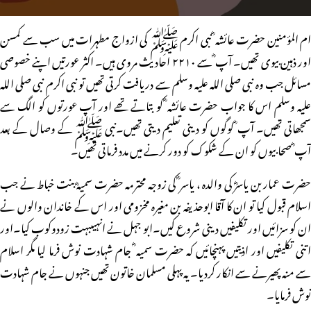
ام المؤمنین حضرت عائشہ ؓ نبی اکرم ﷺ کی ازواج مطہرات میں سب سے کمسن
اور ذہین بیوی تھیں۔ آپ ؓ سے ۲۲۱۰ احادیث مروی ہیں۔ اکثر عورتیں اپنے خصوصی
مسائل جب وہ نبی صلی اللہ علیہ وسلم سے دریافت کرتی تھیں تو نبی اکرم نبی صلی اللہ
علیہ وسلم اس کا جواب حضرت عائشہ ؓ کو بتاتے تھے اور آپ عورتوں کو الگ سے
سمجھاتی تھیں۔ آپ ؓ لوگوں کو دینی تعلیم دیتی تھیں۔نبی ﷺ کے وصال کے بعد
آپ ؓ صحابیوں کو ان کے شکوک کو دور کرنے میں مدد فرماتی تھیں۔
حضرت عمار بن یاسرؓ کی والدہ ، یاسر ؓ کی زوجہ محترمہ حضرت سمیہؓ بنت خباط نے جب
اسلام قبول کیا تو ان کا آقا ابوحذیفہ بن مغیرہ مخزومی اور اس کے خاندان والوں نے
ان کو سزائیں اور تکلیفیں دینی شروع کیں۔ابو جہل نے انہیںبہت زودوکوب کیا۔اور
اتنی تکلیفیں اور اذیتیں پہنچائیں کہ حضرت سمیہ ؓ جام شہادت نوش فرما لیا مگر اسلام
سے منہ پھیرنے سے انکار کردیا۔ یہ پہلی مسلمان خاتون تھیں جنہوں نے جام شہادت
نوش فرمایا۔