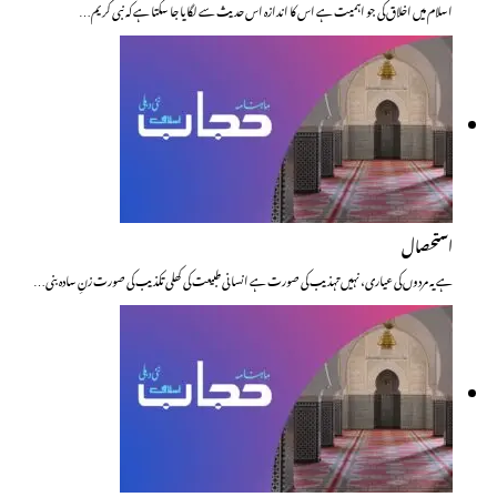
اسلام میں اخلاق کی جو اہمیت ہے اس کا اندازہ اس حدیث سے لگایا جا سکتا ہے کہ نبی کریم…
استحصال
ہے یہ مردوں کی عیاری، نہیں تہذیب کی صورت ہے انسانی طبیعت کی کھلی تکذیب کی صورت زنِ سادہ بنی…