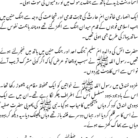
اسماء بنت یزیدکے ہاتھ سے جنگ یرموک میں نو رومیوں کی موت ہوئی۔
ایک انصاری خاتون امّ حارثؓ کی ثابت قدمی اور شجاعت کی وجہ سے جنگ حنین میں
جب اسلامی فوجوں کے قدم میدان جنگ سے اکھڑ گئے تھے وہ چند باہمت نفوس کے
ساتھ پہاڑ کی طرح جمی ہوئی تھیں۔
حضرت انسؓ کی والدہ امّ سلیم ؓ جنگ احد اور جنگ حنین میں ہاتھ میں خنجرلئے ہوئے
تھیں۔رسول اللہ ﷺ نے سبب پوچھا تو عرض کیا کہ اگر کوئی مشرک قریب آئے
تو اس سے اس کا پیٹ چیردوں۔
غزوہ خندق میں رسول اللہ ﷺ نے خواتین کو ایک محفوظ مقام پر چھوڑ رکھا تھا۔
اس کے باوجود یہود مسلسل اس کے اطراف چکر لگا رہے تھے۔ان میں سے ایک
یہودی خندق کود کر وہاں پہنچیمیں کامیاب ہوگیا۔نبی ﷺ کی پھوپی حضرت صفیہ ؓ
نے اس کا سر قلم کردیا اور جہاں دوسرے فتنہ باز تھے وہاں پھینک دیا۔یہ دیکھ کر یہود
وہاں سے بھاگ کھڑے ہوئے۔