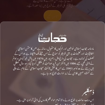
اور دینی و تحریکی لٹریچر کے فروغ میں اپنا حصہ ڈالیے۔
تعاون کیجیے
ماہ نامہ حجاب اسلامی خواتین اور لڑکیوں کا مقبول رسالہ ہے جس کا مشن اسلامی
اخلاقیات اور تعلیمات پر مبنی لٹریچر کو سماج کے اس طبقے تک پہنچانا ہے جو اس کے
نصف کی نمائندہ ہے۔ حجاب کی داغ بیل رام پور میں 1970 میں مائل خیرآبادی مرحومؒ
نے ڈالی تھی، جسے 1996 میں ڈاکٹر ابن فرید صاحبؒ کو منتقل کردیا گیا۔ دو سال تعطل
میں رہنے کے بعد نومبر 2003 سے اس کا نقشِ ثالث ‘حجاب اسلامی’ کے نام سے دہلی
سے شمشاد حسین فلاحی کے زیرِ ادارت شائع ہو رہا ہے۔
ڈسکلیمر
اس ویب سائٹ پر شائع ہونے والا تمام مواد قلم کاروں کی ذاتی آراء پر مبنی ہے۔
ادارے کا ان سے متفق ہونا ضروری نہیں۔