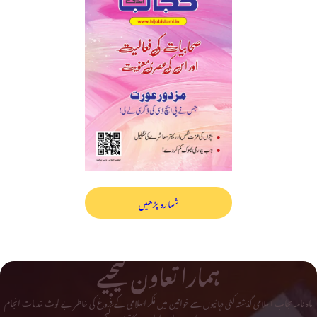
شمارہ پڑھیں
ہمارا تعاون کیجیے
ماہ نامہ حجاب اسلامی گذشتہ کئی دہائیوں سے خواتین میں فکر اسلامی کے فروغ کی خاطر بے لوث خدمات انجام
دے رہا ہے۔ اس ادارے کا تعاون کیجیے