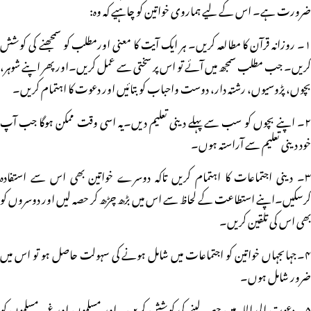
ضرورت ہے۔ اس کے لیے ہماروی خواتین کو چاہیے کہ وہ:
۱۔ روزانہ قرآن کا مطالعہ کریں۔ ہر ایک آیت کا معنی اورمطلب کو سمجھنے کی کوشش
کریں۔ جب مطلب سمجھ میں آئے تو اس پر سختی سے عمل کریں۔اور پھر اپنے شوہر،
بچوں، پڑوسیوں، رشتہ دار، دوست واحباب کوبتائیں اور دعوت کا اہتمام کریں۔
۲۔ اپنے بچوں کو سب سے پہلے دینی تعلیم دیں۔یہ اسی وقت ممکن ہوگا جب آپ
خود دینی تعلیم سے آراستہ ہوں۔
۳۔ دینی اجتماعات کا اہتمام کریں تاکہ دوسرے خواتین بھی اس سے استفادہ
کرسکیں۔اپنے استطاعت کے لحاظ سے اس میں بڑھ چڑھ کر حصہ لیں اور دوسروں کو
بھی اس کی تلقین کریں۔
۴۔جہاںجہاں خواتین کو اجتماعات میں شامل ہونے کی سہولت حاصل ہو تو اس میں
ضرور شامل ہوں۔
۵۔ دعوت الی اللہ میں حصہ لینے کی کوشش کریں۔ اور مسلموں اور غیر مسلموں کو