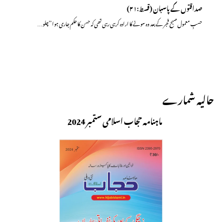
صداقتوں کے پاسبان (قسط:۲۱)
حسبِ معمول صبح فجر کے بعد وہ سونے کا ارادہ کرہی رہی تھی کہ حسن کا حکم جاری ہوا ’’چلو…
حالیہ شمارے
ماہنامہ حجاب اسلامی ستمبر 2024