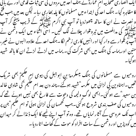
ایک انصاری صحابیہ امّ عمارہؓ نے جنگ احد میں مردوں کی سی ثبات قدمی اور بے باکی
کا مظاہرہ کیا۔ جنگ احد کی ابتداء میں مسلمانوں کا پلہ بھاری رہا۔ لیکن بعد میں جب فتح
و نصرت نے ان کا ساتھ چھوڑدیا تو آپ نبی اکرم ﷺ کے قریب پہنچ کر آپ
ﷺ کی مدافعت میں تیروتلوار چلانے لگ گئیں۔ اسی اثناء میں ایک دشمن نے
آپ ؓپر تلوار سے وار کیا اور انہیں کاری زخم لگا۔جنگ احد کے علاوہ انہوں نے خیبر،
حنین اور یمامہ کی جنگ میں بھی شرکت کی۔ یمامہ میں لڑتے لڑتے ان کا ہاتھ شہید
ہوگیا۔
رومیوں سے مسلمانوں کی جنگ میںعکرمہؓ بن ابوجہل کی بیوی ام حکیمؓ بھی شریک
تھیں۔اجنادین کی لڑائی میں عکرمہ ؓ شہید ہوگئے۔چند دن بعد ام حکیم ؓ کی شادی خالد
بن سعید ؓ سے ہوگئی۔ابھی لوگ ولیمہ کی دعوت سے فارغ بھی نہیں ہوئے تھے کہ
رومیوں کی صف بندی شروع ہوگئی۔جب گھمسان کی لڑائی ہوئی تو ام حکیم ؓ جن پر
اب تک عروسی کے آثار نمایاں تھے، وہ تو آپ اپنے خیمے کا ایک ڈنڈالے کر میدان
میں کود پڑیں اور دشمن کے سات افراد کو موت کے گھاٹ اتاردیا۔