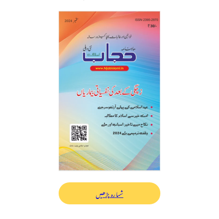
شمارہ پڑھیں