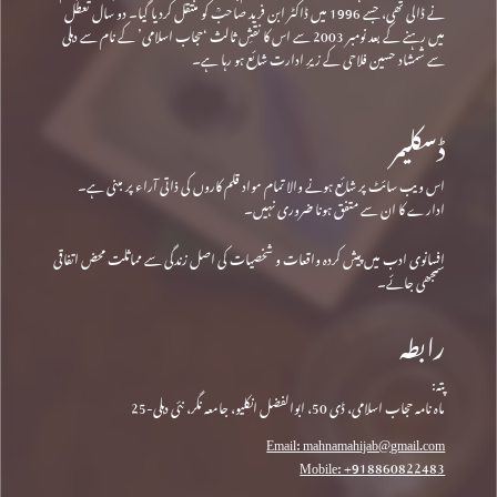
نے ڈالی تھی، جسے 1996 میں ڈاکٹر ابن فرید صاحبؒ کو منتقل کردیا گیا۔ دو سال تعطل
میں رہنے کے بعد نومبر 2003 سے اس کا نقشِ ثالث ‘حجاب اسلامی’ کے نام سے دہلی
سے شمشاد حسین فلاحی کے زیرِ ادارت شائع ہو رہا ہے۔
ڈسکلیمر
اس ویب سائٹ پر شائع ہونے والا تمام مواد قلم کاروں کی ذاتی آراء پر مبنی ہے۔
ادارے کا ان سے متفق ہونا ضروری نہیں۔
افسانوی ادب میں پیش کردہ واقعات و شخصیات کی اصل زندگی سے مماثلت محض اتفاقی
سمجھی جائے۔
رابطہ
پتہ:
ماہ نامہ حجاب اسلامی، ڈی 50، ابوالفضل انکلیو، جامعہ نگر، نئی دہلی-25
Email: mahnamahijab@gmail.com
Mobile: +918860822483