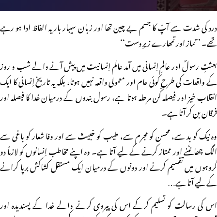
درد کی شدت سے آپؐ کا جسم بے چین تھا اور زبان سیبار بار یہ الفاظ ادا ہو رہے
تھے۔ ’’نماز اور تمھارے زیرِ دست‘‘
بعثتِ رسولؐ اور عالمِ اِنسانی میں آمد عالم اِنسانیت میں پیش آنے والے شب و روز
کے واقعات کی طرح کوئی عام اور معمولی واقعہ نہیں ہوتا، بلکہ یہ تاریخ اِنسانی کا ایک
انقلاب خیز اور فیصلہ کْن مرحلہ ہوتا ہے، رسول بندوں کے درمیان خدا کا فیصلہ اور
فرقان بن کر آتا ہے۔
وہ نیک کو بد سے، محسن کو مجرم سے، طیب کو خبیث سے اور وفا شعار کو باغی سے
الگ چھانٹنے اور ممتاز کرنے کے لیے آتا ہے۔ وہ اپنے مخاطب اِنسانوں کو لازماً دو
گروہوں میں تقسیم کرنے اور دونوں کے درمیان ایک مستقل کشاکش برپا کرانے
کے لیے آتا ہے…
اس کی رسالت کو تسلیم کرکے اس کی پیروی کرنے والے خدا کے پسندیدہ اور