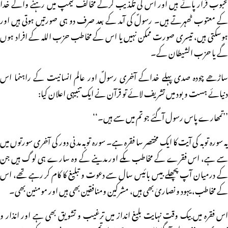
محبوب قرار پاتے ہیں اور اس کی تکذیب کرکے مخالف کیمپ میں رہنے والے خدا
کے معتوب ٹھہرتے ہیں۔ رسولؐ کی آمد کے بعد صرف دو ہی صورتیں ہوتی ہیں اور
ہوسکتی ہیں، تیسری صورت ممکن نہیں یا اس کے مخاطب حزب اللہ کے افراد ہوں
گے یا حزب الشیطان کے۔
ساڑھے چودہ صدی پہلے خداکے آخری رسولؐ اور عالم انسانیت کے راہنما اس
دنیائے ہست و بود میں تشریف لائے تو قرآن نے ایک تنبیہی اعلان کیا:
’’تمھارے پاس رسول آگئے جو تم میں سے ہیں۔‘‘
یہ سورہ توبہ کی آیت کا ایک مختصر سا فقرہ ہے۔ سورہ توبہ مدنی دور کی آخری سورتوں میں
سے ہے، اس فقرے کے مخاطب مکے اور مدینے کے وہ سارے ہی لوگ ہیں جن
کے درمیان آپ پچھلے بیس بائیس سال سے دعوت و تبلیغ کا کام کر رہے تھے، اس
کے مخاطب، یہود و نصاریٰ بھی ہیں، مشرکین ومنافقین بھی ہیں اور مومنین بھی۔
اس فقرہ میں بیک وقت نہایت بلیغ انداز میں ترغیب و تشویق بھی ہے اور انذار و