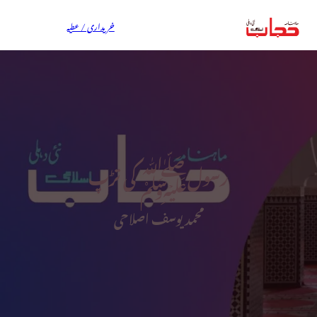
خریداری / عطیہ
رسولﷺ کی تڑپ
محمد یوسف اصلاحی