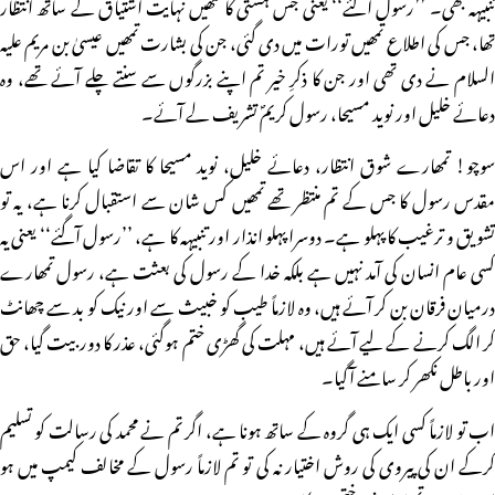
تنبیہہ بھی۔ ’’رسول آگئے‘‘ یعنی جس ہستی کا تمھیں نہایت اشتیاق کے ساتھ انتظار
تھا، جس کی اطلاع تمھیں تورات میں دی گئی، جن کی بشارت تمھیں عیسیٰ بن مریم علیہ
السلام نے دی تھی اور جن کا ذکرِ خیر تم اپنے بزرگوں سے سنتے چلے آئے تھے، وہ
دعائے خلیل اور نوید مسیحا، رسول کریمؐ تشریف لے آئے۔
سوچو! تمھارے شوق انتظار، دعائے خلیل، نوید مسیحا کا تقاضا کیا ہے اور اس
مقدس رسول کا جس کے تم منتظر تھے تمھیں کس شان سے استقبال کرنا ہے، یہ تو
تشویق و ترغیب کا پہلو ہے۔ دوسرا پہلو انذار اور تنبیہہ کا ہے، ’’رسول آگئے‘‘ یعنی یہ
کسی عام انسان کی آمد نہیں ہے بلکہ خدا کے رسول کی بعثت ہے، رسول تمھارے
درمیان فرقان بن کر آئے ہیں، وہ لازماً طیب کو خبیث سے اور نیک کو بد سے چھانٹ
کر الگ کرنے کے لیے آئے ہیں، مہلت کی گھڑی ختم ہوگئی، عذر کا دور بیت گیا، حق
اور باطل نکھر کر سامنے آگیا۔
اب تو لازماً کسی ایک ہی گروہ کے ساتھ ہونا ہے، اگر تم نے محمد کی رسالت کو تسلیم
کرکے ان کی پیروی کی روش اختیار نہ کی تو تم لازماً رسول کے مخالف کیمپ میں ہو