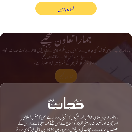
شمارہ پڑھیں
ہمارا تعاون کیجیے
ماہ نامہ حجاب اسلامی گذشتہ کئی دہائیوں سے خواتین میں فکر اسلامی کے فروغ کی خاطر بے لوث خدمات انجام
دے رہا ہے۔ اس ادارے کا تعاون کیجیے
اور دینی و تحریکی لٹریچر کے فروغ میں اپنا حصہ ڈالیے۔
تعاون کیجیے
ماہ نامہ حجاب اسلامی خواتین اور لڑکیوں کا مقبول رسالہ ہے جس کا مشن اسلامی
اخلاقیات اور تعلیمات پر مبنی لٹریچر کو سماج کے اس طبقے تک پہنچانا ہے جو اس کے
نصف کی نمائندہ ہے۔ حجاب کی داغ بیل رام پور میں 1970 میں مائل خیرآبادی مرحومؒ