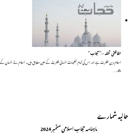
حفاظتی تحفہ —’’حجاب‘‘
اسلام دین فطرت ہے اور اس کی تمام تعلیمات انسانی فطرت کے عین مطابق ہیں۔ اسلام نے انسان کے
وقار…
حالیہ شمارے
ماہنامہ حجاب اسلامی ستمبر 2024