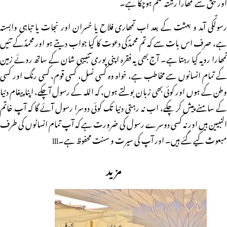
اور حق سے تمھارا رشتہ ختم ہوچکا ہے۔
رسولؐکی آمد و بعثت کے بعد اب تمھاری فلاح یا خسران اور نجات یا تباہی وابستہ
ہے، صرف اس بات سے کہ تم محمدؐکی دعوت کا کیا جواب دیتے ہو اور محمدؐکے تئیں
تمھارا رویہ کیا رہتا ہے۔ آج بھی یہ فقرہ اپنی پوری تنبیہی شان کے ساتھ روئے زمین
کے تمام انسانوں سے مخاطب ہے، خواہ وہ کسی نسل، کسی قوم، کسی رنگ اور کسی
وطن کے ہوں اور کوئی بھی زبان بولتے ہوں، کہ اللہ کے رسول آچکے، اپنا پیغام دنیا
کے سامنے پیش کر چکے، اب نہ رہتی دنیا تک کوئی دوسرا رسول آئے گا کہ آپ خاتم
النبیین ہیں اور نہ کسی دوسرے رسول کی ضرورت ہے کہ آپ تمام انسانوں کی طرف
مبعوث کیے گئے ہیں۔ اور آپ کی سیرت و سنت محفوظ ہے۔lll
مزید