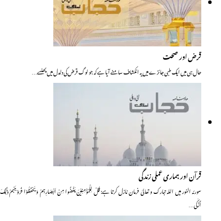
قرض اور صحت
حال ہی میں ایک طبی جائزے میں یہ انکشاف سامنے آیا ہے کہ جو لوگ قرض کی دلدل میں پھنسے…
قرآن اور ہماری عملی زندگی
سورئہ النور میں اللہ تبارک و تعالیٰ فرمان نازل کرتا ہے: قُلْ لِلْمُؤْمِنِیْنَ یَغُضُّوا مِنْ اَبْصَارِہِمْ وَیَحْفَظُوْا فُرُوْجَہُمْ ذٰلِکَ
أَزْکٰی…