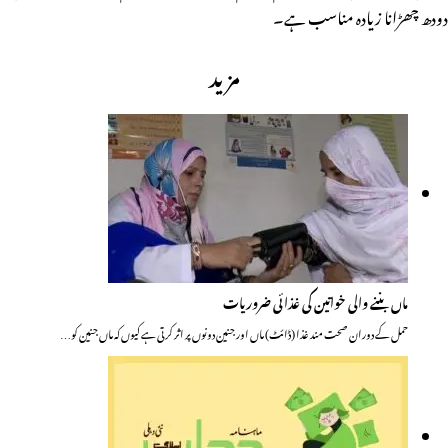
دودھ چھڑانا زیادہ مناسب ہے۔
مزید
ماں بننے والی خواتین کی غذائی ضروریات
حمل کے دوران صحت مند غذا (ڈائٹ) ماں اور جنین دونوں پر اثر کرتی ہے کیوں کہ ماں جنین کو…