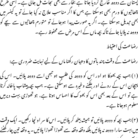
پستان سے دودھ خارج کردیا جاتا ہے بخار سے بھی نجات مل جاتی ہے۔ اسی طرح
چھاتیوں کا ورم بھی ہوسکتا ہے جس کا اگر مناسب علاج نہ کیا جائے تو یہ کینسر میں
بھی تبدیل ہوسکتا ہے۔ اگر یہ صورت پیدا ہوجائے تو متورم چھاتیوں سے بچے کو
دودھ نہ پلایا جائے تاکہ بچہ ماں کے اس مرض سے محفوظ رہے۔
رضاعت کی احتیاط
رضاعت کے وقت چند باتوں کا دھیان رکھنا ماں کے لیے نہایت ضروری ہے:
(۱) جب بچہ بھوکا ہو اور اس کو دودھ کی طلب ہو تبھی اسے دودھ پلائیں۔ اس کی
پہچان اس کے رونے اور بلکنے وغیرہ سے ہوسکتی ہے۔ جب بچہ پیشاب پاخانہ کرتا
ہے تو اس کے بعد بھی اس کو بھوک کا احساس ہوتا ہے، جو تھوڑی بہت دیرمیں
معلوم ہوجاتا ہے۔
(۲) جب بچہ کو دودھ پلائیں تو ہمیشہ بیٹھ کر پلائیں۔ اس کا سر اونچا رکھیں۔ ایک وقت
میں بہت سارا دودھ نہ پلائیں بلکہ وقفہ وقفہ سے تھوڑا تھوڑا پلائیں۔ یہ وقفہ تین چار گھٹنے