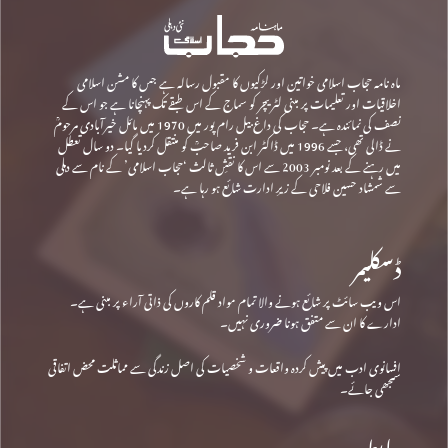
ماہ نامہ حجاب اسلامی خواتین اور لڑکیوں کا مقبول رسالہ ہے جس کا مشن اسلامی
اخلاقیات اور تعلیمات پر مبنی لٹریچر کو سماج کے اس طبقے تک پہنچانا ہے جو اس کے
نصف کی نمائندہ ہے۔ حجاب کی داغ بیل رام پور میں 1970 میں مائل خیرآبادی مرحومؒ
نے ڈالی تھی، جسے 1996 میں ڈاکٹر ابن فرید صاحبؒ کو منتقل کردیا گیا۔ دو سال تعطل
میں رہنے کے بعد نومبر 2003 سے اس کا نقشِ ثالث ‘حجاب اسلامی’ کے نام سے دہلی
سے شمشاد حسین فلاحی کے زیرِ ادارت شائع ہو رہا ہے۔
ڈسکلیمر
اس ویب سائٹ پر شائع ہونے والا تمام مواد قلم کاروں کی ذاتی آراء پر مبنی ہے۔
ادارے کا ان سے متفق ہونا ضروری نہیں۔
افسانوی ادب میں پیش کردہ واقعات و شخصیات کی اصل زندگی سے مماثلت محض اتفاقی
سمجھی جائے۔
رابطہ