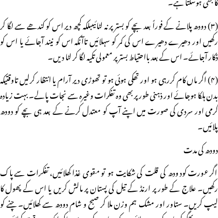
کا بھی ہوسکتا ہے۔
(۳) دودھ پلانے کے فوراً بعد بچے کو بستر پر نہ لٹائیںبلکہ کچھ دیر اس کو کندھے سے لگا کر
رکھیں اور دھیرے دھیرے اس کی کمر کو سہلائیں تاآنکہ اس کو نیند آجائے یا اس کو
ڈکار آجائے۔ اس کے بعد بااحتیاط بستر پر معمولی تکیہ لگا کر لٹا دیں۔
(۴) اگر ماں کام کررہی ہو اور تھکی ہوئی ہو تو تھوڑی دیر آرام یا انتظار کرلیں تاوقتیکہ
بدن ہلکا ہوجائے اور ذہنی طور پر بھی وہ تفکرات وغیرہ سے نجات پالے۔ بہت زیادہ
گرمی اور سردی کی صورت میں اپنے آپ کو معتدل کرنے کے بعد ہی بچے کو دودھ
پلائیں۔
دودھ کی مدت
اگر عورت کودودھ کی قلت کی شکایت ہو تو مقوی غذا کھلائیں، تفکرات سے پاک
رکھیں۔ علاج کے طور پر ارنڈ کے تیل کی پستان پر مالش کریں یا اس کے پھول کا
لیپ کریں۔ ستاور اور مشک ہم وزن ملا کر صبح و شام دودھ سے کھلائیں۔ چنے کو
دودھ میں بھگو کر ماں کو دودھ پلائیں۔ کدو یا پپیتہ کی سبزی بناکر ایک دو وقت کھلائیں۔