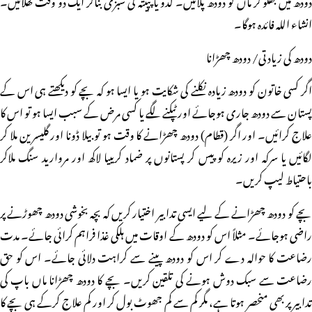
انشاء اللہ فائدہ ہوگا۔
دودھ کی زیادتی/ دودھ چھڑانا
اگر کسی خاتون کو دودھ زیادہ نکلنے کی شکایت ہو یا ایسا ہو کہ بچے کو دیکھتے ہی اس کے
پستان سے دودھ جاری ہوجائے اور ٹپکنے لگے یا کسی مرض کے سبب ایسا ہو تو اس کا
علاج کرائیں۔ اور اگر (قطام) دودھ چھڑانے کا وقت ہو تو بیلا ڈونا اور گلیسرین ملا کر
لگائیں یا سرکہ اور زیرہ کو پیس کر پستانوں پر ضماد کریںیا لاکھ اور مروارید سنگ ملاکر
باحتیاط لیپ کریں۔
بچے کو دودھ چھڑانے کے لیے ایسی تدابیر اختیار کریں کہ بچہ بخوشی دودھ چھوڑنے پر
راضی ہوجائے۔ مثلاً اس کو دودھ کے اوقات میں ہلکی غذا فراہم کرائی جائے۔ مدت
رضاعت کا حوالہ دے کر اس کو دودھ پینے سے کراہت دلائی جائے۔ اس کو حق
رضاعت سے سبک دوش ہونے کی تلقین کریں۔ بچے کا دودھ چھڑانا ماں باپ کی
تدابیر پر بھی منحصر ہوتا ہے، مگر کم سے کم جھوٹ بول کر اور کم علاج کرکے ہی بچے کا