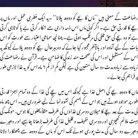
رضاعت کے معنی ہیں ’’ماں کا بچے کو دودھ پلانا‘‘ ۔یہ ایک فطری عمل اور ماں پر
بچے کا قدرتی حق ہے۔ اگر کوئی ماں اس ذمہ داری سے انکار کرتی ہے یا کوتاہی کرتی
ہے تو وہ بچے کی حق تلفی کی مرتکب ہوتی ہے۔ چنانچہ سماجی اعتبار سے عورت کو اس
بات کے لیے آمادہ اور بالآخر مجبور کیا جائے کہ وہ بہرحال بچے کو دودھ پلائے کیونکہ یہ
اس کے مستقبل اور اس کی صحت مند زندگی کا ضامن ہے۔ قرآن نے رضاعت کی
زیادہ سے زیادہ مدت دو سال متعین کی ہے لیکن کم از کم ۶ ماہ اس کو یہ غذا لازمی طور
پر فراہم کی جائے۔
ماں کا دودھ بچے کی اصل غذا ہے کیونکہ اس میں بچے کی غذا کے وہ تمام اجزا قدرتی
طور پر موجود ہوتے ہیں جو اس کے جسم کی نشوو نما کے لیے ضروری ہیں۔ اس چھ ماہ
کی مدت کے بعد بچے کا میلان دوسری غذاؤں کی طرف مثلاً پھلوں کا جوس، مونگ کی
بہت ملائم کھچڑی اور دوسری خفیف و قلیل غذا کی طرف بڑھانا چاہیے اور دھیرے
دھیرے دو سال کی مدت پوری ہونے تک اس کو ماں کے دودھ سے چھٹکارا دلانا