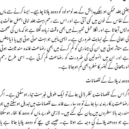
جتنی جلد ممکن ہوسکے پیدائش کے بعد نومولود کو دودھ پلانا چاہیے۔ ایسا کرنے سے ماں
کے نفاس کے خون میں کمی آتی ہے اور اس سے رحم بہت جلد اپنی اصل حالت پر
واپس آجاتا ہے اور اگلا حمل ٹھہرنے میں بھی وقت زیادہ لگتا ہے جو کہ ماں کی صحت
کی بحالی کے لیے نہایت ضروری ہے۔ ایسی مائیں جو بہت موٹی ہوتی ہیں یا ذیابیطس
سے متاثر ہوتی ہیں ان کی بیماری کو کم کرنے میں بھی رضاعت فائدہ مند ثابت ہوتی
ہے اور ان میں انسولین کی ضرورت کو رضاعت کم کرتی ہے۔ اسی طرح رحم
اورچھاتی کے کینسر کا خطرہ بھی کم ہوجاتا ہے۔
دودھ نہ پلانے کے نقصانات
اگراس کے نقصانات پر نظر ڈالی جائے تو ایک طویل فہرست تیار ہوسکتی ہے۔ اگر
رضاعت پر کاربند نہ رہا جائے تو وہ سارے فائدے نقصانات میں تبدیل ہوسکتے ہیں جو
مندرجہ بالا سطروں میں بیان کیے گئے ہیں۔ لازمی طور پر ماں کو دودھ کا بخار ہوسکتا
ہے جو دودھنہ پلانے کی وجہ سے ہوتا ہے۔ جیسے ہی بچے کو دودھ پلایا جاتا ہے یا