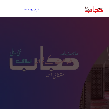
خریداری / عطیہ
رضاعت کے فوائد
مشتاق احمد