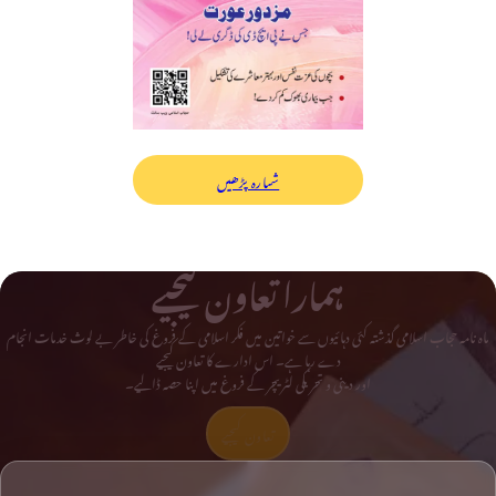
شمارہ پڑھیں
ہمارا تعاون کیجیے
ماہ نامہ حجاب اسلامی گذشتہ کئی دہائیوں سے خواتین میں فکر اسلامی کے فروغ کی خاطر بے لوث خدمات انجام
دے رہا ہے۔ اس ادارے کا تعاون کیجیے
اور دینی و تحریکی لٹریچر کے فروغ میں اپنا حصہ ڈالیے۔
تعاون کیجیے