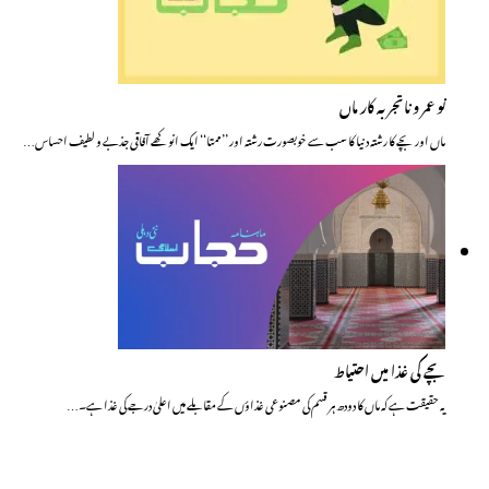
نو عمر و ناتجربہ کار ماں
ماں اور بچے کا رشتہ دنیا کا سب سے خوبصورت رشتہ اور ’’ممتا‘‘ ایک انوکھے آفاقی جذبے و لطیف احساس…
بچے کی غذا میں احتیاط
یہ حقیقت ہے کہ ماں کا دودھ ہر قسم کی مصنوعی غذاؤں کے مقابلے میں اعلیٰ درجے کی غذا ہے۔…