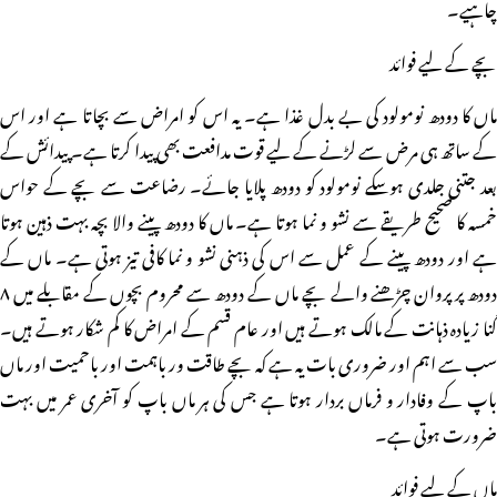
چاہیے۔
بچے کے لیے فوائد
ماں کا دودھ نومولود کی بے بدل غذا ہے۔ یہ اس کو امراض سے بچاتا ہے اور اس
کے ساتھ ہی مرض سے لڑنے کے لیے قوت مدافعت بھی پیدا کرتا ہے۔ پیدائش کے
بعد جتنی جلدی ہوسکے نومولود کو دودھ پلایا جائے۔ رضاعت سے بچے کے حواس
خمسہ کا صحیح طریقے سے نشو و نما ہوتا ہے۔ ماں کا دودھ پینے والا بچہ بہت ذہین ہوتا
ہے اور دودھ پینے کے عمل سے اس کی ذہنی نشو و نما کافی تیز ہوتی ہے۔ ماں کے
دودھ پر پروان چڑھنے والے بچے ماں کے دودھ سے محروم بچوں کے مقابلے میں ۸
گنا زیادہ ذہانت کے مالک ہوتے ہیں اور عام قسم کے امراض کا کم شکار ہوتے ہیں۔
سب سے اہم اور ضروری بات یہ ہے کہ بچے طاقت ور باہمت اور باحمیت اور ماں
باپ کے وفادار و فرماں بردار ہوتا ہے جس کی ہر ماں باپ کو آخری عمر میں بہت
ضرورت ہوتی ہے۔
ماں کے لیے فوائد