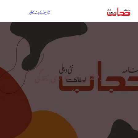
خریداری / عطیہ
رمضان اور ہماری زندگی
حافظ عاکف سعید