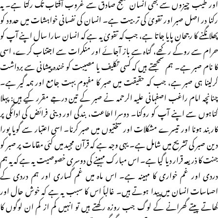
اور طیب چیزوں سے بھی انسان صبح صادق سے غروب آفتاب تک رکتا ہے۔ یہ
رکنا در اصل صبر اور تقویٰ کی تربیت ہے۔ انسان کی نفسانی خواہشات میں حدود کو
پھلانگنے کا رجحان پایا جاتا ہے، جب کہ تقویٰ یہ ہے کہ انسان سارا سال اپنے آپ کو
حرام سے روکے رکھے، گناہ سے باز آجائے اور منکرات سے اجتناب کرے، اسی
کا نام صبر ہے۔ ہم سمجھتے ہیں کہ کسی تکلیف یا مصیبت کو خندہ پیشانی سے برداشت
کرلینا ہی صبر ہے، جب کہ حقیقت میں صبر کا مفہوم بہت جامع اور ہمہ گیر ہے۔
چنانچہ امام راغب اصفہانی علیہ الرحمہ نے صبر کے تین درجے مقرر کیے ہیں: پہلا
گناہوں سے اپنے آپ کو روکنا۔ دوسرا اطاعت، بندگی اور دینی فرائض کی ادائگی پر
کاربند ہونا اور تیسرے مشکلات اور سختیوں میں صبر کرنا۔ اسی اعتبار سے گویا پورا
دین صبر کی تشریح میں شامل ہے۔ یہی وجہ ہے کہ قرآن مجید میں کئی مقامات پر صبر کو
جنت کا ذریعہ قرار دیا گیا ہے۔ اس مبارک مہینے کی دوسری خصوصیت یہ ہے کہ یہ ہم
دردی اور غم خواری کا مہینہ ہے۔ اس ماہ میں غم گساری اور ہم دردی کے
احساسات انسان میں پیدا ہوتے ہیں۔ غالباً اس کا سبب یہ ہے کہ خوش حال اور
کھاتے پیتے گھرانے کے لوگ جب روزہ رکھتے ہیں تو انہیں کم از کم ان لوگوں کا