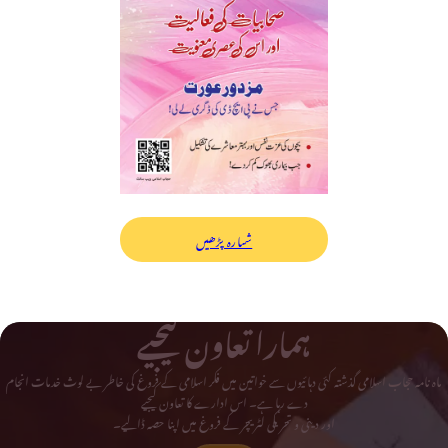
شمارہ پڑھیں
ہمارا تعاون کیجیے
ماہ نامہ حجاب اسلامی گذشتہ کئی دہائیوں سے خواتین میں فکر اسلامی کے فروغ کی خاطر بے لوث خدمات انجام
دے رہا ہے۔ اس ادارے کا تعاون کیجیے
اور دینی و تحریکی لٹریچر کے فروغ میں اپنا حصہ ڈالیے۔