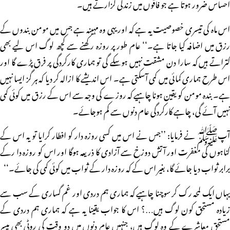
احساس ضرور ہوتا ہے جو فاقوں میں زندگی گزارتے ہیں۔
اس ماہ کی تیسری خصوصیت یہ ہے کہ اور یہی وہ مہینہ ہے جس میں مومن بندوں کے
رزق میں اضافہ کیا جاتا ہے۔‘‘ عام طور پر روزہ رکھنے سے کچھ لوگ اس لیے بھی
کتراتے ہیں کہ سارا دن مشقت نہیں ہوسکے گی تو ہماری کارکردگی پر فرق پڑے گا اور
اس طرح ہماری کمائی میں کمی آسکتی ہے۔ اس اندیشے کا ازالہ کر دیا کہ ہر گز ایسا نہیں
ہے۔ بندہ مومن کو یقین ہونا چاہیے کہ روزے کی وجہ سے اس کے رزق میں کوئی کمی
نہیں آئے گی، چاہے کارکردگی عام دنوں سے کم ہوجائے۔
آپﷺ نے فرمایا: ’’جس نے اس میں کسی روزہ دار کو افطار کرایا تو یہ اس کے
گناہوں کی مغفرت اور آتش دوزخ سے آزادی کا ذریعہ ہوگا اور اس کو روزہ دا رکے
برابر ثواب دیا جائے گا، بغیر اس کے کہ روزہ دار کے ثواب میں کوئی کمی کی جائے۔‘‘
یہاں ایک لمحہ رک کر سوچنا چاہیے کہ ہماری ہم دردی اور غم گساری کے سب سے
زیادہ مستحق کون لوگ ہیں…؟ اس کا جواب یقینا یہ ہے کہ ہماری ہم دردی کے
مستحق معاشرے کے وہ لوگ ہیں، جنہیں عام دنوں میں دو وقت کی روٹی بھی میسر