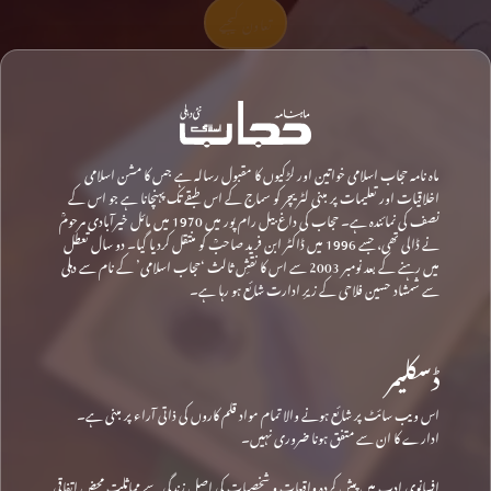
تعاون کیجیے
ماہ نامہ حجاب اسلامی خواتین اور لڑکیوں کا مقبول رسالہ ہے جس کا مشن اسلامی
اخلاقیات اور تعلیمات پر مبنی لٹریچر کو سماج کے اس طبقے تک پہنچانا ہے جو اس کے
نصف کی نمائندہ ہے۔ حجاب کی داغ بیل رام پور میں 1970 میں مائل خیرآبادی مرحومؒ
نے ڈالی تھی، جسے 1996 میں ڈاکٹر ابن فرید صاحبؒ کو منتقل کردیا گیا۔ دو سال تعطل
میں رہنے کے بعد نومبر 2003 سے اس کا نقشِ ثالث ‘حجاب اسلامی’ کے نام سے دہلی
سے شمشاد حسین فلاحی کے زیرِ ادارت شائع ہو رہا ہے۔
ڈسکلیمر
اس ویب سائٹ پر شائع ہونے والا تمام مواد قلم کاروں کی ذاتی آراء پر مبنی ہے۔
ادارے کا ان سے متفق ہونا ضروری نہیں۔
افسانوی ادب میں پیش کردہ واقعات و شخصیات کی اصل زندگی سے مماثلت محض اتفاقی