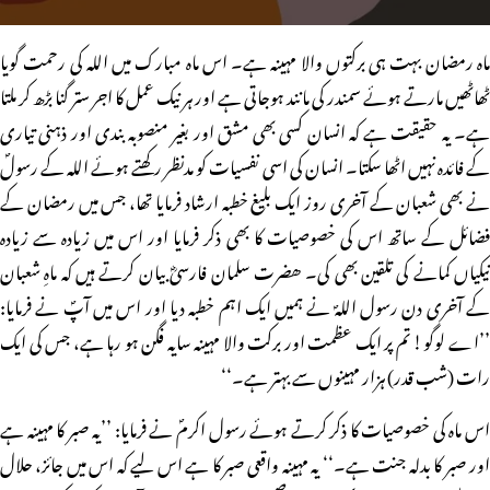
ماہ رمضان بہت ہی برکتوں والا مہینہ ہے۔ اس ماہ مبارک میں اللہ کی رحمت گویا
ٹھاٹھیں مارتے ہوئے سمندر کی مانند ہوجاتی ہے اور ہر نیک عمل کا اجر ستر گنا بڑھ کر ملتا
ہے۔ یہ حقیقت ہے کہ انسان کسی بھی مشق اور بغیر منصوبہ بندی اور ذہنی تیاری
کے فائدہ نہیں اٹھا سکتا۔ انسان کی اسی نفسیات کو مدنظر رکھتے ہوئے اللہ کے رسولؐ
نے بھی شعبان کے آخری روز ایک بلیغ خطبہ ارشاد فرمایا تھا، جس میں رمضان کے
فضائل کے ساتھ اس کی خصوصیات کا بھی ذکر فرمایا اور اس میں زیادہ سے زیادہ
نیکیاں کمانے کی تلقین بھی کی۔ ھضرت سلمان فارسیؓ بیان کرتے ہیں کہ ماہِ شعبان
کے آخری دن رسول اللہؐ نے ہمیں ایک اہم خطبہ دیا اور اس میں آپؐ نے فرمایا:
’’اے لوگو! تم پر ایک عظمت اور برکت والا مہینہ سایہ فگن ہو رہا ہے، جس کی ایک
رات (شب قدر) ہزار مہینوں سے بہتر ہے۔‘‘
اس ماہ کی خصوصیات کا ذکر کرتے ہوئے رسول اکرمؐ نے فرمایا: ’’یہ صبر کا مہینہ ہے
اور صبر کا بدلہ جنت ہے۔‘‘ یہ مہینہ واقعی صبر کا ہے اس لیے کہ اس میں جائز، حلال