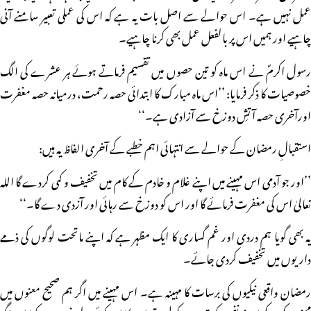
عمل نہیں ہے۔ اس حوالے سے اصل بات یہ ہے کہ اس کی عملی تعبیر سامنے آنی
چاہیے اور ہمیں اس پر بالفعل عمل بھی کرنا چاہیے۔
رسول اکرمؐ نے اس ماہ کو تین حصوں میں تقسیم فرماتے ہوئے ہر عشرے کی الگ
خصوصیات کا ذکر فرمایا: ’’اس ماہ مبارک کا ابتدائی حصہ رحمت، درمیانہ حصہ مغفرت
اورآخری حصہ آتشِ دوزخ سے آزادی ہے۔‘‘
استقبالِ رمضان کے حوالے سے انتہائی اہم خطبے کے آخری الفاظ یہ ہیں:
’’اور جو آدمی اس مہینے میں اپنے غلام و خادم کے کام میں تخفیف و کمی کردے گا اللہ
تعالیٰ اس کی مغفرت فرمائے گا اور اس کو دوزخ سے رہائی اور آزدی دے گا۔‘‘
یہ بھی گویا ہم دردی اور غم گساری کا ایک مظہر ہے کہ اپنے ماتحت لوگوں کی ذمے
داریوں میں تخفیف کردی جائے۔
رمضان واقعی نیکیوں کی برسات کا مہینہ ہے۔ اس مہینے میں اگر ہم صحیح معنوں میں