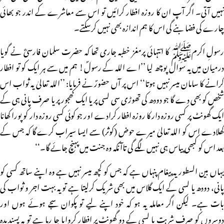
نہیں آتی۔ اگر آپ ان کا روزہ افطار کرائیں تو اس سے معاشرے کے اندر جو بھائی
چارے کی فضا بنے گی اس کا ہم اندازہ بھی نہیں کرسکتے۔
رسولِ اکرمﷺ کا انتہائی پرمغز خطبہ جاری تھا کہ حضرت سلمان فارسیؓ نے گویا
درمیان میں یہ سوال پوچھ لیا ’’اے اللہ کے رسولؐ! ہم میں سے ہر ایک کو تو افطار
کرانے کا سامان میسر نہیں ہوتا‘‘ اس پر آں حضورؐ نے فرمایا: ’’اللہ تعالیٰ یہ ثواب اس
شخص کو بھی دے گا جو دودھ کی تھوڑی سی لسی پر یا ایک کھجور پر یا صرف پانی ہی کے
ایک گھونٹ پر کسی روزہ دار کا روزہ افطار کرادے اور جو کوئی کسی روزہ دار کو پورا کھانا
کھلادے اس کو اللہ تعالیٰ میرے حوض (کوثر) سے ایسا سیراب کرے گا کہ جس کے
بعد اس کو کبھی پیاس ہی نہیں لگے گی تاآنکہ وہ جنت میں پہنچ جائے گا۔‘‘
یہاں بین السطور یہ پیغام پنہاں ہے کہ جس کو کچھ میسر نہیں ہے وہ اپنے ساتھ کسی کو
پانی، دودھ یا لسی کے ایک گلاس میں بھی شریک کرلیتا ہے تو یہ بہت اجر و ثواب کی
بات ہے۔ لیکن اگر معاملہ یہ ہو کہ خود اپنے لیے تو پکوان سجے ہوئے ہوں اور
دوسروں کو صرف شربت یا لسی کے دو گھونٹ پر افطار کروایا جا رہا ہے تو یہ پسندیدہ