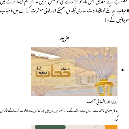
منصوبے کے مطابق اس ماہ کو گزارنے کی کوشش کریں۔ اگر ہم ایسا کرنے میں
کامیاب ہوگئے تو یقینا بہت ساری نیکیاں سمیٹنے اور اپنی مغفرت کرانے میں کامیاب
ہوجائیں گے۔l
مزید
روزہ اور انسانی صحت
قدیم مصری باشندے روزوں سے واقف تھے۔ وہ مخصوص دنوں میں کچھ کھانوں سے اجتناب کرتے تھے تاکہ ان
کی…