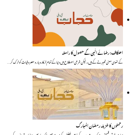
اعتکاف: رضائے الٰہی کے حصول کا راستہ
کے لغوی معنی ٹھہرنے کے ہیں۔ لیکن شرعی اصطلاح میں دنیا کے تمام تر کاروبار و مصروفیات کو ترک کر…
رحمتوں کا خزینہ رمضان المبارک
ہماری خوش قسمتی ہے کہ رب قدوس کے خاص فضل و کرم سے ہمیں ایک بار پھر رمضان شریف کے…