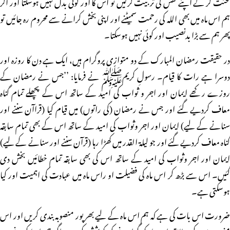
محنت کر کے اپنے نفس کی تربیت کرلیں تو اس کا اور کوئی بدل نہیں ہوسکتا اور اگر
ہم اس ماہ میں بھی اللہ کی رحمت سمیٹنے اور اپنی بخش کرانے سے محروم رہ جائیں تو
پھر ہم سے بڑا بدنصیب اور کوئی نہیں ہوسکتا۔
در حقیقت رمضان المبارک کے دو متوازی پروگرام ہیں، ایک ہے دن کا روزہ اور
دوسرا ہے رات کا قیام۔ رسولِ کریمﷺ نے فرمایا: ’’جس نے رمضان کے
روزے رکھے ایمان اور اجر و ثواب کی امید کے ساتھ اس کے پچھلے تمام گناہ
معاف کردیے گئے اور جس نے رمضان (کی راتوں) میں قیام کیا (قراآن سننے اور
سنانے کے لیے) ایمان اور اجر وثواب کی امید کے ساتھ اس کے بھی تمام سابقہ
گناہ معاف کردیے گئے اور جو لیلۃ القدر میں کھڑا رہا (قرآن سننے اور سنانے کے لیے)
ایمان اور اجر وثواب کی امید کے ساتھ اس کی بھی سابقہ تمام خطائیں بخش دی
گئیں۔ اس سے بڑھ کر اس ماہ کی فضیلت او راس ماہ میں عبادت کی اہمیت اور کیا
ہوسکتی ہے۔
ضرورت اس بات کی ہے کہ ہم اس ماہ کے لیے بھرپور منصوبہ بندی کریں اور اس