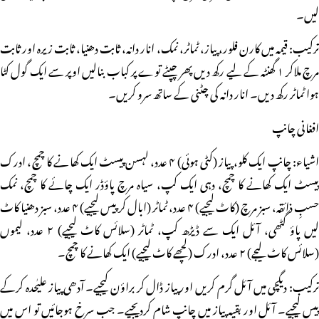
لیں۔
ترکیب: قیمہ میں کارن فلور، پیاز، ٹماٹر، نمک، انار دانہ، ثابت دھنیا، ثابت زیرہ اور ثابت
مرچ ملاکر ۱ گھنٹہ کے لیے رکھ دیں پھر چپٹے توے پر کباب بنالیں اوپر سے ایک گول کٹا
ہوا ٹماٹر رکھ دیں۔ انار دانہ کی چٹنی کے ساتھ سرو کریں۔
افغانی چانپ
اشیاء: چانپ ایک کلو، پیاز (کٹی ہوئی) ۴ عدد، لہسن پیسٹ ایک کھانے کا چمچ، ادرک
پیسٹ ایک کھانے کا چمچ، دہی ایک کپ، سیاہ مرچ پاؤڈر ایک چائے کا چمچ، نمک
حسبِ ذائقہ، سبز مرچ (کاٹ لیجیے) ۴ عدد، ٹماٹر (ابال کر پیس لیجیے) ۴ عدد، سبز دھنیا کاٹ
لیں پاؤ گٹھی، آئل ایک سے ڈیڑھ کپ، ٹماٹر (سلائس کاٹ لیجیے) ۲ عدد، لیموں
(سلائس کاٹ لیجے) ۲ عدد، ادرک (لچھے کاٹ لیجیے) ایک کھانے کا چمچ۔
ترکیب: دیگچی میں آئل گرم کریں اور پیاز ڈال کر براؤن کیجیے۔ آدھی پیاز علیٰحدہ کرکے
پیس لیجیے۔ آئل اور بقیہ پیاز میں چانپ شام کردیجیے۔ جب سرخ ہوجائیں تو اس میں