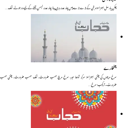
چکن پارسل اجزاء:مرغی کے بڑے بڑے پیس چار عدد، ہری پیاز چار عدد، لہسن تلنے کے لیے دو جوئے، نمک…
چٹخارے
سرخ مرچوں کی چٹنی اجزاء: سرکہ آدھا سیر، سرخ مرچ حسب ضرورت، نمک حسب ضرورت، چٹنی حسب
ضرورت۔ ترکیب: سرخ…