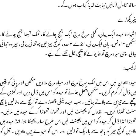
ساتھ تناول فرمائیں نہایت لذیذ کباب ہوں گے۔
پنیر پکوڑے
اشیاء: میدہ ایک پیالی، کٹی سرخ مرچ ایک چمچ چائے کا، نمک آدھا چمچ چائے کا،
مکھن ۳ اونس، پانی ایک پیالی، انڈے ۳ عدد، کوٹج چیز تین چوتھائی پیالی، چیز دو تہائی
پیالی، پسی سیاہ مرچ آدھا چائے کا چمچ، تیل تلنے کے لیے۔
ترکیب:
میدہ چھان لیں اس میں نمک سرخ مرچ اور سیاہ مرچ ملا دیں مکھن اور پانی کو پتیلی
میں ڈال کر گرم کریں۔ مکھن پگھل جائے تو میدہ کو اس میں ڈال دیں اور لکڑی کے
چمچے سے تیزی سے ہلاتے جائیں۔جب میدہ پتیلی چھوڑ دے تو آنچ سے ہٹالیں پانچ
منٹ ٹھنڈا کریں۔ انڈوں کو پھینٹ لیں اور تھوڑا تھوڑا کرکے میدہ میں ملائیں۔
تھوڑا انڈا ڈال کر میدہ کو اس میں پھینٹ لیں اس طرح سارا پھینٹا ہوا انڈا میدہ میں
ملادیں کوٹج چیز کو ہاتھ سے باریک توڑلیں اور اس کو میدے میں ملادیں۔ تیل کو