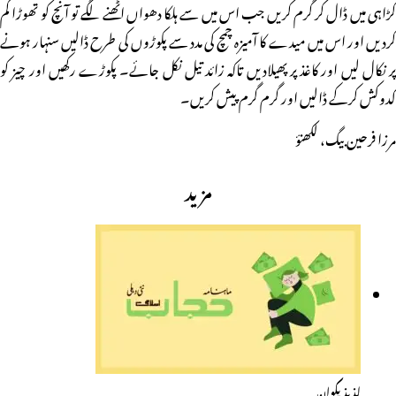
کڑاہی میں ڈال کر گرم کریں جب اس میں سے ہلکا دھواں اٹھنے لگے تو آنچ کو تھوڑا کم
کردیں اور اس میں میدے کا آمیزہ چمچ کی مدد سے پکوڑوں کی طرح ڈالیں سنہار ہونے
پر نکال لیں اور کاغذ پر پھیلادیں تاکہ زائد تیل نکل جائے۔ پکوڑے رکھیں اور چیز کو
کدوکش کرکے ڈالیں اور گرم گرم پیش کریں۔
مرزا فرحین بیگ، لکھنؤ
مزید
لذیذ پکوان