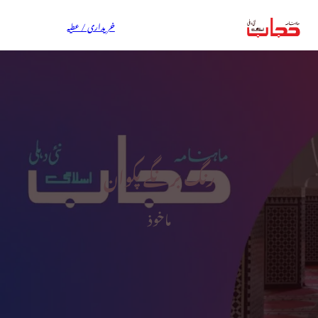
خریداری / عطیہ
رنگ برنگے پکوان
ماخوذ