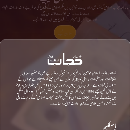
ماہ نامہ حجاب اسلامی گذشتہ کئی دہائیوں سے خواتین میں فکر اسلامی کے فروغ کی خاطر بے لوث خدمات انجام
دے رہا ہے۔ اس ادارے کا تعاون کیجیے
اور دینی و تحریکی لٹریچر کے فروغ میں اپنا حصہ ڈالیے۔
تعاون کیجیے
ماہ نامہ حجاب اسلامی خواتین اور لڑکیوں کا مقبول رسالہ ہے جس کا مشن اسلامی
اخلاقیات اور تعلیمات پر مبنی لٹریچر کو سماج کے اس طبقے تک پہنچانا ہے جو اس کے
نصف کی نمائندہ ہے۔ حجاب کی داغ بیل رام پور میں 1970 میں مائل خیرآبادی مرحومؒ
نے ڈالی تھی، جسے 1996 میں ڈاکٹر ابن فرید صاحبؒ کو منتقل کردیا گیا۔ دو سال تعطل
میں رہنے کے بعد نومبر 2003 سے اس کا نقشِ ثالث ‘حجاب اسلامی’ کے نام سے دہلی
سے شمشاد حسین فلاحی کے زیرِ ادارت شائع ہو رہا ہے۔
ڈسکلیمر