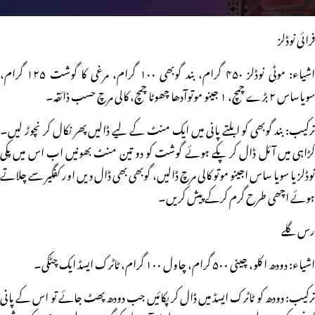
فرائی نوڈلز
اشیاء: موٹی نوڈلز ۴۵۰ گرام، بند گوبھی ۱۰۰ گرام، مرغی کا گوشت ۱۲۵ گرام،
سویاساس ۲ بڑے چمچ، ۱ جینو موتوآدھا چھوٹا چمچ، کالی مرچ حسب ذائقہ۔
ترکیب: بند گوبھی کو ابلتے پانی میں ایک منٹ کے لیے ڈالیں پھر نکال کر نچوڑ لیں۔
کڑاہی میں آئل ڈال کر پکے ہوئے گوشت کو دو تین منٹ بھونیں اب اس میں پکی
نوڈلز یا سویا ساس اجینو موتو کالی مرچ ڈالیں، گوبھی بھی ڈال دیں اور کفگیر سے چلاتے
ہوئے اچھی طرح گرم کرکے پیش کریں۔
رس گلے
اشیاء: دودھ ا کلو، چینی ۵۰۰ گرام، چاول ۱۰۰ گرام، ٹاٹرک ایسڈ ایک چٹکی۔
ترکیب: دودھ کو ٹاٹرک ایسڈ میں ڈال کر پکائیں جب دودھ پھٹ جائے تو اس کے پانی