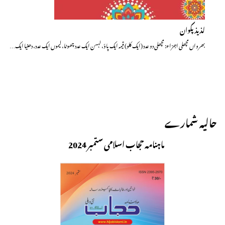
لذیذ پکوان
بھرواں مچھلی اجزاء: مچھلی دو عدد (ایک کلو) قیمہ ایک پاؤ، لہسن ایک عدد چھوٹا، لیموں ایک عدد، دھنیا ایک…
حالیہ شمارے
ماہنامہ حجاب اسلامی ستمبر 2024