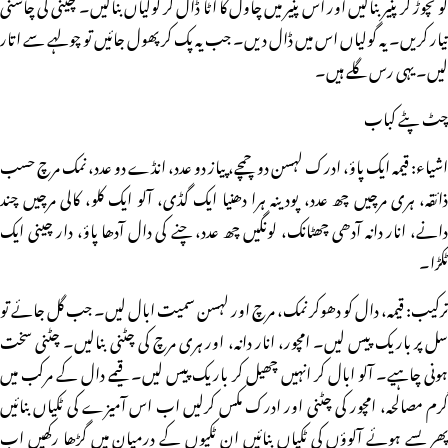
کو نچوڑ کر پنیر بنالیں اور اس پنیر میں چاول کا آٹا ڈال کر گولیاں بنالیں۔ چینی کی چاشنی
تیار کریں۔ یہ گولیاں اس میں ڈال دیں۔ جب یہ پک کر پھول جائیں تو چولہے سے اتار
لیں۔ یہی رس گلے ہیں۔
چٹ پٹے کباب
اشیاء: قیمہ ایک پاؤ، ادرک لہسن دو چمچے، پیاز دو عدد، انڈے دو عدد، نمک مرچ حسب
ذائقہ، ہری مرچیں چھ عدد، پودینہ ہرا دھنیا ایک گڈی، آلو ایک کلو، کالی مرچیں چند
دانے، انار دانہ آدھی چھٹانک، لونگیں چھ عدد، چنے کی دال آدھا پاؤ، دار چینی ایک
ٹکڑا۔
ترکیب: قیمہ، دال کو دھوکر نمک، مرچ اور لہسن سمیت ابال لیں۔ جب گل جائے تو
سل پر باریک پیس لیں۔ امچور، انار دانہ، اور ہری مرچ کی چٹنی بنالیں۔ چٹنی سخت
ہونی چاہیے۔ آلو ابال کر انہیں چھیل کر باریک پیس لیں۔ قیمے دال کے مرکب میں
گرم مصالحہ، امچور کی چٹنی اور ادرک مکس کرلیں اب اس آمیزے کی ٹکیاں بنائیں
پھر پسے ہوئے آلوؤں کی ٹکیاں بنائیں ان ٹکیوں کے درمیان میں گڑھا رکھیں اب