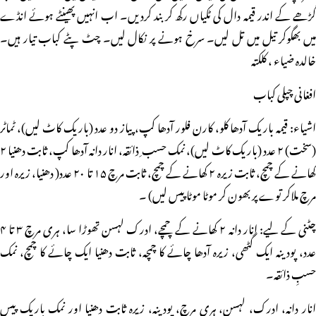
گڑھے کے اندر قیمہ دال کی ٹکیاں رکھ کر بند کردیں۔ اب انہیں پھینٹے ہوئے انڈے
میں بھگوکر تیل میں تل لیں۔ سرخ ہونے پر نکال لیں۔ چٹ پٹے کباب تیار ہیں۔
خالدہ ضیاء ، کلکتہ
افغانی چپلی کباب
اشیاء: قیمہ باریک آدھا کلو، کارن فلور آدھا کپ، پیاز دو عدد (باریک کاٹ لیں)، ٹماٹر
(سخت) ۲ عدد (باریک کاٹ لیں)، نمک حسب ِ ذائقہ، انار دانہ آدھا کپ، ثابت دھنیا ۲
کھانے کے چمچ، ثابت زیرہ ۲ کھانے کے چمچ، ثابت مرچ ۱۵ تا ۲۰ عدد( دھنیا، زیرہ اور
مرچ ملاکر توے پر بھون کر موٹا موٹا پیس لیں) ۔
چٹنی کے لیے: انار دانہ ۲ کھانے کے چمچے، ادرک لہسن تھوڑا سا، ہری مرچ ۳ تا ۴
عدد، پودینہ ایک گٹھی، زیرہ آدھا چائے کا چمچہ، ثابت دھنیا ایک چائے کا چمچ، نمک
حسبِ ذائقہ۔
انار دانہ، ادرک، لہسن، ہری مرچ، پودینہ، زیرہ ثابت دھنیا اور نمک باریک پیس