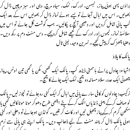
براؤن پسی ہوئی پیاز، لہسن، ادرک، نمک، سیاہ مرچ، دہی اور سبز مرچیں ڈال کر
بھونیں۔ اس میں ابال آجائے تو پسے ہوئے ٹماٹر ڈال کر بھونیں اس کے بعد ایک
کپ پانی شامل کردیں اور دھیمی آنچ پر پکائیں۔ جب گوشت گل جائے تو اس میں
سلائسڈ ٹماٹر، لیموں اور ادرک کے لچھے شامل کردیجیے۔ دس منٹ دم پر رکھ دیں۔
دھنیا چھڑک کر پیش کیجیے۔ نسرین وحید، نینی تال
پالک کا پلاؤ
اشیاء: چاول پرانے باسمتی ڈیڑھ کپ، پالک ایک گٹھی، مکن یا گھی تین اونس، پیاز
چھوٹی ایک عدد، سلاد مسالہ دو چمچ، نمک ایک چائے کا چمچ۔
ترکیب: چاولوں کو کافی سارے پانی میں ابال کر ایک کنی رہ جائے تو نچوڑ لیں۔ پالک
کو صاف کرکے یعنی ڈنڈیاں الگ کرکے پتے اچھی طرح دھوکر موٹا موٹا کاٹیں گھی یا
مکھن گرم کرکے پیاز چھیل لیں اور کاٹ کر تلیں۔ گولڈن ہوجائے تو دھلی اور کٹی
ہوئی پالک ڈال کر چند منٹ کے لیے ڈھانپ دیں۔ پالک اپنے ہی پانی سے نرم
ہوجائے گی۔ پھر اسے قدرے بھون کر چاول ملادیں۔ دونوں مسالہ کو کھانے کے