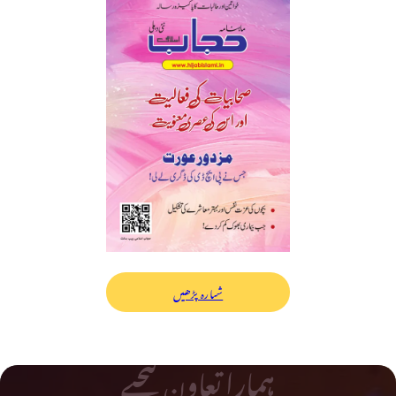
شمارہ پڑھیں
ہمارا تعاون کیجیے