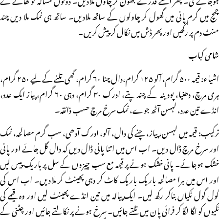
چمچ میں گرم پانی میں گھول کر چاولوں کے ساتھ ملادیں۔ ساتھ ہی نمک ملا دیں چند
منٹ دم پر رکھیں اور پھر ڈش میں نکال کر پیش کریں۔
شامی کباب
اشیاء: قیمہ ۵۰۰ گرام، آلو ۱۲۵ گرام،دال چنا ۶۰ گرام، گھی تلنے کے لیے ۲۵۰ گرام،
ہری مرچ، دھنیا، پودینہ کے چند پتے، ادرک ۳۰ گرام، دہی ۶۰ گرام، پیاز ایک عدد،
انڈے تین عدد، لہسن آٹھ جوے، نمک سرخ مرچ حسب ذائقہ۔
ترکیب: قیمہ میں لہسن، پیاز، چنے کی دال، آلو، ادرک آدھی، سب گرم مصالحہ، نمک
اور سرخ مرچ ڈال دیں۔ اب اس میں اتنا پانی ڈال دیں کہ دال گل جائے اور پانی
خشک ہوجائے۔ پانی خشک ہونے پر قیمہ مع سب چیزوں کے سل پر باریک پیس لیں
اور اس میں ہرا مصالحہ باریک باریک کاٹ کر دہی پھینٹ کر ملادیں۔ اب اس کی
گول گول ٹکیاں بناکر رکھ لیں۔ ایک پیالہ میں تین انڈے پھینٹ لیں اور وہ قیمے کی
ٹکیوں کو لگا لگا کر فرائی پان میں تلتے جائیں۔ سرخ ہونے پر نکالتے جائیں اور چٹنی کے