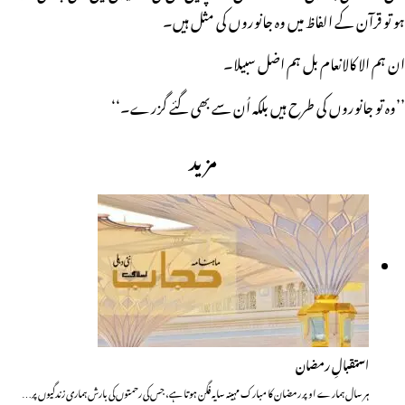
ہو تو قرآن کے الفاظ میں وہ جانوروں کی مثل ہیں۔
ان ہم الا کالانعام بل ہم اضل سبیلا۔
’’وہ تو جانوروں کی طرح ہیں بلکہ اُن سے بھی گئے گزرے۔‘‘
مزید
استقبالِ رمضان
ہر سال ہمارے اوپر رمضان کا مبارک مہینہ سایہ فگن ہوتا ہے، جس کی رحمتوں کی بارش ہماری زندگیوں پر…