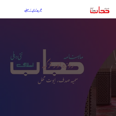
خریداری / عطیہ
روزہ اور تزکیہ
سمیہ صدف، ایوت محل