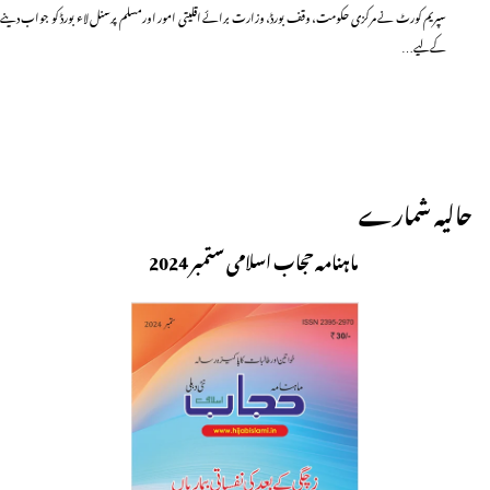
سپریم کورٹ نے مرکزی حکومت، وقف بورڈ، وزارت برائے اقلیتی امور اورمسلم پرسنل لاء بورڈ کو جواب دینے
کے لیے…
حالیہ شمارے
ماہنامہ حجاب اسلامی ستمبر 2024