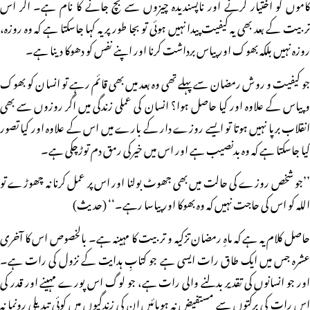
کاموں کو اختیار کرنے اور ناپسندیدہ چیزوں سے بچ جانے کا نام ہے۔ اگر اس
تربیت کے بعد بھی یہ کیفیت پیدا نہیں ہوئی تو بجا طور پر یہ کہا جاسکتا ہے کہ وہ روزہ،
روزہ نہیں بلکہ بھوک اور پیاس برداشت کرنا اور اپنے نفس کو دھوکا دینا ہے۔
جو کیفیت و روش رمضان سے پہلے تھی وہ بعد میں بھی قائم رہے تو انسان کو بھوک
و پیاس کے علاوہ اور کیا حاصل ہوا؟ انسان کی عملی زندگی میں اگر روزوں سے بھی
انقلاب برپا نہیں ہوتا تو ایسے روزے دار کے بارے میں اس کے علاوہ اور کیا تصور
کیا جاسکتا ہے کہ وہ بدنصیب ہے اور اس میں خیرکی رمق دم توڑچکی ہے۔
’’جو شخص روزے کی حالت میں بھی جھوٹ بولنا اور اس پر عمل کرنا نہ چھوڑے تو
اللہ کو اس کی حاجت نہیں کہ وہ بھوکا اور پیاسا رہے۔‘‘ (حدیث)
حاصل کلام یہ ہے کہ ماہِ رمضان تزکیہ و تربیت کا مہینہ ہے۔ بالخصوص اس کا آخری
عشرہ جس میں ایک طاق رات ایسی ہے جو کتابِ ہدایت کے نزول کی رات ہے۔
اور جو انسانوں کی تقدیر بدلنے والی رات ہے، جو لوگ اس پورے مہینے اور قدر کی
اس رات کی برکتوں سے مستفیض نہ ہوپائیں ان کی زندگیوں میں کوئی تبدیلی رونما نہ