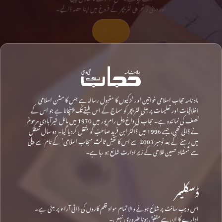
اور دینی و تحریکی لٹریچر کے فروغ میں اپنا حصہ ڈالیے۔
تعاون کیجیے
ماہ نامہ حجاب اسلامی خواتین اور لڑکیوں کا مقبول رسالہ ہے جس کا مشن اسلامی
اخلاقیات اور تعلیمات پر مبنی لٹریچر کو سماج کے اس طبقے تک پہنچانا ہے جو اس کے
نصف کی نمائندہ ہے۔ حجاب کی داغ بیل رام پور میں 1970 میں مائل خیرآبادی مرحومؒ
نے ڈالی تھی، جسے 1996 میں ڈاکٹر ابن فرید صاحبؒ کو منتقل کردیا گیا۔ دو سال تعطل
میں رہنے کے بعد نومبر 2003 سے اس کا نقشِ ثالث ‘حجاب اسلامی’ کے نام سے دہلی
سے شمشاد حسین فلاحی کے زیرِ ادارت شائع ہو رہا ہے۔
ڈسکلیمر
اس ویب سائٹ پر شائع ہونے والا تمام مواد قلم کاروں کی ذاتی آراء پر مبنی ہے۔
ادارے کا ان سے متفق ہونا ضروری نہیں۔