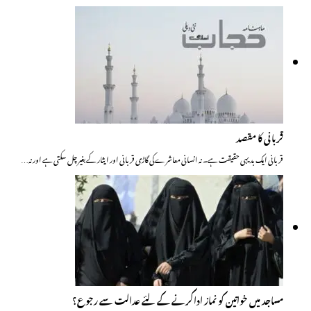
قربانی کا مقصد
قربانی ایک بدیہی حقیقت ہے۔ نہ انسانی معاشرے کی گاڑی قربانی اور ایثار کے بغیر چل سکتی ہے اور نہ…
مساجد میں خواتین کو نماز اداکرنے کے لئے عدالت سے رجوع؟