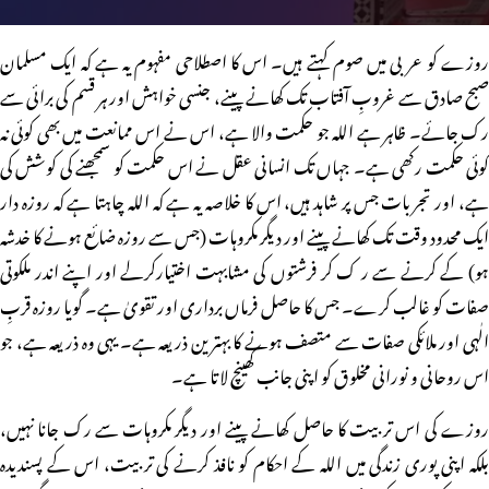
روزے کو عربی میں صوم کہتے ہیں۔ اس کا اصطلاحی مفہوم یہ ہے کہ ایک مسلمان
صبح صادق سے غروبِ آفتاب تک کھانے پینے، جنسی خواہش اور ہر قسم کی برائی سے
رک جائے۔ ظاہر ہے اللہ جو حکمت والا ہے، اس نے اس ممانعت میں بھی کوئی نہ
کوئی حکمت رکھی ہے۔ جہاں تک انسانی عقل نے اس حکمت کو سمجھنے کی کوشش کی
ہے، اور تجربات جس پر شاہد ہیں، اس کا خلاصہ یہ ہے کہ اللہ چاہتا ہے کہ روزہ دار
ایک محدود وقت تک کھانے پینے اور دیگر مکروہات (جس سے روزہ ضائع ہونے کا خدشہ
ہو) کے کرنے سے ر ک کر فرشتوں کی مشابہت اختیارکرلے اور اپنے اندر ملکوتی
صفات کو غالب کرے۔ جس کا حاصل فرماں برداری اور تقویٰ ہے۔ گویا روزہ قربِ
الٰہی اور ملائکی صفات سے متصف ہونے کا بہترین ذریعہ ہے۔ یہی وہ ذریعہ ہے، جو
اس روحانی و نورانی مخلوق کو اپنی جانب کھینچ لاتا ہے۔
روزے کی اس تربیت کا حاصل کھانے پینے اور دیگر مکروہات سے رک جانا نہیں،
بلکہ اپنی پوری زندگی میں اللہ کے احکام کو نافذ کرنے کی تربیت، اس کے پسندیدہ