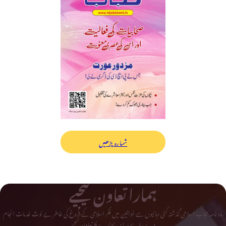
شمارہ پڑھیں
ہمارا تعاون کیجیے
ماہ نامہ حجاب اسلامی گذشتہ کئی دہائیوں سے خواتین میں فکر اسلامی کے فروغ کی خاطر بے لوث خدمات انجام
دے رہا ہے۔ اس ادارے کا تعاون کیجیے