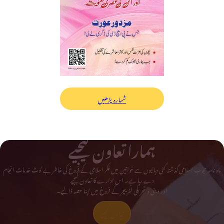
شمارہ پڑھیں
ہمارا تعاون کیجیے
ماہ نامہ حجاب اسلامی گذشتہ کئی دہائیوں سے خواتین میں فکر اسلامی کے فروغ کی خاطر بے لوث خدمات انجام
دے رہا ہے۔ اس ادارے کا تعاون کیجیے
اور دینی و تحریکی لٹریچر کے فروغ میں اپنا حصہ ڈالیے۔
تعاون کیجیے