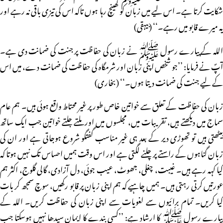
شکایت کرتا ہے۔ اس لیے میں زبان کو کھینچ رہا ہوں تاکہ اس کی تیزی باقی نہ رہے اور
یہ میرے قابو میں رہے۔‘‘ (بیہقی)
اللہ کے پیارے رسول ﷺ نے زبان کی حفاظت پر جنت کی ضمانت دی ہے۔
آپؐ نے فرمایا: ’’جو شخص اپنی زبان اور شرمگاہ کی حفاظت کی ضمانت دے، میں اس
کے لیے جنت کی ضمانت دیتا ہوں۔‘‘ (بخاری)
زبان کی حفاظت کے تعلق سے خواتین خاص طور پر غیر محتاط واقع ہوئی ہیں۔ ہم عام
سماج میں دیکھتے ہیں، تقریبات میں، مجلسوں میں اور ملتے جلتے خواتین جب ایک ساتھ
بیٹھتی ہیں تو تھوڑی دیر کے بعد ہی غیر مناسب گفتگو شروع ہوجاتی ہے اور ان کی
زبان گناہوں کے راستے پر چلنے لگتی ہے اور اس وقت ہمیں احساس تک نہیں ہوتا کہ
کیا کہہ رہے ہیں۔ غیبت، چغلی، جھوٹ، عیب جوئی، دل آزادی، گالی گلوج، اکثر ہم
عورتیں کرتی رہتی ہیں۔ ہمیں چاہیے کہ ہم اپنی زبان پر قابو رکھیں، سوچ سمجھ کر بات
کیا کریں۔ تمام برائیوں سے لغویات سے اپنی زبان کی حفاظت کریں۔ اللہ کے
پیارے رسول ﷺ کا ارشاد ہے: ’’کسی بندے کا ایمان سیدھا نہیں ہوسکتا جب