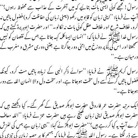
رسولؐ! مجھے کوئی ایسی بات بتائیے کہ میں آخرت کے عذاب سے محفوظ رہوں؟‘‘
آپؐ نے فرمایا: ’’اپنی زبان کو قابو میں رکھو (یعنی زبان کی حفاظت کرو) فضول باتیں نہ
کرو، خلاف شرع اور خلاف عقل کوئی بات نہ نکالو۔‘‘ اور حضرت ابوہریرہؓ کہتے ہیں کہ
رسول خدا ﷺ نے فرمایا کہ: ’’انسان ایسا کلمہ کہہ جاتا ہے جس کے نقصان کو نہیں
سمجھتا اور اس کی بنا پر دوزخ میں اتنی دور جاگرتا ہے جتنی دوری مشرق و مغرب کے
درمیان ہے۔‘‘
رسول کریمﷺ نے فرمایا: ’’سوائے ذکرِ الٰہی کے زیادہ باتیں مت کرو، کیونکہ
فضول باتیں کرنے سے دل سخت ہوجاتا ہے، اور سخت دل والا انسان اللہ سے دور
ہوجاتا ہے۔‘‘
ایک مرتبہ حضرت عمر فاروقؓ حضرت ابوبکر صدیقؓ کے گھر گئے۔ کیا دیکھتے ہیں کہ
حضرت ابوبکر صدیقؓ اپنی زبان کھینچ رہے ہیں حضرت عمرؓ نے فرمایا: ’’اللہ معاف
کرے آپؓ یہ کیا کررہے ہیں؟‘‘حضرت ابوبکرؓ نے کہا: ’’یہی زبان ہے جس کی لغزش
سے ڈر لگتا ہے۔ رسول اللہ ﷺ نے فرمایا کہ جسم کا ہر حصہ زبان کی تیزی کی