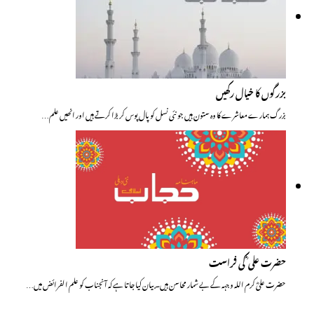
بزرگوں کا خیال رکھیں
بزرگ ہمارے معاشرے کا وہ ستون ہیں جو نئی نسل کو پال پوس کر بڑا کرتے ہیں اور انھیں علم…
حضرت علی ؓ کی فراست
حضرت علیؓ کرم اللہ وجہہ کے بے شمار محاسن ہیں۔ بیان کیا جاتا ہے کہ آنجناب کو علم الفرائض میں…