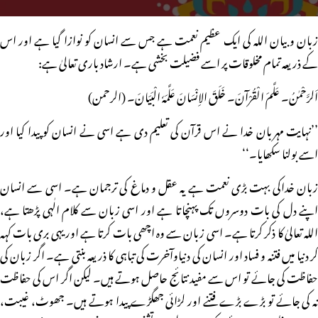
زبان وبیان اللہ کی ایک عظیم نعمت ہے جس سے انسان کو نوازا گیا ہے اور اس
کے ذریعہ تمام مخلوقات پر اسے فضیلت بخشی ہے۔ ارشاد باری تعالیٰ ہے:
اَلرَّحْمٰنُ۔ عَلَّمَ الْقُرْآنَ۔ خَلَقَ الاِنْسَانَ عَلَّمَہٗ الْبَیَانَ۔ (الرحمن)
’’نہایت مہربان خدا نے اس قرآن کی تعلیم دی ہے اسی نے انسان کو پیدا کیا اور
اسے بولنا سکھایا۔‘‘
زبان خداکی بہت بڑی نعمت ہے یہ عقل و دماغ کی ترجمان ہے۔ اسی سے انسان
اپنے دل کی بات دوسروں تک پہنچاتا ہے اور اسی زبان سے کلام الٰہی پڑھتا ہے،
اللہ تعالیٰ کا ذکر کرتا ہے۔ اسی زبان سے وہ اچھی بات کرتا ہے اور یہی بری بات کہہ
کر دنیا میں فتنہ و فساد اور انسان کی دنیاوآخرت کی تباہی کا ذریعہ بنتی ہے۔ اگر زبان کی
حفاظت کی جائے تو اس سے مفید نتائج حاصل ہوتے ہیں۔ لیکن اگر اس کی حفاظت
نہ کی جائے تو بڑے بڑے فتنے اور لڑائی جھگڑے پیدا ہوتے ہیں۔ جھوٹ، غیبت،