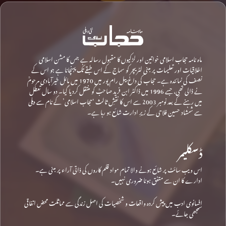
ماہ نامہ حجاب اسلامی خواتین اور لڑکیوں کا مقبول رسالہ ہے جس کا مشن اسلامی
اخلاقیات اور تعلیمات پر مبنی لٹریچر کو سماج کے اس طبقے تک پہنچانا ہے جو اس کے
نصف کی نمائندہ ہے۔ حجاب کی داغ بیل رام پور میں 1970 میں مائل خیرآبادی مرحومؒ
نے ڈالی تھی، جسے 1996 میں ڈاکٹر ابن فرید صاحبؒ کو منتقل کردیا گیا۔ دو سال تعطل
میں رہنے کے بعد نومبر 2003 سے اس کا نقشِ ثالث ‘حجاب اسلامی’ کے نام سے دہلی
سے شمشاد حسین فلاحی کے زیرِ ادارت شائع ہو رہا ہے۔
ڈسکلیمر
اس ویب سائٹ پر شائع ہونے والا تمام مواد قلم کاروں کی ذاتی آراء پر مبنی ہے۔
ادارے کا ان سے متفق ہونا ضروری نہیں۔
افسانوی ادب میں پیش کردہ واقعات و شخصیات کی اصل زندگی سے مماثلت محض اتفاقی
سمجھی جائے۔