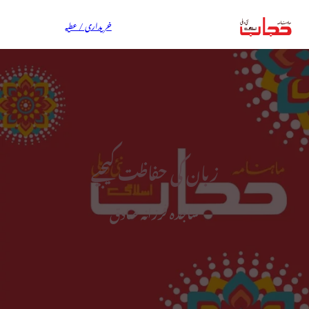
خریداری / عطیہ
زبان کی حفاظت کیجیے
ساجدہ فرزانہ صادق