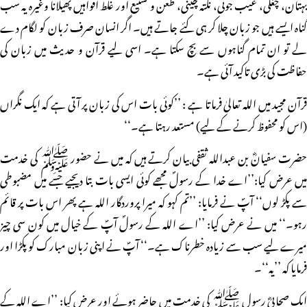
بہتان، چغلی، عیب جوئی، نکتہ چینی، طعن و تشنیع اور غلط افواہیں پھیلانا وغیرہ یہ سب
گناہ ایسے ہیں جو زبان چلا کر ہی کئے جاتے ہیں۔ اگر انسان صرف زبان کو لگام دے
لے تو ان تمام گناہوں سے بچ سکتا ہے۔ اسی لیے قرآن و حدیث میں زبان کی
حفاظت کی بڑی تاکید آئی ہے۔
قرآن مجید میں اللہ تعالیٰ فرماتا ہے : ’’کوئی بات اس کی زبان پر آتی ہے کہ ایک نگراں
(اس کو محفوظ کرنے کے لیے) مستعد رہتا ہے۔‘‘
حضرت سفیانؓ بن عبداللہ ثقفی بیان کرتے ہیں کہ میں نے حضور ﷺ کی خدمت
میں عرض کیا:’’اے خدا کے رسولؐ مجھے کوئی ایسی بات بتا دیجیے جسے میں مضبوطی
سے پکڑ لوں‘‘ آپؐ نے فرمایا: ’’تم کہو کہ میرا پروردگار اللہ ہے پھر اس بات پر قائم
رہو۔‘‘ میں نے عرض کیا: ’’اے اللہ کے رسولؐ آپؐ کے خیال میں کون سی چیز
میرے لیے سب سے زیادہ خطرناک ہے۔‘‘ آپؐ نے اپنی زبان مبارک کو پکڑا اور
فرمایا کہ ’’یہ‘‘۔
ایک صحابیؓ رسول ﷺ کی خدمت میں حاضر ہوئے اور عرض کیا: ’’اے اللہ کے