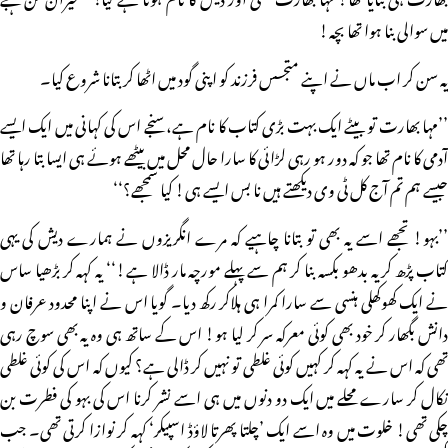
میں سوالی بنا ہوا تھا بچہ!
یہ سن کر اب ماں نے اپنے متجسس فرزند کو اپنی گود میں اٹھا کر بتانا شروع کیا۔
’’مہا بھارت تو بیٹے ایک بہت بڑی کتاب کا نام ہے، سنجے اس کی کہانی میں ایک ایسے
آدمی کا نام تھا جو کہ دور ہو رہی لڑائی کا سارا حال محل میں بیٹھے ہوئے ہی ایسا بتا رہا تھا
جیسے ہم تم آج کل ٹی وی دیکھتے ہیں نا بس ایسے ہی! کیا سمجھے؟‘‘
’’بہو! تجھے اسے یہ بھی تو بتانا چاہیے کہ مرے انگریزوں نے ہمارے دیش کی یہی
کتاب پڑھ کر یہ بدھو بکسہ بنا کر ہم سے پہلے مورچہ مار ڈالا ہے!‘‘ یہ کہہ کر بڑھیا ساس
نے ایک کھوکھلی ہنسی سے سارا کمرا ہی ہلاکر رکھ دیا۔ گویا اس نے اپنا محدود عرفان و
دانش بگھار کر خود بھی کوئی معرکہ سر کر لیا ہو! اس کے ساتھ ہی وہ یہ بھی سوچ رہی
تھی کہ اس نے یہ کہہ کر کہیں کوئی غلطی تو نہیں کر ڈالی ہے؟ کیوں کہ اس کی کوئی غلطی
نکال کر سارے محلے میں ایک دو دنوں میں ہی اسے نشر کرنا اس کی بہو کی فطرت بن
چکی تھی! خلوت میں وہ اسے ایک ’چلتا پھرتا لاؤڈ اسپیکر‘ کہہ کر نوازا کرتی تھی۔ جب