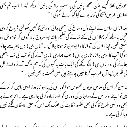
عورتیں بھلا کیسے جان سمجھ پائیں گی یہ سب راز کی باتیں! دیکھ لینا! جب تم بھی
ہماری عمر میں پہنچوگی تو نہ جانے کیا کیا کرنے لگوگی!‘‘
بعد ازاں ساس نے اپنے دل و دماغ کی سبھی پرانی اور نئی گانٹھیں کھولنی شروع کردی
تھیں یہ دیکھ کر بھلا ان کی نئے زمانے کی تعلیم یافتہ بہو سروج بالا کیوں کر خاموش رہ
سکتی تھی، لہٰذا اس کی آواز کا والیوم تیز تر ہوتا چلا گیا۔ ’’ماں جی! بس پھر سے چالو
ہوگیا آپ کا وہی پرانا، ناری پران! جب ہماری باری آئے گی تو تب کی تب دیکھی
جائے گی اور ماں جی! لاکھ ٹکے کی ایک بات یہ کہوں گی کہ ہم لوگ آنے والے کل
کی فکر میں اپنا آج خراب کرنا نہیں چاہتے ہیں کسی قیمت پر بھی نہیں…‘‘
یہ سن کر اس کی ساس کو یوں محسوس ہوا گویا ان کی یہ بہو زیادہ تر ایسی باتیں کر کر کے
ہی تو اپنے اور اس کے درمیان کی دوری کو اور زیادہ کرتی جا رہی ہے۔ اتنا ہونے پر
بھی وہ کسی طرح کا کوئی بھی شکوہ شکایت کی بھنک تک اس کو حتی الامکان لگنے نہیں
دیا کرتی ہے۔
منٹو نے بے زاری کی ذہنی حالت میں ایک بار پھر سے پاپا کی رٹ بدستور چالو کر