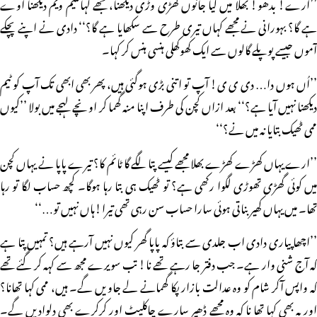
’’ارے! بدھو! بھلا میں کیا جانوں گھڑی وڑی دیکھنا، مجھے کہاںٹیم ویم دیکھنا آوے
ہے گا؟ بہورانی نے مجھے کہاں تیری طرح سے سکھایا ہے گا؟‘‘ دادی نے اپنے پچکے
آموں جیسے پوپلے گالوں سے ایک کھوکھلی ہنسی ہنس کر کہا۔
’’اُں ہوں دا… دی ی ی! آپ تو اتنی بڑی ہوگئی ہیں، پھر بھی ابھی تک آپ کو ٹیم
دیکھنا نہیں آیا ہے؟‘‘ بعد ازاں کچن کی طرف اپنا منہ گھما کر اونچے لہجے میں بولا ’’کیوں
ممی ٹھیک بتایا نہ میں نے؟‘‘
’’ارے یہاں کھڑے کھڑے بھلا مجھے کیسے پتا لگے گا ٹائم کا؟ تیرے پاپا نے یہاں کچن
میں کوئی گھڑی تھوڑی لگوا رکھی ہے؟ تو ٹھیک ہی بتا رہا ہوگا۔ کچھ حساب لگا تو رہا
تھا۔ میں یہاں کھیر بناتی ہوئی سارا حساب سن رہی تھی تیرا!ہاں نہیں تو…‘‘
’’اچھا پیاری دادی اب جلدی سے بتاؤ کہ پاپا گھر کیوں نہیں آرہے ہیں؟ تمہیں پتا ہے
کہ آج شنی وار ہے۔ جب دفتر جا رہے تھے نا! تب سویرے مجھ سے کہہ کر گئے تھے
کہ واپس آکر شام کو وہ عدالت بازار پکا گھمانے لے جاویں گے۔ ہیں، ممی کہا تھانا؟
اور یہ بھی کہا تھا نا کہ وہ مجھے ڈھیر سارے چاکلیٹ اور کرکرے بھی دلوادیں گے۔