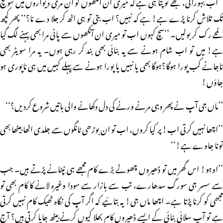
’’اب بہورانی، تجھے تو پتا ہی ہے کہ میری ان آنکھوں کو ان مری دیواروں میں سوئچ
تک تلاش کرنا پڑے ہے! ہے کہ نہیں؟ اب بتی تو ہی اٹھ کر جلا دے نا؟‘‘ پھر کچھ
لمحے رک کر بولیں۔ ’’سچ کہوں اب تو میری ان آنکھوں سے پانی مرا بھی بہنے لگ گیا
ہے! میں تو اب شام ہونے سے یہ بنائی بھی بند کر رہی ہوں۔ یہ مرا سویٹر بھی
ناجانے کب پورا ہوگا؟ہوگا بھی یا نہیں یا پورا ہونے سے پہلے کہیں میں ہی ناپوری ہو
جاؤں!
’’ماں جی آپ نے پھر وہی مرنے ورنے کی دل دکھانے والی باتیں شروع کردیں؟‘‘
’’اچھا نہیں کرتی اب! پر کیا کروں، اب تو ان بوڑھی ٹانگوں سے جلدی اٹھا بیٹھا بھی
تونا جاوے ہے!‘‘
’’اوہو! اس گھر میں تو ڈھیروں چھوٹے بڑے کام مجھے ہی نپٹانے پڑتے ہیں۔ جب
سے سسر جی سورگ سدھارے، تب سے بازار سے سودا وغیرہ لانے کا کام بھی تو
مجھی کو کرنا پڑتا ہے۔ اچھا ماں جی! یہ بتائیے کہ اگر آپ کی نگاہ ٹھیک کام نہیں کرتی
ہے تو آپ سلائی بنائی کے ایسے ڈھیروں کام بھلا کیوں کرنے بیٹھ جایا کرتی ہیں؟ آج