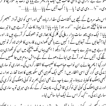
دی۔ ’’دا … دی ی ی! پا… پا! کب آئیں گے پاپا … پاپا… پاپا…‘‘
اس دفعہ سروج کے لہجے یں اکتاہٹ کی مقدار زیادہ تھی اور اسی کو اپنی آواز میںبھر کر
وہ غالباً چیختے ہوئے بولی۔ ’’او۔ ہو! پاپا۔ پاپا! بڑا پہاڑ کاٹ کر آرہے ہیں نا تیرے
پاپا! ایک وہی چھ سات ہزار رپلی کی کلر کی کا بھاڑ ہی تو جھونک کر آرہے ہیں نا، اور
کیا؟ آجائیں گے، آجائیں گے! کہیں سے ہاتھی گھوڑوں پر قارون کا خزانہ لاد کر تو نہیں
لا رہے ہیں وہ تیرے باپ، اور کیا؟ دیکھ! ابھی یہاں تک پہنچنے میں ان کو تھوڑی دیر
لگے کی، آئیں گے اور آتے ہی نہانے دھونے کے لیے واش روم میں جا گھسیں گے
اور کیا! پھر چائے پر ان نواب صاحب کا نصیب کا انتظار کروں گی۔ ہماری تو ساری
زندگی ہی گزر گئی اسی انتظار میں! کبھی ایک گھڑی بھی سکھ چین کا ہونا تھا، نہ ہوا۔ نہ
کبھی ڈھنگ کا کھایا، نہ پہنا۔ تیرے باپ نے بھی زندگی بھر نہ تو کوئی ڈھنگ کی نوکری کی
اور نہ ہی ڈھنگ کی کوئی نئی نوکری تلاش کی۔ چوپٹ کر کے رکھ دی میری تو یہ ساری کی
ساری زندگی۔‘‘ کہہ کر اس نے ایک لمبا سانس لیا۔
’’ایسا کبھی نہیں کہتے بہورانی! آخر وہ پتی پرماتما ہے تیرا! سارا دن تو بے چارا بھٹکتا