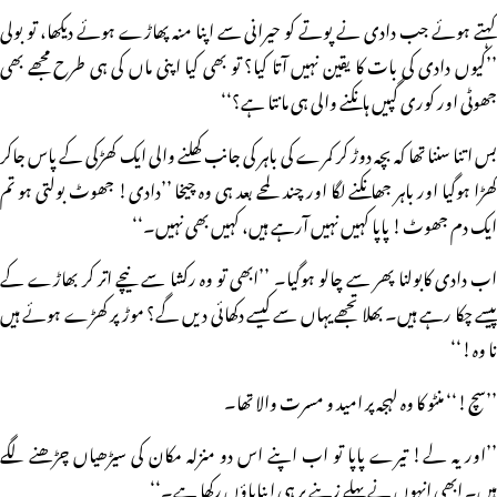
کہتے ہوئے جب دادی نے پوتے کو حیرانی سے اپنا منہ پھاڑے ہوئے دیکھا، تو بولی
’’کیوں دادی کی بات کا یقین نہیں آتا کیا؟ تو بھی کیا اپنی ماں کی ہی طرح مجھے بھی
جھوٹی اور کوری گپیں ہانکنے والی ہی مانتا ہے؟‘‘
بس اتنا سننا تھا کہ بچہ دوڑ کر کمرے کی باہر کی جانب کھلنے والی ایک کھڑکی کے پاس جاکر
کھڑا ہوگیا اور باہر جھانکنے لگا اور چند لمحے بعد ہی وہ چیخا ’’دادی! جھوٹ بولتی ہو تم
ایک دم جھوٹ! پاپا کہیں نہیں آرہے ہیں، کہیں بھی نہیں۔‘‘
اب دادی کابولنا پھر سے چالو ہوگیا۔ ’’ابھی تو وہ رکشا سے نیچے اتر کر بھاڑے کے
پیسے چکا رہے ہیں۔ بھلا تجھے یہاں سے کیسے دکھائی دیں گے؟ موڑ پر کھڑے ہوئے ہیں
نا وہ!‘‘
’’سچ!‘‘ منٹو کا وہ لہجہ پر امید و مسرت والا تھا۔
’’اور یہ لے! تیرے پاپا تو اب اپنے اس دو منزلہ مکان کی سیڑھیاں چڑھنے لگے
ہیں۔ ابھی انہوں نے پہلے زینے پر ہی اپناپاؤں رکھا ہے۔‘‘