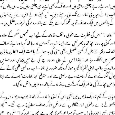
ہیں اور ایسے ہے چلتی رہتی ہیں اور جو آگے بھی ایسے ہی چلتی رہیں گی۔ ان باتوں کو
آپ برائے مہربانی ہمارے تک ہی رہنے دیں۔‘‘ یہ کہتے ہوئے اس نے اپنے میاں
کے ہاتھوں میں ایک صاف تولیہ تھما کر اسے ہلکے سے باتھ روم کی طرف دھکیل دیا۔
’’اچھا!‘‘ اس کی فطرت سے بخوبی واقف خاوند کے لیے اب تعمیل حکم کے علاوہ
اور کوئی چارہ نہ بچا تھا، پھر بھی اسے ایسا ضرور محسوس ہو رہا تھا گویا وہ اپنے صاف
شفاف دفتر سے چل کر کسی غصیل رشی منی کی بد دعا کے باعث ایک انجان بیابان
صحرا میں بھٹک رہا ہو! لہٰذا اس نے اپنی حد درجے کی بے حس بیوی اور حساس
والدہ کی جانب اپنی نظر کا کیمرہ موڑ کر دیکھ ضرور لیا تھا۔ اب وہ کسی فلمی گانے کے
بول گنگناتے ہوئے کراہت و بے رغبتی سے اور متوقع ’مہا بھارت‘ ہونے سے اپنا
دامن بچانے کی خاطر ایک گوشے میں بنے ہوئے باتھ روم میں داخل ہوگیا۔
وہاں کے نیم تاریک ماحول میں بھی اس کو اپنی والدہ کے الفاظ بوسیدہ دیواروں کے
چھوٹے بڑے رخنوں اور شگافوں سے داخل ہوکر صاف سنائی پڑ رہے تھے۔ ’’کچھ
خاص نہیں بہورانی! یہ سب تو میرا عمر بھر کا تجربہ ہے تجربہ! اور کیا؟ اصل میں ہم