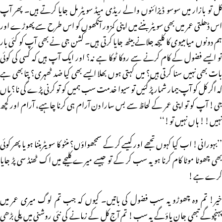
کل تو بازار میں سوسو ڈیزائنوں والے ریڈی میڈ سویٹر مل جایا کرتے ہیں۔ پھر آپ
اس ڈھلتی عمر میں بھی سویٹر بننے میں اپنی کمزور آنکھوں کو اس طرح سے پھوڑے اور
ہم دونوں میاںبیوی کا کلیجہ جلانے بیٹھ جایا کرتی ہیں۔ کشن جی نے بھی آپ کو کئی بار
تو ایسے فضول کے کام کرنے سے روکا ٹوکا ہے نہ؟ اور ایک آپ ہیں کہ کسی کی کوئی
بات بھی نہیں سنا کرتی ہیں؟ میں کہتی ہوں بھلا ایسے بھی کیا ضد ٹھہری؟ پتا بھی ہے
کہ اگر کل کو آپ بیمار شمار پڑ گئیں تو سیوا خدمت سب ہمیں کو تو کرنی پڑے گی نا؟ ماں
جی! آپ کو تو اپنی عمر کے لحاظ سے بس سارا دن آرام ہی کرنا چاہیے، آرام اور کچھ
نہیں!! ہاں نہیں تو!‘‘
’’بہورانی! اب کیا کہوں تجھے اور کیسے کر کے سمجھواؤں؟ منٹو کا سویٹربننا ہو یا پھر کوئی
بھی چھوٹا موٹا کام کرنا ہو یہ سب کر کے تو جیسے میرے کلیجے میں اک ٹھنڈ سی پڑ جایا
کرے ہے!
خیر! تم وہ چھوڑو یہ سب فضول کی باتیں۔ کیوں کہ جب تم لوگ میری عمر میں
پہنچوگے تبھی جان پاؤگے یہ سب! تم آج کل کے زمانے کی نئی روشنی میں پلی بڑھی