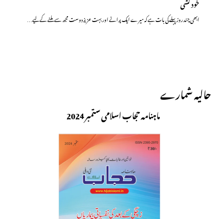
خود کشی
ابھی چند روز پہلے کی بات ہے کہ میرے ایک پرانے اور بہت عزیز دوست مجھ سے ملنے کے لیے…
حالیہ شمارے
ماہنامہ حجاب اسلامی ستمبر 2024