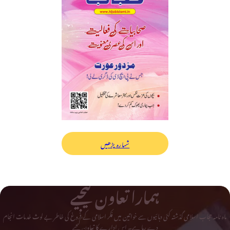
شمارہ پڑھیں
ہمارا تعاون کیجیے
ماہ نامہ حجاب اسلامی گذشتہ کئی دہائیوں سے خواتین میں فکر اسلامی کے فروغ کی خاطر بے لوث خدمات انجام
دے رہا ہے۔ اس ادارے کا تعاون کیجیے