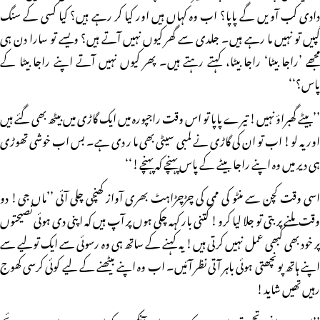
دادی کب آویں گے پاپا؟ اب وہ کہاں ہیں اور کیا کر رہے ہیں؟ کیا کسی کے سنگ
گپیں تو نہیں ما رہے ہیں۔ جلدی سے گھر کیوں نہیں آتے ہیں؟ ویسے تو سارا دن ہی
مجھے ’راجا بیٹا‘ راجا بیٹا، کہتے رہتے ہیں۔ پھر کیوں نہیں آتے اپنے راجا بیٹا کے
پاس؟‘‘
’’بیٹے گھبراؤ نہیں! تیرے پاپا تو اس وقت راجپورہ میں ایک گاڑی میں بیٹھ بھی گئے ہیں
اور یہ لو! اب تو ان کی گاڑی نے لمبی سیٹی بھی ما ر دی ہے۔ بس اب خوشی تھوڑی
ہی دیر میں وہ اپنے راجا بیٹے کے پاس پہنچے کہ پہنچے!‘‘
اسی وقت کچن سے منٹو کی ممی کی چڑچڑاہٹ بھری آواز کھنچی چلی آئی ’’ماں جی! دو
وقت ملنے پر بتی تو جلا لیا کرو! کتنی بار کہہ چکی ہوں پر آپ ہیں کہ اپنی دی ہوئی نصیحتوں
پر خود بھی کبھی عمل نہیں کرتی ہیں! یہ کہنے کے ساتھ ہی وہ رسوئی سے ایک تولیے سے
اپنے ہاتھ پونچھتی ہوئی باہر آتی نظر آئیں۔ اب وہ اپنے بیٹھنے کے لیے کوئی کرسی کھوج
رہیں تھیں شاید!