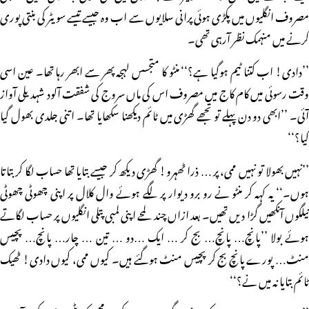
مصروف انگلیوں میں پکڑی ہوئی پرانی سلایوں سے اب وہ جیسے تیسے سویٹر کی بنتی پوری
کرنے میں منہمک نظر آرہی تھی۔
’’دادی! اب کتنا ٹیم ہوگیا ہے؟‘‘ منٹو کا متجسس لہجہ پھر سے ابھر رہا تھا۔ عین اسی
وقت رسوئی میں کام کاج میں مصروف اس کی ماں سروج کی شفقت آلود شہدیلی آواز
آئی۔ ’’ابھی دو دن پہلے تو تجھے گھڑی میں ٹائم دیکھنا سکھایا تھا۔ اتنی جلدی بھول گیا
کیا؟‘‘
’’نہیں بھولا تو نہیں ممی، پر … ذرا ٹھہرو! گھڑی دیکھ کر جیسے بتایا تھا حساب لگا کر بتاتا
ہوں۔‘‘ یہ کہہ کر منٹو نے رو برو دیوار پر لگے ہوئے وال کلال پر اپنی چھوٹی چھوٹی
نیلگوں آنکھیں گڑا دیں تھیں۔ بعد ازاں چند لمحے اپنی لمبی پتلی انگلیوں پر حساب لگاتے
ہوئے بولا ’’پانچ… پانچ… بج کر … ایک …دو … تین … چار… پانچ… پچیس
منٹ… پورے پانچ بج کر پچیس منٹ ہوگئے ہیں۔ کیوں ممی، کیوں دادی! ٹھیک
ٹائم بتایا نہ میں نے؟‘‘