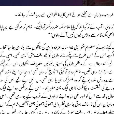
عمر رسیدہ دادی سے مچلتے ہوئے اس کا پوتا منٹو اس سے دریافت کر رہا تھا۔
’دادی! آپ نے تو کہا تھا کہ پاپا شام تک ضرور گھر آجائیںگے۔ شام تو ہوگئی ہے، پر پاپا
ابھی تک کام سے واپس کیوں نہیں آئے دادی؟‘‘
یہ کہتے ہوئے معصوم منٹو اپنی ۸۵ سالہ عزیزہ دادی کی ٹانگوں سے لپٹا ہی جا رہا تھا۔
اگرچہ اس کے اس طرح سے لپٹنے سے دادی کو کچھ دقت پیش آرہی تھی، اسی کے
لیے آئندہ جاڑے کے مدنظر دادی کی سویٹر بننے میں مصروف انگلیاں اس کے لپٹنے
سے لرز لرز رہی تھیں۔ تاہم وہ نہ تو کوئی احتجاج کر رہی تھی اور نہ ہی اپنے ناز و نعم
سے پرورش شدہ پوتے کو وہ جھڑک ہی پا رہی تھی۔ یہ اس کے لیے اس کی حد
درجے کی شفقت و یگانگت کا ہی ایک پختہ مظہر تھا۔ اس کے برعکس وہ اپنے ایک
خالی ہاتھ سے اس کو اور بھی زیادہ اپنے زانووں کے قریب کیے جا رہی تھی۔ اسی
درمیان اس کی ناصاف ہوتی جا رہی نظر والی چھوٹی چھوٹی چینی آنکھیں شام کے اس
میلے اجالے میں اس وقت سویٹر کے پھندوں میں ہی گڑی جا رہی تھیں۔ اپنی