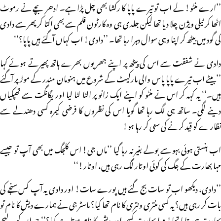
’’ارے منٹو! لے اب تو تیرے پاپا کا رکشا بھی چل پڑا ہے۔ ادھر بچے نے رموٹ
اٹھا کر ٹیلی ویژن چلا دیا تھا لیکن جلدی ہی وہ کارٹون فلم سے بھی اکتا کر پھر سے دادی
کی گود میں بیٹھ کر اپنا وہی سوال دہرا رہا تھا۔ ’’دادی! اب کہاں آگئے ہیں پاپا؟‘‘
دادی نے شفقت سے اس کی پیٹھ پر اپنے جھریوں بھرے ہاتھ پھیرتے ہوئے کہا
’’بیٹے اب تیرے پاپا پاس والی مارکیٹ کے شروع میں ہنومان مندر کے موڑ پر آگئے
ہیں۔‘‘ یہ کہہ کر اس نے منٹو کو اپنے ایک زانو پر الٹا لٹا لیا اور یگانگت سے تھپکیاں
دینے لگی۔ ساتھ ہی لگ رہا تھا گویا اس کی نظروں کا فرضی کیمرہ کسی دھندلے سے
نظارے کو قید کرنے کی سعی کر رہا ہو!
اب ہنستی ہوئی بہو سے بولے بغیر نہ رہا گیا ’’ماں جی! اس کلجگ میں بھی آپ تو جیسے
مہا بھارت کے جگ کی کوئی اوتار لگ رہی ہیں، اوتار!‘‘
’’دادی، دیکھو اب تو سات بج گئے ہیں پورے سات! اور دادی یہ آپ کس سنجے کی
بات کر رہی ہیں؟ یہ کسی منتری ونتری کا نام تھا کیا؟ ماسٹر جی نے ہمارے دیش کا نام تو
بھارت ہی بتایا تھا! مہا بھارت کسی اور دیش کا نام ہوتا ہے کیا؟‘‘ حیران کن لہجے