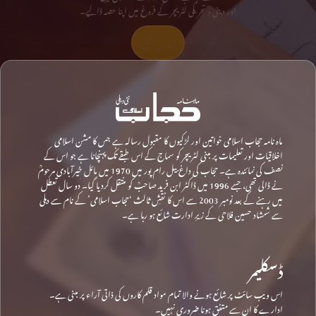
اور دینی و تحریکی لٹریچر کے فروغ میں اپنا حصہ ڈالیے۔
تعاون کیجیے
ماہ نامہ حجاب اسلامی خواتین اور لڑکیوں کا مقبول رسالہ ہے جس کا مشن اسلامی
اخلاقیات اور تعلیمات پر مبنی لٹریچر کو سماج کے اس طبقے تک پہنچانا ہے جو اس کے
نصف کی نمائندہ ہے۔ حجاب کی داغ بیل رام پور میں 1970 میں مائل خیرآبادی مرحومؒ
نے ڈالی تھی، جسے 1996 میں ڈاکٹر ابن فرید صاحبؒ کو منتقل کردیا گیا۔ دو سال تعطل
میں رہنے کے بعد نومبر 2003 سے اس کا نقشِ ثالث ‘حجاب اسلامی’ کے نام سے دہلی
سے شمشاد حسین فلاحی کے زیرِ ادارت شائع ہو رہا ہے۔
ڈسکلیمر
اس ویب سائٹ پر شائع ہونے والا تمام مواد قلم کاروں کی ذاتی آراء پر مبنی ہے۔
ادارے کا ان سے متفق ہونا ضروری نہیں۔