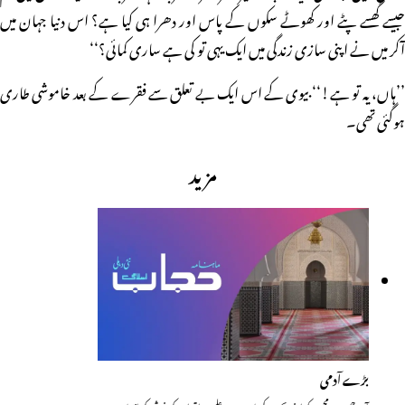
جیسے گھسے پٹے اور کھوٹے سکوں کے پاس اور دھرا ہی کیا ہے؟ اس دنیا جہان میں
آکر میں نے اپنی سازی زندگی میں ایک یہی تو کی ہے ساری کمائی؟‘‘
’’ہاں، یہ تو ہے!‘‘ بیوی کے اس ایک بے تعلق سے فقرے کے بعد خاموشی طاری
ہوگئی تھی۔
مزید
بڑے آدمی