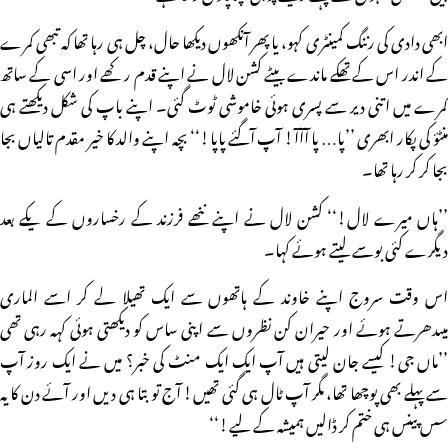
ابھی دادی کی رننگ کمینٹری کہو، یا پھر آنکھوں دیکھا حال، چل ہی رہا تھا کہ تبھی کمرے
کے اندر اس کے تھکے ماندے بیٹے کشن لال نے اپنے قدم رکھے اور اسی کے ساتھ
کمرے میں اتنی دیر سے پسری ہوئی خاموشی ٹوٹ گئی۔ اپنے باپ کی شکل دیکھتے ہی
منٹؤ کی پکار ابھری ’’پا… پا آآآ! آپ آگئے پاپا!‘‘ بچہ اپنے والد کا خیر مقدم تالیاں بجا
بجا کر کر رہا تھا۔
’’ہاں میرے لال!‘‘ کشن لال نے اپنے ننھے فرزند کے رخساروں کے یکے بعد
دیگرے کئی بوسے لیتے ہوئے کہا۔
اس وقت سروج اپنے خاوند کے ہاتھوں سے ایک تھیلا لے کر اسے الماری
میںدھرتے ہوئے اور حیران کن نظروں سے اپنی ساس کو دیکھتی ہوئی کہہ رہی تھی
’’ماں جی! کیسے جان لیتی ہیں آپ ایک ایک منٹ کی خبر؟ میں نے ایک روز آپ
سے پہلے بھی پوچھا تھا، مگر آپ ٹال ہی گئی تھیں! آج تو بتا ہی دیں اور آئے دن کا یہ
سس پینس ہی ختم کر ڈالیں ہمیشہ کے لیے!‘‘