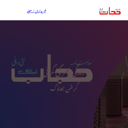
خریداری / عطیہ
زندگی بھر کی کمائی
کرشن بھاؤک