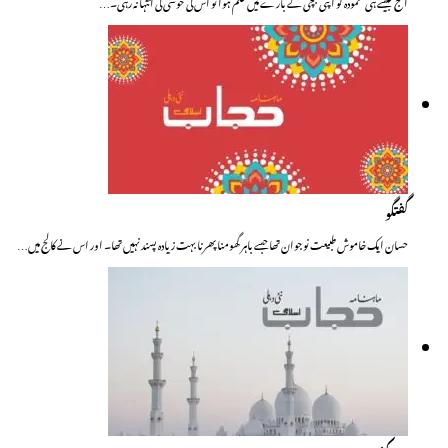
آج جیسے ہی محمودہ کو اپنی بچی کے بارے میں علم ہوا تو اس کی خوشی کی انتہا نہ رہی۔…
گفتگو
حسان ایک خاموش طبیعت نوجوان تھا جسے باہر گھومنا پھرنا بہت زیادہ پسند نہیں تھا۔ اور اس نے کالج میں…