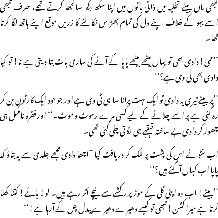
کبھی ماں بیٹے تخلیہ میں ذاتی باتوں میں اپنا سکھ دکھ سانجھا کرتے تھے، صرف تبھی
اسے بہو کے خلاف اپنے دل کی تمام بھڑاس نکالنے کا زریں موقع اپنے ہاتھ لگا کرتا
تھا۔
’’ممی! دادی بھی تو یہاں بیٹھے بیٹھے پاپا کے آنے کی ساری بات بتا دیتی ہے نا! تو کیا
دادی بھی ٹی وی ہے؟‘‘
’’پر بیٹے تیری یہ دادی تو ایک بہت پرانا سا ہی ٹی وی ہے اور جو خود ایک کارٹون بن کر
رہ گئی ہے پر اسے چلانے کے لیے کسی مرے رموٹ و موٹ۔‘‘ اور فقرہ نامکمل ہی
چھوڑ کر دادی بے ساختہ قہقہے ہی لگاتی چلی گئی تھی۔
اب منٹو نے اس کی پشت پر لٹک کر دریافت کیا ’’اچھا دادی مجھے جلدی سے یہ بتاؤ کہ
پاپا اب کہاں آگئے ہیں؟‘‘
’’بیٹے! اب وہ اپنی گلی کے موڑ پر رکشے سے نیچے اُتر رہے ہیں۔ لو! ہائے! کتنا کھٹا
کرتا ہے میرا کشن! تبھی تو کیسے دھیرے دھیرے پیدل چل کے آرہا ہے!‘‘