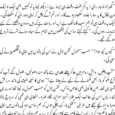
’’گھبراؤ نا بہو رانی! یہ کم بخت وقت ہی ایسا ہے! دیکھ لینا یہ تو تمہیں بھی ایک نا ایک
دن بنگال کا یہ سارا جادو سکھا دیوے گا۔ اور تم آگے چل کر اپنی بہورانی کو سکھاؤگی۔
ایک یہ وقت ہی تو ہم سب کا مالک ہے! یہ اور بات ہے کہ میں وہ دن دیکھنے کے لیے
زندہ نہ رہوں گی۔‘‘ کہتے کہتے ساس کی آنکھوں میں شام کے سیاہ سائے اترنے شروع
ہوگئے تھے۔
’’کیوں کیا ہوا؟‘‘ حسب معمول کشن لال نے ان کی باتوں میں اپنی ٹانگگھسیڑنے کی
سعی کی۔
’’آپ چلیں، واش روم میں جاکر پہلے جلدی سے ہاتھ منہ دھولیں، بھول گئے آپ کو
آج منٹو کو باز بھی گھمانے کے لیے لے جانا ہے؟‘‘ بیوی کا لہجہ ہمیشہ کی مانند سرزنش
آمیز ہی تھا، جس کا کوئی بھی خاص نوٹس، کشن لال کو حسب معمول نہ لینا تھا اور نہ ہی
لیا۔ ہاں اس کی جانب ایک طنز، آمیز سوالیہ نگاہ ضرور اٹھائی ہی تھی کہ سروج بالا
دوبارہ اونچے لہجے میں غرائی ’’کتنی بار کہہ چکی ہوں کہ ہم ساس بہو کی باتوں میں اپنی
ٹانگ نا گھسیڑا کریں اور اپنے کام سے کام رکھا کریں۔ یہ ہم دونوں کی پرائیویٹ باتیں