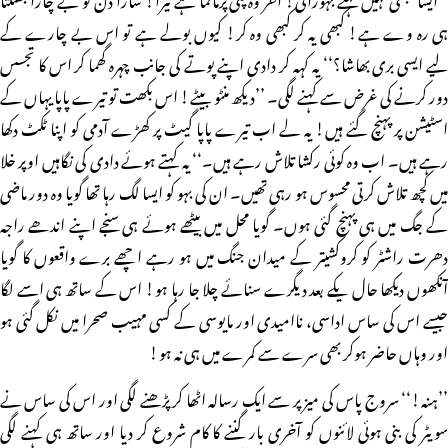
ہی رہ وے ہے! کبھی یہ کر کبھی وہ کر! کیوں بولے ہے تو اس بے چارے کے
لیے ایسی بری بھاشا؟‘‘ یہ کہہ کر دادی اپنے پوتے کی جانب چہرہ گھما کر اس کا تجسس
دور کرنے کی غرض سے کہنے لگی۔ ’’دیکھ منٹو بیٹے! اس بکھت تو تیرے پاپا یہاں کے
اسٹیشن پر پہنچ گئے ہیں! یہ لے اب تیرے پاپا گیٹ پر کھڑے آدمی کو اپنا ٹکٹ دکھا
رہے ہیں۔ اب وہ کوئی رکشا تلاش رہے ہیں۔‘‘ یہ کہتے ہوئے دادی کی نگاہیں اوپر خلا
میں کچھ تلاش کرتی محسوس ہو رہی تھیں۔ ان کی بہو کو ایسا لگ رہا تھا گویا وہ دور ماضی
کے جگ میں ہی پہنچ گئی ہوں۔ گویا محل میں بیٹھے ہوئے ہی سنجے اپنے اندھے راجہ
دھرت راشٹر کو کروکشیتر کے میدان جنگ میں ہو رہے اچھے برے واقعوں کا گویا
آنکھوں دیکھا حال یکے بعد دیگرے سنائے چلا جا رہا ہو! اس کے ساتھ ہی اسے لگا
جیسے اس کی ساس اداسی، ناامیدی اور مایوسی کے کسی مہیب صحرا میں نکل گئی ہو
اور وہاں حاضر ہوکر بھی سرے سے کمرے میں ہی نہ ہو!
’’ہنہ!‘‘ سروج پاس کی میز پر سے ایک رسالہ اٹھا کر پڑھنے لگی اور اس کی ساس نے
سویٹر کی بنی ہوئی لائنوں کو آخری بار گننے کا کام شروع کر دیا اور ساتھ ہی کہنے لگی