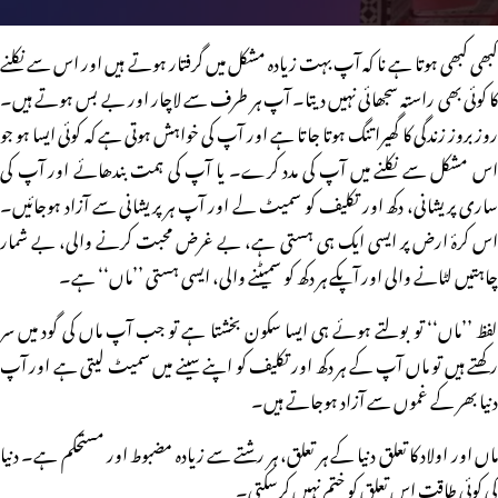
کبھی کبھی ہوتا ہے نا کہ آپ بہت زیادہ مشکل میں گرفتار ہوتے ہیں اور اس سے نکلنے
کا کوئی بھی راستہ سجھائی نہیں دیتا۔ آپ ہر طرف سے لاچار اور بے بس ہوتے ہیں۔
روز بروز زندگی کا گھیرا تنگ ہوتا جاتا ہے اور آپ کی خواہش ہوتی ہے کہ کوئی ایسا ہو جو
اس مشکل سے نکلنے میں آپ کی مدد کرے۔ یا آپ کی ہمت بندھائے اور آپ کی
ساری پریشانی، دکھ اور تکلیف کو سمیٹ لے اور آپ ہر پریشانی سے آزاد ہوجائیں۔
اس کرۂ ارض پر ایسی ایک ہی ہستی ہے، بے غرض محبت کرنے والی، بے شمار
چاہتیں لٹانے والی اور آپکے ہر دکھ کو سمیٹنے والی، ایسی ہستی ’’ماں‘‘ ہے۔
لفظ ’’ماں‘‘ تو بولتے ہوئے ہی ایسا سکون بخشتا ہے تو جب آپ ماں کی گود میں سر
رکھتے ہیں تو ماں آپ کے ہر دکھ اور تکلیف کو اپنے سینے میں سمیٹ لیتی ہے اور آپ
دنیا بھر کے غموں سے آزاد ہوجاتے ہیں۔
ماں اور اولاد کا تعلق دنیا کے ہر تعلق، ہر رشتے سے زیادہ مضبوط اور مستحکم ہے۔ دنیا
کی کوئی طاقت اس تعلق کو ختم نہیں کرسکتی۔