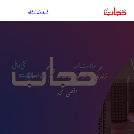
خریداری / عطیہ
زندگی دھوپ۔۔۔ تم گھنا سایہ
اقصیٰ امجد