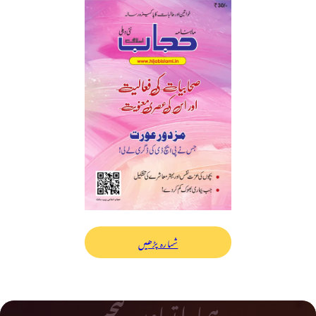
شمارہ پڑھیں
ہمارا تعاون کیجیے