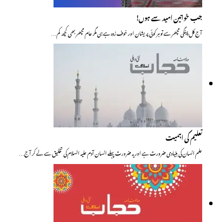
جب خواتین امید سے ہوں!
آج کل ڈینگی مچھر سے تو ہر کوئی پریشان اور خوف زدہ ہے ہی مگر عام مچھر بھی کچھ کم…
تعلیم کی اہمیت
علم انسان کی بنیادی ضرورت ہے اور یہ ضرورت پہلے انسان آدم علیہ السلام کی تخلیق سے لے کر آج…