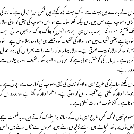
ماں کے بارے میں بہت سے لوگ بہت کچھ کہتے ہیں لیکن میرا خیال ہے کہ زندگی
کڑی دھوپ ہے، جس میں ماں ایک گھنا سایہ ہے جو اس دھوپ کی تپش کو اپنی اولاد
تک پہنچنے سے روکتا ہے۔ یہ ماں ہی ہے جو راتوں کو جاگ جاگ کر ہمیں سلاتی ہے۔
خود چاہے جتنی تکلیف میں ہو، اولاد کی تکلیف کو دیکھتے ہی اپنا درد بھلا دیتی ہے۔ خود
بھوکا رہ کر اولاد کا پیٹ بھرتی ہے۔ اولاد بیمار ہو تو رات رات بھر اس کی دیکھ بھال
کرتی ہے۔ ہر ماں کی کوشش ہوتی ہے کہ اس کی اولاد ہر دکھ، تکلیف اور پریشانی سے
دور رہے۔
ماں گھنے سائے کی طرح اپنی اولاد کو زندگی کی تپتی دھوپ کی تمازت سے بچاتی ہے۔
چوٹ اولاد کو لگتی ہے تکلیف ماں کو ہوتی ہے۔ زخم اولاد کو لگتا ہے اور درد ماں کو
ہوتا ہے۔ کتنا خوب صورت تعلق ہے۔
معلوم نہیں لوگ کس طرح اپنی ماں کے ساتھ برا سلوک کرتے ہیں۔ بدقسمت بچے
اپنی ماں پر ہاتھ اٹھاتے ہیں، اسے گالیاں دیتے ہیں، گھروں سے نکال دیتے ہیں، اس