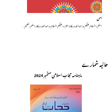
امن
اسلم : السلام علیکم ورحمۃ اللہ و برکاتہ اختر : و علیکم السلام ورحمۃ اللہ و برکاتہ اسلم : تعلیم…
حالیہ شمارے
ماہنامہ حجاب اسلامی ستمبر 2024