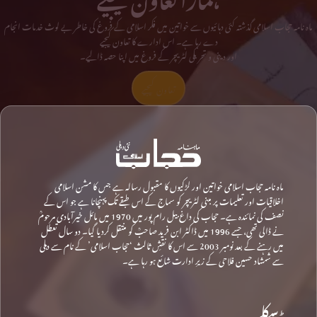
ماہ نامہ حجاب اسلامی گذشتہ کئی دہائیوں سے خواتین میں فکر اسلامی کے فروغ کی خاطر بے لوث خدمات انجام
دے رہا ہے۔ اس ادارے کا تعاون کیجیے
اور دینی و تحریکی لٹریچر کے فروغ میں اپنا حصہ ڈالیے۔
تعاون کیجیے
ماہ نامہ حجاب اسلامی خواتین اور لڑکیوں کا مقبول رسالہ ہے جس کا مشن اسلامی
اخلاقیات اور تعلیمات پر مبنی لٹریچر کو سماج کے اس طبقے تک پہنچانا ہے جو اس کے
نصف کی نمائندہ ہے۔ حجاب کی داغ بیل رام پور میں 1970 میں مائل خیرآبادی مرحومؒ
نے ڈالی تھی، جسے 1996 میں ڈاکٹر ابن فرید صاحبؒ کو منتقل کردیا گیا۔ دو سال تعطل
میں رہنے کے بعد نومبر 2003 سے اس کا نقشِ ثالث ‘حجاب اسلامی’ کے نام سے دہلی
سے شمشاد حسین فلاحی کے زیرِ ادارت شائع ہو رہا ہے۔
ڈسکلیمر