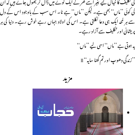
کی تکلیف کا خیال کیے بغیر اسے گھر کے ایک کونے میں ڈال کر بھول جاتے ہیں کہ ان
کی کوئی ’’ماں‘‘ بھی ہے۔ لیکن ’’ماں‘‘ ہے نا۔ اس سب کے باوجود اس کے دل
سے ہر لمحہ ایک ہی دعا نکلتی ہے۔ اس کی اولاد جہاں رہے خوش رہے۔ دنیا کی ہر
پریشانی اور تکلیف سے آزاد رہے۔
یہ ہوتی ہے ’’ماں‘‘ اسی لیے ’’ماں‘‘
’’زندگی دھوپ اور تم گھنا سایہ‘‘ ll
مزید