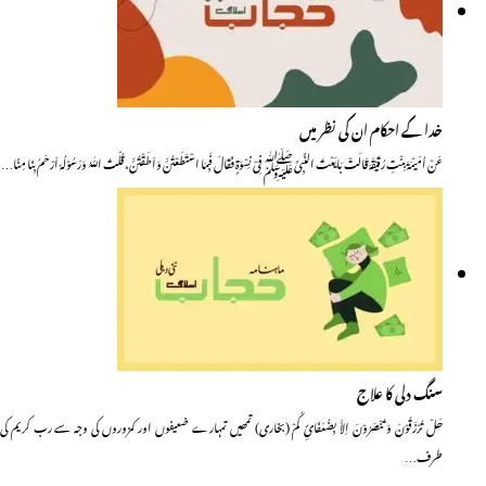
خدا کے احکام ان کی نظر میں
عَنْ اُمَیْمَۃَ بِنْتِ رُقَیْقَہَ قَالَتْ بَایَعْتُ النَّبِیَّ ﷺ فِیْ نِسْــوَۃٍ فَــقَالَ فَبِمَا اسْتَطَعْتُنَّ وَاَطَقْتُنَّ، قُلْتُ اللّٰہُ وَرَسُوْلُہٗ اَرْحَمُ بِنَا مِنَّا…
سنگ دلی کا علاج
ھَلْ تُرْزَقُوْنَ وَ تُنْصَرُوْنَ اِلاَّ بِضُعَفَائِ کُمْ (بخاری) تمھیں تمہارے ضعیفوں اور کمزوروں کی وجہ سے رب کریم کی
طرف…