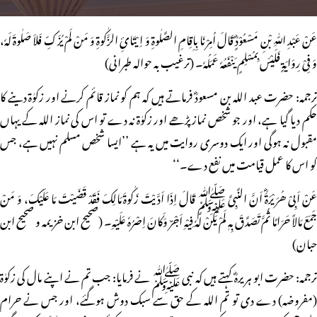
عَنْ عَبْدِ اللّٰہِ بْنِ مَسْعُوْدٍؓ قَالَ اُمِرْنَا بِاِقِامِ الصَّلٰوۃِ وَ اِیْتَائِ الزَّکٰوۃِ وَ مَنْ لَمْ یُزَکِّ فَلاَ صَلٰوۃَ لَہٗ،
وَ فِیْ رِوَایَۃٍ فَلَیْسَ بِمُسْلِمٍ یَنْفَعُہٗ عَمَلُہٗ۔ (ترغیب بہ حوالہ طبرانی)
ترجمہ: حضرت عبد اللہ بن مسعودؓ فرماتے ہیں کہ ہم کو نماز قائم کرنے اور زکوٰۃ دینے کا
حکم دیا گیا ہے، اور جو شخص نماز پڑھے اور زکوٰۃ نہ دے تو اس کی نماز اللہ کے یہاں
مقبول نہ ہوگی اور ایک دوسری روایت میں یہ ہے ’’ایسا شخص مسلم نہیں ہے، جس
کو اس کا عمل قیامت میں نفع دے۔‘‘
عَنْ اَبِیْ ھُرَیْرَۃَؓ اَنَّ النَّبِیَّ ﷺ قَالَ اِذَا اَدَّیْتَ زَکٰوۃَ مَالِکَ فَقَدْ قَضَیْتَ مَا عَلَیْکَ، وَ مَنْ
جَمَعَ مَالاً حَرَامًا ثُمَّ تَصَدَّقَ بِہٖ لَمْ یَکُنْ لَّہٗ فِیْہِ اَجْرٌ وَکَانَ اِصْرُہٗ عَلَیْہِ۔ (صحیح ابن خزیمہ و صحیح ابن
حبان)
ترجمہ: حضرت ابو ہریرہؓ کہتے ہیں کہ نبی ﷺ نے فرمایا: جب تم نے اپنے مال کی زکوٰۃ
(مفروضہ) دے دی تو تم اللہ کے حق سے سبک دوش ہوگئے، اور جس نے حرام