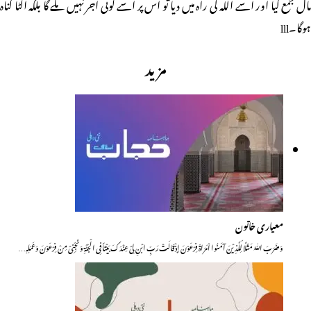
مال جمع کیا اور اسے اللہ کی راہ میں دیا تو اس پر اسے کوئی اجر نہیں ملے گا بلکہ الٹا گناہ
ہوگا۔lll
مزید
معیاری خاتون
وَضَرَبَ اللّٰہُ مَثَلًا لِّلَّذِیْنَ آمَنُوا اْمَرَاۃَ فِرْعَوْنَ إِذْ قَالَتْ رَبِّ ابْنِ لِیْ عِنْدَکَ بَیْتاً فِی الْجَنَّۃِ وَنَجِّنِیْ مِنْ فِرْعَوْنَ وَعَمَلِہٖ…