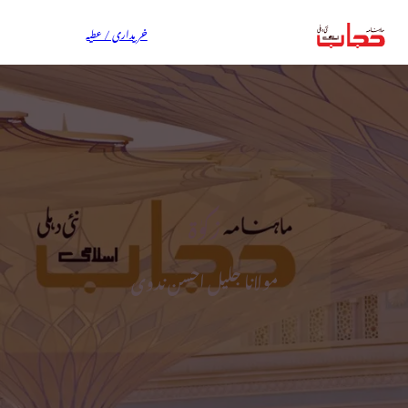
خریداری / عطیہ
زکوٰۃ
مولانا جلیل احسن ندوی