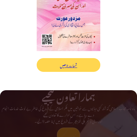
شمارہ پڑھیں
ہمارا تعاون کیجیے
ماہ نامہ حجاب اسلامی گذشتہ کئی دہائیوں سے خواتین میں فکر اسلامی کے فروغ کی خاطر بے لوث خدمات انجام
دے رہا ہے۔ اس ادارے کا تعاون کیجیے
اور دینی و تحریکی لٹریچر کے فروغ میں اپنا حصہ ڈالیے۔
تعاون کیجیے