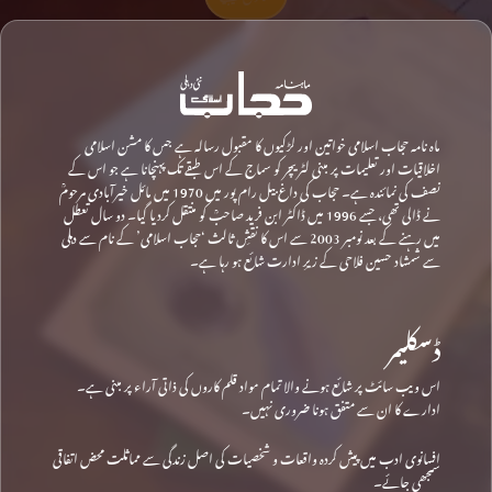
ماہ نامہ حجاب اسلامی خواتین اور لڑکیوں کا مقبول رسالہ ہے جس کا مشن اسلامی
اخلاقیات اور تعلیمات پر مبنی لٹریچر کو سماج کے اس طبقے تک پہنچانا ہے جو اس کے
نصف کی نمائندہ ہے۔ حجاب کی داغ بیل رام پور میں 1970 میں مائل خیرآبادی مرحومؒ
نے ڈالی تھی، جسے 1996 میں ڈاکٹر ابن فرید صاحبؒ کو منتقل کردیا گیا۔ دو سال تعطل
میں رہنے کے بعد نومبر 2003 سے اس کا نقشِ ثالث ‘حجاب اسلامی’ کے نام سے دہلی
سے شمشاد حسین فلاحی کے زیرِ ادارت شائع ہو رہا ہے۔
ڈسکلیمر
اس ویب سائٹ پر شائع ہونے والا تمام مواد قلم کاروں کی ذاتی آراء پر مبنی ہے۔
ادارے کا ان سے متفق ہونا ضروری نہیں۔
افسانوی ادب میں پیش کردہ واقعات و شخصیات کی اصل زندگی سے مماثلت محض اتفاقی
سمجھی جائے۔