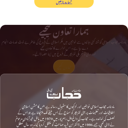
شمارہ پڑھیں
ہمارا تعاون کیجیے
ماہ نامہ حجاب اسلامی گذشتہ کئی دہائیوں سے خواتین میں فکر اسلامی کے فروغ کی خاطر بے لوث خدمات انجام
دے رہا ہے۔ اس ادارے کا تعاون کیجیے
اور دینی و تحریکی لٹریچر کے فروغ میں اپنا حصہ ڈالیے۔
تعاون کیجیے
ماہ نامہ حجاب اسلامی خواتین اور لڑکیوں کا مقبول رسالہ ہے جس کا مشن اسلامی
اخلاقیات اور تعلیمات پر مبنی لٹریچر کو سماج کے اس طبقے تک پہنچانا ہے جو اس کے
نصف کی نمائندہ ہے۔ حجاب کی داغ بیل رام پور میں 1970 میں مائل خیرآبادی مرحومؒ
نے ڈالی تھی، جسے 1996 میں ڈاکٹر ابن فرید صاحبؒ کو منتقل کردیا گیا۔ دو سال تعطل