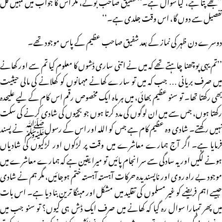
’’مجھے پتا ہے، کیا سوال ہے۔‘‘ شفیق صاحب بولے، مگر اس کا جواب میں تمہیں کل
تفصیل سے دوں گا، اس وقت جلدی ہے۔‘‘
دوسرے دن ظہر کی نماز کے بعد شفیق صاحب عظیم کے پاس موجود تھے۔
’’تم یہی پوچھنا چاہتے تھے کہ میں نے اتنی ساری ڈشوں کا معلوم کیا تم سے اور کھانے
میں صرف بریانی … جب کہ میں تو سارے کھانے مہمانوں کو کھلانے کی مالی حیثیت
بھی رکھتا تھا۔ تو سنو عظیم بھائی، میں ہر ماہ ایک مخصوص رقم اس کام کے لیے علیحدہ
رکھتا ہوں، جس سے میں ان لوگوں کی مدد کرتا ہوں جو بچیوں کی شادی کرنے کی سکت
نہیں رکھتے۔ شادی وہ عظیم کام ہے جس کو اللہ اور اس کے رسولﷺ نے پسند
فرمایا ہے۔ اگر آج ہمارے معاشرے میں وقت پر لڑکوں اور لڑکیوں کی شادیاں
ہونے لگیں اور یہ سادگی سے سر انجام پائیں تو میرا یقین ہے کہ ہمارے معاشرے میں
موجود بے راہ روی اور ناپسندیدہ حرکات آہستہ آہستہ ختم ہوجائیں، مگر ہم نے شادی
جیسے اہم فریضے کو غیر مسلموں کی تقلید میں مشکل اور مہنگا ترین بنا دیا ہے۔ اس بات
میں پھر تمہارا سوال رہ گیا کہ کھانے میں صرف ایک ڈش ہی کیوں؟ تو سنو جب میں