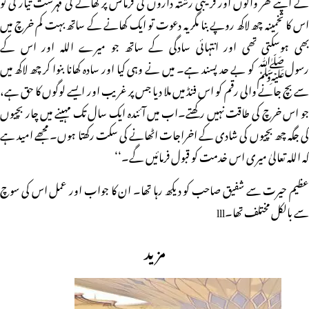
نے اپنے گھر والوں اور قریبی رشتہ داروں کی فرمائش پر کھانے کی فہرست تیار کی تو
اس کا تخمینہ چھ لاکھ روپے بنا مگر یہ دعوت تو ایک کھانے کے ساتھ بہت کم خرچ میں
بھی ہوسکتی تھی اور انتہائی سادگی کے ساتھ جو میرے اللہ اور اس کے
رسولﷺ کو بے حد پسند ہے۔ میں نے وہی کیا اور سادہ کھانا بنوا کر چھ لاکھ میں
سے بچ جانے والی رقم کو اس فنڈ میں ملا دیا جس پر غریب اور ایسے لوگوں کا حق ہے،
جو اس خرچ کی طاقت نہیں رکھتے۔اب میں آئندہ ایک سال تک مہینے میں چار بچیوں
کی جگہ چھ بچیوں کی شادی کے اخراجات اٹھانے کی سکت رکھتا ہوں۔ مجھے امید ہے
کہ اللہ تعالیٰ میری اس خدمت کو قبول فرمائیں گے۔‘‘
عظیم حیرت سے شفیق صاحب کو دیکھ رہا تھا۔ ان کا جواب اور عمل اس کی سوچ
سے بالکل مختلف تھا۔lll
مزید