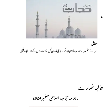
معافی
اس نے انگلیوں پر حساب لگانا چاہا، مگر وہ پانچ تک ہی گن سکا تھا۔ اس کے اندر ایک ہلچل…
حالیہ شمارے
ماہنامہ حجاب اسلامی ستمبر 2024