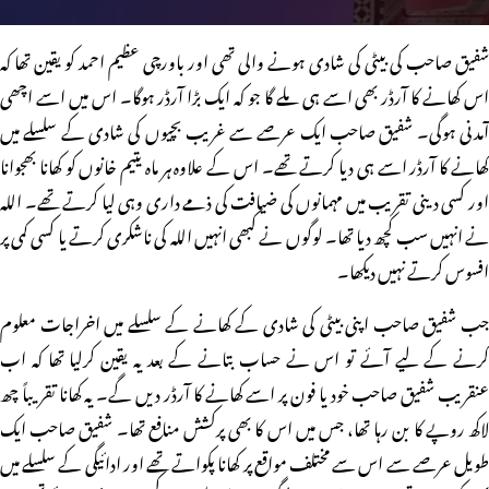
شفیق صاحب کی بیٹی کی شادی ہونے والی تھی اور باورچی عظیم احمد کو یقین تھا کہ
اس کھانے کا آرڈر بھی اسے ہی ملے گا جو کہ ایک بڑا آرڈر ہوگا۔ اس میں اسے اچھی
آمدنی ہوگی۔ شفیق صاحب ایک عرصے سے غریب بچیوں کی شادی کے سلسلے میں
کھانے کا آرڈر اسے ہی دیا کرتے تھے۔ اس کے علاوہ ہر ماہ یتیم خانوں کو کھانا بھجوانا
اور کسی دینی تقریب میں مہمانوں کی ضیافت کی ذمے داری وہی لیا کرتے تھے۔ اللہ
نے انہیں سب کچھ دیا تھا۔ لوگوں نے کبھی انہیں اللہ کی ناشکری کرتے یا کسی کمی پر
افسوس کرتے نہیں دیکھا۔
جب شفیق صاحب اپنی بیٹی کی شادی کے کھانے کے سلسلے میں اخراجات معلوم
کرنے کے لیے آئے تو اس نے حساب بتانے کے بعد یہ یقین کرلیا تھا کہ اب
عنقریب شفیق صاحب خود یا فون پر اسے کھانے کا آرڈر دیں گے۔ یہ کھانا تقریباً چھ
لاکھ روپے کا بن رہا تھا، جس میں اس کا بھی پرکشش منافع تھا۔ شفیق صاحب ایک
طویل عرصے سے اس سے مختلف مواقع پر کھانا پکواتے تھے اور ادائیگی کے سلسلے میں