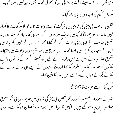
بھی کھرے تھے۔ ہمیشہ وقت پر ادائیگی ان کا معمول تھا۔ کبھی تاخیر نہیں ہوئی تھی۔
مگر پھر عظیم کی امیدوں پر پانی پھر گیا۔
شفیق صاحب کی بیٹی کی شادی میں شرکت کا اسے دعوت نامہ تو ملا مگر کھانے کا آرڈر
نہیں ملا۔ وہ سوچنے لگا کہ کیا میں صرف غریبوں کے لیے ہی کھانا تیار کر سکتا ہوں۔
شفیق صاحب نے اپنی ذاتی دعوت کے لیے کھانا مجھ سے اس لیے نہیں پکوایا کہ میں
ان کے معیار پر کھرا نہیں اترتا تھا۔ اس سوچ میں وہ مقررہ دن دعوت میں پہنچا۔
شفیق صاحب نے اس سے اس دعوت کے لیے بارہ مختلف قسم کے ذائقوں والے
کھانوں کا حساب کتاب معلوم کیا تھا اور یقینا انہوں نے ایسے ہی مزے مزے کے
کھانے پکوائے ہوں گے۔ اسے اس بات کا یقین تھا۔
مگر یہ کیا۔ اسے حیرت کا جھٹکا لگا۔
شہر کے معروف صنعت کار ور مخیر شخص کی بیٹی کی شادی میں صرف بریانی؟ کیا شفیق
صاحب غریب ہوگئے ہیں یا انہیں کاروبار میں زبردست نقصان ہوگیا ہے۔ وہ یہ