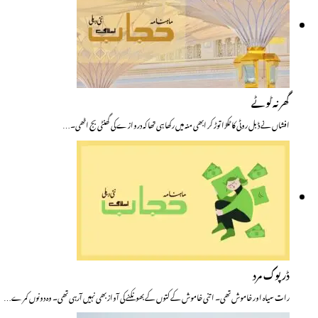
گھر نہ ٹوٹے
افشاں نے ڈبل روٹی کا ٹکڑا توڑ کر ابھی منہ میں رکھا ہی تھا کہ دروازے کی گھنٹی بج اٹھی۔…
ڈرپوک مرد
رات سیاہ اور خاموش تھی۔ اتنی خاموش کے کتوں کے بھونکنے کی آواز بھی نہیں آرہی تھی۔ وہ دونوں کمرے…