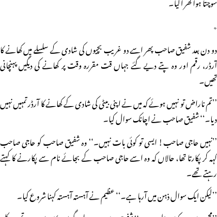
سوچتا ہوا گھر آگیا۔
٭
دو دن بعد شفیق صاحب پھر اسے دو غریب بچیوں کی شادی کے سلسلے میں کھانے کا
آرڈر، رقم اور وہ پتے دیے گئے جہاں قت مقررہ وقت پر کھانے کی دیگیں پہنچانی
تھیں۔
’’تم ناراض تو نہیں ہوئے کہ میں نے اپنی بیٹی کی شادی کے کھانے کا آرڈر تمہیں نہیں
دیا۔‘‘ شفیق صاحب نے اچانک سوال کیا۔
’’نہیں حاجی صاحب! ایسی تو کوئی بات نہیں۔‘‘ وہ شفیق صاحب کو حاجی صاحب
کہہ کر پکارتا تھا، حالاں کہ وہ اسے حاجی صاحب کے بجائے نام سے پکارنے کا کہتے
رہتے تھے۔
’’لیکن ایک سوال ذہن میں آرہا ہے۔‘‘ عظیم نے آہستہ آہستہ کہنا شروع کیا۔