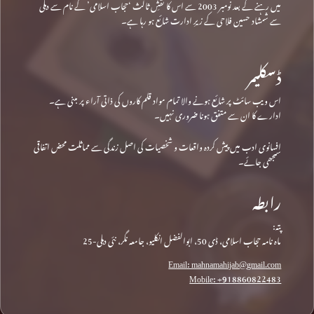
میں رہنے کے بعد نومبر 2003 سے اس کا نقشِ ثالث ‘حجاب اسلامی’ کے نام سے دہلی
سے شمشاد حسین فلاحی کے زیرِ ادارت شائع ہو رہا ہے۔
ڈسکلیمر
اس ویب سائٹ پر شائع ہونے والا تمام مواد قلم کاروں کی ذاتی آراء پر مبنی ہے۔
ادارے کا ان سے متفق ہونا ضروری نہیں۔
افسانوی ادب میں پیش کردہ واقعات و شخصیات کی اصل زندگی سے مماثلت محض اتفاقی
سمجھی جائے۔
رابطہ
پتہ:
ماہ نامہ حجاب اسلامی، ڈی 50، ابوالفضل انکلیو، جامعہ نگر، نئی دہلی-25
Email: mahnamahijab@gmail.com
Mobile: +918860822483