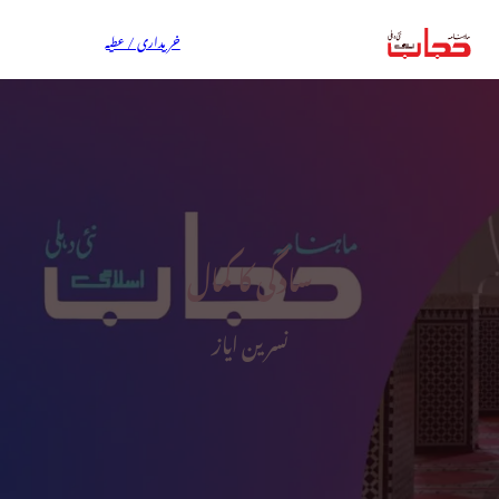
خریداری / عطیہ
سادگی کا کمال
نسرین ایاز