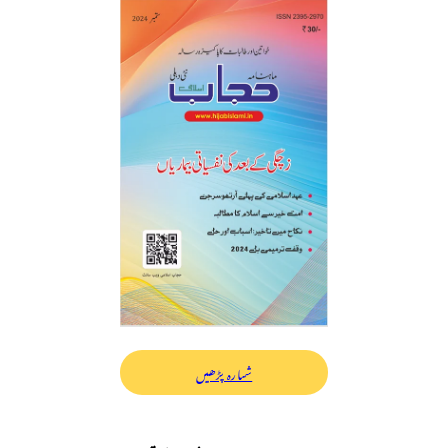
شمارہ پڑھیں