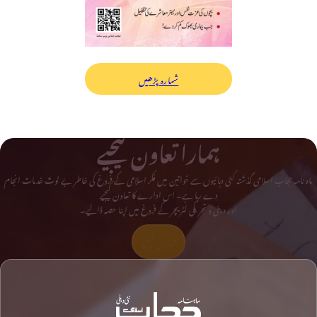
شمارہ پڑھیں
ہمارا تعاون کیجیے
ماہ نامہ حجاب اسلامی گذشتہ کئی دہائیوں سے خواتین میں فکر اسلامی کے فروغ کی خاطر بے لوث خدمات انجام
دے رہا ہے۔ اس ادارے کا تعاون کیجیے
اور دینی و تحریکی لٹریچر کے فروغ میں اپنا حصہ ڈالیے۔
تعاون کیجیے