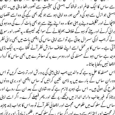
سے ساس کا ایک ظالم اور خوفناک ہستی کی حیثیت سے تصور بٹھا دیتی ہیں۔ ایسی
ہستی جو ازل سے بہو کی دشمن ہو، وہ اپنی بہو سے جو کچھ بھی کہے گی وہ اسے نقصان
پہنچانے اور تکلیف دینے پر مبنی ہوگا۔ وہ اپنے بیٹے سے جو بھی بات کرے گی وہ بہو کی
برائی کرنے اور بیٹے کو بہو کے خلاف بھڑکانے کے سوا کچھ نہیںہوگا۔ یہ تصور اور سوچ
لے کر جب لڑکی سسرال جاتی ہے تو اسے اپنی ساس کی اچھی بات میں بھی برائی نظر
آتی ہے۔ ساس کا ہر عمل اسے اپنے خلاف سازش نظر آنے لگتا ہے۔ یہ ایک بڑی
وجہ ہے ساس بہو کے مسئلہ کی اور دوسرے یہ کہ معاشرے میں بھی ساس کا کردار
اچھا نہیں دکھایا جاتا۔
اس مسئلہ کا حل یہ ہے کہ والدین جب اپنی بیٹی کی پرورش اور تربیت کریں تو اس
دوران ساس کے بارے میں یہ ذہن نشین کرائیں کہ ساس اچھی اور بری دونوں
طرح کی ہوتی ہیں۔ اس لیے بہو پر لازم ہے کہ وہ شادی کے بعد ان کے رویے اور
برتاؤ کو غیر جانب دارانہ انداز میں دیکھے، پرکھے اور پھر فیصلے کرے۔ اگر اسے اپنی
ساس کے سلوک میں خلوص، محبت اور اچھائی نظر آئے تو وہ اس کا جواب بڑھ چڑھ
کر محبت اور احترام سے دے اور اگر ساس کے سلوک میں ظلم، زیادتی اور برائی ہو