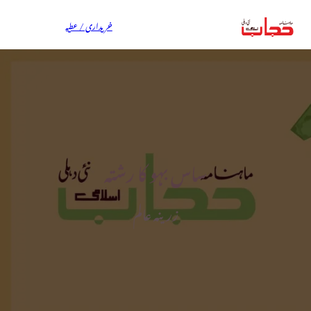
خریداری / عطیہ
ساس بہو کا رشتہ
زرینہ عالم