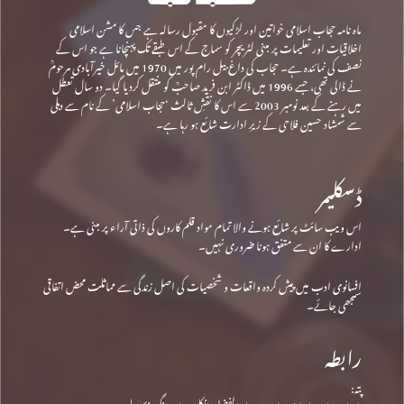
ماہ نامہ حجاب اسلامی خواتین اور لڑکیوں کا مقبول رسالہ ہے جس کا مشن اسلامی
اخلاقیات اور تعلیمات پر مبنی لٹریچر کو سماج کے اس طبقے تک پہنچانا ہے جو اس کے
نصف کی نمائندہ ہے۔ حجاب کی داغ بیل رام پور میں 1970 میں مائل خیرآبادی مرحومؒ
نے ڈالی تھی، جسے 1996 میں ڈاکٹر ابن فرید صاحبؒ کو منتقل کردیا گیا۔ دو سال تعطل
میں رہنے کے بعد نومبر 2003 سے اس کا نقشِ ثالث ‘حجاب اسلامی’ کے نام سے دہلی
سے شمشاد حسین فلاحی کے زیرِ ادارت شائع ہو رہا ہے۔
ڈسکلیمر
اس ویب سائٹ پر شائع ہونے والا تمام مواد قلم کاروں کی ذاتی آراء پر مبنی ہے۔
ادارے کا ان سے متفق ہونا ضروری نہیں۔
افسانوی ادب میں پیش کردہ واقعات و شخصیات کی اصل زندگی سے مماثلت محض اتفاقی
سمجھی جائے۔
رابطہ
پتہ: