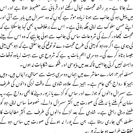
لے جاتا ہے۔ ہر رشتہ محبت، خیال رکھنے اور قربانی سے مضبوط ہوتا ہے اور اس
میں پہل بہو کی جانب سے ہونا زیادہ موثر ہے کیوں کہ وہ سسرال میں باہر سے آتی اور
اپنے حسن سلوک سے اپنی جگہ بناتی ہے۔ اس کے برخلاف یہ بھی کہا جاسکتا ہے کہ
محبت نچھاور کرنے کی شروعات ساس کی جانب سے ہونی چاہیے کہ وہ اس کے بیٹے
کی بیوی ہے اگر وہ بہو کو بیٹی کی طرح محبت دے تو توقع کی جاسکتی ہے کہ بہو بھی بیٹی
جیسا برتاؤ کرے گی۔ دوسری اہم بات یہ ہے کہ شروع ہی سے بہت زیادہ توقعات
وابستہ نہیں کرنی چاہئیں تاکہ بعد میں مایوسی اور شکوے شکایات نہ ہوں۔
مسئلہ نمبر۴: ہمارے معاشرے میں جہاں دوسری بہت سے سماجی برائیاں ہیں، وہیں
جہیز کا رواج بھی عام ہے۔ جہیز کے علاوہ شادی کے وقت لڑکی والوں کی طرف
سے سسرال والوں کو جوڑے اور ساس کو کڑے یا زیور دینے کا بھی رواج ہے۔ یہ
سامان کم ملنے یا نہ ملنے کی صورت میں اکثر سسرال والے، خصوصاً ساس اپنی بہو کو
طعنے دیتی رہتی ہے۔ شادی کے بعد لڑکے والوں کی طرف سے اکثر مطالبات کا
سلسلہ بھی جاری رہتا ہے، جن کے پورا نہ ہونے کی صورت میں ساس بہو کے
تعلقات خراب ہو جاتے ہیں۔