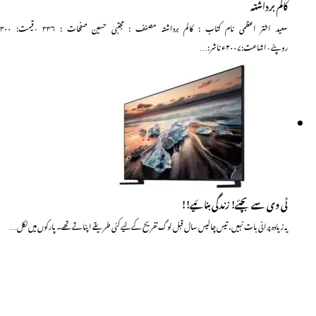
کالم برداشتہ
سعید اختر اعظمی نام کتاب : کالم برداشتہ مصنف : مجتبیٰ حسین صفحات : ۳۳۶ ٭قیمت: ۳۰۰
روپئے٭اشاعت:۲۰۰۷ء ناشر :…
ٹی وی سے بچئے! زندگی بنائیے!!
یہ زیادہ پرانی بات نہیں، تیس چالیس سال قبل لوگ تفریح کے لیے کئی طریقے اپناتے تھے۔ پارکوں میں نکل…