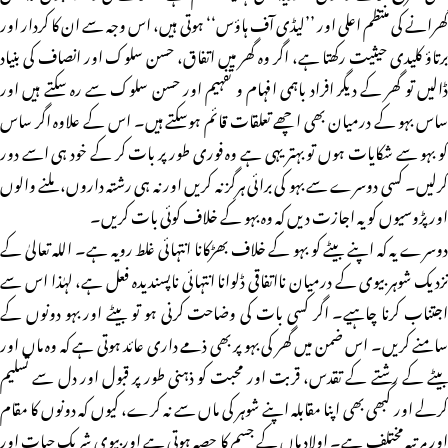
گھرانے کی منتظم اعلی اور ’’لیڈی آف ہاؤس‘‘ ہوتی ہیں، اس وجہ سے ان کا کردار اور
برتاؤ کلیدی حیثیت رکھتا ہے، اگر وہ گھر میں اتفاق، حسن سلوک اور انصاف کی بنیاد
ڈالیں تو گھر کے دیگر افراد باہمی افہام و تفہیم اور حسن سلوک سے رہ سکتے ہیں اور
ساس بہو کے درمیان بھی اچھے تعلقات قائم ہوسکتے ہیں۔ اس کے علاوہ اگر ساس
کو بہو سے شکایات ہوں تو بہتر یہی ہے وہ فوری طور پر بات کر کے خود ہی اسے دور
کرلیں۔ کسی دوسرے سے بہو کی برائی ہرگز نہ کریں اور نہ ہی رشتہ داروں، ملنے والوں
اور پڑوسیوں کو یہ اجازت دیں کہ وہ بہو کے خلاف کوئی بات کریں۔
دوسرے یہ کہ اپنے بیٹے کو بہو کے خلاف بھڑکانا انتہائی غلط رویہ ہے۔ اللہ تعالیٰ کے
نزدیک شوہر بیوی کے درمیان نااتفاقی ڈلوانا انتہائی ناپسندیدہ فعل ہے، لہٰذا اس سے
اجتناب کرنا چاہیے۔ اگر کسی بات کی وضاحت کرنی ہو تو بیٹے اور بہو دونوں کے
سامنے کریں۔ اس ضمن میں گھر کی بہو پر بھی ذمے داری عائد ہوتی ہے کہ وہ ماں اور
بیٹے کے رشتے کے تقدس، قربت اور محبت کو ذہنی طور پر قبول اور دل سے تسلیم
کرلے اور کبھی بھی اپنا مقابلہ اپنے شوہر کی ماں سے نہ کرے، کیوں کہ دونوں کا مقام
اور مرتبہ مختلف ہے۔ اولاد ماں کے جسم کا حصہ ہوتی ہے اور بیوی شریک حیات اور