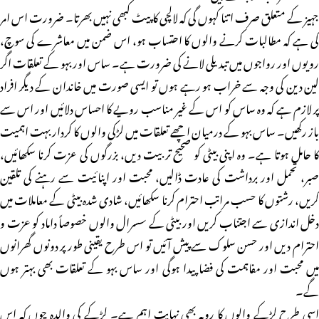
جہیز کے متعلق صرف اتنا کہوں گی کہ لالچی کا پیٹ کبھی نہیں بھرتا۔ ضرورت اس امر
کی ہے کہ مطالبات کرنے والوں کا احتساب ہو، اس ضمن میں معاشرے کی سوچ،
رویوں اور رواجوں میں تبدیلی لانے کی ضرورت ہے۔ ساس اور بہو کے تعلقات اگر
لین دین کی وجہ سے خراب ہو رہے ہوں تو ایسی صورت میں خاندان کے دیگر افراد
پر لازم ہے کہ وہ ساس کو اس کے غیر مناسب رویے کا احساس دلائیں اور اس سے
باز رکھیں۔ ساس بہو کے درمیان اچھے تعلقات میں لڑکی والوں کا کردار بہت اہمیت
کا حامل ہوتا ہے۔ وہ اپنی بیٹی کو صحیح تربیت دیں، بزرگوں کی عزت کرنا سکھائیں،
صبر، تحمل اور برداشت کی عادت ڈالیں، محبت اور اپنائیت سے رہنے کی تلقین
کریں، رشتوں کا حسب مراتب احترام کرنا سکھائیں، شادی شدہ بیٹی کے معاملات میں
دخل اندازی سے اجتناب کریں اور بیٹی کے سسرال والوں خصوصاً داماد کو عزت و
احترام دیں اور حسن سلوک سے پیش آئیں تو اس طرح یقینی طور پر دونوں گھرانوں
میں محبت اور مفاہمت کی فضا پیدا ہوگی اور ساس بہو کے تعلقات بھی بہتر ہوں
گے۔
اسی طرح لڑکے والوں کا رویہ بھی نہایت اہم ہے۔ لڑکے کی والدہ چوں کہ اس