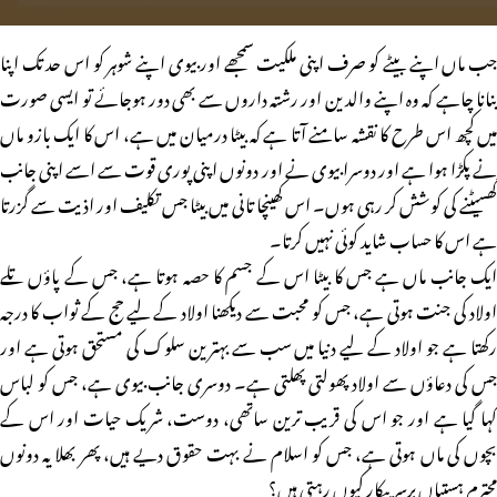
جب ماں اپنے بیٹے کو صرف اپنی ملکیت سمجھے اور بیوی اپنے شوہر کو اس حد تک اپنا
بنانا چاہے کہ وہ اپنے والدین اور رشتہ داروں سے بھی دور ہوجائے تو ایسی صورت
میں کچھ اس طرح کا نقشہ سامنے آتا ہے کہ بیٹا درمیان میں ہے، اس کا ایک بازو ماں
نے پکڑا ہوا ہے اور دوسرا بیوی نے اور دونوں اپنی پوری قوت سے اسے اپنی جانب
گھسیٹنے کی کوشش کر رہی ہوں۔ اس کھینچا تانی میں بیٹا جس تکلیف اور اذیت سے گزرتا
ہے اس کا حساب شاید کوئی نہیں کرتا۔
ایک جانب ماں ہے جس کا بیٹا اس کے جسم کا حصہ ہوتا ہے، جس کے پاؤں تلے
اولاد کی جنت ہوتی ہے، جس کو محبت سے دیکھنا اولاد کے لیے حج کے ثواب کا درجہ
رکھتا ہے جو اولاد کے لیے دنیا میں سب سے بہترین سلوک کی مستحق ہوتی ہے اور
جس کی دعاؤں سے اولاد پھولتی پھلتی ہے۔ دوسری جانب بیوی ہے، جس کو لباس
کہا گیا ہے اور جو اس کی قریب ترین ساتھی، دوست، شریک حیات اور اس کے
بچوں کی ماں ہوتی ہے، جس کو اسلام نے بہت حقوق دیے ہیں، پھر بھلا یہ دونوں
محترم ہستیاں برسر پیکار کیوں رہتی ہیں؟