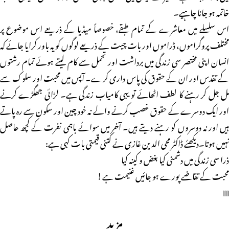
خاتمہ ہو جانا چاہیے۔
اس سلسلے میں معاشرے کے تمام طبقے، خصوصاً میڈیا کے ذریعے اس موضوع پر
مختلف پروگراموں، ڈراموں اور بات چیت کے ذریعے لوگوں کو یہ باور کرایا جائے کہ
انسان اپنی مختصر سی زندگی میں برداشت اور تحمل سے کام لیتے ہوئے تمام رشتوں
کے تقدس اور ان کے حقوق کی پاس داری کرے۔ آپس میں محبت اور سلوک سے
مل جل کر رہنے کا لطف اٹھائے تو یہی کامیاب زندگی ہے۔ لڑائی جھگڑے کرنے
اور ایک دوسرے کے حقوق غصب کرنے والے نہ خود چین اور سکون سے رہ پاتے
ہیں اور نہ دوسروں کو رہنے دیتے ہیں۔ آخر میں سوائے باہمی نفرت کے کچھ حاصل
نہیں ہوتا۔دیکھئے ڈاکٹر محی الدین غازی نے کتنی قیمتی بات کہی ہے:
ذرا سی زندگی میں دشمنی کیا بغض و کینہ کیا
محبت کے تقاضے پورے ہو جائیں غنیمت ہے!
lll
مزید