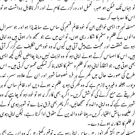
تو جہاں تک ممکن ہو صبر، تحمل اور درگزر سے کام لے اور اگر ناقابل برداشت ہو تو
اس کا سدباب کرے۔
مسئلہ نمبر۲: ایسی خواتین جن کو خود ظالم قسم کی ساس سے سابقہ پڑا ہو اور جو سسرال
والوں کے ظلم و ستم کا شکار رہی ہوں، تو ان میں سے جو سمجھ دار ہوتی ہیں وہ اپنی
بہو سے شفقت اور محبت سے پیش آتی ہیں کیوں کہ وہ خود جس تکلیف سے گزر کر آتی
ہیں، اس کا احساس کرتے ہوئے اپنی بہو کو وہ اذیت نہیں دینا چاہتیں لیکن کچھ ایسی
بھی ہوتی ہیں، جو انتقاماً اپنی بہو کو ظلم و ستم کا نشانہ بنا کر تسکین محسوس کرتی ہیں۔ اس
طرح کی صورت حال میں گھر کے ہر فرد خصوصاْ شوہر اور ان کے علاوہ سسر، نند،
دیور، جیٹھ وغیرہ پہ لازم ہے کہ وہ گھر کی بہو پر ظلم نہ ہونے دیں اور ظالم ساس کو ہر
طریقے سے منع کرنے کی کوشش کریں۔ اگر یہ بھی کارگر نہ ہو تو خود بہو کو چاہیے کہ وہ
شوہر سے کہے کہ وہ اپنی والدہ کو سمجھائیں، اگر پھر بھی فرق نہ پڑے تو شوہر بیوی کو لے
کر علیحدہ رہائش اختیار کریں۔ بیٹا خود والدین کے حقوق ادا کرتا رہے، لیکن اپنی بیوی
کو ظلم کا شکار نہ ہونے دے۔
مسئلہ نمبر۳: اکثر گھرانوں میں ساس اپنی بہو سے یہ توقع رکھتی ہیں کہ وہ ان سے بھی