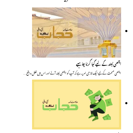
اچھی نیند کے لیے کیا کرنا چاہیے
اچھی صحت کے لیے ایک لازمی امر یہ ہے کہ آپ کو اچھی نیند آئے اور اس میں خلل واقع…