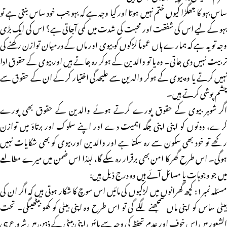
ساس بہو کا جھگڑا کیوں ختم نہیں ہوتا اور کیا وجہ ہے کہ بہو جب خود ساس بنتی ہے تو
بہو کے لیے اس کی شفقت اور محبت کی شدت میں کمی آجاتی ہے؟ اس کی ایک بڑی
وجہ تو یہ ہے کہ ہمارے ہاں عموماً لڑکوں کو بیوی اور ماں کے درمیان توازن رکھنے کی
تربیت نہیں دی جاتی۔ وہ یا تو والدین کے ہوکر رہ جاتے ہیں اور بیوی کے حقوق ادا
نہیں کرتے یا وہ بیوی کے ہوکر والدین سے علیحدگی اختیار کر کے ان کے حقوق سے
چشم پوشی کرتے ہیں۔
اگر شوہر بیوی کے حقوق پورے کرتے ہوئے والدین کے حقوق بھی پورے
کرے، دونوں کو اپنی اپنی جگہ اہمیت دے اور اپنے سلوک اور برتاؤ میں توازن
رکھے تو خود بھی سکون سے رہ سکتا ہے اور والدین اور بیوی کو بھی شکایات نہیں
ہوگی۔ اس طرح گھر کا امن بھی برقرار رہ سکے گا، لہٰذا اس ضمن میں میرے مطالعے
میں جو وجوہات یا مسائل آئے ہیں وہ درج ذیل ہیں:
مسئلہ نمبر۱: کچھ گھرانوں میں لڑکیوں کی مائیں اس سوچ کا شکار ہوتی ہیں کہ اگر ان کی
بیٹی ساس کو اپنی ماں سمجھنے لگے گی تو اس طرح وہ اپنی بیٹی کو کھو بیٹھیںگی۔ تحت
الشعور میں اس خوف اور عدم تحفظ کی وجہ سے مائیں اپنی بیٹی کے ذہن میں شروع ہی