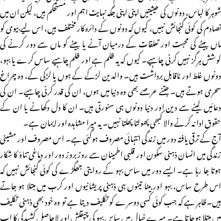
شوہر کا لباس، دونوں کی حیثیتیں اپنی اپنی جگہ نہایت اہم اور مستحکم ہیں، لیکن ان میں
تصادم کی کوئی گنجائش نہیں، کیوں کہ دونوں کے دائرہ کار مختلف ہیں، اس لیے بیوی کو
ماں بیٹے کی محبت اور تعلقات کے درمیان آنے یا بیٹے کو ماں سے دور کرنے کی
کوشش ہرگز نہیں کرنی چاہیے۔ کیوں کہ یہ ظلم ہے اور ظلم چاہیے ساس کرے یا بہو،
دونوں غلط اور ناقابل برداشت ہیں۔ والدین لڑکے کے ہوں یا لڑکی کے، وہ چراغ
سحری ہوتے ہیں۔ جتنے عرصے بھی وہ دنیا میں ہوں، ان کی قدر کرنی چاہیے۔ ان کی
دعائیں لینے سے دین اور دنیا دونوں ہی سنورتی ہیں۔ ان کا دل دکھانے یا ان کے
حقوق ادا نہ کرنے والا کبھی پھولتا پھلتا نہیں۔ یہ میرا مشاہدہ اور ایمان ہے۔
آج کے ترقی یافتہ دور میں زندگی انتہائی مصروف ہوگئی ہے۔ اس مصروف اور مشینی
زندگی میں انسان ذہنی سکون اور قلبی اطمینان سے روز بروز دور اور دماغی تناؤ کا شکار
ہوتا جا رہا ہے۔ ایسے دور میں ساس بہو کے روایتی جھگڑے کی کوئی گنجائش نہیں کہ
اس طرح ساس، بہو اور بیٹا تینوں ہی ذہنی پریشانیوں اور کرب میں مبتلا ہو جاتے
ہیں۔ظاہر ہے کہ جب کوئی کسی دوسرے کو تکلیف دیتا ہے تو وہ خود بھی ذہنی تکلیف
میں مبتلا ہوجاتا ہے۔ میرے خیال میں ساس بہو کی چپقلش اور لاحاصل کشیدگی کا اب