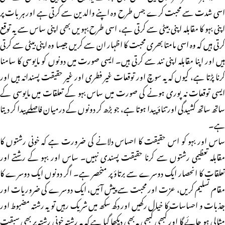
اسی شدت سے محبت کرے جس طرح وہ اپنے والدین سے کرتی ہے اور ہر بات پر
اپنی بہو کا مقابلہ اپنی بیٹی سے کرتی ہے، اسی طرح بہویں بھی اپنی ساس سے یہ توقع
کرتی ہیں کہ وہ اسی مامتا بھری محبت کا اظہار ان سے کریں جیسا وہ اپنی بیٹی سے کرتی
ہیں اور اپنا مقابلہ اپنی نند سے کرتی ہیں۔ ایسی صورت میں دونوں کو مایوسی کا سامنا
کرنا پڑتا ہے، کیوں کہ یہ سوچ اور توقعات غیر فطری اور غیر حقیقت پسندانہ ہیں اور
ایسی توقعات نہ پوری ہونے کی صورت میں ساس بہو کے تعلقات میں مایوسی کے
ساتھ ساتھ کشیدگی اور تناؤ پیدا ہوتا ہے، جو بڑھ کر دونوں کے درمیان فاصلے پیدا کر دیتا
ہے۔
ساس اور بہو کو اس حقیقت کا احساس دلانے کی ضرورت ہے کہ خونی رشتوں کا
مقابلہ تعظیمی رشتوں سے کرنا حقیقت پسندی نہیں۔ ساس اور بہو کے رشتے اور
تعلقات کا انحصار ایک دوسرے سے برتاؤ پر منحصر ہے۔ اگر دونوں ایک دوسرے کا
مقام تسلیم کریں، عزت اور محبت سے پیش آئیں، ایک دوسرے کی ضروریات اور
جذبات و احساسات کا خیال رکھیں اور دکھ سکھ میں شریک رہیں تو یہ رشتہ مضبوط اور
مثالی ہو جائے گا اور کبھی کبھی یہ بھی دیکھا گیا ہے کہ یہ رشتہ خونی رشتہ پر بھی سبقت