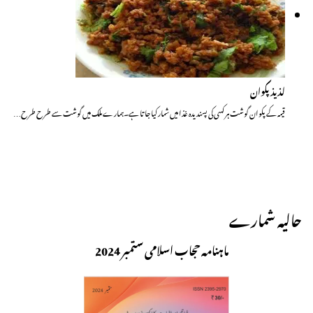
لذیذ پکوان
قیمہ کے پکوان گوشت ہر کسی کی پسندیدہ غذا میں شمار کیا جاتا ہے۔ہمارے ملک میں گوشت سے طرح طرح…
حالیہ شمارے
ماہنامہ حجاب اسلامی ستمبر 2024