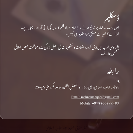
ڈسکلیمر
اس ویب سائٹ پر شائع ہونے والا تمام مواد قلم کاروں کی ذاتی آراء پر مبنی ہے۔
ادارے کا ان سے متفق ہونا ضروری نہیں۔
افسانوی ادب میں پیش کردہ واقعات و شخصیات کی اصل زندگی سے مماثلت محض اتفاقی
سمجھی جائے۔
رابطہ
پتہ:
ماہ نامہ حجاب اسلامی، ڈی 50، ابوالفضل انکلیو، جامعہ نگر، نئی دہلی-25
Email: mahnamahijab@gmail.com
Mobile: +918860822483
جملہ حقوق محفوظ © • حجاب اسلامی