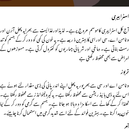
اسٹرابیری
آج کل اسٹرابیری کاموسم عروج پرہے۔ لذیذاورغذائیت سے بھرایہ پھل آئرن اور
وٹامن اے، سی اور ای کا بہترین ذ ریعہ ہے۔ یہ خون کی کمی کو د ور کر کے جسم کو تند
رست بناتی ہے۔ دماغی اور شریانی بیماریوں کو کنٹرول کرتی ہے۔ مسوڑھوں کے
امراض سے بھی محفوظ رکھتی ہے
تربوز
وٹامن اے اور سی سے بھرپور یہ پھل اپنے اندر پانی کی بڑی مقدار لئے ہوئے ہے
اس لئے یہ ڈی ہا ئیڈ ریشن سے محفوظ رکھتا ہے۔ یہ کیروٹینوائڈ ز سے محفوظ رکھتا ہے۔
ٹھنڈا کر کے کھانے سے اسکا مزا د وبالا ہو جاتا ہے۔ جسم سے گرمی کو دور کر کے نیا
خون پیدا کرتا ہے۔ بہترین فوائد کے لئے اسے شدید گرمی میں استعمال کرنا چاہیئے۔
آم