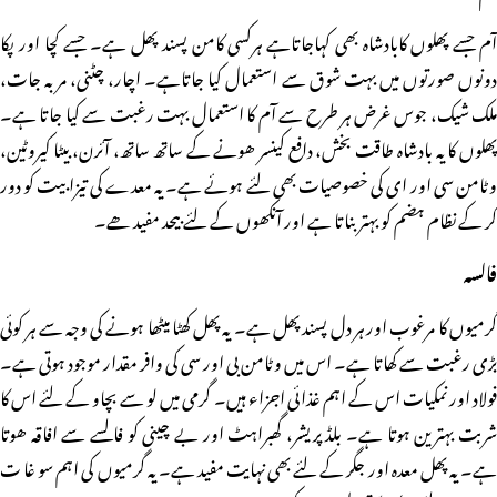
آم جسے پھلوں کابادشاہ بھی کہاجاتاہے ہرکسی کامن پسند پھل ہے۔ جسے کچا اور پکا
دونوں صورتوں میں بہت شوق سے استعمال کیا جاتاہے۔ اچار، چٹنی، مربہ جات،
ملک شیک، جوس غرض ہر طرح سے آم کا استعمال بہت رغبت سے کیا جاتا ہے۔
پھلوں کا یہ بادشاہ طاقت بخش، دافع کینسر ھونے کے ساتھ ساتھ، آئرن، بیٹا کیروٹین،
وٹامن سی اور ای کی خصوصیات بھی لئے ہوئے ہے۔ یہ معدے کی تیزابیت کو دور
کر کے نظام ہضم کو بہتر بناتا ہے اور آنکھوں کے لئے بیحد مفید ھے۔
فالسہ
گرمیوں کا مرغوب اور ہر دل پسند پھل ہے۔ یہ پھل کھٹا میٹھا ہونے کی وجہ سے ہر کوئی
بڑی رغبت سے کھاتا ہے۔ اس میں وٹامن بی اور سی کی وافر مقدار موجود ہوتی ہے۔
فولاد اور نمکیات اس کے اہم غذائی اجزاء ہیں۔ گرمی میں لو سے بچاو کے لئے اس کا
شربت بہترین ہوتا ہے۔ بلڈ پریشر، گھبراہٹ اور بے چینی کو فالسے سے افاقہ ھوتا
ہے۔ یہ پھل معدہ اور جگر کے لئے بھی نہایت مفید ہے۔ یہ گرمیوں کی اہم سو غا ت