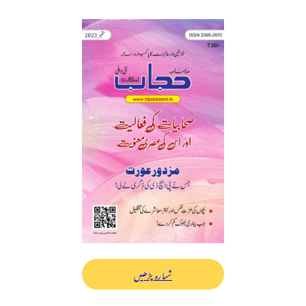
شمارہ پڑھیں