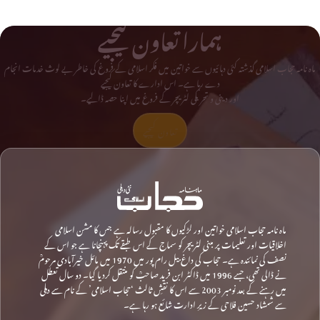
ہمارا تعاون کیجیے
ماہ نامہ حجاب اسلامی گذشتہ کئی دہائیوں سے خواتین میں فکر اسلامی کے فروغ کی خاطر بے لوث خدمات انجام
دے رہا ہے۔ اس ادارے کا تعاون کیجیے
اور دینی و تحریکی لٹریچر کے فروغ میں اپنا حصہ ڈالیے۔
تعاون کیجیے
ماہ نامہ حجاب اسلامی خواتین اور لڑکیوں کا مقبول رسالہ ہے جس کا مشن اسلامی
اخلاقیات اور تعلیمات پر مبنی لٹریچر کو سماج کے اس طبقے تک پہنچانا ہے جو اس کے
نصف کی نمائندہ ہے۔ حجاب کی داغ بیل رام پور میں 1970 میں مائل خیرآبادی مرحومؒ
نے ڈالی تھی، جسے 1996 میں ڈاکٹر ابن فرید صاحبؒ کو منتقل کردیا گیا۔ دو سال تعطل
میں رہنے کے بعد نومبر 2003 سے اس کا نقشِ ثالث ‘حجاب اسلامی’ کے نام سے دہلی
سے شمشاد حسین فلاحی کے زیرِ ادارت شائع ہو رہا ہے۔