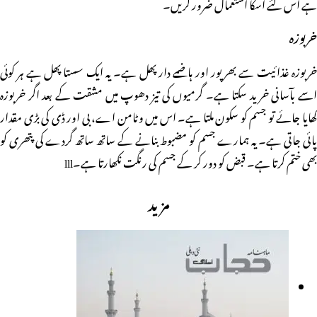
ہے اس لئے اسکا استعمال ضرور کریں۔
خربوزہ
خربوزہ غذائیت سے بھرپور اور ہاضمے دار پھل ہے۔ یہ ایک سستا پھل ہے ہر کوئی
اسے بآسانی خرید سکتا ہے۔ گرمیوں کی تیز دھوپ میں مشقت کے بعد اگر خربوزہ
کھایا جائے تو جسم کو سکون ملتا ہے۔ اس میں وٹامن اے، بی اور ڈی کی بڑی مقدار
پائی جاتی ہے۔ یہ ہمارے جسم کو مضبوط بنانے کے ساتھ ساتھ گردے کی پتھری کو
بھی ختم کرتا ہے۔ قبض کو دور کر کے جسم کی رنگت نکھارتا ہے۔lll
مزید