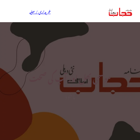
خریداری / عطیہ
موسمی پھل اور آپ کی صحت
ماخوذ