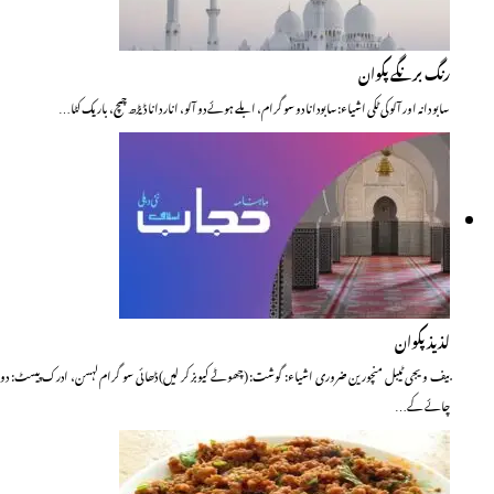
رنگ برنگے پکوان
سابو دانہ اور آلو کی ٹکی اشیاء:سابودانا دو سو گرام، ابلے ہوئے دو آلو، انار دانا ڈیڑھ چمچ، باریک کٹا…
لذیذ پکوان
بیف ویجی ٹیبل منچورین ضروری اشیاء: گوشت: (چھوٹے کیوبز کر لیں) ڈھائی سو گرام لہسن، ادرک پیسٹ: دو
چائے کے…