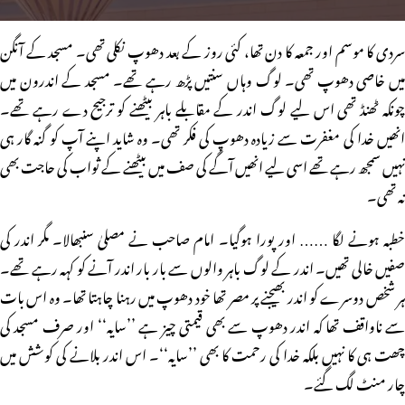
سردی کا موسم اور جمعہ کا دن تھا، کئی روز کے بعد دھوپ نکلی تھی۔ مسجد کے آنگن
میں خاصی دھوپ تھی۔ لوگ وہاں سنتیں پڑھ رہے تھے۔ مسجد کے اندرون میں
چونکہ ٹھنڈ تھی اس لیے لوگ اندر کے مقابلے باہر بیٹھنے کو ترجیح دے رہے تھے۔
انھیں خدا کی مغفرت سے زیادہ دھوپ کی فکر تھی۔ وہ شاید اپنے آپ کو گنہ گار ہی
نہیں سمجھ رہے تھے اسی لیے انھیں آگے کی صف میں بیٹھنے کے ثواب کی حاجت بھی
نہ تھی۔
خطبہ ہونے لگا …… اور پورا ہوگیا۔ امام صاحب نے مصلیٰ سنبھالا۔ مگر اندر کی
صفیں خالی تھیں۔ اندر کے لوگ باہر والوں سے بار بار اندر آنے کو کہہ رہے تھے۔
ہر شخص دوسرے کو اندر بھیجنے پر مصر تھا خود دھوپ میں رہنا چاہتا تھا۔ وہ اس بات
سے ناواقف تھا کہ اندر دھوپ سے بھی قیمتی چیز ہے ’’سایہ‘‘ اور صرف مسجد کی
چھت ہی کا نہیں بلکہ خدا کی رحمت کا بھی ’’سایہ‘‘۔ اس اندر بلانے کی کوشش میں
چار منٹ لگ گئے۔