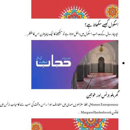
اسکول کیسے سکھاتا ہے؟
بچہ چار سال کے بعد جب اسکول میں داخل ہوتا ہے تو سیکھنے کا ایک نیا پیٹرن اس کا منتظر…
گھریلو بزنس اور خواتین
Women Entrepreneurیہ لفظ سترھویں صدی میں متعارف ہو ا ۔اس وقت کی سب سے کامیاب بزنس مین
خاتون Margaret Hardenbrook…