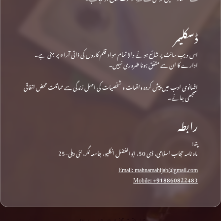
ڈسکلیمر
اس ویب سائٹ پر شائع ہونے والا تمام مواد قلم کاروں کی ذاتی آراء پر مبنی ہے۔
ادارے کا ان سے متفق ہونا ضروری نہیں۔
افسانوی ادب میں پیش کردہ واقعات و شخصیات کی اصل زندگی سے مماثلت محض اتفاقی
سمجھی جائے۔
رابطہ
پتہ:
ماہ نامہ حجاب اسلامی، ڈی 50، ابوالفضل انکلیو، جامعہ نگر، نئی دہلی-25
Email: mahnamahijab@gmail.com
Mobile: +918860822483
جملہ حقوق محفوظ © • حجاب اسلامی