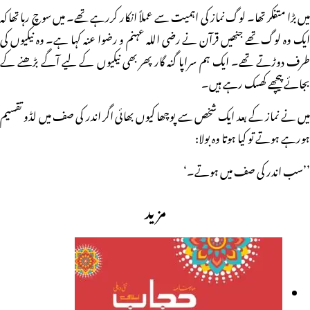
میں بڑا متفکر تھا۔ لوگ نماز کی اہمیت سے عملاً انکار کررہے تھے۔ میں سوچ رہا تھا کہ
ایک وہ لوگ تھے جنھیں قرآن نے رضی اللہ عہنم و رضوا عنہ کہا ہے۔ وہ نیکیوں کی
طرف دوڑتے تھے۔ ایک ہم سراپا گنہ گار پھر بھی نیکیوں کے لیے آگے بڑھنے کے
بجائے پیچھے کھسک رہے ہیں۔
میں نے نماز کے بعد ایک شخص سے پوچھا کیوں بھائی اگر اندر کی صف میں لڈو تقسیم
ہورہے ہوتے تو کیا ہوتا وہ بولا:
’’سب اندر کی صف میں ہوتے۔‘
مزید