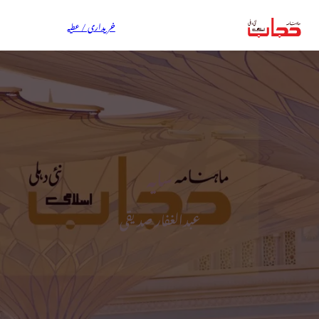
خریداری / عطیہ
سایہ
عبدالغفار صدیقی