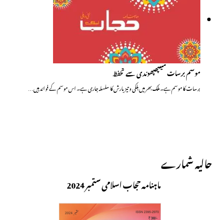
موسم برسات میںپھپھوندی سے تحفظ
برسات کا موسم ہے۔ ملک بھر میں ہلکی و تیز بارش کا سلسلہ جاری ہے۔ اس موسم کے فوائد ہیں…
حالیہ شمارے
ماہنامہ حجاب اسلامی ستمبر 2024