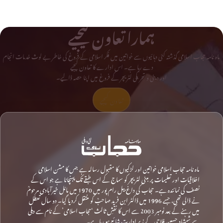
ہمارا تعاون کیجیے
ماہ نامہ حجاب اسلامی گذشتہ کئی دہائیوں سے خواتین میں فکر اسلامی کے فروغ کی خاطر بے لوث خدمات انجام
دے رہا ہے۔ اس ادارے کا تعاون کیجیے
اور دینی و تحریکی لٹریچر کے فروغ میں اپنا حصہ ڈالیے۔
تعاون کیجیے
ماہ نامہ حجاب اسلامی خواتین اور لڑکیوں کا مقبول رسالہ ہے جس کا مشن اسلامی
اخلاقیات اور تعلیمات پر مبنی لٹریچر کو سماج کے اس طبقے تک پہنچانا ہے جو اس کے
نصف کی نمائندہ ہے۔ حجاب کی داغ بیل رام پور میں 1970 میں مائل خیرآبادی مرحومؒ
نے ڈالی تھی، جسے 1996 میں ڈاکٹر ابن فرید صاحبؒ کو منتقل کردیا گیا۔ دو سال تعطل
میں رہنے کے بعد نومبر 2003 سے اس کا نقشِ ثالث ‘حجاب اسلامی’ کے نام سے دہلی
سے شمشاد حسین فلاحی کے زیرِ ادارت شائع ہو رہا ہے۔