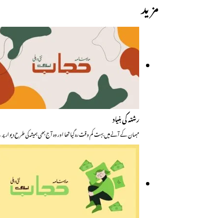
مزید
رشتہ کی بنیاد
مہمان کے آنے میں بہت کم وقت رہ گیا تھا اور وہ آج بھی ہمیشہ کی طرح دیوار پ