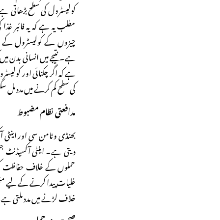
کولیسٹرول کی سطح بڑھاتی ہے۔
مطلب یہ ہے کہ یہ فائبر غذ
چیزوں کے کولیسٹرول کے سا
ہے۔ نتیجے میں انسانی بدن میں
ہے کہ اگر چکنائی اور کولیسٹر
کی سطح کم کرنے میں مدد مل 
مدافعتی نظام مضبوط
بھنڈی وٹامن سی اور اینٹی آ
دیتی ہے۔ اینٹی آکسیڈنٹ جس
حملوں کے خلاف حفاظت کرتے
خلیات پیدا کرنے کے لیے متح
خلاف لڑنے میں مدد ملتی ہے
صحت مند حمل