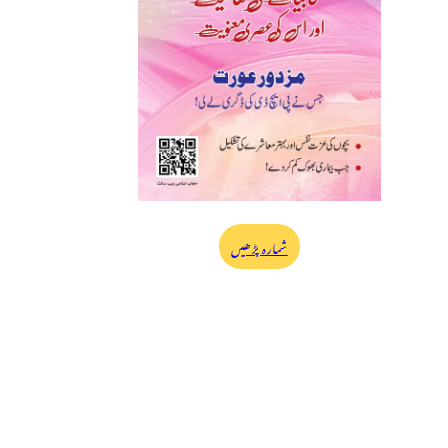
شمارہ پڑھیں