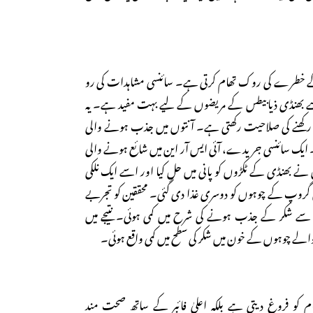
کے خطرے کی روک تھام کرتی ہے۔ سائنسی مشاہدات کی رو
ے بھنڈی ذیابیطس کے مریضوں کے لیے بہت مفید ہے۔ یہ
رار رکھنے کی صلاحیت رکھتی ہے۔ آنتوں میں جذب ہونے والی
ہے۔ ایک سائنسی جریدے، آئی ایس آر این میں شائع ہونے والی
نے بھنڈی کے ٹکڑوں کو پانی میں حل کیا اور اسے ایک نلکی
ل گروپ کے چوہوں کو دوسری غذا دی گئی۔ محققین کو تجربے
ے سے شکر کے جذب ہونے کی شرح میں کمی ہوئی۔ نتیجے میں
الے چوہوں کے خون میں شکر کی سطح میں کمی واقع ہوئی۔
 کو فروغ دیتی ہے بلکہ اعلیٰ فائبر کے ساتھ صحت مند