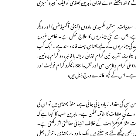
فوائد دیکھتے ہوئے غذائی ماہرین بھنڈی کو ایک ’ہیرو‘ سبزی
معدنیات، منفرد تکسیدی مادوں (اینٹی آکسیڈنٹس) اور دیگر
ہے، جس سے کئی بیماریوں کا علاج ممکن ہے۔ خاص طور پر
 کی بیماریوں کے لیے بھنڈی بہت فائدہ مند ہے۔ ایک کپ
وریز، تقریبا تین گرام غذائی ریشہ یا فائبر، دو گرام پروٹین،
7.6 گرام کاربو ہائیڈریٹ، 0.1 ملی گرام وٹامن سی اور تقریبا 88 مائیکرو گرام فولیٹ اور
 سی کی مقدار زیادہ پائی جاتی ہے، مثلاً بھنڈی میں تو ان کی
ے کی علامات کا خاتمہ ممکن ہے۔ ماہرین طب کا کہنا ہے کہ
ات مثلا گھڑگھڑاہٹ کے خلاف انتہائی حفاظتی اثر رکھتی ہے۔
 بھی دیکھے گئے جو ہفتے میں ایک یا دو بار بھنڈی یا ترش پھل