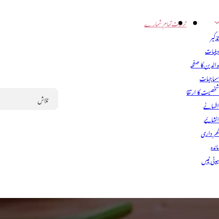
تربیت
تمام شمارے
ذکیر
ینیات
الدین کا صفحہ
ماجیات
خصیت کا ارتقا
فسانے
Search
نشائیے
ھر داری
ائدہ
یوٹی ٹپس