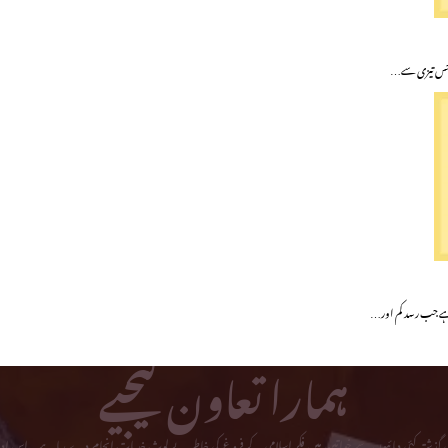
میں جس تیزی سے…
ے جب رسد کم اور…
ہمارا تعاون کیجیے
می گذشتہ کئی دہائیوں سے خواتین میں فکر اسلامی کے فروغ کی خاطر بے لوث خدمات انجام دے رہا ہے۔ اس ادا