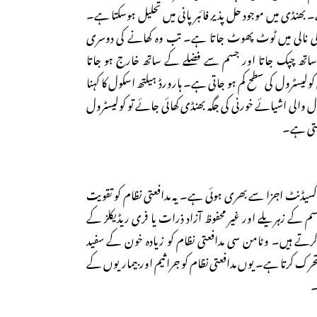
 بھنڈی میں موجود حل پذیر فائبر پانی میں تحلیل ہوسکتا ہے۔
ا کی نالی میں ٹوٹ پھوٹ جاتا ہے۔ تب وہ کھانے کی دوسری
تھ چپک جاتا اور جسم سے فضلے کے ساتھ خارج ہو جاتا
 کولیسٹرول کی سطح کم ہو جاتی ہے۔ ہارورڈ ہیلتھ اسکول کا کہنا
ول والی اشیائے خورنی کی جگہ بھنڈی کھائی جائے تو کولیسٹرول
سکتی ہے۔
کسیڈنٹ اجزا سے بھری ہوئی ہے۔ یہ مدافعتی نظام کو تقویت
م کے زہریلے اور غیر محفوظ آزاد ذرات یا فری ریڈیکلز کے
 ہیں۔ وٹامن سی مدافعتی نظام کو زیادہ خون کے سفید
رک کرتا ہے۔ یوں مدافعتی نظام کو جراثیم اور بیماریوں کے
۔