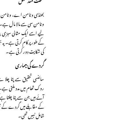
بھنڈی وٹامن اے، وٹامن بی ا
وٹامن سی سے مالا مال ہے۔
لیے اسے ایک مثالی سبزی بن
کے طور پر کام کرتی ہے۔ یہ ب
کی شکایت دور کرتی ہے۔
گردے کی بیماری
سائنسی تحقیق سے پتا چلا ہ
روک تھام میں مدد ملتی ہے۔
آئے ہیں جن سے پتا چلتا ہے 
کے مقابلے میں گردے کے نقصا
شامل نہیں تھی۔