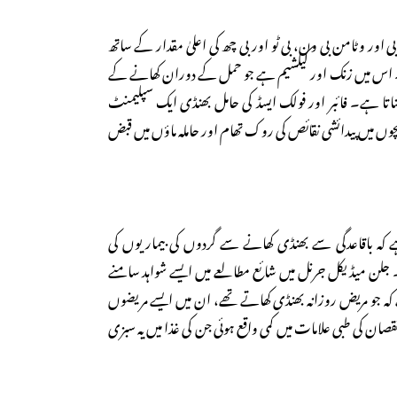
ور وٹامن بی ون، بی ٹو اور بی چھ کی اعلیٰ مقدار کے ساتھ
 اس میں زنک اور کیلشیم ہے جو حمل کے دوران کھانے کے
اتا ہے۔ فائبر اور فولک ایسڈ کی حامل بھنڈی ایک سپلیمنٹ
چوں میں پیدائشی نقائص کی روک تھام اور حاملہ ماؤں میں قبض
ے کہ باقاعدگی سے بھنڈی کھانے سے گردوں کی بیماریوں کی
 جلن میڈیکل جرنل میں شائع مطالعے میں ایسے شواہد سامنے
کہ جو مریض روزانہ بھنڈی کھاتے تھے، ان میں ایسے مریضوں
ن کی طبی علامات میں کمی واقع ہوئی جن کی غذا میں یہ سبزی