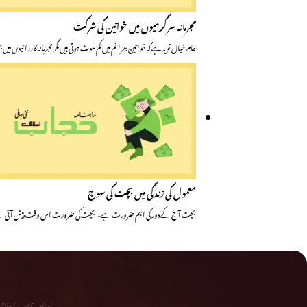
مجرمانہ سرگرمیوں میں خواتین کی شرکت
عام خیال تو یہ ہے کہ خواتین جرائم میں کم ملوث ہوتی ہیں مگر مجرمانہ کاررائیوں 
معمول کی زندگی میں بچت کی سوچ
بچت آج کے دور کی اہم ضرورت ہے۔ بچت کی ضرورت اس وقت پیش آتی ہ
ماہ نامہ حجاب اسلا