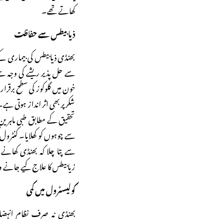
کھاتے تھے۔
ذیابیطس سے حفاظت
بھنڈی ذیابیطس کی بیماری 
سے حل پذیر ریشے کی وجہ س
خون میں گلوکوز کی سطح برق
شکر پر بھی اثر انداز ہوتی 
تحقیق کے مطابق طبی ماہرین 
سے چوہوں کو کھلایا۔ کنٹرو
سے پتا چلا کہ بھنڈی کھان
زیابیطس کا علاج کیے جانے و
کولیسٹرول میں کمی
بھنڈی نہ صرف نظام انہضام