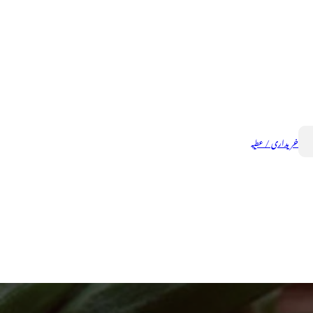
خریداری / عطیہ