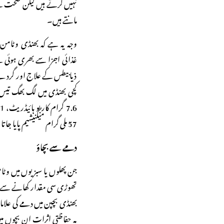
نہیں کرتے ہیں لیکن صحت کے 
مانتے ہیں۔
وجہ یہ ہے کہ بھنڈی وٹامن، 
غذائی اجزا سے بھری ہوئی 
ذیابیطس کے علاج اور گردے
کچی بھنڈی میں لگ بھگ تیس کیل
57 ملی گرام میگنیشیم پایا جاتا ہے۔ اس کے کچھ فائدے درج ذیل ہیں:
دمے سے بچاؤ
جن پھلوں یا سبزیوں میں وٹامن
تھوڑی سی مقدار کھانے سے دم
بھنڈی بچپن میں دمے کی علام
یہ حفاظتی اثرات ان بچوں میں