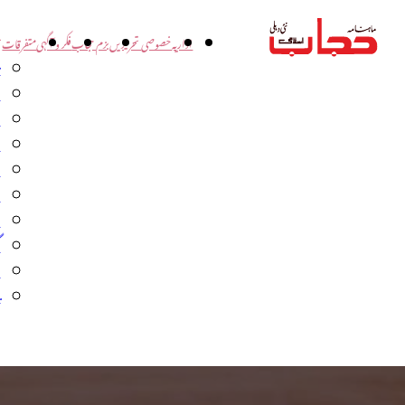
اداریہ
خصوصی تحریریں
بزم حجاب
فکر و آگہی
متفرقات
ت
د
و
س
ش
ا
ا
گ
م
ب