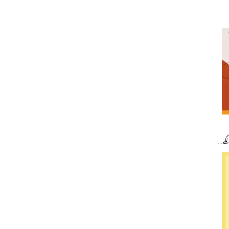
ر لگے…