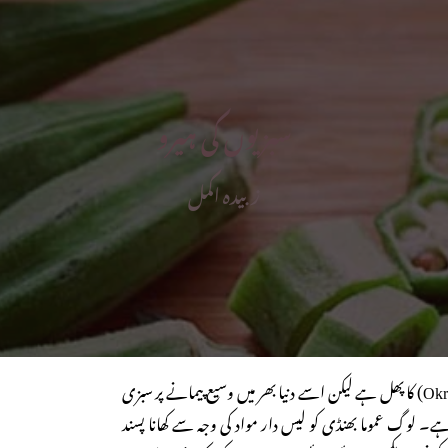
سبزیوں کی ہیرو
زبیدہ اکمل
بھنڈی ایک پودے، اوکرا (Okra) کا پھل ہے لیکن اسے دنیا بھر میں وسیع پیمانے پر سبزی
ہے۔ لوگ عموما بھنڈی کو لیس دار مواد کی وجہ سے کھانا پسند