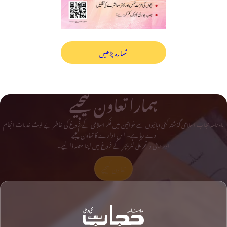
شمارہ پڑھیں
ہمارا تعاون کیجیے
ماہ نامہ حجاب اسلامی گذشتہ کئی دہائیوں سے خواتین میں فکر اسلامی کے فروغ کی خاطر بے لوث خدمات انجام
دے رہا ہے۔ اس ادارے کا تعاون کیجیے
اور دینی و تحریکی لٹریچر کے فروغ میں اپنا حصہ ڈالیے۔
تعاون کیجیے