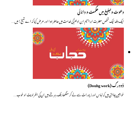
دعوت و تبلیغ میں حکمت و دانائی
ایک دفعہ ایک شخص حضرت ابراہیم ابن ادہمؒ کی خدمت میں حاضر ہوا اور عرض کیا کہ اے شیخ! میں…
ڈوورک (Douhg work)
خواتین چاہتی ہیں کہ لباس اور زیورات سے لے کر سنگھار تک، ہر شے میں ان کی انفرادیت او خوب…