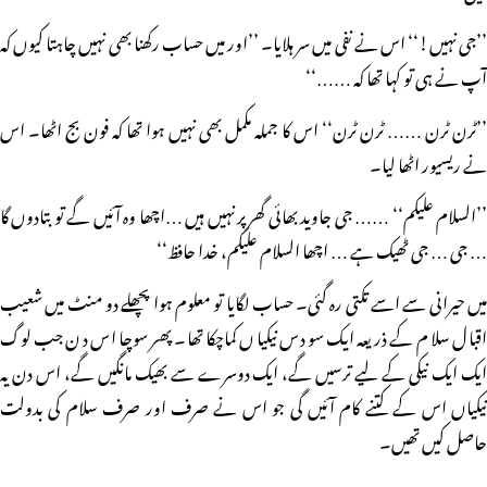
’’جی نہیں!‘‘ اس نے نفی میں سر ہلایا۔ ’’اور میں حساب رکھنا بھی نہیں چاہتا کیوں کہ
آپ نے ہی تو کہا تھا کہ ……‘‘
’’ٹرن ٹرن …… ٹرن ٹرن‘‘ اس کا جملہ مکمل بھی نہیں ہوا تھا کہ فون بج اٹھا۔ اس
نے ریسیور اٹھا لیا۔
’’السلام علیکم‘‘ …… جی جاوید بھائی گھر پر نہیں ہیں …اچھا وہ آئیں گے تو بتادوں گا
… جی … جی ٹھیک ہے … اچھا السلام علیکم، خدا حافظ‘‘
میں حیرانی سے اسے تکتی رہ گئی۔ حساب لگایا تو معلوم ہوا پچھلے دو منٹ میں شعیب
اقبال سلام کے ذریعہ ایک سو دس نیکیاں کماچکا تھا۔ پھر سوچا اس دن جب لوگ
ایک ایک نیکی کے لیے ترسیں گے، ایک دوسرے سے بھیک مانگیں گے، اس دن یہ
نیکیاں اس کے کتنے کام آئیں گی جو اس نے صرف اور صرف سلام کی بدولت
حاصل کیں تھیں۔