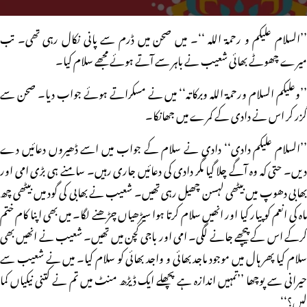
’’السلام علیکم و رحمۃ اللہ ‘‘۔ میں صحن میں ڈرم سے پانی نکال رہی تھی۔ تب
میرے چھوٹے بھائی شعیب نے باہر سے آتے ہوئے مجھے سلام کیا۔
’’وعلیکم السلام ورحمۃ اللہ وبرکاتہ‘‘ میں نے مسکراتے ہوئے جواب دیا۔ صحن سے
گزر کر اس نے دادی کے کمرے میں جھانکا۔
’’السلام علیکم دادی‘‘ دادی نے سلام کے جواب میں اسے ڈھیروں دعائیں دے
دیں۔ حتی کہ وہ آگے چلا گیا مگر دادی کی دعائیں جاری رہیں۔ سامنے ہی بڑی امی اور
بھابی دھوپ میں بیٹھی لہسن چھیل رہی تھیں۔ شعیب نے بھابی کی گود میں بیٹھی چھ
ماہ کی انعم کو پیار کیا اور انھیں سلام کرتا ہوا سیڑھیاں چڑھنے لگا۔ میں بھی اپنا کام ختم
کرکے اس کے پیچھے جانے لگی۔ امی اور باجی کچن میں تھیں۔ شعیب نے انھیں بھی
سلام کیا پھر ہال میں موجود ماجد بھائی و واجد بھائی کو سلام کیا۔ میں نے شعیب سے
حیرانی سے پوچھا ’’تمہیں اندازہ ہے پچھلے ایک ڈیڑھ منٹ میں تم نے کتنی نیکیاں کما
لیں؟‘‘