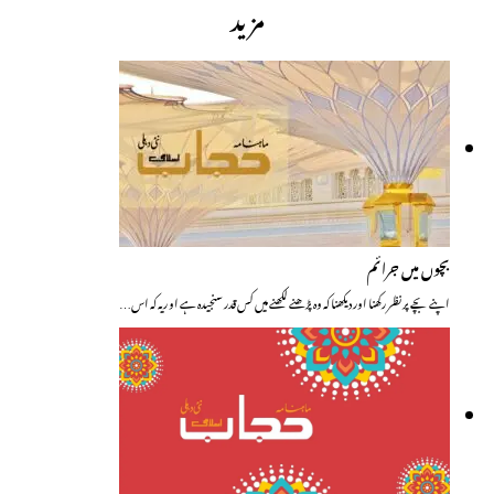
مزید
بچوں میں جرائم
اپنے بچے پر نظر رکھنا اور دیکھنا کہ وہ پڑھنے لکھنے میں کس قدر سنجیدہ ہے او ریہ کہ اس…