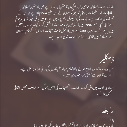
ماہ نامہ حجاب اسلامی خواتین اور لڑکیوں کا مقبول رسالہ ہے جس کا مشن اسلامی
اخلاقیات اور تعلیمات پر مبنی لٹریچر کو سماج کے اس طبقے تک پہنچانا ہے جو اس کے
نصف کی نمائندہ ہے۔ حجاب کی داغ بیل رام پور میں 1970 میں مائل خیرآبادی مرحومؒ
نے ڈالی تھی، جسے 1996 میں ڈاکٹر ابن فرید صاحبؒ کو منتقل کردیا گیا۔ دو سال تعطل
میں رہنے کے بعد نومبر 2003 سے اس کا نقشِ ثالث ‘حجاب اسلامی’ کے نام سے دہلی
سے شمشاد حسین فلاحی کے زیرِ ادارت شائع ہو رہا ہے۔
ڈسکلیمر
اس ویب سائٹ پر شائع ہونے والا تمام مواد قلم کاروں کی ذاتی آراء پر مبنی ہے۔
ادارے کا ان سے متفق ہونا ضروری نہیں۔
افسانوی ادب میں پیش کردہ واقعات و شخصیات کی اصل زندگی سے مماثلت محض اتفاقی
سمجھی جائے۔
رابطہ
پتہ:
ماہ نامہ حجاب اسلامی، ڈی 50، ابوالفضل انکلیو، جامعہ نگر، نئی دہلی-25