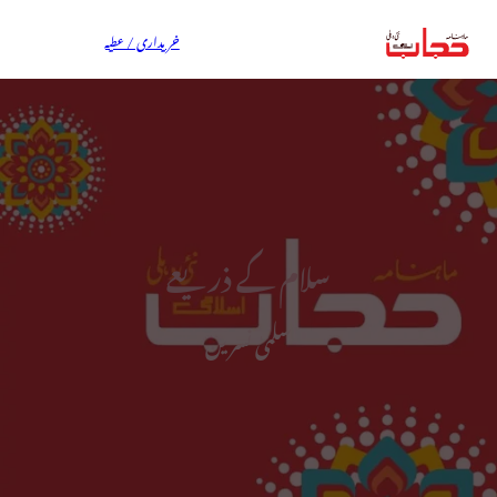
خریداری / عطیہ
سلام کے ذریعے
سلمیٰ نسرین