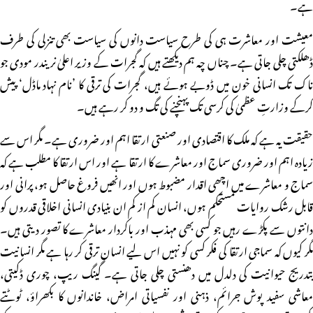
ہے۔
معیشت اور معاشرت ہی کی طرح سیاست دانوں کی سیاست بھی تنزلی کی طرف
ڈھلکتی چلی جاتی ہے۔ چناں چہ ہم دیکھتے ہیں کہ گجرات کے وزیر اعلیٰ نریندر مودی جو
ناک تک انسانی خون میں ڈوبے ہوئے ہیں، گجرات کی ترقی کا ’نام نہاد ماڈل‘ پیش
کرکے وزارتِ عظمیٰ کی کرسی تک پہنچنے کی تگ و دو کر رہے ہیں۔
حقیقت یہ ہے کہ ملک کا اقتصادی اور صنعتی ارتقا اہم اور ضروری ہے۔ مگر اس سے
زیادہ اہم اور ضروری سماج اور معاشرے کا ارتقا ہے اور اس ارتقا کا مطلب ہے کہ
سماج و معاشرے میں اچھی اقدار مضبوط ہوں اور انھیں فروغ حاصل ہو، پرانی اور
قابل رشک روایات مستحکم ہوں، انسان کم از کم ان بنیادی انسانی اخلاقی قدروں کو
دانتوں سے پکڑے رہیں جو کسی بھی مہذب اور باکردار معاشرے کا تصور دیتی ہیں۔
مگر کیوں کہ سماجی ارتقا کی فکر کسی کو نہیں اس لیے انسان ترقی کر رہا ہے مگر انسانیت
بتدریج حیوانیت کی دلدل میں دھنستی چلی جاتی ہے۔ گینگ ریپ، چوری ڈکیتی،
معاشی سفید پوش جرائم، ذہنی اور نفسیاتی امراض، خاندانوں کا بکھراؤ، ٹوٹتے