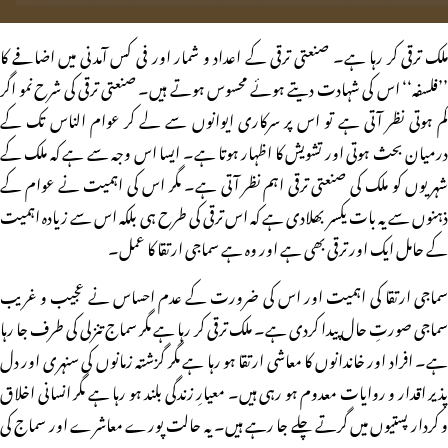
ملک ترقی کر رہا ہے۔ صنعتی ترقی کے اعداد و شمار اور فی کس آمدنی میں اضافے کا
’’فلسفہ‘‘ اس کی شہادت دیتے ہوئے محسوس ہوتے ہیں۔ صنعتی ترقی کی شرح نمو اگر
کم ہوتی نظر آتی ہے تو اس پر سرکاری ایوانوں سے لے کر عوام الناس تک کے
درمیان بحث ہوتی اور تشویش کا اظہار ہوتا ہے۔ ایسا اس وجہ سے ہے کہ ملک کے
شہریوں کو ملک کی صنعتی ترقی اہم نظر آتی ہے۔ مگر اس کی اہمیت نے عوام کے
ذہنوں سے یہ بات یکسر بھلادی ہے کہ اس ترقی کی طرح ہی بلکہ اس سے زیادہ اہمیت
کے حامل ایک اور ترقی بھی ہے اور وہ ہے سماجی ارتقا کا عمل۔
سماجی ارتقا کی اہمیت اور اس کی ضرورت کے عدم احساس نے عجیب و غریب
سماجی صورتِ حال پیدا کردی ہے۔ ملک ترقی کر رہا ہے مگر سماج تنزلی کی طرف جا رہا
ہے۔ افراد اور خاندانوں کا معاشی ارتقا ہو رہا ہے مگر گزشتہ زمانوں کی سنہری اور دل
پذیر اقدار و روایات معدوم ہو رہی ہیں۔ معیارِ زندگی بلند ہو رہا ہے مگر انسانی اخلاق
و کردار پستیوں میں گرتے چلے جا رہے ہیں۔ یہ حالت پورے معاشرے اور سماج کی