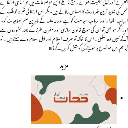
بکھرتے اور اپنی اہمیت کھوتے رشتے ناطے ایسے موضوعات ہیں جو سماجی ارتقا کے
عمل کی شدید ترین ضرورت کا احساس دلاتے ہیں۔ مگر اس ارتقا کی فکر نہ تو ملک کے
اربابِ اقتدار اور اربابِ سیاست کو ہے اور نہ ملک کے ماہرین علم سماجیات کو۔
اور اگر ہو بھی تو ان کی سوچ قانون سازی اور مغربی طرز کے چند مشوروں سے
آگے نہیں بڑھ سکتی۔ اس کا خاکہ تو صرف اسلام اور اہل اسلام دے سکتے ہیں۔ تو
کیا ہم اس موضوع پر سوچنے کی کوشش کریں گے؟lll
مزید