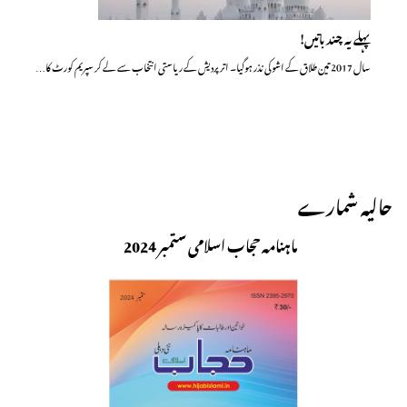
پہلے یہ چند باتیں!
سال 2017 تین طلاق کے اشو کی نذر ہوگیا۔ اتر پردیش کے ریاستی انتخاب سے لے کر سپریم کورٹ کا…
حالیہ شمارے
ماہنامہ حجاب اسلامی ستمبر 2024