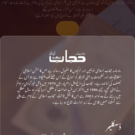
ماہ نامہ حجاب اسلامی گذشتہ کئی دہائیوں سے خواتین میں فکر اسلامی کے فروغ کی خاطر بے لوث خدمات انجام
دے رہا ہے۔ اس ادارے کا تعاون کیجیے
اور دینی و تحریکی لٹریچر کے فروغ میں اپنا حصہ ڈالیے۔
تعاون کیجیے
ماہ نامہ حجاب اسلامی خواتین اور لڑکیوں کا مقبول رسالہ ہے جس کا مشن اسلامی
اخلاقیات اور تعلیمات پر مبنی لٹریچر کو سماج کے اس طبقے تک پہنچانا ہے جو اس کے
نصف کی نمائندہ ہے۔ حجاب کی داغ بیل رام پور میں 1970 میں مائل خیرآبادی مرحومؒ
نے ڈالی تھی، جسے 1996 میں ڈاکٹر ابن فرید صاحبؒ کو منتقل کردیا گیا۔ دو سال تعطل
میں رہنے کے بعد نومبر 2003 سے اس کا نقشِ ثالث ‘حجاب اسلامی’ کے نام سے دہلی
سے شمشاد حسین فلاحی کے زیرِ ادارت شائع ہو رہا ہے۔
ڈسکلیمر