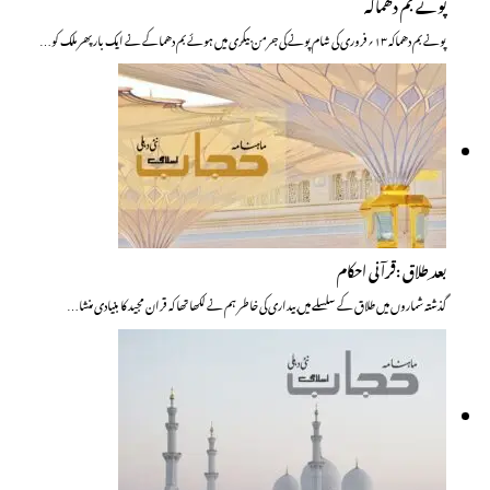
پونے بم دھماکہ
پونے بم دھماکہ ۱۳؍فروری کی شام پونے کی جرمن بیکری میں ہوئے بم دھماکے نے ایک بار پھر ملک کو…
بعد ِطلاق :قرآنی احکام
گذشتہ شماروں میں طلاق کے سلسلے میں بیداری کی خاطر ہم نے لکھا تھا کہ قران مجید کا بنیادی منشا…