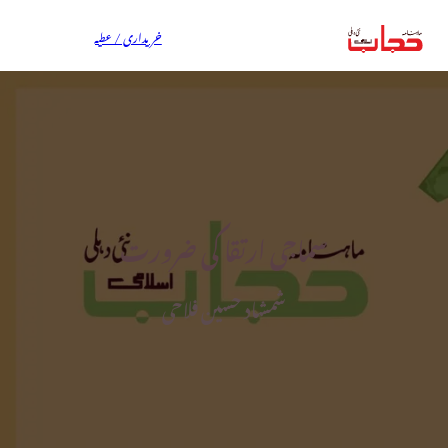
خریداری / عطیہ
سماجی ارتقا کی ضرورت
شمشاد حسین فلاحی