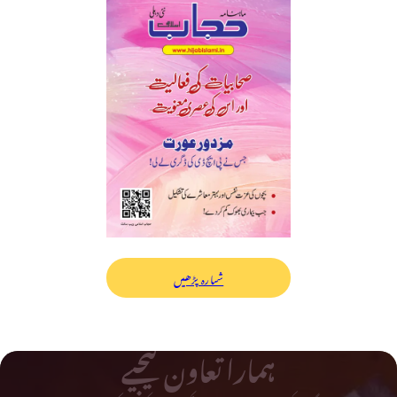
شمارہ پڑھیں
ہمارا تعاون کیجیے