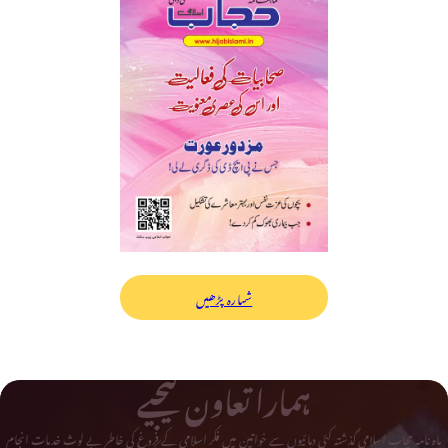
شمارہ پڑھیں
ہمارا تعاون کیجیے
ماہ نامہ حجاب اسلامی گذشتہ کئی دہائیوں سے خواتین میں فکر اسلامی کے فروغ کی خاطر بے لوث خدمات انجام