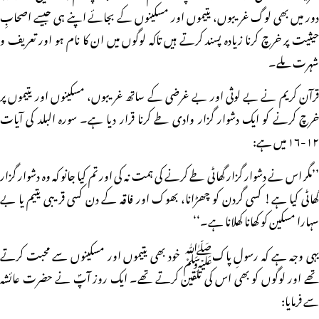
دور میں بھی لوگ غریبوں، یتیموں اور مسکینوں کے بجائے اپنے ہی جیسے اصحابِ
حیثیت پر خرچ کرنا زیادہ پسند کرتے ہیں تاکہ لوگوں میں ان کا نام ہو اور تعریف و
شہرت ملے۔
قرآن کریم نے بے لوثی اور بے غرضی کے ساتھ غریبوں، مسکینوں اور یتیموں پر
خرچ کرنے کو ایک دشوار گزار وادی طے کرنا قرار دیا ہے۔ سورہ البلد کی آیات
۱۲-۱۶ میں ہے:
’’مگر اس نے دشوار گزار گھاٹی طے کرنے کی ہمت نہ کی اور تم کیا جانو کہ وہ دشوار گزار
گھاٹی کیا ہے! کسی گردن کو چھڑانا، بھوک اور فاقہ کے دن کسی قریبی یتیم یا بے
سہارا مسکین کو کھانا کھلانا ہے۔‘‘
یہی وجہ ہے کہ رسولِ پاکﷺ خود بھی یتیموں اور مسکینوں سے محبت کرتے
تھے اور لوگوں کو بھی اس کی تلقین کرتے تھے۔ ایک روز آپؐ نے حضرت عائشہ
سے فرمایا: