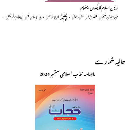
ارکانِ اسلام کا یکساں اہتمام
عَنْ زِیَادِ بْنِ نُعَیْمِ نِ الْحَضْرَمِیِّؓ قَالَ، قَالَ رَسُوْلُ اللہِﷺ اَرْبَعٌ فَرَضَھُنَّ اللہَ فِی الْاِسْلاَمِ، فَمَنْ اَتٰی بِثَلاَثٍ لَمْ یُغْنِیْنَ…
حالیہ شمارے
ماہنامہ حجاب اسلامی ستمبر 2024