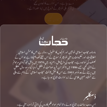
دے رہا ہے۔ اس ادارے کا تعاون کیجیے
اور دینی و تحریکی لٹریچر کے فروغ میں اپنا حصہ ڈالیے۔
تعاون کیجیے
ماہ نامہ حجاب اسلامی خواتین اور لڑکیوں کا مقبول رسالہ ہے جس کا مشن اسلامی
اخلاقیات اور تعلیمات پر مبنی لٹریچر کو سماج کے اس طبقے تک پہنچانا ہے جو اس کے
نصف کی نمائندہ ہے۔ حجاب کی داغ بیل رام پور میں 1970 میں مائل خیرآبادی مرحومؒ
نے ڈالی تھی، جسے 1996 میں ڈاکٹر ابن فرید صاحبؒ کو منتقل کردیا گیا۔ دو سال تعطل
میں رہنے کے بعد نومبر 2003 سے اس کا نقشِ ثالث ‘حجاب اسلامی’ کے نام سے دہلی
سے شمشاد حسین فلاحی کے زیرِ ادارت شائع ہو رہا ہے۔
ڈسکلیمر
اس ویب سائٹ پر شائع ہونے والا تمام مواد قلم کاروں کی ذاتی آراء پر مبنی ہے۔