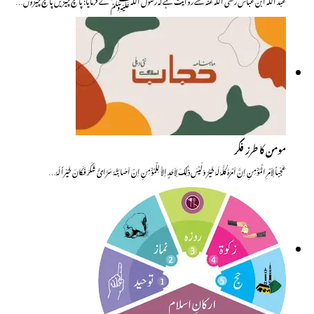
مومن کا طرز فکر
عَجَباً لِاَمْرِ الْمُؤْمِنِ اِنَّ اَمْرَہٗ کُلَّہٗ لَہٗ خَیْرٌ وَلَیْسَ ذٰلِکَ لِاَحَدٍ اِلاَّ لِلْمُؤْمِنِ اِنْ اَصَابَتْہٗ سَرَّائُ شَکَرَ فَکَانَ خَیْراً لَہٗ…