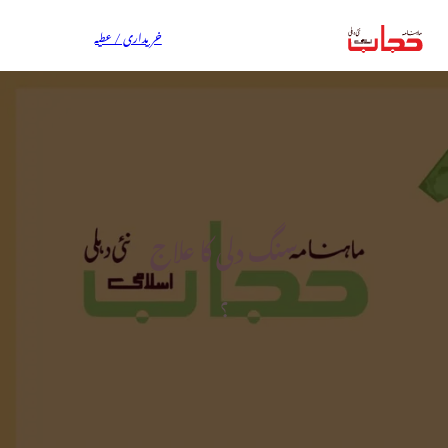
خریداری / عطیہ
سنگ دلی کا علاج
؟