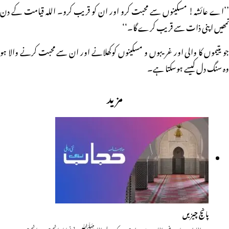
’’اے عائشہ! مسکینوں سے محبت کرو اور ان کو قریب کرو۔ اللہ قیامت کے دن
تمھیں اپنی ذات سے قریب کرے گا۔‘‘
جو یتیموں کا والی اور غریبوں و مسکینوں کوکھلانے اور ان سے محبت کرنے والا ہو
وہ سنگ دل کیسے ہوسکتا ہے۔
مزید
پانچ چیزیں
عبد اللہ ابن عباس رضی اللہ عنہ سے روایت ہے کہ رسول اللہ ﷺ نے فرمایا: پانچ چیزیں پانچ چیزوں…