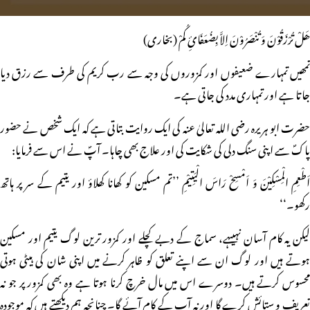
ھَلْ تُرْزَقُوْنَ وَ تُنْصَرُوْنَ اِلاَّ بِضُعَفَائِ کُمْ (بخاری)
تمھیں تمہارے ضعیفوں اور کمزوروں کی وجہ سے رب کریم کی طرف سے رزق دیا
جاتا ہے اور تمہاری مدد کی جاتی ہے۔
حضرت ابو ہریرہ رضی اللہ تعالیٰ عنہ کی ایک روایت بتاتی ہے کہ ایک شخص نے حضور
پاکؐ سے اپنی سنگ دلی کی شکایت کی اور علاج بھی چاہا۔ آپؐ نے اس سے فرمایا:
اَطْعِمِ الْمِسْکِیْنَ وَ اَمْسِحْ رَاسَ الْیَتِیْمِ ’’تم مسکین کو کھانا کھلاؤ اور یتیم کے سر پر ہاتھ
رکھو۔‘‘
لیکن یہ کام آسان نہیںہے، سماج کے دبے کچلے اور کمزور ترین لوگ یتیم اور مسکین
ہوتے ہیں اور لوگ ان سے اپنے تعلق کو ظاہر کرنے میں اپنی شان کی ہیٹی ہوتی
محسوس کرتے ہیں۔ دوسرے اس میں مال خرچ کرنا ہوتا ہے وہ بھی کمزور پر جو نہ
تعریف و ستائش کرے گا اور نہ آپ کے کام آئے گا۔ چنانچہ ہم دیکھتے ہیں کہ موجودہ