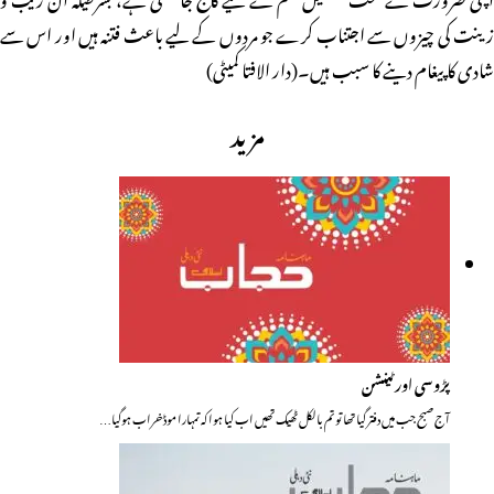
زینت کی چیزوں سے اجتناب کرے جو مردوں کے لیے باعث فتنہ ہیں اور اس سے
شادی کا پیغام دینے کا سبب ہیں۔(دار الافتا کمیٹی)
مزید
پڑوسی اور ٹینشن
آج صبح جب میں دفتر گیا تھا تو تم بالکل ٹھیک تھیں اب کیا ہوا کہ تمہارا موڈ خراب ہوگیا…