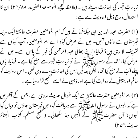
زیارتِ قبور کی اجازت دیتے ہیں۔ (ملاحظہ کیجیے الموسوعۃ الفقیہۃ، ۲۴/۸۸) ان کا
استدلال درج ذیل احادیث سے ہے:
(۱) حضرت عبد اللہ بن ابی ملیکہؓ فرماتے ہیں کہ ام المومنین حضرت عائشہؓ ایک مرتبہ
قبرستان سے واپس آئیں۔ میں نے عرض کیا: اے ام المومنین، آپ کہاں سے
تشریف لا رہی ہیں؟ فرمایا: اپنے بھائی عبد الرحمن کی قبر کے پاس سے۔ میں نے
عرض کیا: اللہ کے رسولﷺ نے تو زیارتِ قبور سے منع کیا ہے۔ فرمایا: ہاں
پہلے آپؐ نے منع کیا تھا، لیکن بعد میں اس کی اجازت دے دی تھی۔ اس روایت کو
حاکم اور بیہقی نے روایت کیا ہے اور ذہبی نے اسے صحیح قرار دیا ہے۔
(۲) ام المومنین حضرت عائشہؓ سے ایک طویل حدیث مروی ہے، جس کے آخر میں
ہے کہ انہوں نے رسول اللہﷺ سے دریافت کیا: میں قبرستان جاؤں تو وہاں کیا
کہوں؟ آں حضرتﷺ نے انہیں دعا سکھائی۔ (صحیح مسلم، کتاب الجنائز
حدیث:۲۷۴)