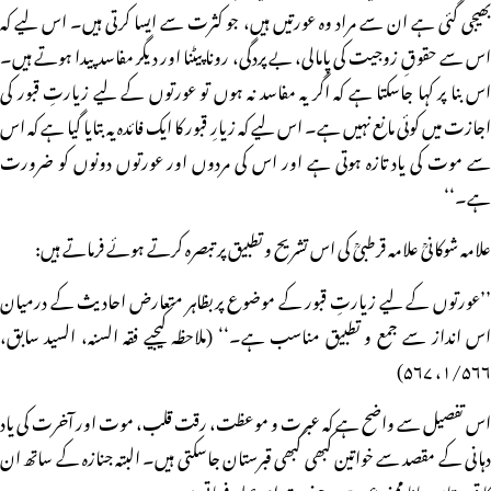
بھیجی گئی ہے ان سے مراد وہ عورتیں ہیں، جو کثرت سے ایسا کرتی ہیں۔ اس لیے کہ
اس سے حقوقِ زوجیت کی پامالی، بے پردگی، رونا پیٹنا اور دیگر مفاسد پیدا ہوتے ہیں۔
اس بنا پر کہا جاسکتا ہے کہ اگر یہ مفاسد نہ ہوں تو عورتوں کے لیے زیارتِ قبور کی
اجازت میں کوئی مانع نہیں ہے۔ اس لیے کہ زیارِ قبور کا ایک فائدہ یہ بتایا گیا ہے کہ اس
سے موت کی یاد تازہ ہوتی ہے اور اس کی مردوں اور عورتوں دونوں کو ضرورت
ہے۔‘‘
علامہ شوکانیؒ علامہ قرطبیؒ کی اس تشریح و تطبیق پر تبصرہ کرتے ہوئے فرماتے ہیں:
’’عورتوں کے لیے زیارتِ قبور کے موضوع پر بظاہر متعارض احادیث کے درمیان
اس انداز سے جمع و تطبیق مناسب ہے۔‘‘ (ملاحظہ کیجیے فقہ السنہ، السید سابق،
۱/۵۶۶، ۵۶۷)
اس تفصیل سے واضح ہے کہ عبرت و موعظت، رقت قلب، موت اور آخرت کی یاد
دہانی کے مقصد سے خواتین کبھی کبھی قبرستان جاسکتی ہیں۔ البتہ جنازہ کے ساتھ ان
کا قبرستان جانا ممنوع ہے۔ حضرت ام عطیہؒ فرماتی ہیں: