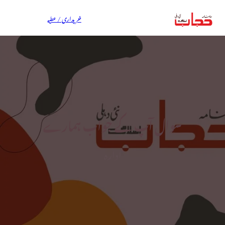
خریداری / عطیہ
سوال آپ کے جواب ہمارے
ادارہ