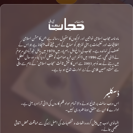
ماہ نامہ حجاب اسلامی خواتین اور لڑکیوں کا مقبول رسالہ ہے جس کا مشن اسلامی
اخلاقیات اور تعلیمات پر مبنی لٹریچر کو سماج کے اس طبقے تک پہنچانا ہے جو اس کے
نصف کی نمائندہ ہے۔ حجاب کی داغ بیل رام پور میں 1970 میں مائل خیرآبادی مرحومؒ
نے ڈالی تھی، جسے 1996 میں ڈاکٹر ابن فرید صاحبؒ کو منتقل کردیا گیا۔ دو سال تعطل
میں رہنے کے بعد نومبر 2003 سے اس کا نقشِ ثالث ‘حجاب اسلامی’ کے نام سے دہلی
سے شمشاد حسین فلاحی کے زیرِ ادارت شائع ہو رہا ہے۔
ڈسکلیمر
اس ویب سائٹ پر شائع ہونے والا تمام مواد قلم کاروں کی ذاتی آراء پر مبنی ہے۔
ادارے کا ان سے متفق ہونا ضروری نہیں۔
افسانوی ادب میں پیش کردہ واقعات و شخصیات کی اصل زندگی سے مماثلت محض اتفاقی
سمجھی جائے۔