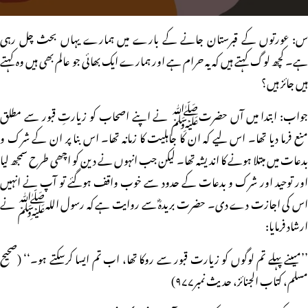
س: عورتوں کے قبرستان جانے کے بارے میں ہمارے یہاں بحث چل رہی
ہے۔ کچھ لوگ کہتے ہیں کہ یہ حرام ہے اور ہمارے ایک بھائی جو عالم بھی ہیں وہ کہتے
ہیں جائز ہیں؟
جواب: ابتدا میں آں حضرتﷺ نے اپنے اصحاب کو زیارتِ قبور سے مطلق
منع فرما دیا تھا۔ اس لیے کہ ان کا جاہلیت کا زمانہ تھا۔ اس بنا پر ان کے شرک و
بدعات میں مبتلا ہونے کا اندیشہ تھا۔ لیکن جب انہوں نے دین کو اچھی طرح سمجھ لیا
اور توحید اور شرک و بدعات کے حدود سے خوب واقف ہوگئے تو آپ نے انہیں
اس کی اجازت دے دی۔ حضرت بریدہؓ سے روایت ہے کہ رسول اللہﷺ نے
ارشاد فرمایا:
’’میںنے پہلے تم لوگوں کو زیارت قبور سے روکا تھا، اب تم ایسا کرسکتے ہو۔‘‘ (صحیح
مسلم، کتاب الجنائز، حدیث نمبر۹۷۷)