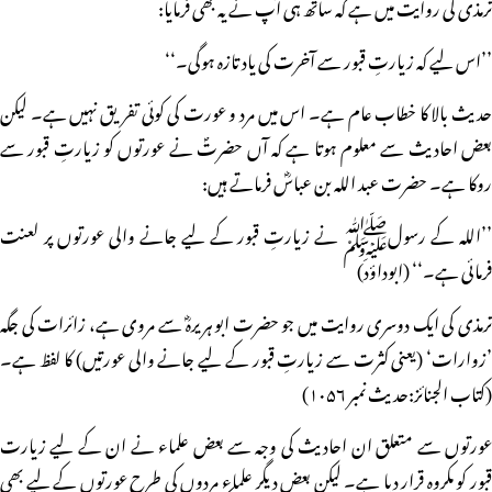
ترمذی کی روایت میں ہے کہ ساتھ ہی آپ نے یہ بھی فرمایا:
’’اس لیے کہ زیارتِ قبور سے آخرت کی یاد تازہ ہوگی۔‘‘
حدیث بالا کا خطاب عام ہے۔ اس میں مرد و عورت کی کوئی تفریق نہیں ہے۔ لیکن
بعض احادیث سے معلوم ہوتا ہے کہ آں حضرتؐ نے عورتوں کو زیارتِ قبور سے
روکا ہے۔ حضرت عبد اللہ بن عباسؓ فرماتے ہیں:
’’اللہ کے رسولﷺ نے زیارتِ قبور کے لیے جانے والی عورتوں پر لعنت
فرمائی ہے۔‘‘ (ابوداؤد)
ترمذی کی ایک دوسری روایت میں جو حضرت ابو ہریرہؓ سے مروی ہے، زائرات کی جگہ
’زوارات‘ (یعنی کثرت سے زیارتِ قبور کے لیے جانے والی عورتیں) کا لفظ ہے۔
(کتاب الجنائز:حدیث نمبر ۱۰۵۶)
عورتوں سے متعلق ان احادیث کی وجہ سے بعض علماء نے ان کے لیے زیارت
قبور کو مکروہ قرار دیا ہے۔ لیکن بعض دیگر علماء مردوں کی طرح عورتوں کے لیے بھی