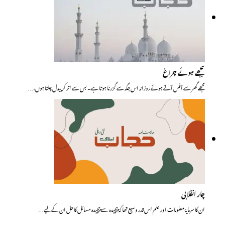
بجھے ہوئے چراغ
مجھے گھر سے آفس آتے ہوئے روزانہ اس جگہ سے گزرنا ہوتا ہے۔ بس سے اتر کر پیدل چلتا ہوں،…
چار انقلابی
ان کا سرمایۂ معلومات اور علم اس قدر وسیع تھا کہ پیچیدہ سے پیچیدہ مسائل کا حل ان کے لیے…