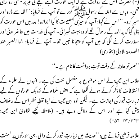
(۳) حضرت انسؓ سے روایت ہے کہ ایک عورت اپنے بچے کی قبر پر بیٹھی رو رہی
تھی۔ وہاں سے اللہ کے رسولﷺ گزرے تو آپ نے فرمایا: ’’اللہ سے ڈرو اور
صبر کرو۔‘‘ اس نے کہا: آپ کو میری مصیبت کا کیا اندازہ! بعد میں اس عورت کو
بتایا گیا کہ یہ اللہ کے رسولؐ تھے تو وہ بہت گھبرائی۔ آپ کی خدمت میں حاضر ہوئی اور
معذرت کرنے لگی کہ میں آپ کو پہچانا نہیں تھا۔ آپؐ نے فرمایا: انما الصبر عند
الصدمۃ الاولی (بخاری)
’’صبر تو حادثہ کے وقت قوتِ برداشت کا نام ہے۔‘‘
علامہ ابن تیمیہؒ نے اس موضوع پر مفصل بحث کی ہے۔ انہوں نے علماء کے
اختلافات کا ذکر کرتے ہوئے لکھا ہے کہ بعض علماء کے نزدیک عورتوں کے لیے
زیارتِ قبور کی اجازت ہے۔ لیکن خود ابن تیمیہؒ نے اپنا نقطہ نظر اس کے برخلاف
پیش کیا ہے اور اس کے دلائل دیے ہیں۔ (ملاحظہ کیجیے فتاویٰ ابن تیمیہ:
۲۴/۳۴۳-۳۵۶)
علامہ قرطبیؒ فرماتے ہیں: ’’حدیث میں زیارتِ قبور کرنے والی، جن عورتوں پر لعنت