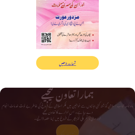
شمارہ پڑھیں
ہمارا تعاون کیجیے
ماہ نامہ حجاب اسلامی گذشتہ کئی دہائیوں سے خواتین میں فکر اسلامی کے فروغ کی خاطر بے لوث خدمات انجام
دے رہا ہے۔ اس ادارے کا تعاون کیجیے
اور دینی و تحریکی لٹریچر کے فروغ میں اپنا حصہ ڈالیے۔
تعاون کیجیے