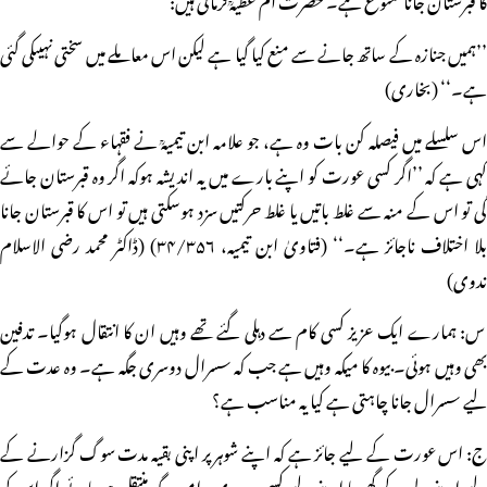
’’ہمیں جنازہ کے ساتھ جانے سے منع کیا گیا ہے لیکن اس معاملے میں سختی نہیںکی گئی
ہے۔‘‘ (بخاری)
اس سلسلے میں فیصلہ کن بات وہ ہے، جو علامہ ابن تیمیہؒ نے فقہاء کے حوالے سے
کہی ہے کہ ’’اگر کسی عورت کو اپنے بارے میں یہ اندیشہ ہوکہ اگر وہ قبرستان جائے
گی تو اس کے منہ سے غلط باتیں یا غلط حرکتیں سزد ہوسکتی ہیں تو اس کا قبرستان جانا
بلا اختلاف ناجائز ہے۔‘‘ (فتاویٰ ابن تیمیہ، ۳۴/۳۵۶) (ڈاکٹر محمد رضی الاسلام
ندوی)
س: ہمارے ایک عزیز کسی کام سے دہلی گئے تھے وہیں ان کا انتقال ہوگیا۔ تدفین
بھی وہیں ہوئی۔ بیوہ کا میکہ وہیں ہے جب کہ سسرال دوسری جگہ ہے۔ وہ عدت کے
لیے سسرال جانا چاہتی ہے کیا یہ مناسب ہے؟
ج: اس عورت کے لیے جائز ہے کہ اپنے شوہر پر اپنی بقیہ مدت سوگ گزارنے کے
لیے اپنے ولی کے گھر یا اپنے لیے کسی دوسری پرامن جگہ منتقل ہوجائے اگر اس کو