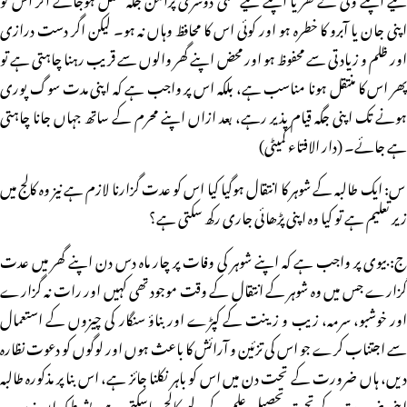
اپنی جان یا آبرو کا خطرہ ہو اور کوئی اس کا محافظ وہاں نہ ہو۔ لیکن اگر دست درازی
اور ظلم و زیادتی سے محفوظ ہو اور محض اپنے گھر والوں سے قریب رہنا چاہتی ہے تو
پھر اس کا منتقل ہونا مناسب ہے، بلکہ اس پر واجب ہے کہ اپنی مدت سوگ پوری
ہونے تک اپنی جگہ قیام پذیر رہے، بعد ازاں اپنے محرم کے ساتھ جہاں جانا چاہتی
ہے جائے۔ (دار الافتاء کمیٹی)
س: ایک طالبہ کے شوہر کا انتقال ہوگیا کیا اس کو عدت گزارنا لازم ہے نیز وہ کالج میں
زیر تعلیم ہے تو کیا وہ اپنی پڑھائی جاری رکھ سکتی ہے؟
ج: بیوی پر واجب ہے کہ اپنے شوہر کی وفات پر چار ماہ دس دن اپنے گھر میں عدت
گزارے جس میں وہ شوہر کے انتقال کے وقت موجود تھی کہیں اور رات نہ گزارے
اور خوشبو، سرمہ، زیب و زینت کے کپڑے اور بناؤ سنگار کی چیزوں کے استعمال
سے اجتناب کرے جو اس کی تزئین و آرائش کا باعث ہوں اور لوگوں کو دعوت نظارہ
دیں، ہاں ضرورت کے تحت دن میں اس کو باہر نکلنا جائز ہے، اس بنا پر مذکورہ طالبہ
اپنی ضرورت کے تحت تحصیل علم کے لیے کالج جاسکتی ہے، بشرطیکہ ان زیب و