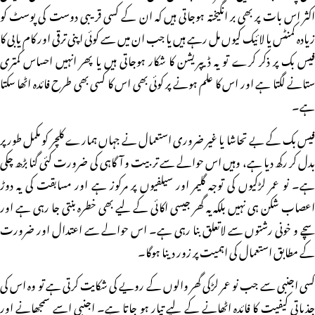
اکثر اس بات پر بھی بر انگیختہ ہوجاتی ہیں کہ ان کے کسی قریبی دوست کی پوسٹ کو
زیادہ کمنٹس یا لائیک کیوں مل رہے ہیں یا جب ان میں سے کوئی اپنی ترقی اور کام یابی کا
فیس بک پر ذکر کرے تو یہ ڈیپریشن کا شکار ہوجاتی ہیں یا پھر انہیں احساس کمتری
ستانے لگتا ہے اور اس کا علم ہونے پر کوئی بھی اس کا کسی بھی طرح فائدہ اٹھا سکتا
ہے۔
فیس بک کے بے تحاشا یا غیر ضروری استعمال نے جہاں ہمارے کلچر کو مکمل طور پر
بدل کر رکھ دیا ہے، وہیں اس حوالے سے تربیت و آگاہی کی ضرورت کئی گنا بڑھ چکی
ہے۔ نو عمر لڑکیوں کی توجہ گلیمر اور سیلفیوں پر مرکوز ہے اور مسابقت کی یہ دوڑ
اعصاب شکن ہی نہیں بلکہ یہ گھر جیسی اکائی کے لیے بھی خطرہ بنتی جا رہی ہے اور
سچے و خونی رشتوں سے لاتعلق بنا رہی ہے۔ اس حوالے سے اعتدال اور ضرورت
کے مطابق استعمال کی اہمیت پر زور دینا ہوگا۔
کسی اجنبی سے جب نو عمر لڑکی گھر والوں کے رویے کی شکایت کرتی ہے تو وہ اس کی
جذباتی کیفیت کا فائدہ اٹھانے کے لیے تیار ہو جاتا ہے۔ اجنبی اسے سمجھانے اور