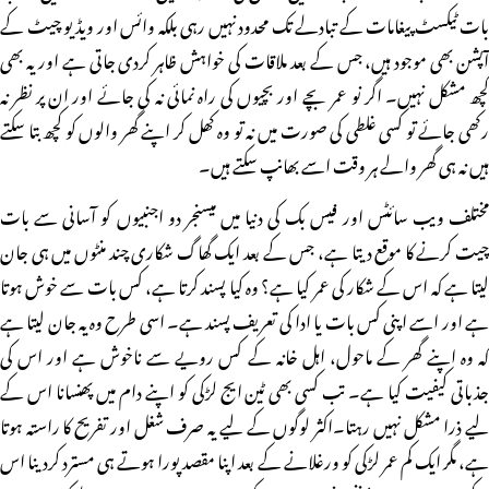
بات ٹیکسٹ پیغامات کے تبادلے تک محدود نہیں رہی بلکہ وائس اور ویڈیو چیٹ کے
آپشن بھی موجود ہیں، جس کے بعد ملاقات کی خواہش ظاہر کردی جاتی ہے اور یہ بھی
کچھ مشکل نہیں۔ اگر نو عمر بچے اور بچیوں کی راہ نمائی نہ کی جائے اور ان پر نظر نہ
رکھی جائے تو کسی غلطی کی صورت میں نہ تو وہ کھل کر اپنے گھر والوں کو کچھ بتا سکتے
ہیں نہ ہی گھر والے ہر وقت اسے بھانپ سکتے ہیں۔
مختلف ویب سائٹس اور فیس بک کی دنیا میں میسنجر دو اجنبیوں کو آسانی سے بات
چیت کرنے کا موقع دیتا ہے، جس کے بعد ایک گھاگ شکاری چند منٹوں میں ہی جان
لیتا ہے کہ اس کے شکار کی عمر کیا ہے؟ وہ کیا پسند کرتا ہے، کس بات سے خوش ہوتا
ہے اور اسے اپنی کس بات یا ادا کی تعریف پسند ہے۔ اسی طرح وہ یہ جان لیتا ہے
کہ وہ اپنے گھر کے ماحول، اہل خانہ کے کس رویے سے ناخوش ہے اور اس کی
جذباتی کیفیت کیا ہے۔ تب کسی بھی ٹین ایج لڑکی کو اپنے دام میں پھنسانا اس کے
لیے ذرا مشکل نہیں رہتا۔اکثر لوگوں کے لیے یہ صرف شغل اور تفریح کا راستہ ہوتا
ہے، مگر ایک کم عمر لڑکی کو ورغلانے کے بعد اپنا مقصد پورا ہوتے ہی مسترد کردینا اس