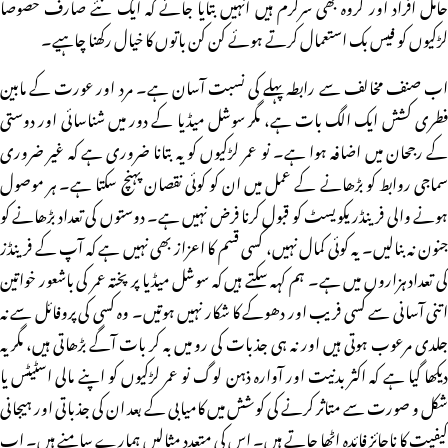
حامل افراد اور گروہ بھی سرگرم ہیں انہیں بتایا جائے کہ ایک نئے صارف خصوصا
لڑکیوں کو فیس بک استعمال کرتے ہوئے کن کن باتوں کا خیال رکھنا چاہیے۔
اب صنف مخالف سے رابطہ پہلے کی نسبت آسان ہے۔ مرد اور عورت کے مابین
فطری کشش ایک الگ بات ہے، مگر سوشل میڈیا کے دور میں شناسائی اور دوستی
کے رجحان میں اضافہ ہوا ہے۔ نو عمر لڑکیوں کو یہ بتانا ضروری ہے کہ غیر ضروری
سماجی روابط کو بڑھانے کے عمل میں ان کو کوئی نقصان پہنچ سکتا ہے۔ ہر موصول
ہونے والی فرینڈریکویسٹ کو قبول کرنا فرض نہیں ہے۔ دوستوں کی تعداد بڑھانے کو
جنون نہ بنالیں۔ یہ کوئی کمال نہیں، کسی قسم کا اعزاز بھی نہیں ہے کہ آپ کے فرینڈز
کی تعداد ہزاروں میں ہے۔ ہم کہہ سکتے ہیں کہ سوشل میڈیا پر پختہ عمر کی باشعور خواتین
اتنی آسانی سے کسی فریب اور دھوکے کا شکار نہیں ہوتیں۔ وہ کسی کی پروفائل سے نہ
جلدی مرعوب ہوتی ہیں اور نہ ہی جذبات کی رو میں بہ کر بات آگے بڑھاتی ہیں، مگر یہ
دیکھا گیا ہے کہ اکثر بدنیت اور آوارہ ذہن لوگ نو عمر لڑکیوں کو اپنے مالی اسٹیٹس یا
شکل و صورت سے متاثر کرنے کی کوشش میں کامیابی کے بعد ان کی جذباتی اور ہیجانی
کیفیت کا ناجائز فائدہ اٹھا جاتے ہیں۔ اس کی متعدد مثالیں ہمارے سامنے ہیں۔ اب