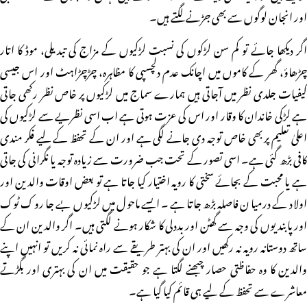
اور انجان لوگوں سے بھی جڑنے لگتے ہیں۔
اگر دیکھا جائے تو کم سن لڑکوں کی نسبت لڑکیوں کے مزاج کی تبدیلی، موڈ کا اتار
چڑھاؤ، گھر کے کاموں میں اچانک عدم دلچسپی کا مظاہرہ، چڑچڑاہٹ اور اس جیسی
کیفیات جلدی نظر میں آجاتی ہیں ہمارے سماج میں لڑکیوں پر خاص نظر رکھی جاتی
ہے لڑکی خاندان کا وقار اور اس کی عزت ہوتی ہے اب اسی نظریے سے لڑکیوں کی
اعلیٰ تعلیم پر بھی خاص توجہ دی جانے لگی ہے اور ان کے تحفظ کے لیے فکر مندی
کافی بڑھ گئی ہے۔ اسی تصور کے تحت جب ضرورت سے زیادہ توجہ یا نگرانی کی جاتی
ہے یا محبت کے بجائے سختی کا رویہ اختیار کیا جاتا ہے تو بعض اوقات والدین اور
اولاد کے درمیان فاصلہ بڑھ جاتا ہے۔ ایسے ماحول میں لڑکیوں بے جا روک ٹوک
اور پابندیوں کی وجہ سے گھٹن اور بددلی کا شکار ہونے لگتی ہیں۔ اگر والدین ان کے
ساتھ دوستانہ رویہ نہ رکھیں اور ان کی بہتر طریقے سے راہ نمائی نہ کریں تو انہیں اپنے
والدین کا وہ حفاظتی حصار چبھنے لگتا ہے جو حقیقت میں ان کی بہتری اور بگڑتے
معاشرے سے تحفظ کے لیے ہی قائم کیا گیا ہے۔