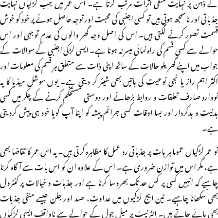
کے ذہن پر نہایت منفی اثرات مرتب کرتا ہے۔ اس عمر میں جب لڑکیاں نہایت
جذباتی اور ناسمجھ ہوتی ہیں تو کسی اجنبی کی محبت اور توجہ حاصل ہونے پر خود کو خوش
قسمت تصور کرنے لگتی ہیں۔ اس کی اصل وجہ گھر والوں کی عدم توجہی اور اس
حوالے سے کسی قسم کی راہ نمائی میسر نہ ہونا ہے۔ ایسی لڑکی اجنبی کے سوالات کے
جواب میں اپنے گھریلو حالات کے ساتھ اپنی ذات سے متعلق ہر قسم کی معلومات اور
اکثر اہم راز یا نجی نوعیت کی باتیں بھی شیئر کر دیتی ہے۔ یوں سوشل میڈیا کا یہ
نووارد صارف تعلقات و روابط بڑھانے اور دوستی مستحکم کرنے کے چکر میں کسی
بدنیت و بدکردار اور بسا اوقات کسی جرائم پیشہ کو اپنا آپ گویا خود ہی پیش کردیتی
ہے۔
نو عمر لڑکیاں عموما ہر بات پر جذباتی رد عمل کا مظاہرہ کرتی ہیں۔ یہ اس عمر کا تقاضا بھی
ہے، مگر اس میں توازن ضروری ہے۔ اس کے علاوہ ان کو اس بات سے آگاہ کرنا
چاہیے کہ انہیں کسی پر کس حد تک بھروسا کرنا ہے اور جذبات و خیالات پر کنٹرول
بھی سکھانا چاہیے۔ ٹین ایج لڑکیوں میں عداوت، حسد اور جلن جیسے منفی جذبات
بھی پائے جاتے ہیں۔ انٹرنیٹ پر میل جول کے حوالے سے ناواقف ایسی لڑکیاں