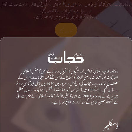
ماہ نامہ حجاب اسلامی گذشتہ کئی دہائیوں سے خواتین میں فکر اسلامی کے فروغ کی خاطر بے لوث خدمات انجام
دے رہا ہے۔ اس ادارے کا تعاون کیجیے
اور دینی و تحریکی لٹریچر کے فروغ میں اپنا حصہ ڈالیے۔
تعاون کیجیے
ماہ نامہ حجاب اسلامی خواتین اور لڑکیوں کا مقبول رسالہ ہے جس کا مشن اسلامی
اخلاقیات اور تعلیمات پر مبنی لٹریچر کو سماج کے اس طبقے تک پہنچانا ہے جو اس کے
نصف کی نمائندہ ہے۔ حجاب کی داغ بیل رام پور میں 1970 میں مائل خیرآبادی مرحومؒ
نے ڈالی تھی، جسے 1996 میں ڈاکٹر ابن فرید صاحبؒ کو منتقل کردیا گیا۔ دو سال تعطل
میں رہنے کے بعد نومبر 2003 سے اس کا نقشِ ثالث ‘حجاب اسلامی’ کے نام سے دہلی
سے شمشاد حسین فلاحی کے زیرِ ادارت شائع ہو رہا ہے۔
ڈسکلیمر