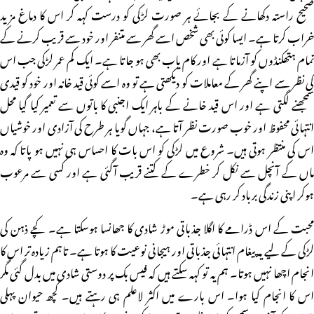
صحیح راستہ دکھانے کے بجائے ہر صورت لڑکی کو درست کہہ کر اس کا دماغ مزید
خراب کرتا ہے۔ ایسا کوئی بھی شخص اسے گھر سے متنفر اور خود سے قریب کرنے کے
تمام ہتھکنڈوں کو آزماتا ہے اور کام یاب بھی ہو جاتا ہے۔ ایک کم عمر لڑکی جب اس
کی نظر سے اپنے گھر کے معاملات کو دیکھتی ہے تو وہ اسے کوئی قید خانہ اور خود کو قیدی
سمجھنے لگتی ہے اور اس قید خانے کے باہر ایک اجنبی کا باتوں سے تعمیر کیا گیا محل
انتہائی محفوظ اور خوب صورت نظر آتا ہے، جہاں گویا ہر طرح کی آزادی اور خوشیاں
اس کی منتظر ہوتی ہیں۔ شروع میں لڑکی کو اس بات کا احساس ہی نہیں ہو پاتا کہ وہ
ماں کے آنچل سے نکل کر خطرے کے کتنے قریب آگئی ہے اور کسی سے مرعوب
ہوکر اپنی زندگی برباد کر رہی ہے۔
محبت کے اس ڈرامے کا اگلا جذباتی موڑ شادی کا جھانسا ہوسکتا ہے۔ کچے ذہن کی
لڑکی کے لیے یہ پیغام انتہائی جذباتی اور ہیجانی نوعیت کا ہوتا ہے۔ تاہم زیادہ تر اس کا
انجام اچھا نہیں ہوتا۔ ہم یہ تو کہہ سکتے ہیں کہ فیس بک پر دوستی شادی میں بدل گئی مگر
اس کا انجام کیا ہوا۔ اس بارے میں اکثر لاعلم ہی رہتے ہیں۔ کچھ حیوان پہلی