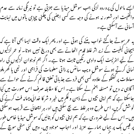
ایسے ماحول کی پروردہ لڑکی جب سوشل میڈیا سے جڑتی ہے تو نیرنگی زمانہ سے عدم
واقفیت اور شعور نہ ہونے کی وجہ سے کسی اجنبی کی چکنی چپڑی باتوں میں نہایت
آسانی سے آسکتی ہے۔
یہ عمر سوتے جاگتے خواب بننے کی ہوتی ہے اور پھر ایک وقت ایسا بھی آتا ہے کہ
ہیجانی کیفیت کے زیر اثر غلط قدم اٹھانے سے بھی دریغ نہیں ہوتا۔ نو عمر لڑکیوں
کے لیے انٹرنیٹ ایک وادی رنگین ثابت ہوتا ہے۔ اگر ہم نوجوان لڑکیوں کی راہ
نمائی کرتے ہوئے سوشل ویب سائٹس پر ذاتی معلومات کی فراہمی اور نجی یا گھریلو
معاملات پر گفتگو کے علاوہ کسی بھی فرد سے جذباتی تعلق قائم کرنے کے حوالے سے
آگاہی نہ دیں تو مسئلہ جنم لے سکتا ہے۔ اس کا مقابلہ صرف اس صورت میں کیا
جاسکتا ہے کہ ہم اپنی بچیوں کے ذہن و فکر میں خیر و شر کا خدائی پیمانہ فٹ کرنے کی
کوشش کریں، اس طرح وہ ہر غلط سے بچ سکتی ہیں اور ہر اچھائی سے قریب ہوسکتی
ہیں۔ اس کے لیے ضروری ہے کہ ہم اپنی بچیوں کو بتائیں کہ سوشل میڈیا خاص طور
پر فیس بک پر جہاں ہمارے عزیز اور احباب موجود ہیں، وہیں کئی منفی سوچ کے