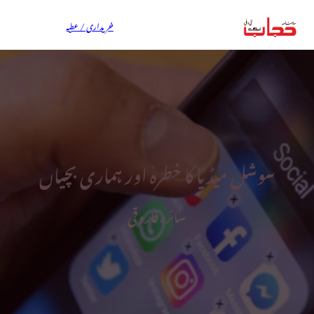
خریداری / عطیہ
سوشل میڈیا کا خطرہ اور ہماری بچیاں
سائرہ فاروقی