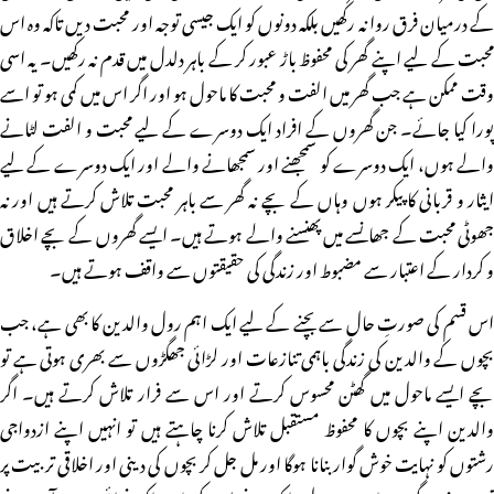
کے درمیان فرق روا نہ رکھیں بلکہ دونوں کو ایک جیسی توجہ اور محبت دیں تاکہ وہ اس
محبت کے لیے اپنے گھر کی محفوظ باڑ عبور کر کے باہر دلدل میں قدم نہ رکھیں۔ یہ اسی
وقت ممکن ہے جب گھر میں الفت و محبت کا ماحول ہو اور اگر اس میں کمی ہو تو اسے
پورا کیا جائے۔ جن گھروں کے افراد ایک دوسرے کے لیے محبت و الفت لٹانے
والے ہوں، ایک دوسرے کو سمجھنے اور سمجھانے والے اور ایک دوسرے کے لیے
ایثار و قربانی کا پیکر ہوں وہاں کے بچے نہ گھر سے باہر محبت تلاش کرتے ہیں اور نہ
جھوٹی محبت کے جھانسے میں پھنسنے والے ہوتے ہیں۔ ایسے گھروں کے بچے اخلاق
و کردار کے اعتبار سے مضبوط اور زندگی کی حقیقتوں سے واقف ہوتے ہیں۔
اس قسم کی صورتِ حال سے بچنے کے لیے ایک اہم رول والدین کا بھی ہے، جب
بچوں کے والدین کی زندگی باہمی تنازعات اور لڑائی جھگڑوں سے بھری ہوتی ہے تو
بچے ایسے ماحول میں گھٹن محسوس کرتے اور اس سے فرار تلاش کرتے ہیں۔ اگر
والدین اپنے بچوں کا محفوظ مستقبل تلاش کرنا چاہتے ہیں تو انہیں اپنے ازدواجی
رشتوں کو نہایت خوش گوار بنانا ہوگا اور مل جل کر بچوں کی دینی اور اخلاقی تربیت پر