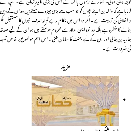
توجہ دینی ہوگی۔ ہمارے رسول پاک نے اس کی بڑی تاکید فرمائی ہے۔ آپ نے
فرمایا ہے کہ والدین اپنے بچوں کو جو سب سے بڑی چیز دے سکتے ہیں وہ ان کے دین
و اخلاق کی تربیت ہے۔ اگر وہ اس میں ناکام رہے تو نہ صرف بچوں کا مستقبل بگڑ
جانے کا خطرہ ہے بلکہ وہ خود ایسی اولاد سے محروم ہوسکتے ہیں جو ان کے لیے صدقہ
جاریہ بن جاتی اور ان کے لیے جنت کا سامان بنتی۔ اس اہم موضوع پر خاص توجہ
کی ضرورت ہے۔
مزید
السلام علیکم: مطلب اور مقصد