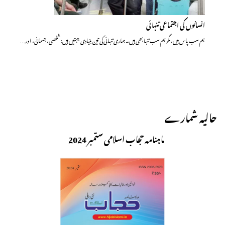
انسانوں کی اجتماعی تنہائی
ہم سب پاس ہیں، مگر ہم سب تنہا بھی ہیں۔ ہماری تنہائی کی تین بنیادی جہتیں ہیں: شخصی، جسمانی، اور…
حالیہ شمارے
ماہنامہ حجاب اسلامی ستمبر 2024