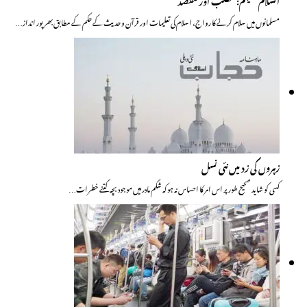
مسلمانوں میں سلام کرنے کا رواج، اسلام کی تعلیمات اور قرآن و حدیث کے حکم کے مطابق بھر پور انداز…
زہروں کی زد میں نئی نسل
کسی کو شاید صحیح طور پر اس امر کا احساس نہ ہو کہ شکم مادر میں موجود بچہ کتنے خطرات…