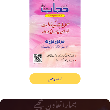
شمارہ پڑھیں
ہمارا تعاون کیجیے