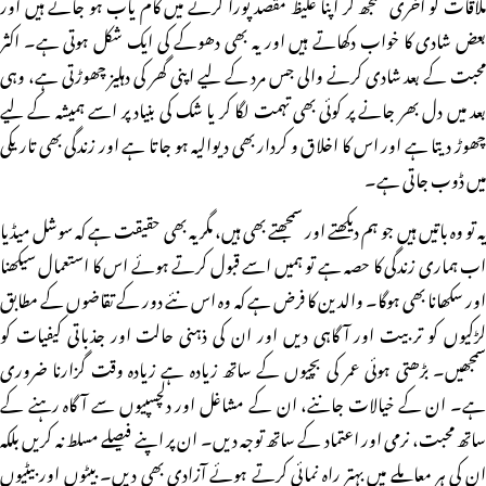
ملاقات کو آخری سمجھ کر اپنا غلیظ مقصد پورا کرنے میں کام یاب ہو جاتے ہیں اور
بعض شادی کا خواب دکھاتے ہیں اور یہ بھی دھوکے کی ایک شکل ہوتی ہے۔ اکثر
محبت کے بعد شادی کرنے والی جس مرد کے لیے اپنی گھر کی دہلیز چھوڑتی ہے، وہی
بعد میں دل بھر جانے پر کوئی بھی تہمت لگا کر یا شک کی بنیاد پر اسے ہمیشہ کے لیے
چھوڑ دیتا ہے اور اس کا اخلاق و کردار بھی دیوالیہ ہو جاتا ہے اور زندگی بھی تاریکی
میں ڈوب جاتی ہے۔
یہ تو وہ باتیں ہیں جو ہم دیکھتے اور سمجھتے بھی ہیں، مگر یہ بھی حقیقت ہے کہ سوشل میڈیا
اب ہماری زندگی کا حصہ ہے تو ہمیں اسے قبول کرتے ہوئے اس کا استعمال سیکھنا
اور سکھانا بھی ہوگا۔ والدین کا فرض ہے کہ وہ اس نئے دور کے تقاضوں کے مطابق
لڑکیوں کو تربیت اور آگاہی دیں اور ان کی ذہنی حالت اور جذباتی کیفیات کو
سمجھیں۔ بڑھتی ہوئی عمر کی بچیوں کے ساتھ زیادہ ہے زیادہ وقت گزارنا ضروری
ہے۔ ان کے خیالات جاننے، ان کے مشاغل اور دلچسپیوں سے آگاہ رہنے کے
ساتھ محبت، نرمی اور اعتماد کے ساتھ توجہ دیں۔ ان پر اپنے فیصلے مسلط نہ کریں بلکہ
ان کی ہر معاملے میں بہتر راہ نمائی کرتے ہوئے آزادی بھی دیں۔ بیٹوں اور بیٹیوں