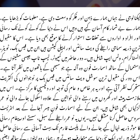
ٹیکنالوجی نے جہاں ہمارے ذہن اور فکر کو وسعت دی ہے، معلومات کو بڑھایا ہے،
ہمارے بے شمار کام آسان کیے ہیں وہیں اس نے دنیا کے کونے کونے تک رسائی
اور افراد و اداروں سے تعلقات استوار کرنے کا موقع بھی دیا ہے۔ اس کا مقبول
ترین ذریعہ سماجی رابطے کی ویٹ سائٹس اور ایپلی کیشن ہیں جن میں فیس بک، ٹویٹر،
انسٹاگرام، وٹس ایپ شامل ہیں۔ دور حاضر میں کمپیوٹر، لیپ ٹاپ جیسی مشینوں کے
استعمال کے ساتھ اسمارٹ فون وہ آلہ ہے جو سبھی کے ہاتھوں میں نظر آتا ہے۔
اس دور کی مقبول ترین سوشل ویٹ سائٹس میں فیس بک پر نوجوانوں کی اکثریت
متحرک نظر آتی ہے اور یہ ہر خاص و عام کی توجہ اور دلچسپی کا مرکز ہے۔ اس میں
ملازمت پیشہ اور گھروں میں رہنے والی خواتین کے علاوہ اسکول جانے والی نو عمر
لڑکیاں بھی شامل ہیں، جن کے لیے اسمارٹ فون میسر آجانے کے بعد انٹرنیٹ
سروس حاصل کرنا مشکل نہیں۔ یوں یہ نو عمررابطے کے سہل، سستے اور پیغام رسانی
کا موثر ذریعہ خیال کیے جانے والے پلیٹ فارم تک بہت آسانی سے رسائی حاصل
کرلیتے ہیں اور ایک نئی دنیا سے متعارف ہوتے ہیں جہاں وہ اپنوں کے ساتھ اجنبی